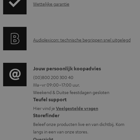
G
o
Wettelijke garantie
e
a
c
n
r
u
d
a
m
i
A
Audiolexicon: technische begrippen snel uitgelegd
n
e
n
u
t
n
f
d
i
t
o
i
C
Jouw persoonlijk koopadvies
e
e
r
o
o
(00)800 200 300 40
i
n
m
Ma–vr 09:00–17:00 uur.
g
n
n
a
Weekend & Duitse feestdagen gesloten
l
t
f
t
Teufel support
o
a
o
i
Hier vind je
Veelgestelde vragen
s
c
Storefinder
r
e
s
t
Beleef onze producten live en van dichtbij. Kom
m
langs in een van onze stores.
a
i
a
Overzicht