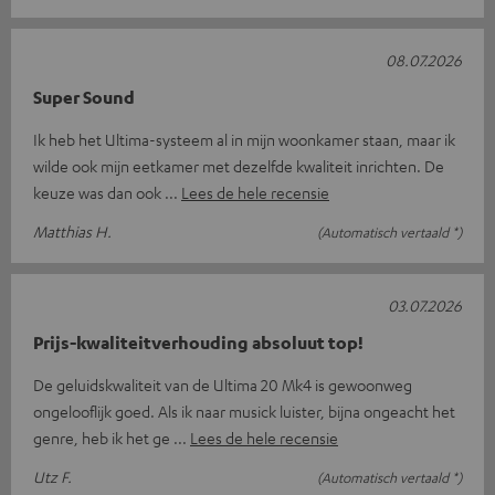
08.07.2026
Super Sound
Ik heb het Ultima-systeem al in mijn woonkamer staan, maar ik
wilde ook mijn eetkamer met dezelfde kwaliteit inrichten. De
keuze was dan ook
Lees de hele recensie
Matthias H.
(Automatisch vertaald *)
03.07.2026
Prijs-kwaliteitverhouding absoluut top!
De geluidskwaliteit van de Ultima 20 Mk4 is gewoonweg
ongelooflijk goed. Als ik naar musick luister, bijna ongeacht het
genre, heb ik het ge
Lees de hele recensie
Utz F.
(Automatisch vertaald *)