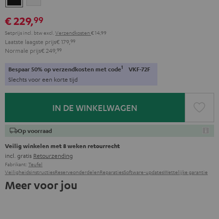
€ 229,
99
Setprijs incl. btw
excl.
Verzendkosten
€ 14,99
Laatste laagste prijs
€ 179,
99
Normale prijs
€ 249,
99
1
Bespaar 50% op verzendkosten met code
VKF-72F
Slechts voor een korte tijd
IN DE WINKELWAGEN
Op voorraad
Veilig winkelen met 8 weken retourrecht
incl. gratis
Retourzending
Fabrikant:
Teufel
Veiligheidsinstructies
Reserveonderdelen
Reparaties
Software-updates
Wettelijke garantie
Meer voor jou