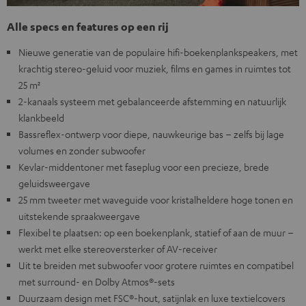
Alle specs en features op een rij
Nieuwe generatie van de populaire hifi-boekenplankspeakers, met
krachtig stereo-geluid voor muziek, films en games in ruimtes tot
25 m²
2-kanaals systeem met gebalanceerde afstemming en natuurlijk
klankbeeld
Bassreflex-ontwerp voor diepe, nauwkeurige bas – zelfs bij lage
volumes en zonder subwoofer
Kevlar-middentoner met faseplug voor een precieze, brede
geluidsweergave
25 mm tweeter met waveguide voor kristalheldere hoge tonen en
uitstekende spraakweergave
Flexibel te plaatsen: op een boekenplank, statief of aan de muur –
werkt met elke stereoversterker of AV-receiver
Uit te breiden met subwoofer voor grotere ruimtes en compatibel
met surround- en Dolby Atmos®-sets
Duurzaam design met FSC®-hout, satijnlak en luxe textielcovers