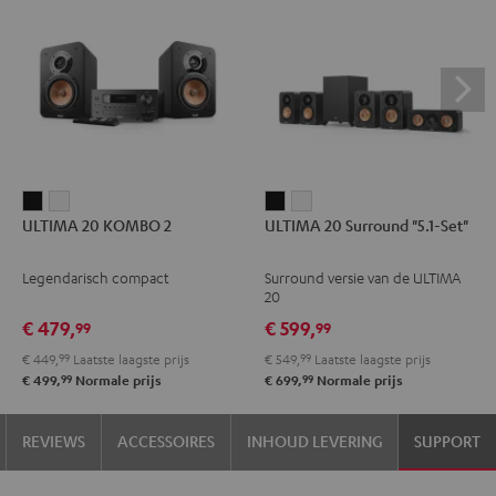
ULTIMA
ULTIMA
ULTIMA
ULTIMA
ULTIMA 20 KOMBO 2
ULTIMA 20 Surround "5.1-Set"
20
20
20
20
KOMBO
KOMBO
Surround
Surround
Legendarisch compact
Surround versie van de ULTIMA
2
2
"5.1-
"5.1-
20
Zwart
Wit
Set"
Set"
€ 479,
€ 599,
99
99
Zwart
Wit
€ 449,
99
Laatste laagste prijs
€ 549,
99
Laatste laagste prijs
99
99
€ 499,
Normale prijs
€ 699,
Normale prijs
REVIEWS
ACCESSOIRES
INHOUD LEVERING
SUPPORT