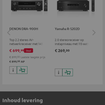
DENON DRA-900H
Yamaha R-S202D
YA
Top 2.2 stereo AV-
2.0 stereoreceiver op
Kwa
netwerkreceiver met 145 watt
instapniveau met 115 watt per
ind
per kanaal in 6 ohm, USB-
kanaal in 4 ohm (bij 1 kHz,
hoo
€ 699,
€ 269,
€ 
99
00
Deal
weergave plus extra analoge
0,7% THD)
en digitale ingangen, 6
€ 899,
00
Laatste laagste prijs
HDMI-ingangen en 1 HDMI-
00
€ 899,
AP
uitgang met support voor:8K,
3D, HDCP 2.3, HDR10+,
ARC/eARC en Dolby Vision
Inhoud levering