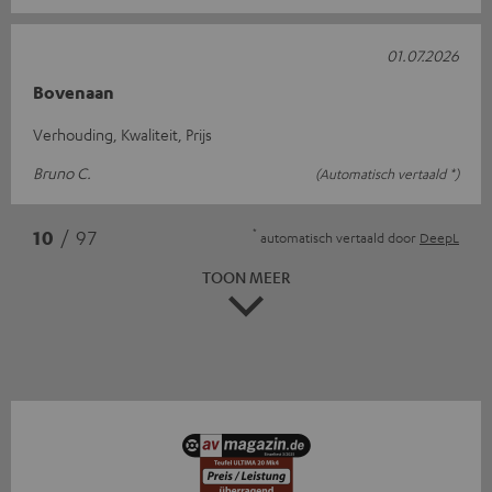
01.07.2026
Bovenaan
Verhouding, Kwaliteit, Prijs
Bruno C.
(Automatisch vertaald *)
*
10
/ 97
automatisch vertaald door
DeepL
TOON MEER