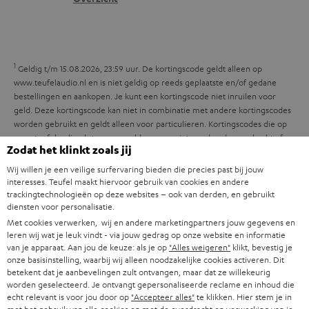
r
n
t
y
f
i
o
e
1
r
Geldig t/m 15.08.2026, 23:59 uur. De kortingscode geldt alleen op
www.teufelaudio.nl en is niet geldig op reeds geplaatste en/of gedane
m
bestellingen en aankopen. Je kunt een kortingscode niet inruilen voor
a
geld. Deze kortingscode kan niet in combinatie met andere kortingscodes
worden gebruikt en geldt alleen voor particulieren. Kortingscodes die op
t
www.teufelaudio.nl staan vermeld, mogen niet worden doorverkocht of
Zodat het klinkt zoals jij
i
gepubliceerd worden door derden zonder schriftelijke toestemming van
Lautsprecher Teufel GmbH. Voor de exacte voorwaarden verwijzen wij je
Wij willen je een veilige surfervaring bieden die precies past bij jouw
e
naar de
Algemene Voorwaarden
.
interesses. Teufel maakt hiervoor gebruik van cookies en andere
trackingtechnologieën op deze websites – ook van derden, en gebruikt
diensten voor personalisatie.
Met cookies verwerken, wij en andere marketingpartners jouw gegevens en
leren wij wat je leuk vindt - via jouw gedrag op onze website en informatie
van je apparaat. Aan jou de keuze: als je op
"Alles weigeren"
klikt, bevestig je
onze basisinstelling, waarbij wij alleen noodzakelijke cookies activeren. Dit
8 weken proefluisteren
betekent dat je aanbevelingen zult ontvangen, maar dat ze willekeurig
worden geselecteerd. Je ontvangt gepersonaliseerde reclame en inhoud die
echt relevant is voor jou door op
"Accepteer alles"
te klikken. Hier stem je in
Gratis retourneren