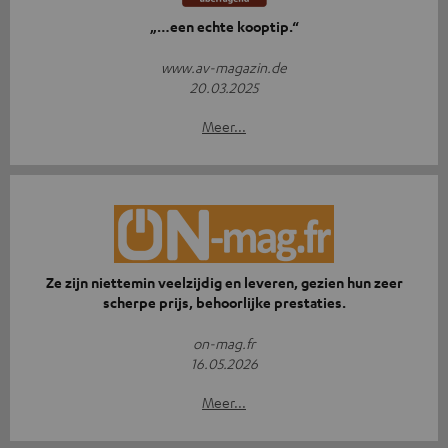
„…een echte kooptip.“
www.av-magazin.de
20.03.2025
Meer...
Ze zijn niettemin veelzijdig en leveren, gezien hun zeer
scherpe prijs, behoorlijke prestaties.
on-mag.fr
16.05.2026
Meer...