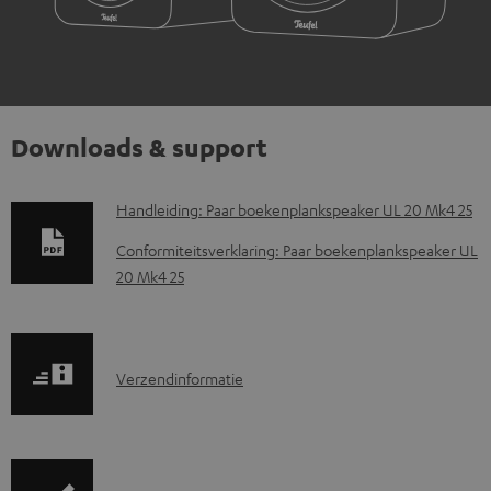
Downloads & support
D
Handleiding: Paar boekenplankspeaker UL 20 Mk4 25
o
Conformiteitsverklaring: Paar boekenplankspeaker UL
w
20 Mk4 25
n
l
o
V
Verzendinformatie
a
e
d
r
d
z