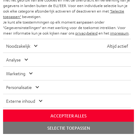
met het gebruik van alle cookies en met de overdracht en verwerking van je
gegevens in landen buiten de EU/EER. Voor een individuele selectie kun je
Inhouse klantenservice
ook elke categorie afzonderlijk activeren of deactiveren en met
"Selectie
toepassen"
bevestigen.
Je kunt alle toestemmingen op elk moment aanpassen onder
Audio-expertise sinds 1979
"Gegevensinstellingen" en met werking voor de toekomst intrekken. Voor
meer informatie kun je ook kijken naar ons
privacybeleid
en het
impressum
.
Noodzakelijk
Altijd actief
Analyse
Marketing
Personalisatie
Externe inhoud
ACCEPTEER ALLES
Chat
SELECTIE TOEPASSEN
starten
Teufel blog