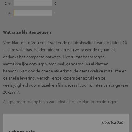
2
0
1
1
Wat onze klanten zeggen
Veel klanten prijzen de uitstekende geluidskwaliteit van de Ultima 20
— een volle bas, helder midden en een verrassende dynamiek
ondanks het compacte ontwerp. Het ruimtebesparende,
aantrekkelijke ontwerp wordt vaak genoemd. Veel klanten
benadrukken ook de goede afwerking, de gemakkelijke installatie en
de snelle levering. Verschillende kopers benadrukken de
veelzijdigheid voor muziek en films, ideaal voor ruimtes van ongeveer
20-25 m².
AI-gegenereerd op basis van tekst uit onze klantbeoordelingen
06.08.2026
Echt te gek!