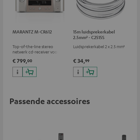
MARANTZ M-CR612
15m luidsprekerkabel
2.5mm² - C2515S
Top-of-the-line stereo
Luidsprekerkabel 2 x 2.5 mm²
netwerk cd-receiver voor
compacte luidsprekers en
€ 799,
€ 34,
00
99
kleinere kamers
Passende accessoires