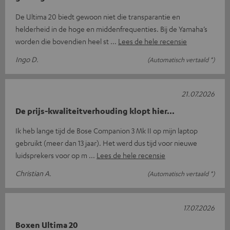
De Ultima 20 biedt gewoon niet die transparantie en
helderheid in de hoge en middenfrequenties. Bij de Yamaha’s
worden die bovendien heel st
Lees de hele recensie
Ingo D.
(Automatisch vertaald *)
21.07.2026
De prijs-kwaliteitverhouding klopt hier...
Ik heb lange tijd de Bose Companion 3 Mk II op mijn laptop
gebruikt (meer dan 13 jaar). Het werd dus tijd voor nieuwe
luidsprekers voor op m
Lees de hele recensie
Christian A.
(Automatisch vertaald *)
17.07.2026
Boxen Ultima 20