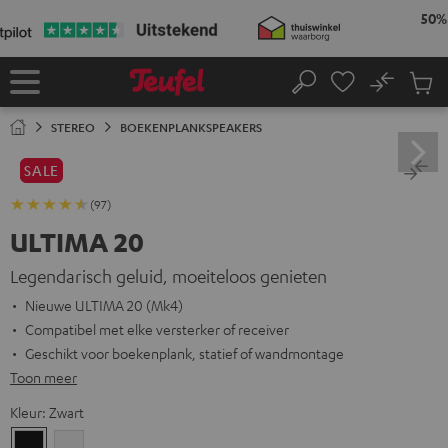
GA
NAAR
NHOUD
No
Ops
Home
Zoeken
Produ
winke
STEREO
BOEKENPLANKSPEAKERS
SALE
(97)
ULTIMA 20
Legendarisch geluid, moeiteloos genieten
Nieuwe ULTIMA 20 (Mk4)
Compatibel met elke versterker of receiver
Geschikt voor boekenplank, statief of wandmontage
Toon meer
Kleur:
Zwart
Zwart
Wit