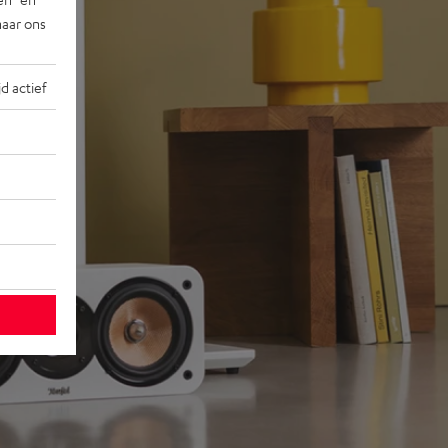
naar ons
jd actief