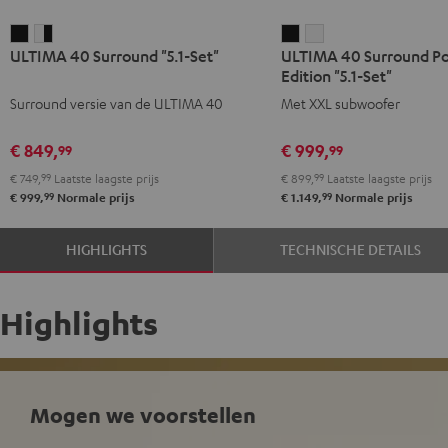
ULTIMA
ULTIMA
ULTIMA
ULTIMA
ULTIMA 40 Surround "5.1-Set"
ULTIMA 40 Surround P
40
40
40
40
Edition "5.1-Set"
Surround
Surround
Surround
Surround
Surround versie van de ULTIMA 40
Met XXL subwoofer
"5.1-
"5.1-
Power
Power
Set"
Set"
Edition
Edition
€ 849,
€ 999,
99
99
Zwart
Wit/zwart
"5.1-
"5.1-
€ 749,
99
Laatste laagste prijs
€ 899,
99
Laatste laagste prijs
Set"
Set"
99
99
€ 999,
Normale prijs
€ 1.149,
Normale prijs
Zwart
Wit
HIGHLIGHTS
TECHNISCHE DETAILS
Highlights
Mogen we voorstellen