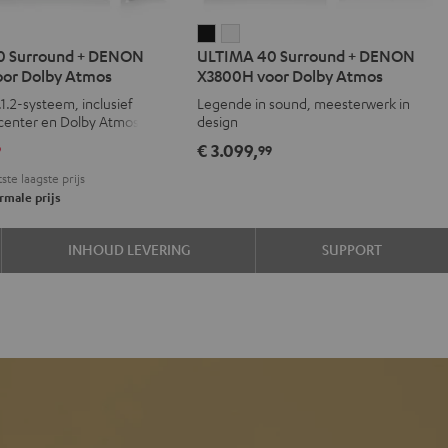
IMA
ULTIMA
ULTIMA
0 Surround + DENON
ULTIMA 40 Surround + DENON
40
40
or Dolby Atmos
X3800H voor Dolby Atmos
d
ound
Surround
Surround
.1.2-systeem, inclusief
Legende in sound, meesterwerk in
+
+
center en Dolby Atmos-
design
ON
DENON
DENON
€ 3.099,
9
99
00H
X3800H
X3800H
ste laagste prijs
voor
voor
male prijs
y
Dolby
Dolby
os
Atmos
Atmos
INHOUD LEVERING
SUPPORT
Zwart
Wit