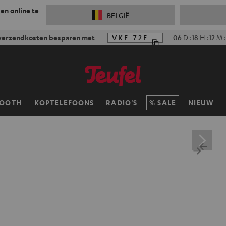
 en online te
BELGIË
rzendkosten besparen met
VKF-72F
06
D
:
18
H
:
12
M
:
0
TOOTH
KOPTELEFOONS
RADIO'S
SALE
NIEUW