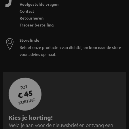
Veelgestelde vragen
Contact
Retourneren
Traceer bestelling
Storefinder
Beleef onze producten van dichtbij en kom naar de store
voor advies op maat.
TOT
€ 45
KORTING
A
Kies je korting!
Meld je aan voor de nieuwsbrief en ontvang een
a