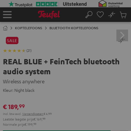
GA
NAAR
NHOUD
No
Ops
Home
Zoeken
Produ
winke
KOPTELEFOONS
BLUETOOTH KOPTELEFOONS
SALE
(21)
REAL BLUE + FeinTech bluetooth
audio system
Wireless anywhere
Kleur:
Night black
€ 189,
99
Incl. btw
excl.
Verzendkosten
€ 6,99
Laatste laagste prijs
€ 169,
99
Normale prijs
€ 199,
99