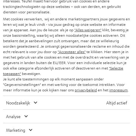
interesses. Teufel maakt hiervoor gebruik van cookies en andere
DUITSLAND
w
trackingtechnologieën op deze websites – ook van derden, en gebruikt
HIFI-SPEAKERS
PERS & MARKETING
diensten voor personalisatie.
s
OOSTENRIJK
Met cookies verwerken, wij en andere marketingpartners jouw gegevens en
SMART HOME
b
leren wij wat je leuk vindt - via jouw gedrag op onze website en informatie
B2B
van je apparaat. Aan jou de keuze: als je op
"Alles weigeren"
klikt, bevestig je
r
ZWITSERLAND
BLUETOOTH
onze basisinstelling, waarbij wij alleen noodzakelijke cookies activeren. Dit
PARTNERPROGRAMMA
betekent dat je aanbevelingen zult ontvangen, maar dat ze willekeurig
i
worden geselecteerd. Je ontvangt gepersonaliseerde reclame en inhoud die
KOPTELEFOONS
e
NEDERLAND
BLOG
echt relevant is voor jou door op
"Accepteer alles"
te klikken. Hier stem je in
met het gebruik van alle cookies en met de overdracht en verwerking van je
f
BLUETOOTH KOPTELEFOONS
gegevens in landen buiten de EU/EER. Voor een individuele selectie kun je
NEWSLETTER
ook elke categorie afzonderlijk activeren of deactiveren en met
"Selectie
BELGIË
toepassen"
bevestigen.
COMPLETE SETS
STORES
Je kunt alle toestemmingen op elk moment aanpassen onder
"Gegevensinstellingen" en met werking voor de toekomst intrekken. Voor
FRANKRIJK
SPEAKERS
meer informatie kun je ook kijken naar ons
privacybeleid
en het
impressum
.
TEUFEL VOORDELEN
POLEN
ULTIMA
Noodzakelijk
Altijd actief
TEUFEL STORY
IN-EAR
Analyse
SPANJE
MANAGEMENT
'Kennelijke' (typ)fouten voorbehouden. De op de foto's afgebeelde
FANSHOP
Marketing
DUURZAAMHEID
accessoires zijn niet bij de levering inbegrepen. Eventuele
ITALIË