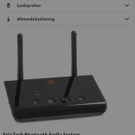
Luidspreker
Afstandsbediening
FeinTech Bluetooth Audio System