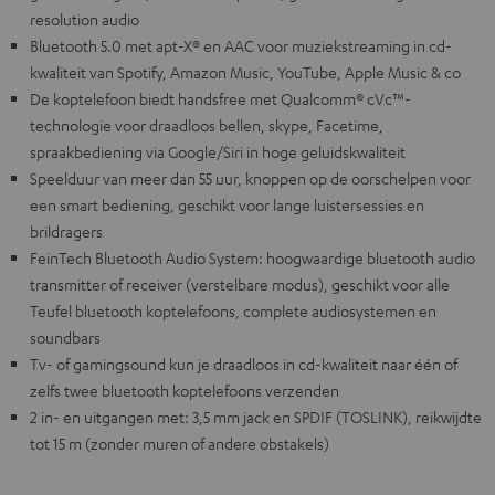
resolution audio
Bluetooth 5.0 met apt-X® en AAC voor muziekstreaming in cd-
kwaliteit van Spotify, Amazon Music, YouTube, Apple Music & co
De koptelefoon biedt handsfree met Qualcomm® cVc™-
technologie voor draadloos bellen, skype, Facetime,
spraakbediening via Google/Siri in hoge geluidskwaliteit
Speelduur van meer dan 55 uur, knoppen op de oorschelpen voor
een smart bediening, geschikt voor lange luistersessies en
brildragers
FeinTech Bluetooth Audio System: hoogwaardige bluetooth audio
transmitter of receiver (verstelbare modus), geschikt voor alle
Teufel bluetooth koptelefoons, complete audiosystemen en
soundbars
Tv- of gamingsound kun je draadloos in cd-kwaliteit naar één of
zelfs twee bluetooth koptelefoons verzenden
2 in- en uitgangen met: 3,5 mm jack en SPDIF (TOSLINK), reikwijdte
tot 15 m (zonder muren of andere obstakels)