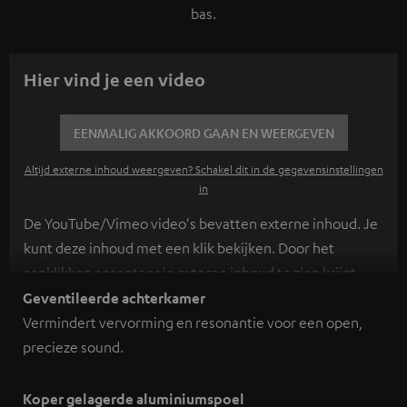
bas.
Hier vind je een video
EENMALIG AKKOORD GAAN EN WEERGEVEN
Altijd externe inhoud weergeven? Schakel dit in de gegevensinstellingen
in
De YouTube/Vimeo video's bevatten externe inhoud. Je
kunt deze inhoud met een klik bekijken. Door het
aanklikken accepteer je externe inhoud te zien krijgt.
Hierdoor kunnen persoonlijke gegevens worden
Geventileerde achterkamer
verzameld en aan derden doorgestuurd. Meer info
Vermindert vervorming en resonantie voor een open,
hierover vind je in ons
privacybeleid
.
precieze sound.
Koper gelagerde aluminiumspoel