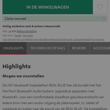
IN DE WINKELWAGEN
Op voorraad
Veilig winkelen met 8 weken retourrecht
incl. gratis
Retourzending
Fabrikant:
Teufel
,
FeinTech
Veiligheidsinstructies
Reserveonderdelen
Reparaties
Software-updates
Wettelijke garantie
HIGHLIGHTS
TECHNISCHE DETAILS
REVIEWS
ACCESSOI
Highlights
Mogen we voorstellen
De HD-bluetooth koptelefoon REAL BLUE hier als bundel met het
FeinTech Bluetooth Audio System: upgrade je apparaten met
bluetooth, voor een comfortabele draadloze geluidsoverdracht van
iedere bron met een audio-uitgang als platenspeler, tv, tablet of
notebook en luister naar de sound van de REAL BLUE. De koptelefoon