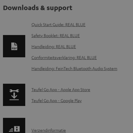
Downloads & support
D
Quick Start Guide: REAL BLUE
o
Safety Booklet: REAL BLUE
w
Handleiding: REAL BLUE
n
Conformiteitsverklaring: REAL BLUE
l
o
Handleiding: FeinTech Bluetooth Audio System
a
d
p
Teufel Go App - Apple App Store
d
a
Teufel Go App - Google Play
o
g
c
e
u
.
V
Verzendinformatie
m