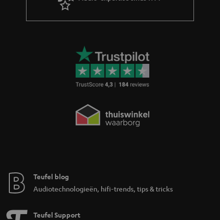
d
d
e
n
Teufel blog
Audiotechnologieën, hifi-trends, tips & tricks
Teufel Support