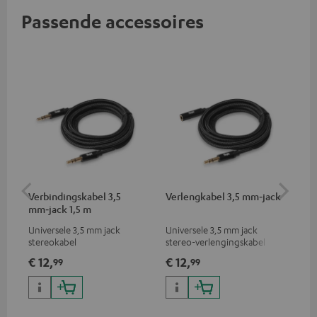
Passende accessoires
Verbindingskabel 3,5
Verlengkabel 3,5 mm‑jack
US
mm‑jack 1,5 m
Universele 3,5 mm jack
Universele 3,5 mm jack
Uni
stereokabel
stereo-verlengingskabel
sne
dra
€ 12,
€ 12,
€ 
99
99
iPh
sma
C-a