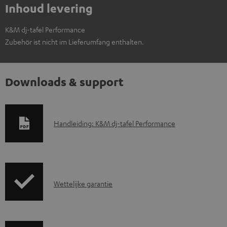
Inhoud levering
K&M dj-tafel Performance
Zubehör ist nicht im Lieferumfang enthalten.
Downloads & support
D
Handleiding: K&M dj-tafel Performance
o
w
n
G
l
Wettelijke garantie
a
o
r
a