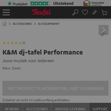
GA
NAAR
NHOUD
No
Ops
Home
Zoeken
Produ
winke
ACCESSOIRES
DJ EQUIPMENT
(1)
K&M dj-tafel Performance
Jouw muziek voor iedereen
Kleur:
Zwart
HET PRODUCT IS MOMENTEEL NIET LEVERBAAR
Zubehör ist nicht im Lieferumfang enthalten.
REVIEWS
ACCESSOIRES
INHOUD LEVERING
SUPPORT