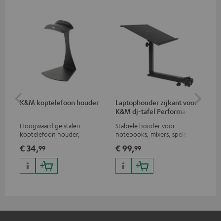
K&M koptelefoon houder
Laptophouder zijkant voor
Ba
K&M dj-tafel Performance
dj-
Hoogwaardige stalen
Stabiele houder voor
Set
koptelefoon houder,
notebooks, mixers, spelers
dj-
geschikt voor alle beugel
etc. geschikt voor de dj-tafel
€ 34,
€ 99,
€ 
99
99
koptelefoons
Performance, montage links
of rechts