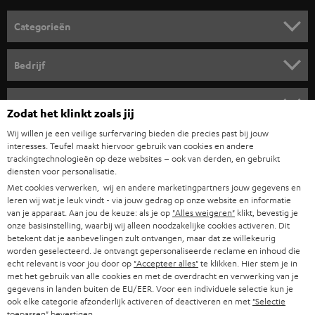
o
Categorieën
r
HOME CINEMA SPEAKERS
n
Bedrijf
i
COMPLETE SYSTEMEN
SUPPORT
e
Teufel online shops
Zodat het klinkt zoals jij
SOUNDBARS
u
CARRIÈRE
Wij willen je een veilige surfervaring bieden die precies past bij jouw
DUITSLAND
w
interesses. Teufel maakt hiervoor gebruik van cookies en andere
HIFI-SPEAKERS
trackingtechnologieën op deze websites – ook van derden, en gebruikt
PERS & MARKETING
s
diensten voor personalisatie.
OOSTENRIJK
SMART HOME
b
Met cookies verwerken, wij en andere marketingpartners jouw gegevens en
B2B
leren wij wat je leuk vindt - via jouw gedrag op onze website en informatie
r
ZWITSERLAND
van je apparaat. Aan jou de keuze: als je op
"Alles weigeren"
klikt, bevestig je
BLUETOOTH
PARTNERPROGRAMMA
onze basisinstelling, waarbij wij alleen noodzakelijke cookies activeren. Dit
i
betekent dat je aanbevelingen zult ontvangen, maar dat ze willekeurig
KOPTELEFOONS
e
worden geselecteerd. Je ontvangt gepersonaliseerde reclame en inhoud die
NEDERLAND
BLOG
echt relevant is voor jou door op
"Accepteer alles"
te klikken. Hier stem je in
f
BLUETOOTH KOPTELEFOONS
met het gebruik van alle cookies en met de overdracht en verwerking van je
NEWSLETTER
gegevens in landen buiten de EU/EER. Voor een individuele selectie kun je
BELGIË
ook elke categorie afzonderlijk activeren of deactiveren en met
"Selectie
COMPLETE SETS
STORES
toepassen"
bevestigen.