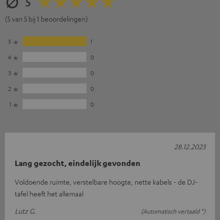
5
(5 van 5 bij 1 beoordelingen)
5
1
4
0
3
0
2
0
1
0
28.12.2023
Lang gezocht, eindelijk gevonden
Voldoende ruimte, verstelbare hoogte, nette kabels - de DJ-
tafel heeft het allemaal
Lutz G.
(Automatisch vertaald *)