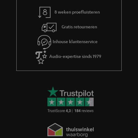
r
m
8 weken proefluisteren
a
Gratis retourneren
t
i
Inhouse klantenservice
e
Audio-expertise sinds 1979