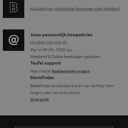
a
d
A
Audiolexicon: technische begrippen snel uitgelegd
n
d
u
t
o
d
i
c
i
C
Jouw persoonlijk koopadvies
e
u
o
o
(00)800 200 300 40
i
m
Ma–vr 09:00–17:00 uur.
g
n
n
e
Weekend & Duitse feestdagen gesloten
l
t
f
n
Teufel support
o
a
o
t
Hier vind je
Veelgestelde vragen
s
c
Storefinder
r
e
s
t
Beleef onze producten live en van dichtbij. Kom
m
n
langs in een van onze stores.
a
i
a
Overzicht
r
n
t
y
f
i
o
e