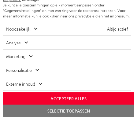
Je kunt alle toestemmingen op elk moment aanpassen onder
FRANKRIJK
SPEAKERS
"Gegevensinstellingen" en met werking voor de toekomst intrekken. Voor
TEUFEL VOORDELEN
meer informatie kun je ook kijken naar ons
privacybeleid
en het
impressum
.
POLEN
ULTIMA
TEUFEL STORY
Noodzakelijk
Altijd actief
IN-EAR
SPANJE
MANAGEMENT
Analyse
'Kennelijke' (typ)fouten voorbehouden. De op de foto's afgebeelde
FANSHOP
DUURZAAMHEID
accessoires zijn niet bij de levering inbegrepen. Eventuele
Marketing
ITALIË
verwijderingskosten voor batterijen zijn bij de prijs inbegrepen.
NIEUWKOMERS
NORMEN EN WAARDES
Personalisatie
USA
©2026 Lautsprecher Teufel GmbH - All rights reserved.
KADOBON
Externe inhoud
Disclaimer
Algemene voorwaarden
Privacybeleid
ANDERE LANDEN
TOEGANKELIJK
Instellingen privacybeleid
EU Data Act
hier de overeenkomst herroepen
ACCEPTEER ALLES
Chat
SELECTIE TOEPASSEN
starten