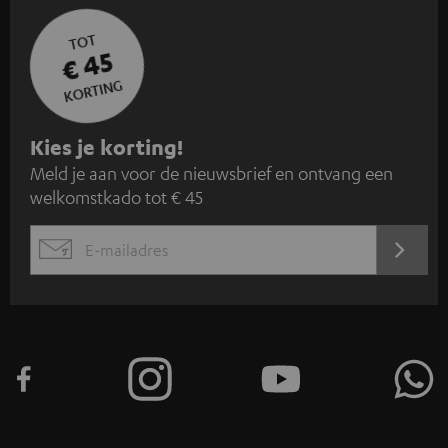
TOT
€ 45
KORTING
A
Kies je korting!
Meld je aan voor de nieuwsbrief en ontvang een
a
welkomstkado tot € 45
n
m
AANM
EMAIL
e
WIDGET
l
d
e
n
v
o