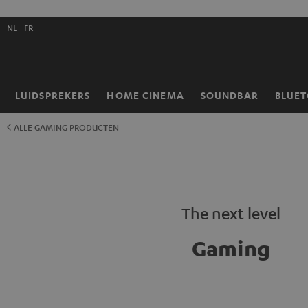
GA
NAAR
Selecteer
NHOUD
NL
FR
taal
store
LUIDSPREKERS
HOME CINEMA
SOUNDBAR
BLUE
Home
ALLE GAMING PRODUCTEN
The next level
Gaming