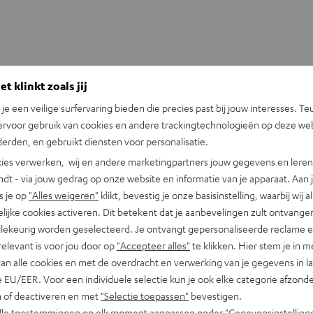
t klinkt zoals jij
n je een veilige surfervaring bieden die precies past bij jouw interesses. Te
ervoor gebruik van cookies en andere trackingtechnologieën op deze web
erden, en gebruikt diensten voor personalisatie.
ies verwerken, wij en andere marketingpartners jouw gegevens en leren 
indt - via jouw gedrag op onze website en informatie van je apparaat. Aan 
s je op
"Alles weigeren"
klikt, bevestig je onze basisinstelling, waarbij wij a
lijke cookies activeren. Dit betekent dat je aanbevelingen zult ontvange
illekeurig worden geselecteerd. Je ontvangt gepersonaliseerde reclame 
relevant is voor jou door op
"Accepteer alles"
te klikken. Hier stem je in m
van alle cookies en met de overdracht en verwerking van je gegevens in 
 EU/EER. Voor een individuele selectie kun je ook elke categorie afzonder
ULTIMA
ULTIMA
n of deactiveren en met
"Selectie toepassen"
bevestigen.
25
25
ULTIMA 25 ACTIVE Club Editio
alle toestemmingen op elk moment aanpassen onder "Gegevensinstelling