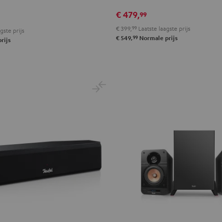
Surround
5.1
€ 479,
99
set
€ 399,
99
Laatste laagste prijs
gste prijs
Zwart
99
€ 549,
Normale prijs
rijs