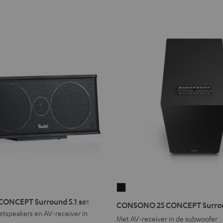
O
CONSONO
25
ONCEPT Surround 5.1 set
CONSONO 25 CONCEPT Surroun
T
CONCEPT
ietspeakers en AV-receiver in
Met AV-receiver in de subwoofer