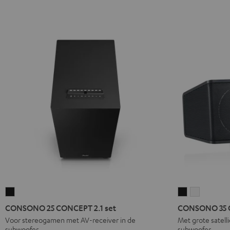
CONSONO
CONSONO
CONSON
25
35
35
CONSONO 25 CONCEPT 2.1 set
CONSONO 35 C
CONCEPT
CONCEPT
CONCEP
Voor stereogamen met AV-receiver in de
Met grote satell
subwoofer
subwoofer
2.1
Surround
Surround