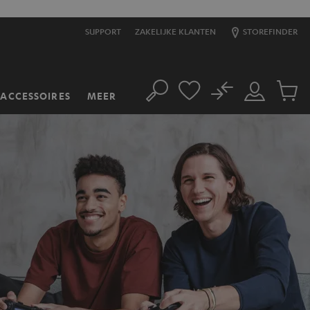
SUPPORT
ZAKELIJKE KLANTEN
STOREFINDER
No
ACCESSOIRES
MEER
Zoeken
Mijn
Produc
account
winkel