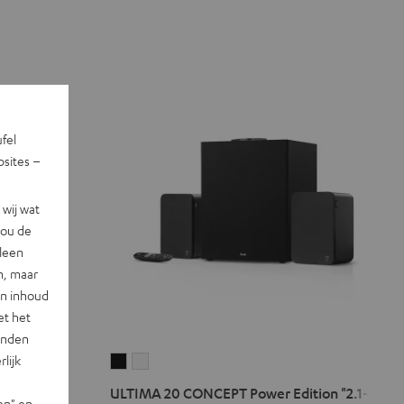
ufel
sites –
wij wat
jou de
lleen
n, maar
en inhoud
et het
landen
lijk
ULTIMA
ULTIMA
20
20
n
ULTIMA 20 CONCEPT Power Edition "2.1-Set"
en" en