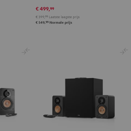
Night
Pure
black
White
€ 499,
99
€ 399,
99
Laatste laagste prijs
99
€ 549,
Normale prijs