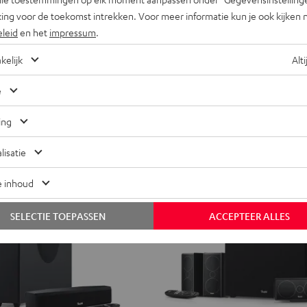
ACTIVE
ACTIVE
Met subwoofer voor grotere ruimt
ing voor de toekomst intrekken. Voor meer informatie kun je ook kijken 
Club
Club
leine ruimtes
eleid
en het
impressum
.
Edition
Edition
€ 799,
99
Night
Pure
€ 699,
99
Laatste laagste prijs
kelijk
Alti
black
White
99
€ 849,
Normale prijs
e
ing
lisatie
e inhoud
SELECTIE TOEPASSEN
ACCEPTEER ALLES