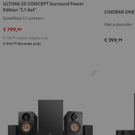
20
20
ULTIMA 20 CONCEPT Surround Power
ONE+
ONE+
CONCEPT
CONCEPT
Edition "5.1-Set"
CINEBAR ONE
Zwart
Wit
Surround
Surround
Speelklaar 5.1 systeem
Power
Power
Met subwoofer
€ 799,
99
Edition
Edition
"5.1-
"5.1-
€ 749,
99
Laatste laagste prijs
€ 399,
99
99
Set"
Set"
€ 949,
Normale prijs
Zwart
Wit