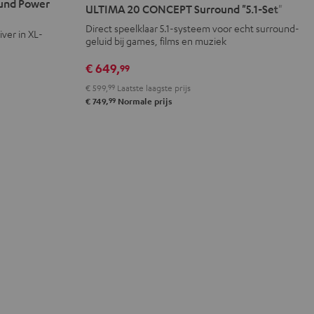
20
20
und Power
ULTIMA 20 CONCEPT Surround "5.1-Set"
CONCEPT
CONCEPT
Direct speelklaar 5.1-systeem voor echt surround-
ver in XL-
Surround
Surround
geluid bij games, films en muziek
"5.1-
"5.1-
€ 649,
99
Set"
Set"
Zwart
Wit
€ 599,
99
Laatste laagste prijs
99
€ 749,
Normale prijs