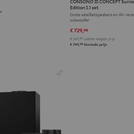
CONSONO 35 CONCEPT Surro
CONCEPT
CONCEPT
Edition 5.1 set
+
Surround
Surround
Grote satellietspeakers en AV-recei
subwoofer
Power
Power
Edition
Edition
€ 729,
99
5.1
5.1
€ 549,
99
Laatste laagste prijs
set
set
99
€ 799,
Normale prijs
Zwart
Wit