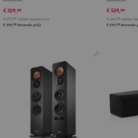
set
5.1
5.1
€ 329,
€ 529,
99
99
Zwart
set
set
€ 299,
99
Laatste laagste prijs
€ 449,
99
Laatste laa
Zwart
Wit
99
99
€ 399,
Normale prijs
€ 599,
Normale p