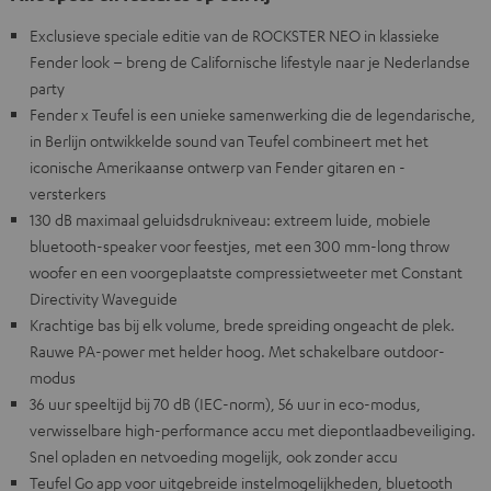
Exclusieve speciale editie van de ROCKSTER NEO in klassieke
Fender look – breng de Californische lifestyle naar je Nederlandse
party
Fender x Teufel is een unieke samenwerking die de legendarische,
in Berlijn ontwikkelde sound van Teufel combineert met het
iconische Amerikaanse ontwerp van Fender gitaren en -
versterkers
130 dB maximaal geluidsdrukniveau: extreem luide, mobiele
bluetooth-speaker voor feestjes, met een 300 mm-long throw
woofer en een voorgeplaatste compressietweeter met Constant
Directivity Waveguide
Krachtige bas bij elk volume, brede spreiding ongeacht de plek.
Rauwe PA-power met helder hoog. Met schakelbare outdoor-
modus
36 uur speeltijd bij 70 dB (IEC-norm), 56 uur in eco-modus,
verwisselbare high-performance accu met diepontlaadbeveiliging.
Snel opladen en netvoeding mogelijk, ook zonder accu
Teufel Go app voor uitgebreide instelmogelijkheden, bluetooth