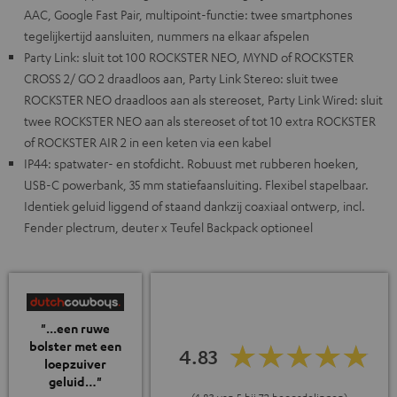
AAC, Google Fast Pair, multipoint-functie: twee smartphones
tegelijkertijd aansluiten, nummers na elkaar afspelen
Party Link: sluit tot 100 ROCKSTER NEO, MYND of ROCKSTER
CROSS 2/ GO 2 draadloos aan, Party Link Stereo: sluit twee
ROCKSTER NEO draadloos aan als stereoset, Party Link Wired: sluit
twee ROCKSTER NEO aan als stereoset of tot 10 extra ROCKSTER
of ROCKSTER AIR 2 in een keten via een kabel
IP44: spatwater- en stofdicht. Robuust met rubberen hoeken,
USB-C powerbank, 35 mm statiefaansluiting. Flexibel stapelbaar.
Identiek geluid liggend of staand dankzij coaxiaal ontwerp, incl.
Fender plectrum, deuter x Teufel Backpack optioneel
"...een ruwe
bolster met een
4.83
loepzuiver
geluid…"
(4.83 van 5 bij 72 beoordelingen)