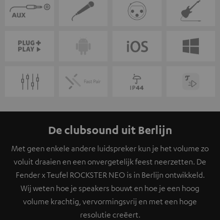
De clubsound uit Berlijn
Met geen enkele andere luidspreker kun je het volume zo
voluit draaien en een onvergetelijk feest neerzetten. De
Fender x Teufel ROCKSTER NEO is in Berlijn ontwikkeld.
Wij weten hoe je speakers bouwt en hoe je een hoog
volume krachtig, vervormingsvrij en met een hoge
resolutie creëert.