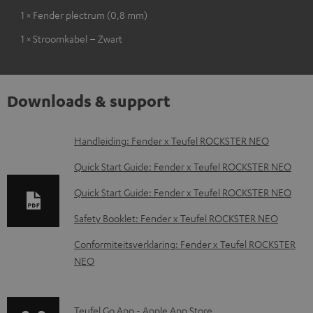
1 × Fender plectrum (0,8 mm)
1 × Stroomkabel – Zwart
Downloads & support
D
Handleiding: Fender x Teufel ROCKSTER NEO
o
Quick Start Guide: Fender x Teufel ROCKSTER NEO
w
Quick Start Guide: Fender x Teufel ROCKSTER NEO
n
Safety Booklet: Fender x Teufel ROCKSTER NEO
l
o
Conformiteitsverklaring: Fender x Teufel ROCKSTER
NEO
a
d
d
p
Teufel Go App - Apple App Store