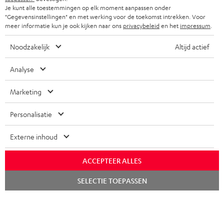
PARTNERPROGRAMMA
i
Je kunt alle toestemmingen op elk moment aanpassen onder
"Gegevensinstellingen" en met werking voor de toekomst intrekken. Voor
KOPTELEFOONS
e
NEDERLAND
BLOG
meer informatie kun je ook kijken naar ons
privacybeleid
en het
impressum
.
f
BLUETOOTH KOPTELEFOONS
NEWSLETTER
Noodzakelijk
Altijd actief
BELGIË
COMPLETE SETS
STORES
Analyse
FRANKRIJK
SPEAKERS
TEUFEL VOORDELEN
Marketing
POLEN
ULTIMA
TEUFEL STORY
Personalisatie
IN-EAR
SPANJE
MANAGEMENT
Externe inhoud
'Kennelijke' (typ)fouten voorbehouden. De op de foto's afgebeelde
FANSHOP
DUURZAAMHEID
accessoires zijn niet bij de levering inbegrepen. Eventuele
ITALIË
ACCEPTEER ALLES
verwijderingskosten voor batterijen zijn bij de prijs inbegrepen.
NIEUWKOMERS
NORMEN EN WAARDES
Chat
SELECTIE TOEPASSEN
starten
USA
©2026 Lautsprecher Teufel GmbH - All rights reserved.
KADOBON
Disclaimer
Algemene voorwaarden
Privacybeleid
ANDERE LANDEN
TOEGANKELIJK
Instellingen privacybeleid
EU Data Act
hier de overeenkomst herroepen