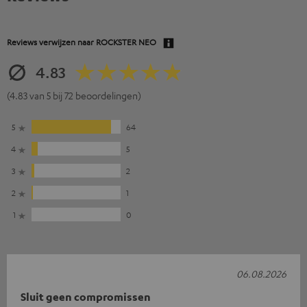
Reviews verwijzen naar
ROCKSTER NEO
4.83
(4.83 van 5 bij 72 beoordelingen)
5
64
4
5
3
2
2
1
1
0
06.08.2026
Sluit geen compromissen