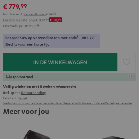
€ 779,
99
Incl. btw
excl.
Verzendkosten
€ 14,99
Laatste laagste prijs
€ 829,
99
€ -50,
00
Normale prijs
€ 899,
99
1
Bespaar 50% op verzendkosten met code
VKF-72F
Slechts voor een korte tijd
IN DE WINKELWAGEN
Op voorraad
Veilig winkelen met 8 weken retourrecht
incl. gratis
Retourzending
Fabrikant:
Teufel
Veiligheidsinstructies
Reserveonderdelen
Reparaties
Software-updates
Wettelijke garantie
Meer voor jou