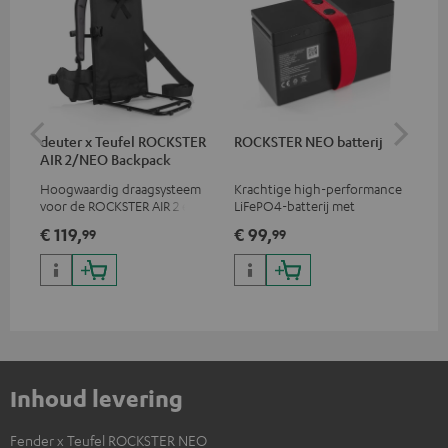
deuter x Teufel ROCKSTER
ROCKSTER NEO batterij
RO
AIR 2/NEO Backpack
Hoogwaardig draagsysteem
Krachtige high-performance
Bes
voor de ROCKSTER AIR 2 en
LiFePO4-batterij met
RO
ROCKSTER NEO van
diepontlaadbeveiliging voor
Teu
€ 119,
€ 99,
€ 
99
99
rugzakexperts deuter
de ROCKSTER NEO en Fender
geb
x Teufel ROCKSTER NEO
mog
Inhoud levering
Fender x Teufel ROCKSTER NEO