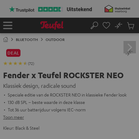
GA
NAAR
NHOUD
No
Ops
Home
Zoeken
Produ
winke
BLUETOOTH
OUTDOOR
DEAL
(72)
Fender x Teufel ROCKSTER NEO
Klassiek design, radicale sound
Speciale editie van de ROCKSTER NEO in klassieke Fender look
130 dB SPL – beste waarde in deze klasse
Tot 36 uur batterijduur volgens IEC-norm
Toon meer
Kleur:
Black & Steel