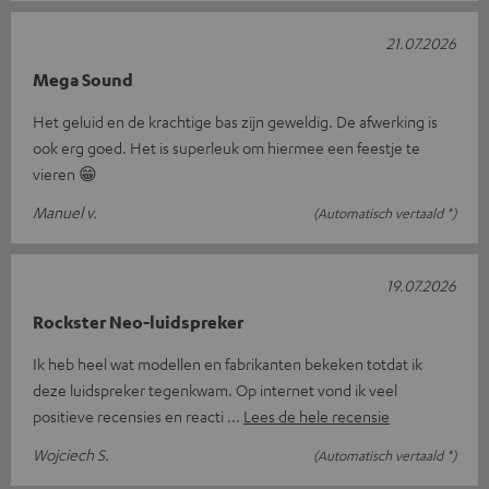
21.07.2026
Mega Sound
Het geluid en de krachtige bas zijn geweldig. De afwerking is
ook erg goed. Het is superleuk om hiermee een feestje te
vieren 😁
Manuel v.
(Automatisch vertaald *)
19.07.2026
Rockster Neo-luidspreker
Ik heb heel wat modellen en fabrikanten bekeken totdat ik
deze luidspreker tegenkwam. Op internet vond ik veel
positieve recensies en reacti
Lees de hele recensie
Wojciech S.
(Automatisch vertaald *)