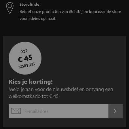
Storefinder
Beleef onze producten van dichtbij en kom naar de store
voor advies op maat.
TOT
€ 45
KORTING
A
Kies je korting!
Meld je aan voor de nieuwsbrief en ontvang een
a
welkomstkado tot € 45
n
m
AANM
EMAIL
e
WIDGET
l