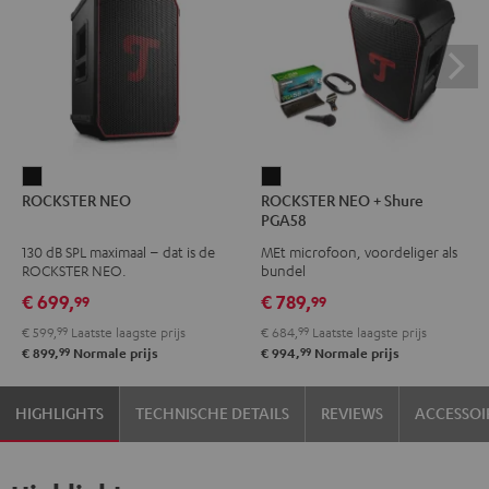
ROCKSTER
ROCKSTER
ROCKSTER NEO
ROCKSTER NEO + Shure
NEO
NEO
PGA58
Zwart
+
130 dB SPL maximaal – dat is de
MEt microfoon, voordeliger als
Shure
ROCKSTER NEO.
bundel
PGA58
€ 699,
€ 789,
99
99
Zwart
€ 599,
99
Laatste laagste prijs
€ 684,
99
Laatste laagste prijs
99
99
€ 899,
Normale prijs
€ 994,
Normale prijs
HIGHLIGHTS
TECHNISCHE DETAILS
REVIEWS
ACCESSOI