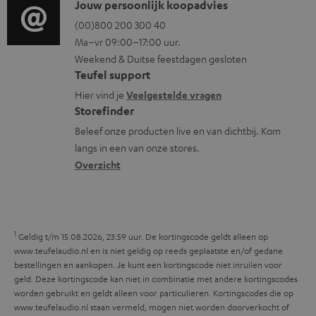
p
i
C
Jouw persoonlijk koopadvies
e
r
p
o
o
(00)800 200 300 40
i
m
o
Ma–vr 09:00–17:00 uur.
g
n
n
a
Weekend & Duitse feestdagen gesloten
r
l
t
f
t
Teufel support
t
o
a
o
i
Hier vind je
Veelgestelde vragen
.
s
c
Storefinder
r
e
l
s
t
Beleef onze producten live en van dichtbij. Kom
m
i
langs in een van onze stores.
a
i
a
Overzicht
n
r
n
t
k
y
f
i
s
o
e
.
1
r
Geldig t/m 15.08.2026, 23:59 uur. De kortingscode geldt alleen op
t
www.teufelaudio.nl en is niet geldig op reeds geplaatste en/of gedane
m
bestellingen en aankopen. Je kunt een kortingscode niet inruilen voor
i
a
geld. Deze kortingscode kan niet in combinatie met andere kortingscodes
t
worden gebruikt en geldt alleen voor particulieren. Kortingscodes die op
t
www.teufelaudio.nl staan vermeld, mogen niet worden doorverkocht of