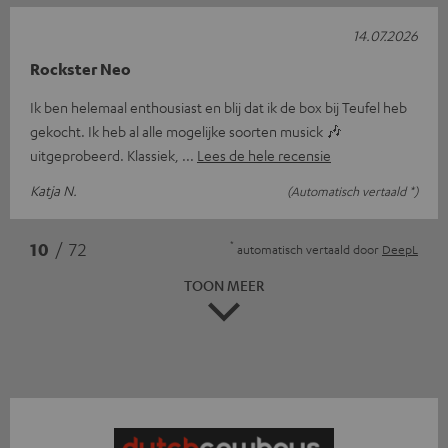
14.07.2026
Rockster Neo
Ik ben helemaal enthousiast en blij dat ik de box bij Teufel heb
gekocht. Ik heb al alle mogelijke soorten musick 🎶
uitgeprobeerd. Klassiek,
Lees de hele recensie
Katja N.
(Automatisch vertaald *)
*
10
/ 72
automatisch vertaald door
DeepL
TOON MEER