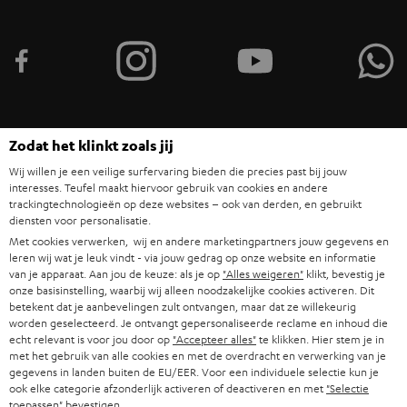
d
e
n
v
o
Zodat het klinkt zoals jij
o
Categorieën
Wij willen je een veilige surfervaring bieden die precies past bij jouw
r
interesses. Teufel maakt hiervoor gebruik van cookies en andere
HOME CINEMA SPEAKERS
n
trackingtechnologieën op deze websites – ook van derden, en gebruikt
Bedrijf
diensten voor personalisatie.
i
COMPLETE SYSTEMEN
Met cookies verwerken, wij en andere marketingpartners jouw gegevens en
SUPPORT
e
Teufel online shops
leren wij wat je leuk vindt - via jouw gedrag op onze website en informatie
van je apparaat. Aan jou de keuze: als je op
"Alles weigeren"
klikt, bevestig je
SOUNDBARS
u
CARRIÈRE
onze basisinstelling, waarbij wij alleen noodzakelijke cookies activeren. Dit
DUITSLAND
betekent dat je aanbevelingen zult ontvangen, maar dat ze willekeurig
w
HIFI-SPEAKERS
worden geselecteerd. Je ontvangt gepersonaliseerde reclame en inhoud die
PERS & MARKETING
s
echt relevant is voor jou door op
"Accepteer alles"
te klikken. Hier stem je in
OOSTENRIJK
met het gebruik van alle cookies en met de overdracht en verwerking van je
SMART HOME
b
B2B
gegevens in landen buiten de EU/EER. Voor een individuele selectie kun je
ook elke categorie afzonderlijk activeren of deactiveren en met
"Selectie
r
ZWITSERLAND
BLUETOOTH
toepassen"
bevestigen.