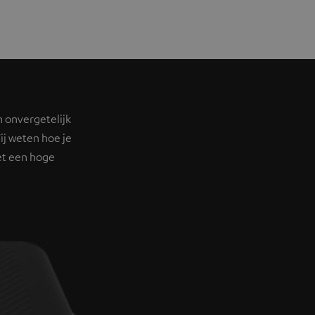
n onvergetelijk
ij weten hoe je
et een hoge