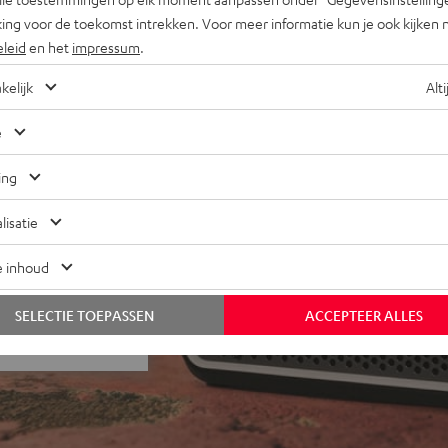
2 in een keten via een kabel
ing voor de toekomst intrekken. Voor meer informatie kun je ook kijken 
SB-C powerbank, 35 mm
eleid
en het
impressum
.
staand dankzij coaxiaal
 2025
kelijk
Alti
e
ing
lisatie
e inhoud
j 1 beoordelingen)
SELECTIE TOEPASSEN
ACCEPTEER ALLES
 REVIEWS