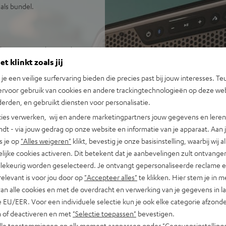
als bundel.
rde stereosound, meer dan
t klinkt zoals jij
ke Fender look
 in Berlijn ontwikkelde
n je een veilige surfervaring bieden die precies past bij jouw interesses. Te
werp van Fender gitaren en -
ervoor gebruik van cookies en andere trackingtechnologieën op deze web
erden, en gebruikt diensten voor personalisatie.
obiele feesten in een klasse
ies verwerken, wij en andere marketingpartners jouw gegevens en leren 
indt - via jouw gedrag op onze website en informatie van je apparaat. Aan 
. Rauwe PA-power met helder
s je op
"Alles weigeren"
klikt, bevestig je onze basisinstelling, waarbij wij a
lijke cookies activeren. Dit betekent dat je aanbevelingen zult ontvange
isselbare high-performance
illekeurig worden geselecteerd. Je ontvangt gepersonaliseerde reclame 
gelijk, ook zonder accu
relevant is voor jou door op
"Accepteer alles"
te klikken. Hier stem je in m
C, Google Fast Pair,
van alle cookies en met de overdracht en verwerking van je gegevens in 
nummers na elkaar afspelen
 EU/EER. Voor een individuele selectie kun je ook elke categorie afzonder
os aan, Party Link Stereo:
n of deactiveren en met
"Selectie toepassen"
bevestigen.
 Wired: sluit twee ROCKSTER
alle toestemmingen op elk moment aanpassen onder "Gegevensinstelling