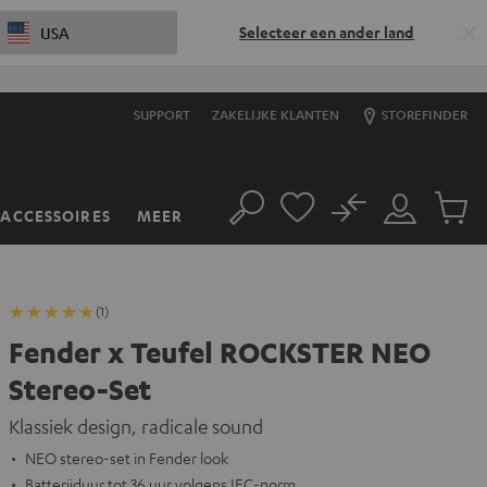
Selecteer een ander land
USA
SUPPORT
ZAKELIJKE KLANTEN
STOREFINDER
No
ACCESSOIRES
MEER
Zoeken
Mijn
Produc
account
winkel
(1)
Fender x Teufel ROCKSTER NEO
Stereo-Set
Klassiek design, radicale sound
NEO stereo-set in Fender look
Batterijduur tot 36 uur volgens IEC-norm