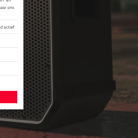
naar ons
jd actief