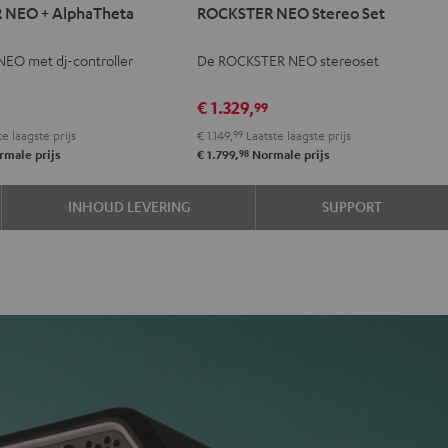
 NEO + AlphaTheta
ROCKSTER NEO Stereo Set
NEO
Stereo
EO met dj-controller
De ROCKSTER NEO stereoset
eta
Set
Zwart
€ 1.329,
99
e laagste prijs
€ 1.149,
99
Laatste laagste prijs
98
male prijs
€ 1.799,
Normale prijs
INHOUD LEVERING
SUPPORT