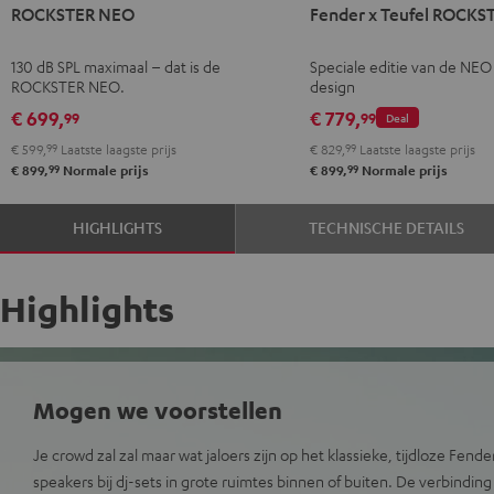
ROCKSTER NEO
Fender x Teufel ROCK
NEO
x
Zwart
Teufel
130 dB SPL maximaal – dat is de
Speciale editie van de NEO
ROCKSTER
ROCKSTER NEO.
design
NEO
€ 699,
€ 779,
99
99
Deal
Black
€ 599,
99
Laatste laagste prijs
€ 829,
99
Laatste laagste prijs
&
99
99
€ 899,
Normale prijs
€ 899,
Normale prijs
Steel
HIGHLIGHTS
TECHNISCHE DETAILS
Highlights
Mogen we voorstellen
Je crowd zal zal maar wat jaloers zijn op het klassieke, tijdloze Fende
speakers bij dj-sets in grote ruimtes binnen of buiten. De verbinding