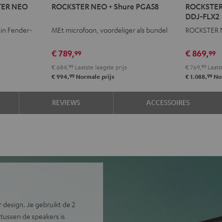
STER NEO
ROCKSTER NEO + Shure PGA58
ROCKSTER
NEO
NEO
DDJ-FLX2
+
+
 in Fender-
MEt microfoon, voordeliger als bundel
ROCKSTER N
Shure
AlphaTh
PGA58
DDJ-
€ 789,
€ 869,
99
99
Zwart
FLX2
€ 684,
99
Laatste laagste prijs
€ 769,
99
Laatst
Zwart
99
99
€ 994,
Normale prijs
€ 1.088,
Nor
REVIEWS
ACCESSOIRES
r design. Je gebruikt de 2
 tussen de speakers is