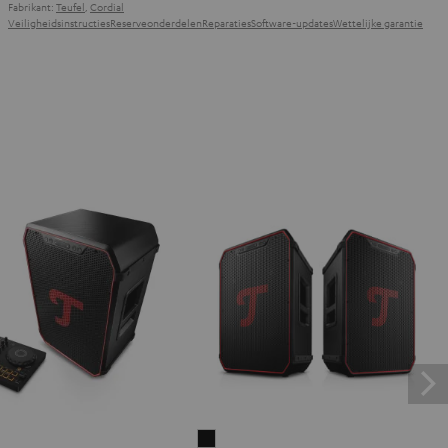
Fabrikant:
Teufel
,
Cordial
Veiligheidsinstructies
Reserveonderdelen
Reparaties
Software-updates
Wettelijke garantie
ER
ROCKSTER