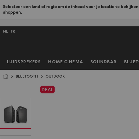
Selecteer een land of regio om de inhoud voor je locatie te bekijken
shoppen.
GA
NAAR
Selecteer
NHOUD
NL
FR
taal
store
LUIDSPREKERS
HOME CINEMA
SOUNDBAR
BLUE
Home
BLUETOOTH
OUTDOOR
DEAL