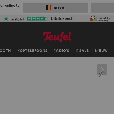
 en online te
BELGIË
TOOTH
KOPTELEFOONS
RADIO'S
SALE
NIEUW