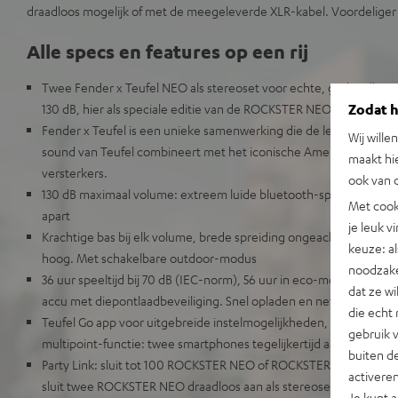
draadloos mogelijk of met de meegeleverde XLR-kabel. Voordeliger 
Alle specs en features op een rij
Twee Fender x Teufel NEO als stereoset voor echte, gedetaillee
Zodat he
130 dB, hier als speciale editie van de ROCKSTER NEO met klassie
Fender x Teufel is een unieke samenwerking die de legendarische,
Wij wille
sound van Teufel combineert met het iconische Amerikaanse ont
maakt hi
versterkers.
ook van d
130 dB maximaal volume: extreem luide bluetooth-speaker voor m
Met cook
apart
je leuk v
Krachtige bas bij elk volume, brede spreiding ongeacht de plek
keuze: al
hoog. Met schakelbare outdoor-modus
noodzake
36 uur speeltijd bij 70 dB (IEC-norm), 56 uur in eco-modus, verw
dat ze w
accu met diepontlaadbeveiliging. Snel opladen en netvoeding mo
die echt 
Teufel Go app voor uitgebreide instelmogelijkheden, bluetooth AA
gebruik 
multipoint-functie: twee smartphones tegelijkertijd aansluiten, 
buiten de
Party Link: sluit tot 100 ROCKSTER NEO of ROCKSTER GO 2 draadlo
activere
sluit twee ROCKSTER NEO draadloos aan als stereoset, Party Link
Je kunt 