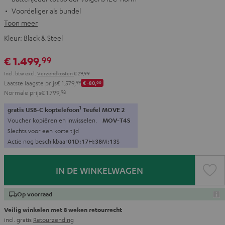
Voordeliger als bundel
Toon meer
Kleur:
Black & Steel
€ 1.499,
99
Incl. btw
excl.
Verzendkosten
€ 29,99
Laatste laagste prijs
€ 1.579,
99
€ -80,
00
Normale prijs
€ 1.799,
98
1
gratis USB-C koptelefoon
Teufel MOVE 2
Voucher kopiëren en inwisselen.
MOV-T4S
Slechts voor een korte tijd
Actie nog beschikbaar
0
1
D
:
1
7
H
:
3
8
M
:
1
2
S
IN DE WINKELWAGEN
Op voorraad
Veilig winkelen met 8 weken retourrecht
incl. gratis
Retourzending