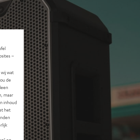
ufel
sites –
wij wat
jou de
lleen
n, maar
en inhoud
et het
landen
lijk
en" en