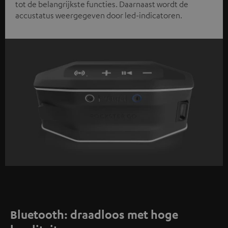
tot de belangrijkste functies. Daarnaast wordt de
accustatus weergegeven door led-indicatoren.
Bluetooth: draadloos met hoge