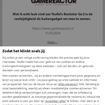
Wat ik echt leuk vind aan Teufel's Rockster Go 2 is de
veelzijdigheid als buitengadget om mee te nemen.
https://www.gamereactor.nl
11.03.2024
Meer...
Zodat het klinkt zoals jij
Wij willen je een veilige surfervaring bieden die precies past bij jouw
interesses. Teufel maakt hiervoor gebruik van cookies en andere
trackingtechnologieën op deze websites – ook van derden, en gebruikt
diensten voor personalisatie.
Met cookies verwerken, wij en andere marketingpartners jouw gegevens en
Zichtbaar en vooral hoorbaar verbeterd.
leren wij wat je leuk vindt - via jouw gedrag op onze website en informatie
van je apparaat. Aan jou de keuze: als je op
"Alles weigeren"
klikt, bevestig je
onze basisinstelling, waarbij wij alleen noodzakelijke cookies activeren. Dit
www.av-magazin.de
betekent dat je aanbevelingen zult ontvangen, maar dat ze willekeurig
01.02.2024
worden geselecteerd. Je ontvangt gepersonaliseerde reclame en inhoud die
echt relevant is voor jou door op
"Accepteer alles"
te klikken. Hier stem je in
Meer...