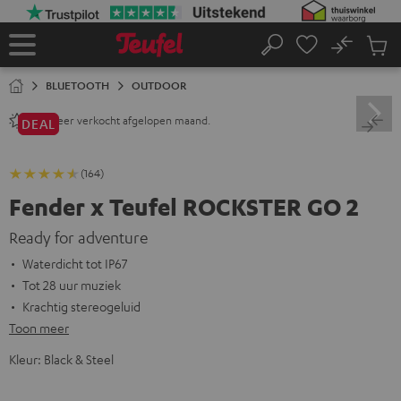
GA
NAAR
NHOUD
No
Ops
Home
Zoeken
Produ
winke
BLUETOOTH
OUTDOOR
keer verkocht afgelopen maand.
240+
DEAL
(164)
Fender x Teufel ROCKSTER GO 2
Ready for adventure
Waterdicht tot IP67
Tot 28 uur muziek
Krachtig stereogeluid
Toon meer
Kleur:
Black & Steel