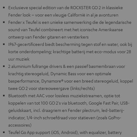
Exclusieve special edition van de ROCKSTER GO 2 in klassieke
Fender look – voor een vleugje Californië in al je avonturen
Fender x Teufel is een unieke samenwerking die de legendarische
sound van Teufel combineert met het iconische Amerikaanse
ontwerp van Fender gitaren en versterkers
IP67-gecertificeerd biedt bescherming tegen stof en water, ook bij
korte onderdompeling; krachtige batterij met eco-modus voor 28
uur muziek
2 aluminium fullrange drivers & een passief basmembraan voor
krachtig stereogeluid, Dynamic Bass voor een optimale
basperformance, Dynamore® voor een breed stereogeluid, koppel
twee GO 2 voor stereoweergave (links/rechts)
Bluetooth met AAC voor lossless muziekstreamen, optie tot
koppelen van tot 100 GO 2's via bluetooth, Google Fast Pair, USB-
geluidskaart, incl. draagriem en Fender plectrum, led-batterij-
indicator, 1/4-inch schroefdraad voor statieven (zoals GoPro-
accessoires)
Teufel Go App support (iOS, Android), with equalizer, battery