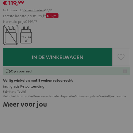
€ 119,
99
Incl. btw
excl.
Verzendkosten
€ 6,99
Laatste laagste prijs
€ 129,
99
€ -10,
00
Normale prijs
€ 149,
99
IN DE WINKELWAGEN
Op voorraad
Veilig winkelen met 8 weken retourrecht
incl. gratis
Retourzending
Fabrikant:
Teufel
Veiligheidsinstructies
Reserveonderdelen
Reparaties
Software-updates
Wettelijke garantie
Meer voor jou