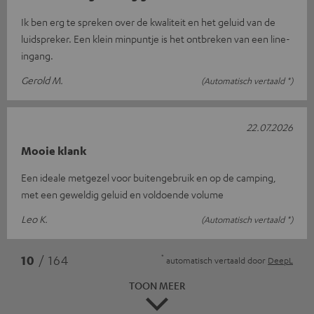
Ik ben erg te spreken over de kwaliteit en het geluid van de
luidspreker. Een klein minpuntje is het ontbreken van een line-
ingang.
Gerold M.
(Automatisch vertaald *)
22.07.2026
Mooie klank
Een ideale metgezel voor buitengebruik en op de camping,
met een geweldig geluid en voldoende volume
Leo K.
(Automatisch vertaald *)
*
10
/ 164
automatisch vertaald door
DeepL
TOON MEER