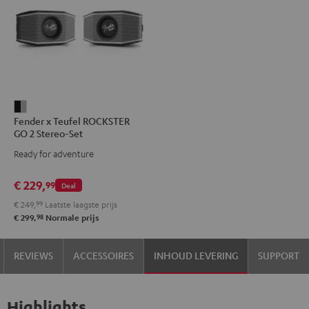
Fender
Fender x Teufel ROCKSTER
x
GO 2 Stereo-Set
Teufel
Ready for adventure
ROCKSTER
GO
€ 229,
99
Deal
2
€ 249,
99
Laatste laagste prijs
Stereo-
98
€ 299,
Normale prijs
Set
Black
REVIEWS
ACCESSOIRES
INHOUD LEVERING
SUPPORT
&
Steel
Highlights