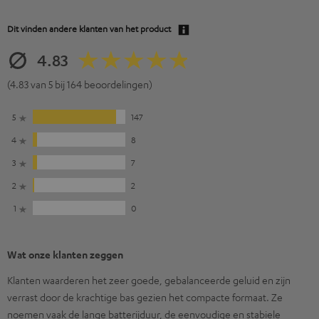
Dit vinden andere klanten van het product
4.83
(4.83 van 5 bij 164 beoordelingen)
5
147
4
8
3
7
2
2
1
0
Wat onze klanten zeggen
Klanten waarderen het zeer goede, gebalanceerde geluid en zijn
verrast door de krachtige bas gezien het compacte formaat. Ze
noemen vaak de lange batterijduur, de eenvoudige en stabiele