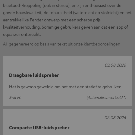
bluetooth-koppeling (ook in stereo), en zijn enthousiast over de
goede bouwkwaliteit, de robuustheid (waterdicht en stofdicht) en het
aantrekkelijke Fender ontwerp met een scherpe prijs-
kwaliteitverhouding. Sommige gebruikers geven aan dat een app of
equalizer ontbreekt.
AI-gegenereerd op basis van tekst uit onze klantbeoordelingen
03.08.2026
Draagbare luidspreker
Het is gewoon geweldig om het met een statief te gebruiken
Erik H.
(Automatisch vertaald *)
02.08.2026
Compacte USB-luidspreker