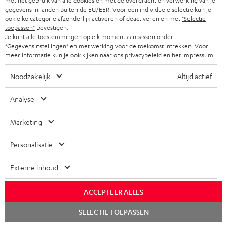
met het gebruik van alle cookies en met de overdracht en verwerking van je
gegevens in landen buiten de EU/EER. Voor een individuele selectie kun je
ook elke categorie afzonderlijk activeren of deactiveren en met
"Selectie
toepassen"
bevestigen.
Je kunt alle toestemmingen op elk moment aanpassen onder
"Gegevensinstellingen" en met werking voor de toekomst intrekken. Voor
meer informatie kun je ook kijken naar ons
privacybeleid
en het
impressum
.
All-round eersteklas bluetooth-luidspreker met
Noodzakelijk
Altijd actief
verbazingwekkend geluid
Analyse
www.areadvd.de
01.02.2024
Marketing
Meer...
Personalisatie
Externe inhoud
ACCEPTEER ALLES
Chat
SELECTIE TOEPASSEN
Een betrouwbare metgezel voor elke gelegenheid
starten