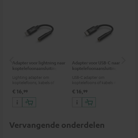
Adapter voor lightning naar
Adapter voor USB-C naar
Ver
koptelefoonaansluiting
koptelefoonaansluiting
mm
Lighting adapter om
USB-C adapter om
Uni
koptelefoons, kabels of
koptelefoons of kabels met
ste
audio-apparaten met 3,5 mm
3,5mm jack plug aan te sluiten
€ 16,
€ 16,
€ 
99
99
jack plug aan te sluiten op
op Android smartphones etc.
iPhone, iPad, iPod etc., MFI
gecertificeerd, 100%
compatibel
Vervangende onderdelen