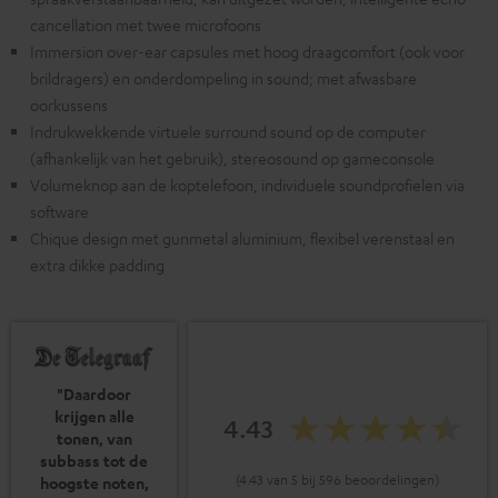
cancellation met twee microfoons
Immersion over-ear capsules met hoog draagcomfort (ook voor
brildragers) en onderdompeling in sound; met afwasbare
oorkussens
Indrukwekkende virtuele surround sound op de computer
(afhankelijk van het gebruik), stereosound op gameconsole
Volumeknop aan de koptelefoon, individuele soundprofielen via
software
Chique design met gunmetal aluminium, flexibel verenstaal en
extra dikke padding
"Daardoor
krijgen alle
4.43
tonen, van
subbass tot de
(4.43 van 5 bij 596 beoordelingen)
hoogste noten,