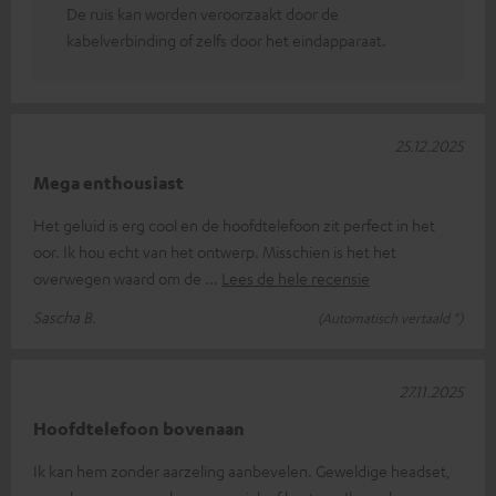
De ruis kan worden veroorzaakt door de
kabelverbinding of zelfs door het eindapparaat.
25.12.2025
Mega enthousiast
Het geluid is erg cool en de hoofdtelefoon zit perfect in het
oor. Ik hou echt van het ontwerp. Misschien is het het
overwegen waard om de
Lees de hele recensie
Sascha B.
(Automatisch vertaald *)
27.11.2025
Hoofdtelefoon bovenaan
Ik kan hem zonder aarzeling aanbevelen. Geweldige headset,