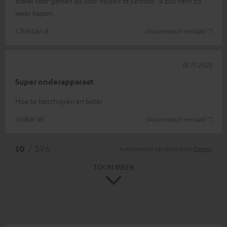
zowel voor gamen als voor musick of kantoor. Ik zou hem zo
weer kopen.
Christian B.
(Automatisch vertaald *)
18.11.2025
Super onderapparaat
Hoe te beschrijven en beter
Volker W.
(Automatisch vertaald *)
*
10
/ 596
automatisch vertaald door
DeepL
TOON MEER