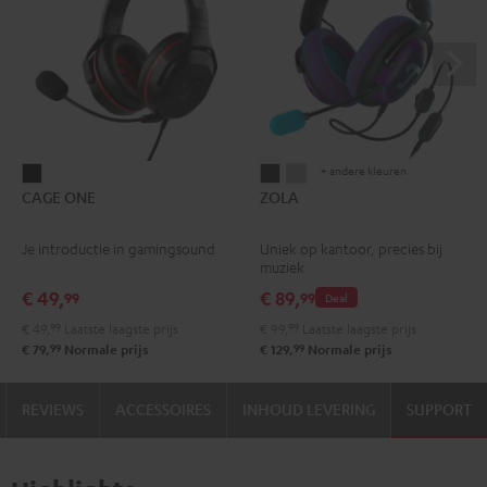
+ andere kleuren
CAGE
ZOLA
ZOLA
CAGE ONE
ZOLA
ONE
Dark
Light
Night
Gray
gray
Je introductie in gamingsound
Uniek op kantoor, precies bij
black
muziek
€ 49,
€ 89,
99
99
Deal
€ 49,
99
Laatste laagste prijs
€ 99,
99
Laatste laagste prijs
99
99
€ 79,
Normale prijs
€ 129,
Normale prijs
REVIEWS
ACCESSOIRES
INHOUD LEVERING
SUPPORT