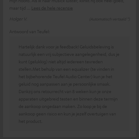
mijn hoofd. Als ik naar musick luister, klinkt hij ook heel goed,
maar tijd
Lees de hele recensie
Holger V.
(Automatisch vertaald *)
Antwoord van Teufel:
Hartelijk dank voor je feedback! Geluidsbeleving is
natuurlijk een vrij subjectieve aangelegenheid, dus je
kunt (gelukkig) niet altijd iedereen tevreden
stellen.Met behulp van een equalizer (te vinden in
het bijbehorende Teufel Audio Center) kun je het
geluid nog aanpassen aan je persoonlijke smaak.
Dankzij ons retourrecht van 8 weken kun je onze
apparaten uitgebreid testen en binnen deze termijn
de aankoop ongedaan maken. Zo loop je bij de
aankoop geen risico en kun je jezelf overtuigen van
het product.