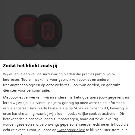
CAGE Ohrpolster
Zodat het klinkt zoals jij
Wij willen je een veilige surfervaring bieden die precies past bij jouw
Reserve en/of vervangende
interesses. Teufel maakt hiervoor gebruik van cookies en andere
oorkussens voor de gaming
trackingtechnologieën op deze websites – ook van derden, en gebruikt
headset CAGE
€ 13,
99
diensten voor personalisatie.
Met cookies verwerken, wij en andere marketingpartners jouw gegevens en
leren wij wat je leuk vindt - via jouw gedrag op onze website en informatie
van je apparaat. Aan jou de keuze: als je op
"Alles weigeren"
klikt, bevestig je
onze basisinstelling, waarbij wij alleen noodzakelijke cookies activeren. Dit
betekent dat je aanbevelingen zult ontvangen, maar dat ze willekeurig
worden geselecteerd. Je ontvangt gepersonaliseerde reclame en inhoud die
echt relevant is voor jou door op
"Accepteer alles"
te klikken. Hier stem je in