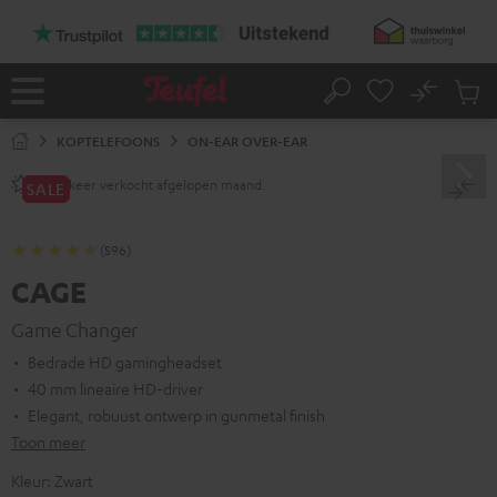
GA
NAAR
NHOUD
No
Ops
Home
Zoeken
Produ
winke
KOPTELEFOONS
ON-EAR OVER-EAR
keer verkocht afgelopen maand.
1200+
SALE
(596)
CAGE
Game Changer
Bedrade HD gamingheadset
40 mm lineaire HD-driver
Elegant, robuust ontwerp in gunmetal finish
Toon meer
Kleur:
Zwart