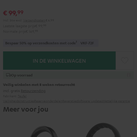
€ 99,
99
Incl. btw
excl.
Verzendkosten
€ 6,99
Laatste laagste prijs
€ 99,
99
Normale prijs
€ 169,
99
1
Bespaar 50% op verzendkosten met code
VKF-72F
IN DE WINKELWAGEN
Op voorraad
Veilig winkelen met 8 weken retourrecht
incl. gratis
Retourzending
Fabrikant:
Teufel
Veiligheidsinstructies
Reserveonderdelen
Reparaties
Software-updates
Wettelijke garantie
Meer voor jou