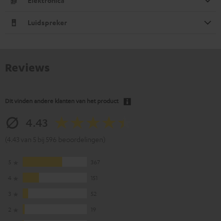
Elektronica
Luidspreker
Reviews
Dit vinden andere klanten van het product
4.43
(4.43 van 5 bij 596 beoordelingen)
5
367
4
151
3
52
2
19