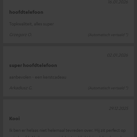
16.01.2026
hoofdtelefoon
Topkwaliteit, alles super
Grzegorz O.
(Automatisch vertaald *)
02.01.2026
super hoofdtelefoon
aanbevolen - een kerstcadeau
Arkadiusz G.
(Automatisch vertaald *)
29.12.2025
Kooi
Ik ben er helaas niet helemaal tevreden over. Hij zit perfect op