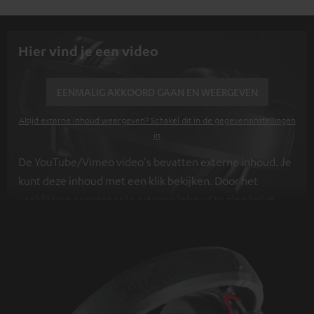
Hier vind je een video
EENMALIG AKKOORD GAAN EN WEERGEVEN
Altijd externe inhoud weergeven? Schakel dit in de gegevensinstellingen
in
De YouTube/Vimeo video's bevatten externe inhoud. Je
kunt deze inhoud met een klik bekijken. Door het
aanklikken accepteer je externe inhoud te zien krijgt.
Hierdoor kunnen persoonlijke gegevens worden
verzameld en aan derden doorgestuurd. Meer info
hierover vind je in ons
privacybeleid
.