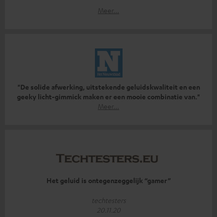
Meer...
"De solide afwerking, uitstekende geluidskwaliteit en een
geeky licht-gimmick maken er een mooie combinatie van."
Meer...
Het geluid is ontegenzeggelijk “gamer”
techtesters
20.11.20