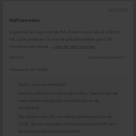
29.12.2025
Half tevreden
Ik gebruik de Cage voor de Ps5. Zowel via aux als via USB om
het uit te proberen. Ik vind de geluidskwaliteit goed. De
microfoon pikt de ste
Lees de hele recensie
René H.
(Automatisch vertaald *)
Antwoord van Teufel:
Dank u voor uw feedback!
Ieders hoofdvorm is natuurlijk anders. Daarom kan de
maat worden aangepast met behulp van de
hoofdband.
We hebben een HD-microfoon geïntegreerd in de
CAGE, die een speciale richtkarakteristiek heeft voor
de beste spraakverstaanbaarheid.