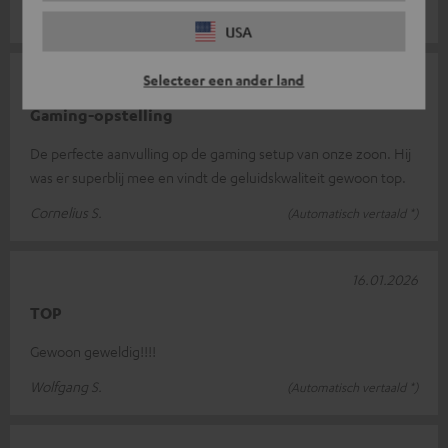
Matthias v.
(Automatisch vertaald *)
USA
Selecteer een ander land
25.01.2026
Gaming-opstelling
De perfecte aanvulling op de gaming setup van onze zoon. Hij
was er superblij mee en vindt de geluidskwaliteit gewoon top.
Cornelius S.
(Automatisch vertaald *)
16.01.2026
TOP
Gewoon geweldig!!!!
Wolfgang S.
(Automatisch vertaald *)