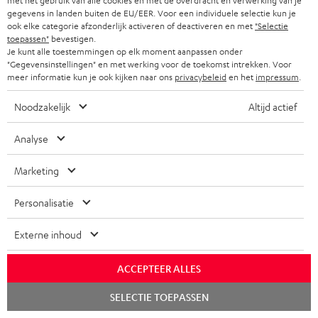
met het gebruik van alle cookies en met de overdracht en verwerking van je
Inhoud levering
gegevens in landen buiten de EU/EER. Voor een individuele selectie kun je
ook elke categorie afzonderlijk activeren of deactiveren en met
"Selectie
CAGE
toepassen"
bevestigen.
Je kunt alle toestemmingen op elk moment aanpassen onder
1 × Aansluitkabel minijack 3,5 mm CAGE / CAGE
"Gegevensinstellingen" en met werking voor de toekomst intrekken. Voor
meer informatie kun je ook kijken naar ons
privacybeleid
en het
impressum
.
1 × Microfoon voor CAGE
Noodzakelijk
Altijd actief
1 × Kabel micro-usb naar usb
Analyse
Downloads & support
Marketing
Personalisatie
D
Handleiding: CAGE
o
Externe inhoud
Conformiteitsverklaring: CAGE
w
Safety Booklet: CAGE
ACCEPTEER ALLES
n
Chat
l
SELECTIE TOEPASSEN
starten