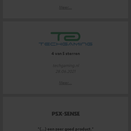
Meer...
4 van 5 sterren
techgaming.nl
28.06.2021
Meer...
"(...) een zeer goed product."