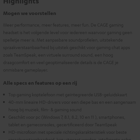
Highlights
Mogen we voorstellen
Meer performance, meer features, meer fun. De CAGE gaming
headset is het volgende level voor iedereen waarvoor gaming geen
spelletje meer is. Met aanpasbare soundprofielen, uitstekende
spraakverstaanbaarheid bij uitstek geschikt voor gaming chat apps
zoals TeamSpeak, een virtuele surround sound, een hoog
draagcomfort en veel geoptimaliseerde details is de CAGE je
onmisbare gameplayer.
Alle specs en features op een rij
Top gaming koptelefoon met geïntegreerde USB-geluidskaart
40-mm lineaire HD-drivers voor een diepe bas en een aangenaam
hoog bij muziek, film- & gaming sound
Geschikt voor pc (Windows 7, 8.1, 8.2, 10 en 11 ), smartphones,
tablet en gameconsoles, gecertificeerd door TeamSpeak
HD-microfoon met speciale richtingskarakteristiek voor beste
spraakverstaanbaarheid, kan uitgezet worden, intelligente echo