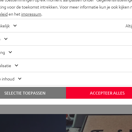
ing voor de toekomst intrekken. Voor meer informatie kun je ook kijken 
eleid
en het
impressum
.
"TEST du Teufel Cage : un
kelijk
Alti
pour gamers qui exc
gamergen.com
e
11.07.2020
ing
TOUS LES RAPPORTS DE 
lisatie
e inhoud
SELECTIE TOEPASSEN
ACCEPTEER ALLES