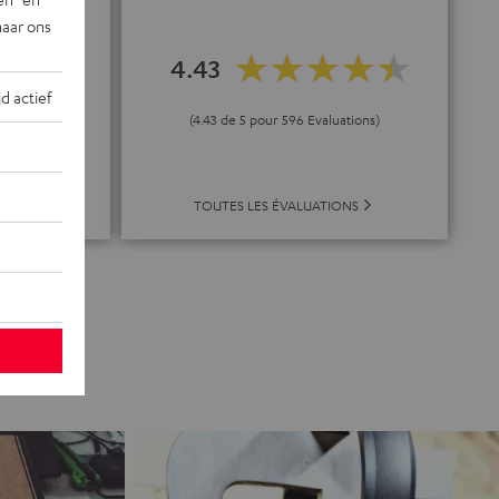
naar ons
4.43
 gros casque
jd actief
elle"
(4.43 de 5 pour 596 Evaluations)
TOUTES LES ÉVALUATIONS
TESTS