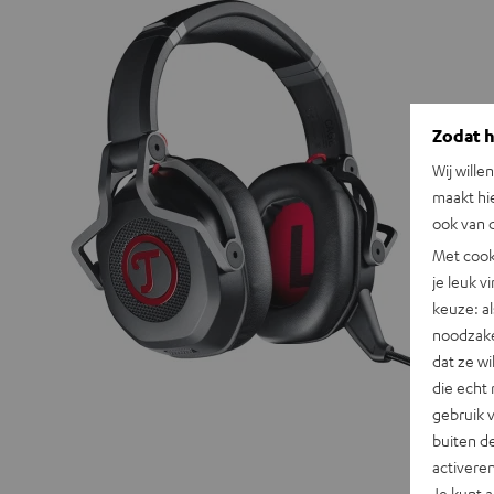
Zodat he
Wij wille
maakt hi
ook van d
Met cook
je leuk v
keuze: al
noodzake
dat ze w
die echt 
gebruik 
buiten de
activere
Je kunt 