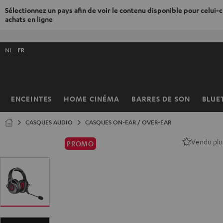
Sélectionnez un pays afin de voir le contenu disponible pour celui-ci
achats en ligne
ERS LE
ONTENU
Choisissez
NL
FR
la
langue
de
la
ENCEINTES
HOME CINÉMA
BARRES DE SON
BLUE
Page
boutique
d’accueil
CASQUES AUDIO
CASQUES ON-EAR / OVER-EAR
Vendu plu
PROMO