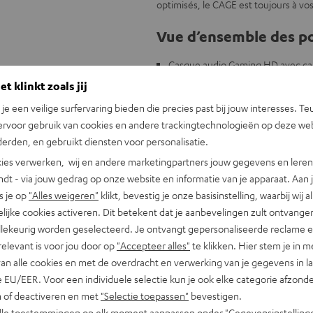
optimisés, le CAGE est toujours à v
Vue d’ensemble des po
Casque audio Gaming HD avec car
Haut-parleurs HD pour des basses 
t klinkt zoals jij
surtout de vos jeux
n je een veilige surfervaring bieden die precies past bij jouw interesses. Te
Compatible avec PC, mais aussi av
ervoor gebruik van cookies en andere trackingtechnologieën op deze web
Microphone HD avec modèle polaire
erden, en gebruikt diensten voor personalisatie.
bouton correspondant, neutralisa
ies verwerken, wij en andere marketingpartners jouw gegevens en leren 
Casque supra-auriculaire envelopp
indt - via jouw gedrag op onze website en informatie van je apparaat. Aan 
également pour les porteurs et po
s je op
"Alles weigeren"
klikt, bevestig je onze basisinstelling, waarbij wij a
Son Surround virtuel impressionna
lijke cookies activeren. Dit betekent dat je aanbevelingen zult ontvange
Réglage du volume sonore directem
illekeurig worden geselecteerd. Je ontvangt gepersonaliseerde reclame 
Software
relevant is voor jou door op
"Accepteer alles"
te klikken. Hier stem je in m
Design élégant couleur alu-bronze
van alle cookies en met de overdracht en verwerking van je gegevens in 
 EU/EER. Voor een individuele selectie kun je ook elke categorie afzonder
n of deactiveren en met
"Selectie toepassen"
bevestigen.
alle toestemmingen op elk moment aanpassen onder "Gegevensinstelling