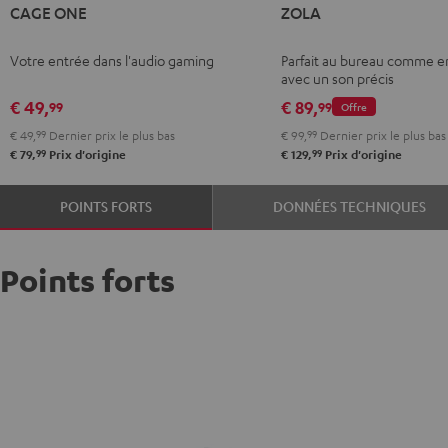
CAGE ONE
ZOLA
ONE
Dark
Light
Night
Gray
Gray
Votre entrée dans l'audio gaming
Parfait au bureau comme e
Black
avec un son précis
€ 49,
€ 89,
99
99
Offre
€ 49,
99
Dernier prix le plus bas
€ 99,
99
Dernier prix le plus bas
99
99
€ 79,
Prix d'origine
€ 129,
Prix d'origine
POINTS FORTS
DONNÉES TECHNIQUES
Points forts