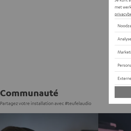
met werk
privacyb
Noodza
Analys
Market
Persona
Extern
Communauté
Partagez votre installation avec #teufelaudio