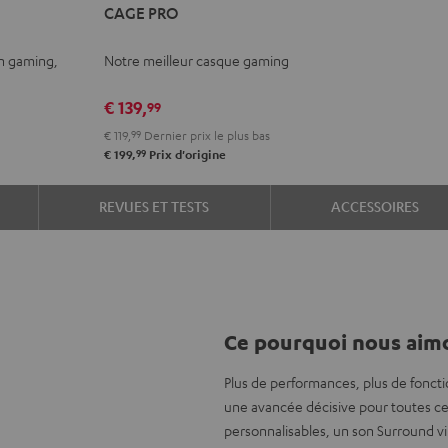
CAGE PRO
PRO
Night
n gaming,
Notre meilleur casque gaming
Black
€ 139,
99
€ 119,
99
Dernier prix le plus bas
99
€ 199,
Prix d'origine
REVUES ET TESTS
ACCESSOIRES
Ce pourquoi nous aimo
Plus de performances, plus de fonct
une avancée décisive pour toutes cel
personnalisables, un son Surround vi