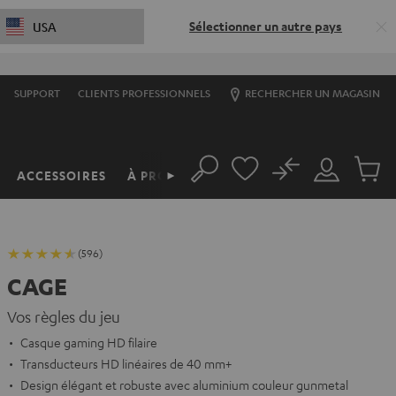
Sélectionner un autre pays
USA
SUPPORT
CLIENTS PROFESSIONNELS
RECHERCHER UN MAGASIN
No
ACCESSOIRES
À PROPOS
►
Rechercher
Mon
Produit
compte
du
panier
(596)
CAGE
Vos règles du jeu
Casque gaming HD filaire
Transducteurs HD linéaires de 40 mm+
Design élégant et robuste avec aluminium couleur gunmetal