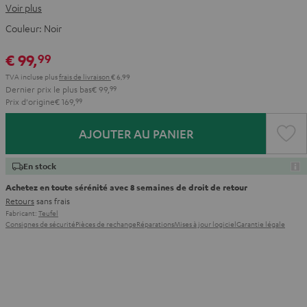
Voir plus
Couleur:
Noir
€ 99,
99
TVA incluse
plus
frais de livraison
€ 6,99
Dernier prix le plus bas
€ 99,
99
Prix d'origine
€ 169,
99
AJOUTER AU PANIER
En stock
Achetez en toute sérénité avec 8 semaines de droit de retour
Retours
sans frais
Fabricant:
Teufel
Consignes de sécurité
Pièces de rechange
Réparations
Mises à jour logiciel
Garantie légale