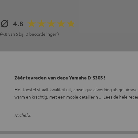
4.8
(4.8 van 5 bij 10 beoordelingen)
Zéér tevreden van deze Yamaha D-S303 !
Het toestel straalt kwaliteit uit, zowel qua afwerking als geluidsw
warm en krachtig, met een mooie detaillerin
Lees de hele rece
Michel S.