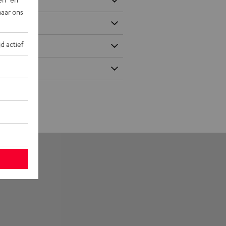
naar ons
jd actief