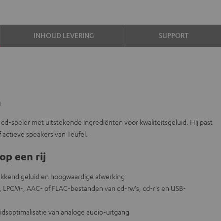
INHOUD LEVERING
SUPPORT
n
cd-speler met uitstekende ingrediënten voor kwaliteitsgeluid. Hij past
f actieve speakers van Teufel.
op een rij
wekkend geluid en hoogwaardige afwerking
, LPCM-, AAC- of FLAC-bestanden van cd-rw's, cd-r's en USB-
luidsoptimalisatie van analoge audio-uitgang