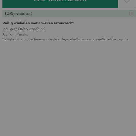
Op voorraad
Veilig winkelen met 8 weken retourrecht
incl. gratis
Retourzending
Fabrikant:
Yamaha
Veiligheidsinstructies
Reserveonderdelen
Reparaties
Software-updates
Wettelijke garantie