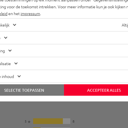
ansluitingen
ing voor de toekomst intrekken. Voor meer informatie kun je ook kijken 
eergave
eleid
en het
impressum
.
kelijk
Alti
lektronica
e
fstandsbediening
ing
lisatie
e inhoud
SELECTIE TOEPASSEN
ACCEPTEER ALLES
5
8