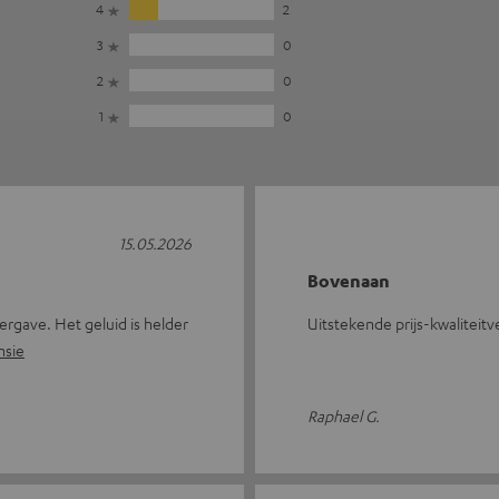
4
2
3
0
2
0
1
0
15.05.2026
Bovenaan
eergave. Het geluid is helder
Uitstekende prijs-kwaliteit
nsie
Raphael G.