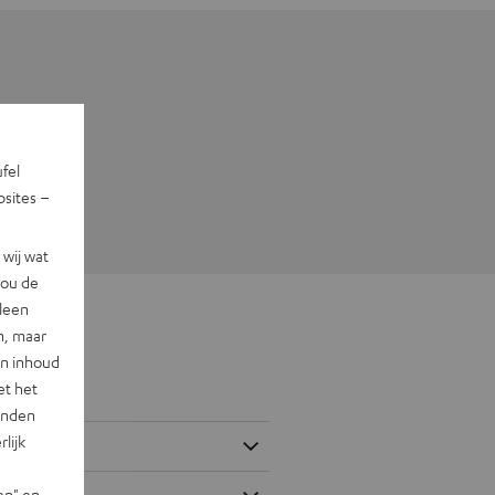
ufel
sites –
wij wat
jou de
lleen
n, maar
en inhoud
et het
landen
lijk
en" en