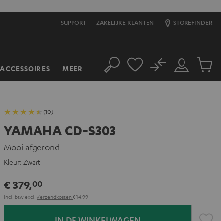
SUPPORT
ZAKELIJKE KLANTEN
STOREFINDER
No
ACCESSOIRES
MEER
Zoeken
Mijn
Produc
account
winkel
(10)
YAMAHA CD-S303
Mooi afgerond
Kleur:
Zwart
€ 379,
00
Incl. btw
excl.
Verzendkosten
€ 14,99
IN DE WINKELWAGEN