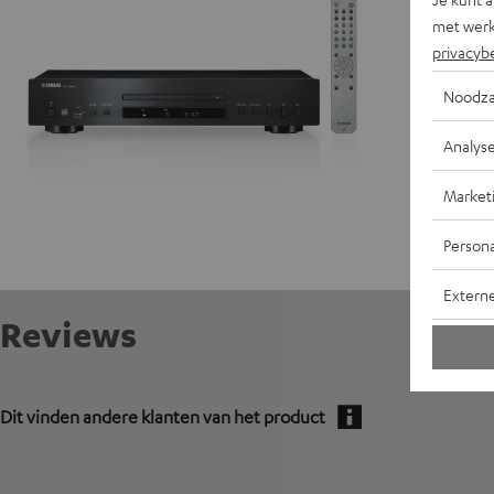
A
met werk
W
privacyb
Noodza
E
Analys
A
Market
Persona
Extern
Reviews
Dit vinden andere klanten van het product