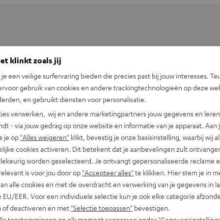
t klinkt zoals jij
n je een veilige surfervaring bieden die precies past bij jouw interesses. Te
ervoor gebruik van cookies en andere trackingtechnologieën op deze web
erden, en gebruikt diensten voor personalisatie.
ies verwerken, wij en andere marketingpartners jouw gegevens en leren 
indt - via jouw gedrag op onze website en informatie van je apparaat. Aan 
s je op
"Alles weigeren"
klikt, bevestig je onze basisinstelling, waarbij wij a
lijke cookies activeren. Dit betekent dat je aanbevelingen zult ontvange
illekeurig worden geselecteerd. Je ontvangt gepersonaliseerde reclame 
 CD-S303
relevant is voor jou door op
"Accepteer alles"
te klikken. Hier stem je in m
van alle cookies en met de overdracht en verwerking van je gegevens in 
 EU/EER. Voor een individuele selectie kun je ook elke categorie afzonder
fmetingen
n of deactiveren en met
"Selectie toepassen"
bevestigen.
alle toestemmingen op elk moment aanpassen onder "Gegevensinstelling