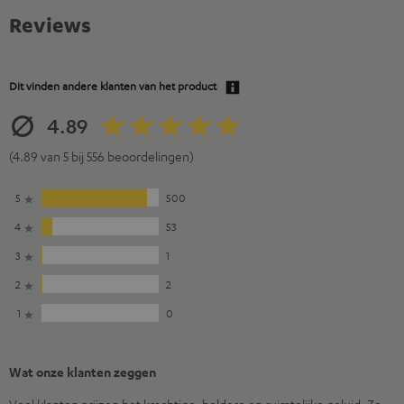
Reviews
Dit vinden andere klanten van het product
4.89
(4.89 van 5 bij 556 beoordelingen)
5
500
4
53
3
1
2
2
1
0
Wat onze klanten zeggen