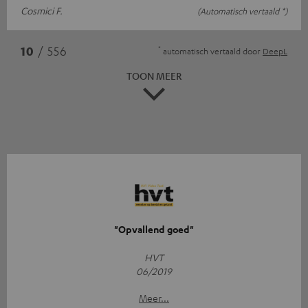
Cosmici F.
(Automatisch vertaald *)
*
10
/ 556
automatisch vertaald door
DeepL
TOON MEER
"Opvallend goed"
HVT
06/2019
Meer...