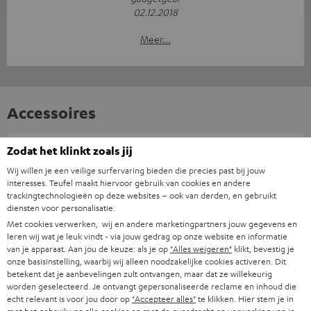
02.12.2018
Meer...
Accessoires
Zodat het klinkt zoals jij
Benodigde accessoires
Wij willen je een veilige surfervaring bieden die precies past bij jouw
interesses. Teufel maakt hiervoor gebruik van cookies en andere
Controleer of de benodigde verbindingskabels bij de
trackingtechnologieën op deze websites – ook van derden, en gebruikt
levering zijn inbegrepen
diensten voor personalisatie.
Met cookies verwerken, wij en andere marketingpartners jouw gegevens en
leren wij wat je leuk vindt - via jouw gedrag op onze website en informatie
van je apparaat. Aan jou de keuze: als je op
"Alles weigeren"
klikt, bevestig je
onze basisinstelling, waarbij wij alleen noodzakelijke cookies activeren. Dit
betekent dat je aanbevelingen zult ontvangen, maar dat ze willekeurig
worden geselecteerd. Je ontvangt gepersonaliseerde reclame en inhoud die
echt relevant is voor jou door op
"Accepteer alles"
te klikken. Hier stem je in