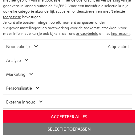
met het gebruik van alle cookies en met de overdracht en verwerking van je
gegevens in landen buiten de EU/EER. Voor een individuele selectie kun je
ook elke categorie afzonderlijk activeren of deactiveren en met
"Selectie
toepassen"
bevestigen.
Je kunt alle toestemmingen op elk moment aanpassen onder
"Gegevensinstellingen" en met werking voor de toekomst intrekken. Voor
DENON AVR-X2800H DAB
Advantage C3535S 5.1 home
meer informatie kun je ook kijken naar ons
privacybeleid
en het
impressum
.
cinema cable-set 30 m²
Hoogwaardige 5.2.2 of 7.2-AV-
5.1 kabelset home cinema
Noodzakelijk
Altijd actief
receiver met 150 watt
voor ruimten tot 30 m²
uitgangsvermogen per kanaal
€ 799,
€ 79,
99
99
Deal
Analyse
€ 999,
00
Laatste laagste prijs
00
€ 999,
AP
Marketing
Personalisatie
Externe inhoud
Passende accessoires
ACCEPTEER ALLES
Chat
SELECTIE TOEPASSEN
starten