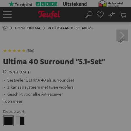
GA
NAAR
NHOUD
No
Ops
Home
Zoeken
Produ
winke
HOME CINEMA
VLOERSTAANDE-SPEAKERS
(556)
Ultima 40 Surround "5.1-Set"
Dream team
Bestseller ULTIMA 40 als surroundset
3-kanaals systeem met twee woofers
Geschikt voor elke AV-receiver
Toon meer
Kleur:
Zwart
Zwart
Wit/zwart