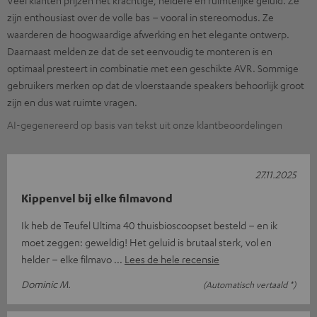
Veel klanten prijzen het krachtige, heldere en ruimtelijke geluid. Ze
zijn enthousiast over de volle bas – vooral in stereomodus. Ze
waarderen de hoogwaardige afwerking en het elegante ontwerp.
Daarnaast melden ze dat de set eenvoudig te monteren is en
optimaal presteert in combinatie met een geschikte AVR. Sommige
gebruikers merken op dat de vloerstaande speakers behoorlijk groot
zijn en dus wat ruimte vragen.
AI-gegenereerd op basis van tekst uit onze klantbeoordelingen
27.11.2025
Kippenvel bij elke filmavond
Ik heb de Teufel Ultima 40 thuisbioscoopset besteld – en ik
moet zeggen: geweldig! Het geluid is brutaal sterk, vol en
helder – elke filmavo
Lees de hele recensie
Dominic M.
(Automatisch vertaald *)