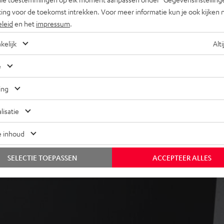
gave, magnetische covers
ing voor de toekomst intrekken. Voor meer informatie kun je ook kijken 
geluid op elke luisterplek,
eleid
en het
impressum
.
egen de muur
kelijk
Alti
e
ing
lisatie
ij 16 beoordelingen)
e inhoud
 REVIEWS
SELECTIE TOEPASSEN
ACCEPTEER ALLES