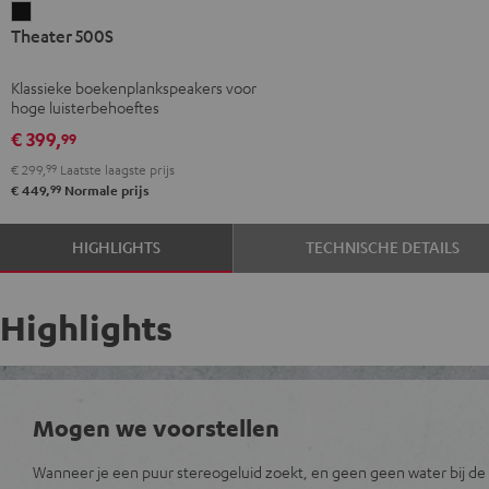
Theater
Theater 500S
500S
Zwart
Klassieke boekenplankspeakers voor
hoge luisterbehoeftes
€ 399,
99
€ 299,
99
Laatste laagste prijs
99
€ 449,
Normale prijs
HIGHLIGHTS
TECHNISCHE DETAILS
Highlights
Mogen we voorstellen
Wanneer je een puur stereogeluid zoekt, en geen geen water bij de w