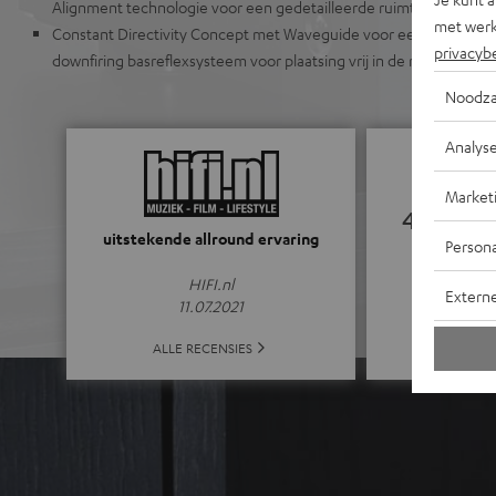
Alignment technologie voor een gedetailleerde ruimtelijke weer
met werk
Constant Directivity Concept met Waveguide voor een gelijkmatig 
privacyb
downfiring basreflexsysteem voor plaatsing vrij in de ruimte of t
Noodza
Analys
Market
4.81
uitstekende allround ervaring
Persona
(4.81 van 5 b
HIFI.nl
Extern
11.07.2021
ALLE
ALLE RECENSIES