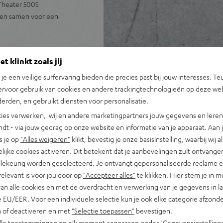
 Theater 500S
gen samen voor een
t klinkt zoals jij
netwerkreceiver DRA-800H
n je een veilige surfervaring bieden die precies past bij jouw interesses. Te
ervoor gebruik van cookies en andere trackingtechnologieën op deze web
-800H, luidsprekerkabel (15
erden, en gebruikt diensten voor personalisatie.
ies verwerken, wij en andere marketingpartners jouw gegevens en leren 
ngang en verdere analoge en
indt - via jouw gedrag op onze website en informatie van je apparaat. Aan 
rsteuning voor 4K, 3D,
s je op
"Alles weigeren"
klikt, bevestig je onze basisinstelling, waarbij wij a
lijke cookies activeren. Dit betekent dat je aanbevelingen zult ontvange
Assistant, Apple Siri,
illekeurig worden geselecteerd. Je ontvangt gepersonaliseerde reclame 
otify Connect, Soundcloud,
relevant is voor jou door op
"Accepteer alles"
te klikken. Hier stem je in m
van alle cookies en met de overdracht en verwerking van je gegevens in 
eiver en meer, subwoofer
 EU/EER. Voor een individuele selectie kun je ook elke categorie afzonder
n of deactiveren en met
"Selectie toepassen"
bevestigen.
en extreem lage bas, Time
alle toestemmingen op elk moment aanpassen onder "Gegevensinstelling