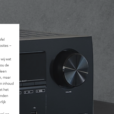
ufel
sites –
wij wat
jou de
lleen
n, maar
en inhoud
et het
landen
lijk
en" en