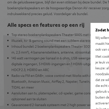
om de geluidsweergave, blijf dan even stilstaan bij deze bundel. De
boekenplankspeakers en de hoogwaardige Denon AV-receiver zor
indrukwekkend precies geluid. Voordeliger als bundel.
Alle specs en features op een rij
Zodat he
Top stereo boekenplankspeakers Theater 500S met stereo AV-
Wij wille
Muziek, tv- & gaming sound met een subliem stereogeluid
maakt hi
Inhoud bundel: 2 boekenplankspeakers Theater 500S, Denon DRA
ook van d
m, 2,5 mm²), 4 bananenstekkers, antenne, stroomkabel
Met cook
145 watt vermogen per kanaal in 6 ohm, USB-weergave, phono-i
je leuk v
digitale ingangen, 5 HDMI-ingangen en 1 HDMI-uitgang met onde
keuze: al
HDCP 2.3, HDR10 en ARC
noodzake
Radio via FM en DAB+, voice control met Works with Alexa, Google 
dat ze w
Bluetooth, Amazon Music, AirPlay 2, Napster, TuneIn, Deezer, Sp
die echt 
TIDAL en meer
gebruik 
Aansluiten aan tv, platenspeler, cd-speler, game console, tv-rec
buiten de
optioneel aan te sluiten
activere
Geavanceerd 2-kanaals systeem met 2 high power woofers voor e
Je kunt 