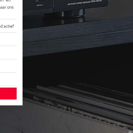
naar ons
jd actief