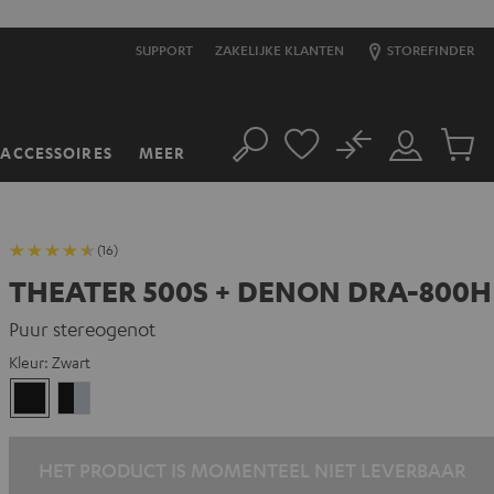
SUPPORT
ZAKELIJKE KLANTEN
STOREFINDER
No
ACCESSOIRES
MEER
Zoeken
Mijn
Produc
account
winkel
(16)
THEATER 500S + DENON DRA-800H
Puur stereogenot
Kleur:
Zwart
Zwart
Zwart/silver
HET PRODUCT IS MOMENTEEL NIET LEVERBAAR