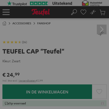
GA
NAAR
NHOUD
No
Ops
Home
Zoeken
Produ
winke
ACCESSOIRES
FANSHOP
(26)
TEUFEL CAP "Teufel"
Kleur:
Zwart
€ 24,
99
Incl. btw
excl.
Verzendkosten
€ 2,99
IN DE WINKELWAGEN
Op voorraad