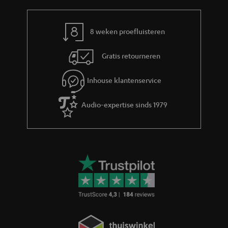
e
r
m
8 weken proefluisteren
a
Gratis retourneren
t
i
Inhouse klantenservice
e
Audio-expertise sinds 1979