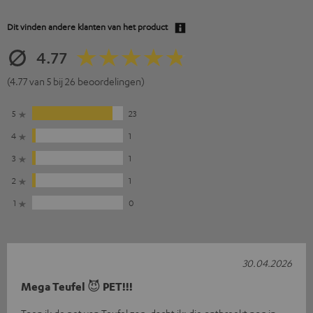
Dit vinden andere klanten van het product
4.77
(4.77 van 5 bij 26 beoordelingen)
5
23
4
1
3
1
2
1
1
0
30.04.2026
Mega Teufel 😈 PET!!!