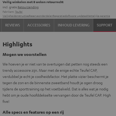
Veilig winkelen met 8 weken retourrecht
incl. gratis
Retourzending
Fabrikant:
Teufel
Veiligheidsinstructies
Reserveonderdelen
Reparaties
Software-updates
Wettelijke garantie
REVIEWS
ACCESSOIRES
INHOUD LEVERING
SUPPORT
Highlights
Mogen we voorstellen
We hoeven je er niet van te overtuigen dat petten nog steeds een
trendy accessoire zijn. Maar met de enige echte Teufel CAP,
verdubbel je echt je coolheidsfactor. Het platte vizier beschermt je
tegen de zon en de binnenste zweetband houdt je ogen droog
tijdens de sporttraining op het voetbalveld. Dat is alles wat je nodig
hebt om je oude hoofddekselte vervangen door de Teufel CAP. High
five!
Alle specs en features op een rij