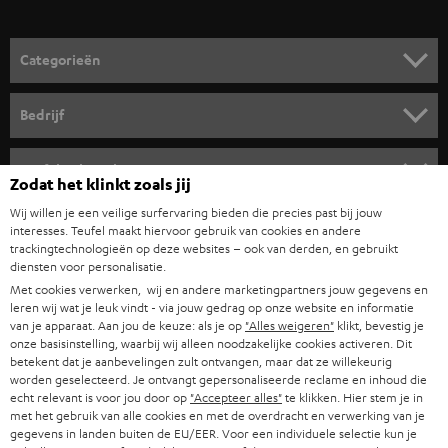
o
o
Categorieën
r
HOME CINEMA SPEAKERS
n
Bedrijf
i
COMPLETE SYSTEMEN
SUPPORT
e
Teufel online shops
Zodat het klinkt zoals jij
SOUNDBARS
u
CARRIÈRE
Wij willen je een veilige surfervaring bieden die precies past bij jouw
DUITSLAND
w
interesses. Teufel maakt hiervoor gebruik van cookies en andere
HIFI-SPEAKERS
PERS & MARKETING
trackingtechnologieën op deze websites – ook van derden, en gebruikt
s
diensten voor personalisatie.
OOSTENRIJK
SMART HOME
b
Met cookies verwerken, wij en andere marketingpartners jouw gegevens en
B2B
leren wij wat je leuk vindt - via jouw gedrag op onze website en informatie
r
ZWITSERLAND
BLUETOOTH
van je apparaat. Aan jou de keuze: als je op
"Alles weigeren"
klikt, bevestig je
PARTNERPROGRAMMA
onze basisinstelling, waarbij wij alleen noodzakelijke cookies activeren. Dit
i
betekent dat je aanbevelingen zult ontvangen, maar dat ze willekeurig
KOPTELEFOONS
e
worden geselecteerd. Je ontvangt gepersonaliseerde reclame en inhoud die
NEDERLAND
BLOG
echt relevant is voor jou door op
"Accepteer alles"
te klikken. Hier stem je in
f
BLUETOOTH KOPTELEFOONS
met het gebruik van alle cookies en met de overdracht en verwerking van je
NEWSLETTER
gegevens in landen buiten de EU/EER. Voor een individuele selectie kun je
BELGIË