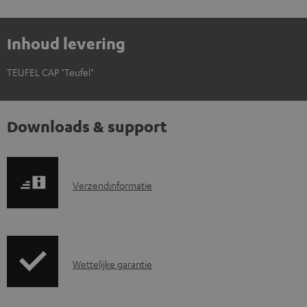
Inhoud levering
TEUFEL CAP "Teufel"
Downloads & support
V
Verzendinformatie
e
r
z
G
Wettelijke garantie
e
a
n
r