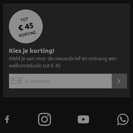
TOT
€ 45
KORTING
A
Kies je korting!
Meld je aan voor de nieuwsbrief en ontvang een
a
welkomstkado tot € 45
n
m
AANM
EMAIL
e
WIDGET
l
d
e
n
v