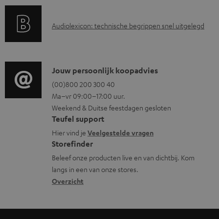
d
a
i
A
Audiolexicon: technische begrippen snel uitgelegd
n
n
u
t
f
d
i
o
i
C
Jouw persoonlijk koopadvies
e
r
o
o
(00)800 200 300 40
i
m
Ma–vr 09:00–17:00 uur.
g
n
n
a
Weekend & Duitse feestdagen gesloten
l
t
f
t
Teufel support
o
a
o
i
Hier vind je
Veelgestelde vragen
s
c
Storefinder
r
e
s
t
Beleef onze producten live en van dichtbij. Kom
m
langs in een van onze stores.
a
i
a
Overzicht
r
n
t
y
f
i
o