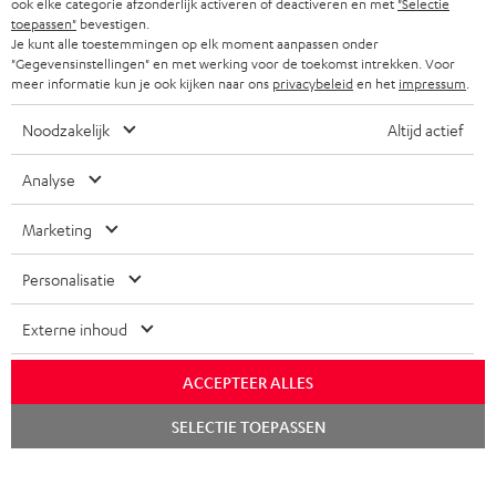
ook elke categorie afzonderlijk activeren of deactiveren en met
"Selectie
COMPLETE SETS
STORES
toepassen"
bevestigen.
Je kunt alle toestemmingen op elk moment aanpassen onder
FRANKRIJK
SPEAKERS
"Gegevensinstellingen" en met werking voor de toekomst intrekken. Voor
TEUFEL VOORDELEN
meer informatie kun je ook kijken naar ons
privacybeleid
en het
impressum
.
POLEN
ULTIMA
TEUFEL STORY
Noodzakelijk
Altijd actief
IN-EAR
SPANJE
MANAGEMENT
Analyse
'Kennelijke' (typ)fouten voorbehouden. De op de foto's afgebeelde
FANSHOP
DUURZAAMHEID
accessoires zijn niet bij de levering inbegrepen. Eventuele
ITALIË
Marketing
verwijderingskosten voor batterijen zijn bij de prijs inbegrepen.
NIEUWKOMERS
NORMEN EN WAARDES
Personalisatie
USA
©2026 Lautsprecher Teufel GmbH - All rights reserved.
KADOBON
Externe inhoud
Disclaimer
Algemene voorwaarden
Privacybeleid
ANDERE LANDEN
TOEGANKELIJK
Instellingen privacybeleid
EU Data Act
hier de overeenkomst herroepen
ACCEPTEER ALLES
Chat
SELECTIE TOEPASSEN
starten