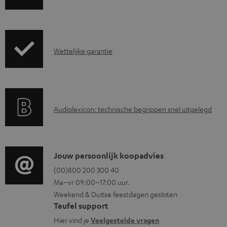
e
r
z
G
Wettelijke garantie
e
a
n
r
d
a
i
A
Audiolexicon: technische begrippen snel uitgelegd
n
n
u
t
f
d
i
o
i
C
Jouw persoonlijk koopadvies
e
r
o
o
(00)800 200 300 40
i
m
Ma–vr 09:00–17:00 uur.
g
n
n
a
Weekend & Duitse feestdagen gesloten
l
t
f
t
Teufel support
o
a
o
i
Hier vind je
Veelgestelde vragen