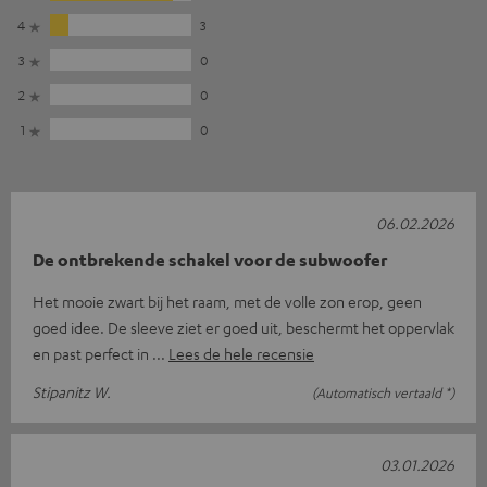
4
3
3
0
2
0
1
0
06.02.2026
De ontbrekende schakel voor de subwoofer
Het mooie zwart bij het raam, met de volle zon erop, geen
goed idee. De sleeve ziet er goed uit, beschermt het oppervlak
en past perfect in
Lees de hele recensie
Stipanitz W.
(Automatisch vertaald *)
03.01.2026