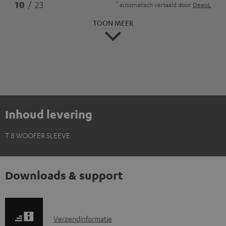
*
10
/ 23
automatisch vertaald door
DeepL
TOON MEER
Inhoud levering
T 8 WOOFER SLEEVE
Downloads & support
V
Verzendinformatie