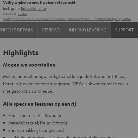
Veilig winkelen met 8 weken retourrecht
incl. gratis
Retourzending
Fabrikant:
Teufel
Veiligheidsinstructies
Reserveonderdelen
Reparaties
Software-updates
Wettelijke garantie
NISCHE DETAILS
REVIEWS
INHOUD LEVERING
SUPPORT
Highlights
Mogen we voorstellen
Met de hoes uit hoogwaardig textiel kun je de Subwoofer T 8 nog
beter in je woonconcept integreren. NB De subwoofer met hoes is
niet geschikt als zitmeubel.
Alle specs en features op een rij
Hoes voor de T 8 subwoofer
Material: textiel; kleur: lichtgrijs
Snel en makkelijk aangekleed
Nadat de hoes erop zit, kun je de poten met de originele