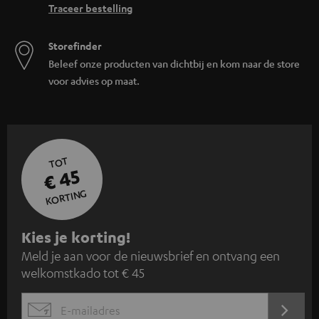
Traceer bestelling
Storefinder
Beleef onze producten van dichtbij en kom naar de store
voor advies op maat.
TOT
€ 45
KORTING
A
Kies je korting!
Meld je aan voor de nieuwsbrief en ontvang een
a
welkomstkado tot € 45
n
m
AANM
EMAIL