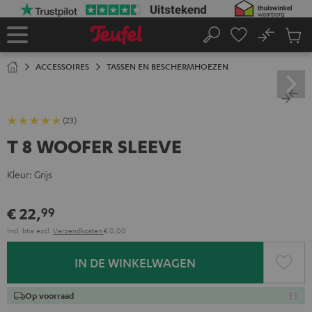
GA
NAAR
NHOUD
No
Ops
Home
Zoeken
Produ
winke
ACCESSOIRES
TASSEN EN BESCHERMHOEZEN
(23)
T 8 WOOFER SLEEVE
Kleur:
Grijs
€ 22,
99
Incl. btw
excl.
Verzendkosten
€ 0,00
IN DE WINKELWAGEN
Op voorraad