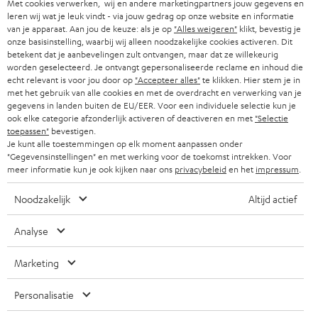
b
Met cookies verwerken, wij en andere marketingpartners jouw gegevens en
B2B
leren wij wat je leuk vindt - via jouw gedrag op onze website en informatie
r
ZWITSERLAND
BLUETOOTH
van je apparaat. Aan jou de keuze: als je op
"Alles weigeren"
klikt, bevestig je
PARTNERPROGRAMMA
onze basisinstelling, waarbij wij alleen noodzakelijke cookies activeren. Dit
i
betekent dat je aanbevelingen zult ontvangen, maar dat ze willekeurig
KOPTELEFOONS
e
worden geselecteerd. Je ontvangt gepersonaliseerde reclame en inhoud die
NEDERLAND
BLOG
echt relevant is voor jou door op
"Accepteer alles"
te klikken. Hier stem je in
f
BLUETOOTH KOPTELEFOONS
met het gebruik van alle cookies en met de overdracht en verwerking van je
NEWSLETTER
gegevens in landen buiten de EU/EER. Voor een individuele selectie kun je
BELGIË
ook elke categorie afzonderlijk activeren of deactiveren en met
"Selectie
COMPLETE SETS
STORES
toepassen"
bevestigen.
Je kunt alle toestemmingen op elk moment aanpassen onder
FRANKRIJK
SPEAKERS
"Gegevensinstellingen" en met werking voor de toekomst intrekken. Voor
TEUFEL VOORDELEN
meer informatie kun je ook kijken naar ons
privacybeleid
en het
impressum
.
POLEN
ULTIMA
TEUFEL STORY
Noodzakelijk
Altijd actief
IN-EAR
SPANJE
MANAGEMENT
Analyse
'Kennelijke' (typ)fouten voorbehouden. De op de foto's afgebeelde
FANSHOP
DUURZAAMHEID
accessoires zijn niet bij de levering inbegrepen. Eventuele
ITALIË
Marketing
verwijderingskosten voor batterijen zijn bij de prijs inbegrepen.
NIEUWKOMERS
NORMEN EN WAARDES
Personalisatie
USA
©2026 Lautsprecher Teufel GmbH - All rights reserved.
KADOBON