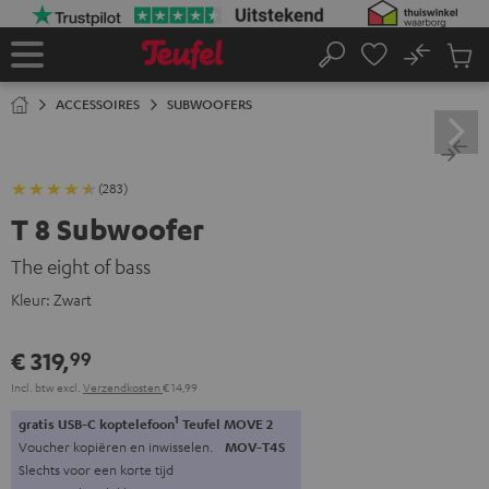
GA
NAAR
NHOUD
No
Ops
Home
Zoeken
Produ
winke
ACCESSOIRES
SUBWOOFERS
(283)
T 8 Subwoofer
The eight of bass
Kleur:
Zwart
€ 319,
99
Incl. btw
excl.
Verzendkosten
€ 14,99
1
gratis USB-C koptelefoon
Teufel MOVE 2
Voucher kopiëren en inwisselen.
MOV-T4S
Slechts voor een korte tijd