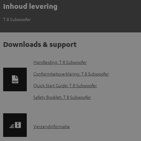
Inhoud levering
T 8 Subwoofer
Downloads & support
D
Handleiding: T 8 Subwoofer
o
Conformiteitsverklaring: T 8 Subwoofer
w
Quick Start Guide: T 8 Subwoofer
n
Safety Booklet: T 8 Subwoofer
l
o
a
V
Verzendinformatie
d
e
d