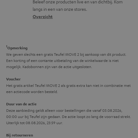
s
t
Beleef onze producten live en van dichtbij. Kom
m
langs in een van onze stores.
a
i
a
Overzicht
r
n
t
y
f
i
o
e
1
r
Opmerking
We geven slechts een gratis Teufel MOVE 2 bij aankoop van dit product.
m
Een korting of een contante uitbetaling van de winkelwaarde is niet
a
mogelijk. Kadobonnen zijn van de actie uitgesloten.
t
Voucher
i
Het gratis artikel Teufel MOVE 2 als gratis extra kan niet in combinatie met
een actiecode worden besteld.
e
Duur van de actie
Deze aanbieding geldt alleen voor bestellingen die vanaf 03.08.2026,
00:00 uur bij Teufel zijn gedaan. De actie loopt zo lang de voorraad strekt.
Uiterlijk tot 08.08.2026, 23:59 uur.
Bij retourneren