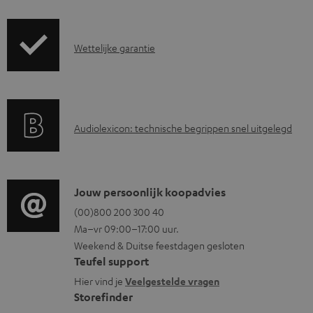
r
o
z
c
G
Wettelijke garantie
e
u
a
n
m
r
d
e
a
i
n
A
Audiolexicon: technische begrippen snel uitgelegd
n
n
t
u
t
f
e
d
i
o
n
i
C
Jouw persoonlijk koopadvies
e
r
o
o
(00)800 200 300 40
i
m
Ma–vr 09:00–17:00 uur.
g
n
n
a
Weekend & Duitse feestdagen gesloten
l
t
f
t
Teufel support
o
a
o
i
Hier vind je
Veelgestelde vragen
s
c
Storefinder
r
e