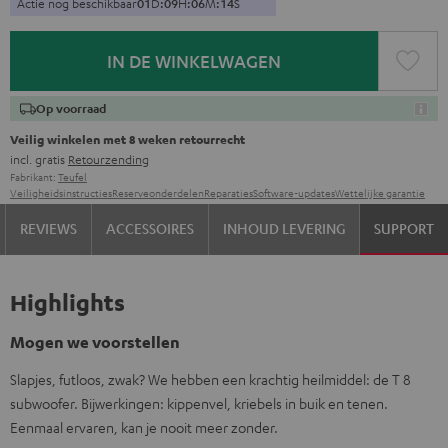
Actie nog beschikbaar
0
1
D
:
0
9
H
:
0
6
M
:
1
3
S
IN DE WINKELWAGEN
Op voorraad
Veilig winkelen met 8 weken retourrecht
incl. gratis
Retourzending
Fabrikant:
Teufel
Veiligheidsinstructies
Reserveonderdelen
Reparaties
Software-updates
Wettelijke garantie
REVIEWS
ACCESSOIRES
INHOUD LEVERING
SUPPORT
Highlights
Mogen we voorstellen
Slapjes, futloos, zwak? We hebben een krachtig heilmiddel: de T 8
subwoofer. Bijwerkingen: kippenvel, kriebels in buik en tenen.
Eenmaal ervaren, kan je nooit meer zonder.