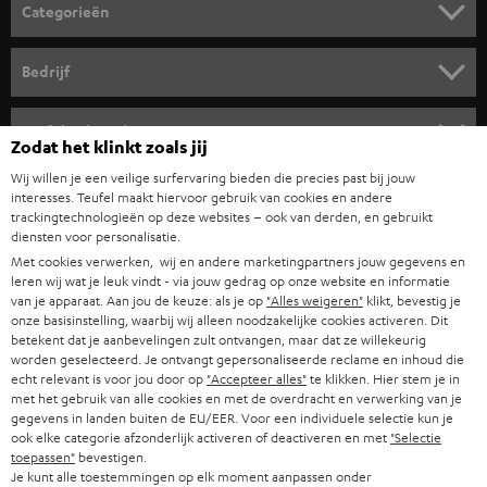
o
Categorieën
r
HOME CINEMA SPEAKERS
n
Bedrijf
i
COMPLETE SYSTEMEN
SUPPORT
e
Teufel online shops
Zodat het klinkt zoals jij
SOUNDBARS
u
CARRIÈRE
Wij willen je een veilige surfervaring bieden die precies past bij jouw
DUITSLAND
w
interesses. Teufel maakt hiervoor gebruik van cookies en andere
HIFI-SPEAKERS
PERS & MARKETING
trackingtechnologieën op deze websites – ook van derden, en gebruikt
s
diensten voor personalisatie.
OOSTENRIJK
SMART HOME
b
Met cookies verwerken, wij en andere marketingpartners jouw gegevens en
B2B
leren wij wat je leuk vindt - via jouw gedrag op onze website en informatie
r
ZWITSERLAND
BLUETOOTH
van je apparaat. Aan jou de keuze: als je op
"Alles weigeren"
klikt, bevestig je
PARTNERPROGRAMMA
onze basisinstelling, waarbij wij alleen noodzakelijke cookies activeren. Dit
i
betekent dat je aanbevelingen zult ontvangen, maar dat ze willekeurig
KOPTELEFOONS
e
worden geselecteerd. Je ontvangt gepersonaliseerde reclame en inhoud die
NEDERLAND
BLOG
echt relevant is voor jou door op
"Accepteer alles"
te klikken. Hier stem je in
f
BLUETOOTH KOPTELEFOONS
met het gebruik van alle cookies en met de overdracht en verwerking van je
NEWSLETTER
gegevens in landen buiten de EU/EER. Voor een individuele selectie kun je
BELGIË
ook elke categorie afzonderlijk activeren of deactiveren en met
"Selectie
COMPLETE SETS
STORES
toepassen"
bevestigen.
Je kunt alle toestemmingen op elk moment aanpassen onder
FRANKRIJK