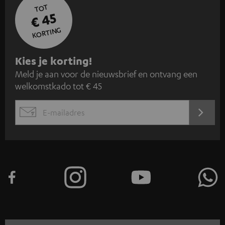
TOT
€ 45
KORTING
A
Kies je korting!
Meld je aan voor de nieuwsbrief en ontvang een
a
welkomstkado tot € 45
n
m
AANM
EMAIL
e
WIDGET
l
d
e
n
v
o