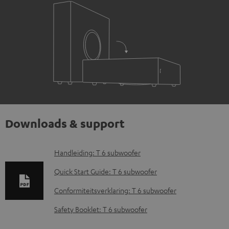
Downloads & support
D
Handleiding: T 6 subwoofer
o
Quick Start Guide: T 6 subwoofer
w
Conformiteitsverklaring: T 6 subwoofer
n
Safety Booklet: T 6 subwoofer
l