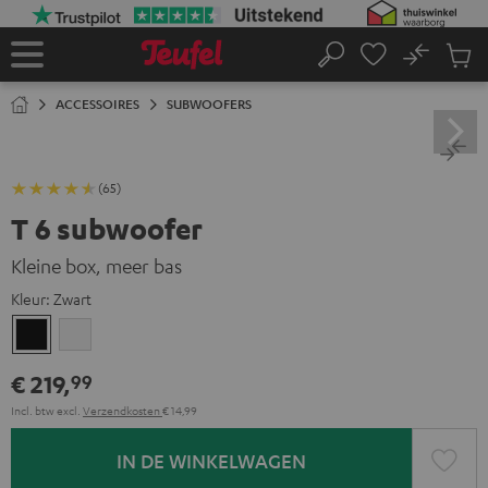
GA
NAAR
NHOUD
No
Ops
Home
Zoeken
Produ
winke
ACCESSOIRES
SUBWOOFERS
(65)
T 6 subwoofer
Kleine box, meer bas
Kleur:
Zwart
Zwart
Wit
€ 219,
99
Incl. btw
excl.
Verzendkosten
€ 14,99
IN DE WINKELWAGEN