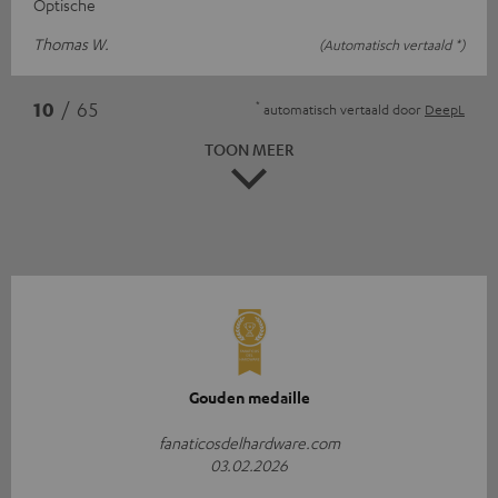
Optische
Thomas W.
(Automatisch vertaald *)
*
10
/ 65
automatisch vertaald door
DeepL
TOON MEER
Gouden medaille
fanaticosdelhardware.com
03.02.2026