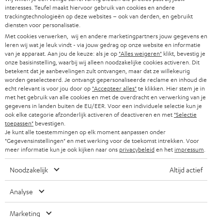
w
interesses. Teufel maakt hiervoor gebruik van cookies en andere
HIFI-SPEAKERS
PERS & MARKETING
trackingtechnologieën op deze websites – ook van derden, en gebruikt
s
diensten voor personalisatie.
OOSTENRIJK
SMART HOME
b
Met cookies verwerken, wij en andere marketingpartners jouw gegevens en
B2B
leren wij wat je leuk vindt - via jouw gedrag op onze website en informatie
r
ZWITSERLAND
BLUETOOTH
van je apparaat. Aan jou de keuze: als je op
"Alles weigeren"
klikt, bevestig je
PARTNERPROGRAMMA
onze basisinstelling, waarbij wij alleen noodzakelijke cookies activeren. Dit
i
betekent dat je aanbevelingen zult ontvangen, maar dat ze willekeurig
KOPTELEFOONS
e
worden geselecteerd. Je ontvangt gepersonaliseerde reclame en inhoud die
NEDERLAND
BLOG
echt relevant is voor jou door op
"Accepteer alles"
te klikken. Hier stem je in
f
BLUETOOTH KOPTELEFOONS
met het gebruik van alle cookies en met de overdracht en verwerking van je
NEWSLETTER
gegevens in landen buiten de EU/EER. Voor een individuele selectie kun je
BELGIË
ook elke categorie afzonderlijk activeren of deactiveren en met
"Selectie
COMPLETE SETS
STORES
toepassen"
bevestigen.
Je kunt alle toestemmingen op elk moment aanpassen onder
FRANKRIJK
SPEAKERS
"Gegevensinstellingen" en met werking voor de toekomst intrekken. Voor
TEUFEL VOORDELEN
meer informatie kun je ook kijken naar ons
privacybeleid
en het
impressum
.
POLEN
ULTIMA
TEUFEL STORY
Noodzakelijk
Altijd actief
IN-EAR
SPANJE
MANAGEMENT
Analyse
'Kennelijke' (typ)fouten voorbehouden. De op de foto's afgebeelde
FANSHOP
DUURZAAMHEID
accessoires zijn niet bij de levering inbegrepen. Eventuele
ITALIË
Marketing