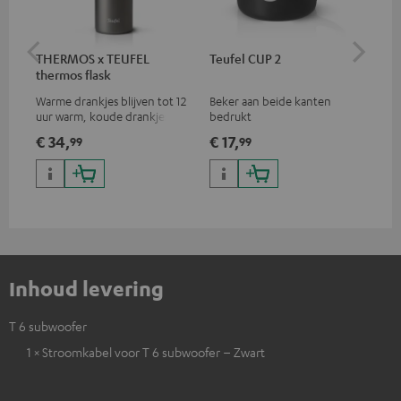
THERMOS x TEUFEL
Teufel CUP 2
TE
thermos flask
Warme drankjes blijven tot 12
Beker aan beide kanten
Sna
uur warm, koude drankjes zijn
bedrukt
tot 24 uur lang gekoeld
€ 34,
€ 17,
€ 
99
99
Inhoud levering
T 6 subwoofer
1 × Stroomkabel voor T 6 subwoofer – Zwart