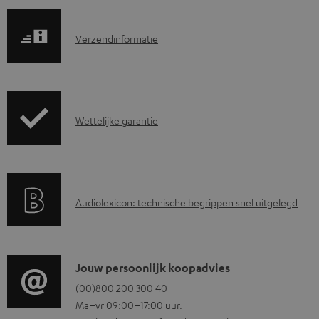
o
a
V
Verzendinformatie
d
e
d
r
o
z
c
G
Wettelijke garantie
e
u
a
n
m
r
d
e
a
i
n
A
Audiolexicon: technische begrippen snel uitgelegd
n
n
t
u
t
f
e
d
i
o
n
i
C
Jouw persoonlijk koopadvies
e
r
o
o
(00)800 200 300 40
i
m
Ma–vr 09:00–17:00 uur.
g
n
n
a