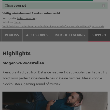
Op voorraad
Veilig winkelen met 8 weken retourrecht
incl. gratis
Retourzending
Fabrikant:
Teufel
Veiligheidsinstructies
Reserveonderdelen
Reparaties
Software-updates
Wettelijke garantie
REVIEWS
ACCESSOIRES
INHOUD LEVERING
SUPPORT
Highlights
Mogen we voorstellen
Klein, praktisch, stijlvol. Dat is de nieuwe T 6 subwoofer van Teufel. Hij
zorgt voor perfect afgestemde bas in kleine ruimtes. Ideaal voor je
blockbusters, gaming sound of muziek.