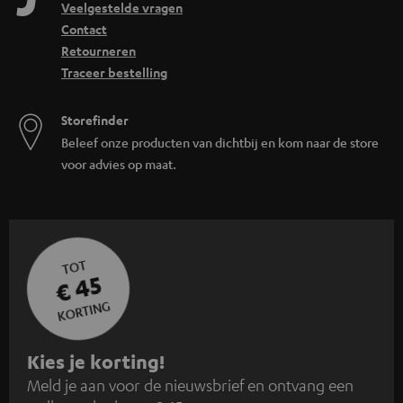
Veelgestelde vragen
Contact
Retourneren
Traceer bestelling
Storefinder
Beleef onze producten van dichtbij en kom naar de store
voor advies op maat.
TOT
€ 45
KORTING
A
Kies je korting!
Meld je aan voor de nieuwsbrief en ontvang een
a