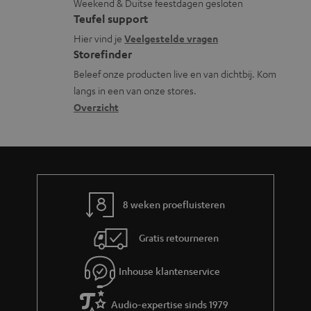
Weekend & Duitse feestdagen gesloten
l
t
f
t
Teufel support
o
a
o
i
Hier vind je
Veelgestelde vragen
s
c
Storefinder
r
e
s
t
Beleef onze producten live en van dichtbij. Kom
m
langs in een van onze stores.
a
i
a
Overzicht
r
n
t
y
f
i
o
e
r
m
8 weken proefluisteren
a
Gratis retourneren
t
i
Inhouse klantenservice
e
Audio-expertise sinds 1979