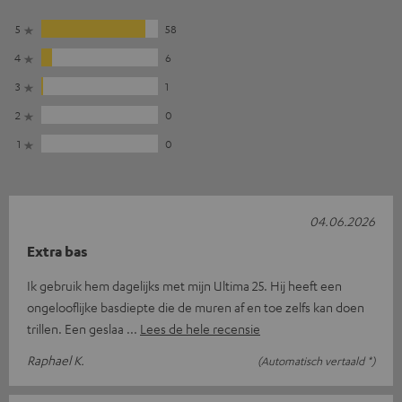
5
58
4
6
3
1
2
0
1
0
04.06.2026
Extra bas
Ik gebruik hem dagelijks met mijn Ultima 25. Hij heeft een
ongelooflijke basdiepte die de muren af en toe zelfs kan doen
trillen. Een geslaa
Lees de hele recensie
Raphael K.
(Automatisch vertaald *)