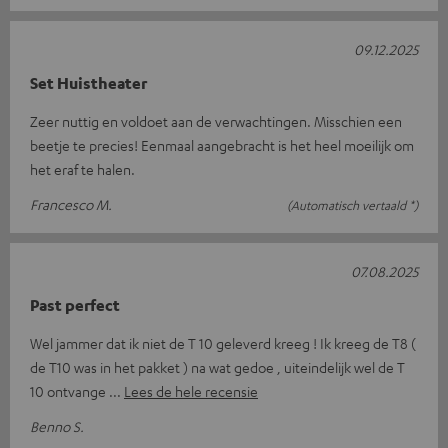
09.12.2025
Set Huistheater
Zeer nuttig en voldoet aan de verwachtingen. Misschien een
beetje te precies! Eenmaal aangebracht is het heel moeilijk om
het eraf te halen.
Francesco M.
(Automatisch vertaald *)
07.08.2025
Past perfect
Wel jammer dat ik niet de T 10 geleverd kreeg ! Ik kreeg de T8 (
de T10 was in het pakket ) na wat gedoe , uiteindelijk wel de T
10 ontvange
Lees de hele recensie
Benno S.