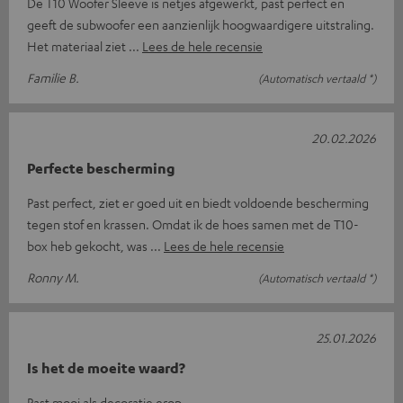
De T10 Woofer Sleeve is netjes afgewerkt, past perfect en
geeft de subwoofer een aanzienlijk hoogwaardigere uitstraling.
Het materiaal ziet
Lees de hele recensie
Familie B.
(Automatisch vertaald *)
20.02.2026
Perfecte bescherming
Past perfect, ziet er goed uit en biedt voldoende bescherming
tegen stof en krassen. Omdat ik de hoes samen met de T10-
box heb gekocht, was
Lees de hele recensie
Ronny M.
(Automatisch vertaald *)
25.01.2026
Is het de moeite waard?
Past mooi als decoratie erop