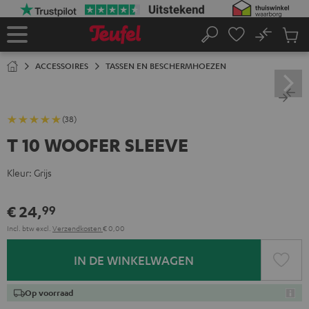
GA
NAAR
NHOUD
No
Ops
Home
Zoeken
Produ
winke
ACCESSOIRES
TASSEN EN BESCHERMHOEZEN
(38)
T 10 WOOFER SLEEVE
Kleur:
Grijs
€ 24,
99
Incl. btw
excl.
Verzendkosten
€ 0,00
IN DE WINKELWAGEN
Op voorraad