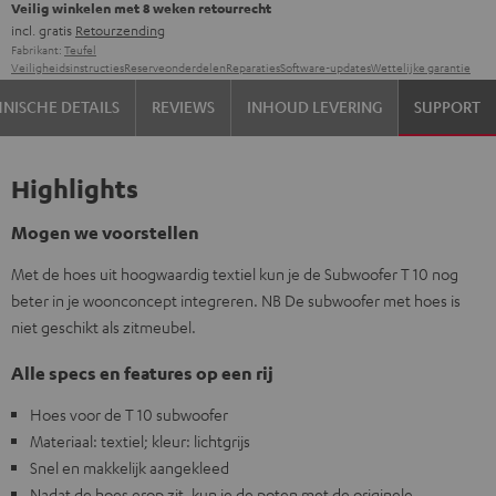
Veilig winkelen met 8 weken retourrecht
incl. gratis
Retourzending
Fabrikant:
Teufel
Veiligheidsinstructies
Reserveonderdelen
Reparaties
Software-updates
Wettelijke garantie
NISCHE DETAILS
REVIEWS
INHOUD LEVERING
SUPPORT
Highlights
Mogen we voorstellen
Met de hoes uit hoogwaardig textiel kun je de Subwoofer T 10 nog
beter in je woonconcept integreren. NB De subwoofer met hoes is
niet geschikt als zitmeubel.
Alle specs en features op een rij
Hoes voor de T 10 subwoofer
Materiaal: textiel; kleur: lichtgrijs
Snel en makkelijk aangekleed
Nadat de hoes erop zit, kun je de poten met de originele