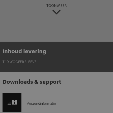
TOON MEER
Inhoud levering
T 10 WOOFER SLEEVE
Downloads & support
V
Verzendinformatie
e