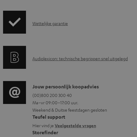
r
z
G
Wettelijke garantie
e
a
n
r
d
a
i
A
Audiolexicon: technische begrippen snel uitgelegd
n
n
u
t
f
d
i
o
i
C
Jouw persoonlijk koopadvies
e
r
o
o
(00)800 200 300 40
i
m
Ma–vr 09:00–17:00 uur.
g
n
n
a
Weekend & Duitse feestdagen gesloten
l
t
f
t
Teufel support
o
a
o
i
Hier vind je
Veelgestelde vragen
s
c
Storefinder
r
e