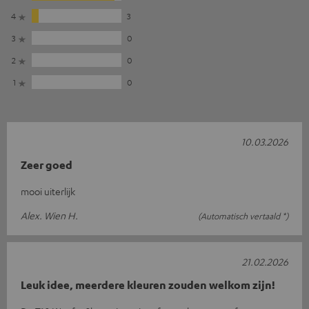
4
3
3
0
2
0
1
0
10.03.2026
Zeer goed
mooi uiterlijk
Alex. Wien H.
(Automatisch vertaald *)
21.02.2026
Leuk idee, meerdere kleuren zouden welkom zijn!