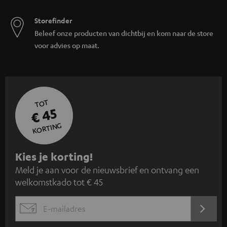
Storefinder
Beleef onze producten van dichtbij en kom naar de store
voor advies op maat.
TOT
€ 45
KORTING
A
Kies je korting!
Meld je aan voor de nieuwsbrief en ontvang een
a
welkomstkado tot € 45
n
m
AANM
EMAIL
e
WIDGET