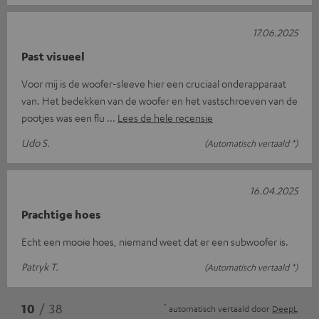
17.06.2025
Past visueel
Voor mij is de woofer-sleeve hier een cruciaal onderapparaat
van. Het bedekken van de woofer en het vastschroeven van de
pootjes was een flu
Lees de hele recensie
Udo S.
(Automatisch vertaald *)
16.04.2025
Prachtige hoes
Echt een mooie hoes, niemand weet dat er een subwoofer is.
Patryk T.
(Automatisch vertaald *)
*
10
/ 38
automatisch vertaald door
DeepL