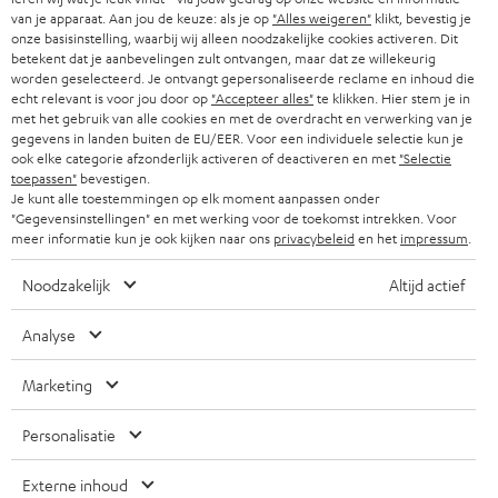
r
ZWITSERLAND
BLUETOOTH
van je apparaat. Aan jou de keuze: als je op
"Alles weigeren"
klikt, bevestig je
PARTNERPROGRAMMA
onze basisinstelling, waarbij wij alleen noodzakelijke cookies activeren. Dit
i
betekent dat je aanbevelingen zult ontvangen, maar dat ze willekeurig
KOPTELEFOONS
e
worden geselecteerd. Je ontvangt gepersonaliseerde reclame en inhoud die
NEDERLAND
BLOG
echt relevant is voor jou door op
"Accepteer alles"
te klikken. Hier stem je in
f
BLUETOOTH KOPTELEFOONS
met het gebruik van alle cookies en met de overdracht en verwerking van je
NEWSLETTER
gegevens in landen buiten de EU/EER. Voor een individuele selectie kun je
BELGIË
ook elke categorie afzonderlijk activeren of deactiveren en met
"Selectie
COMPLETE SETS
STORES
toepassen"
bevestigen.
Je kunt alle toestemmingen op elk moment aanpassen onder
FRANKRIJK
SPEAKERS
"Gegevensinstellingen" en met werking voor de toekomst intrekken. Voor
TEUFEL VOORDELEN
meer informatie kun je ook kijken naar ons
privacybeleid
en het
impressum
.
POLEN
ULTIMA
TEUFEL STORY
Noodzakelijk
Altijd actief
IN-EAR
SPANJE
MANAGEMENT
Analyse
'Kennelijke' (typ)fouten voorbehouden. De op de foto's afgebeelde
FANSHOP
DUURZAAMHEID
accessoires zijn niet bij de levering inbegrepen. Eventuele
ITALIË
Marketing
verwijderingskosten voor batterijen zijn bij de prijs inbegrepen.
NIEUWKOMERS
NORMEN EN WAARDES
Personalisatie
USA
©2026 Lautsprecher Teufel GmbH - All rights reserved.
KADOBON
Externe inhoud
Disclaimer
Algemene voorwaarden
Privacybeleid