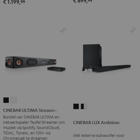
€ 899,
99
€ 1.199,
99
Zwart
Wit
CINEBAR
CINEBAR
CINEBAR
CINEBAR
ULTIMA
ULTIMA
CINEBAR ULTIMA Streaming
LUX
LUX
Streaming
Streaming
Bundel van CINEBAR ULTIMA en
Ambition
Ambition
netwerkspeler Teufel Streamer om
CINEBAR LUX Ambition
Zwart
Wit
muziek via Spotify, SoundCloud,
Zwart
Zwart/wit
TIDAL, TuneIn, en 100+ via
Met externe subwoofer voor
Chromecast te streamen