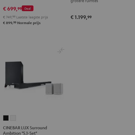
grotere ruimtes
€ 699,
99
Deal
€ 1.199,
99
€ 749,
99
Laatste laagste prijs
99
€ 899,
Normale prijs
CINEBAR
CINEBAR
LUX
LUX
CINEBAR LUX Surround
Ambition "5.1-Set"
Surround
Surround