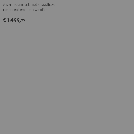
Als surroundset met draadloze
Ambition
Ambition
rearspeakers + subwoofer
"5.1-
"5.1-
€ 1.499,
Set"
Set"
99
Zwart
Wit