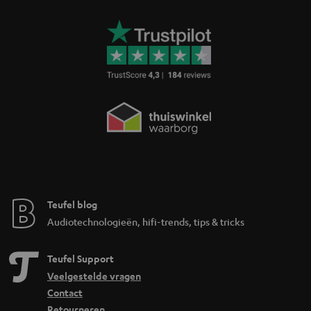
technologie
Onze wifi-soundbars kan je heel eenvoudig installeren zonder al te veel
kabels te moeten gebruiken. Aansluiten aan de tv doe je via HDMI
aansluiting, de subwoofer is via wifi verbonden en dien je aan de soundbar
te koppelen. De lage frequenties worden draadloos,
en
zonder vertraging
overgedragen.
zonder verstoringen
Nog eenvoudiger is het om muziek te streamen via de Teufel wifi-
soundbars. Dit loop via het
. Alle wifi-apparaten zijn via
thuis wifi-netwerk
het netwerk met elkaar verbonden en kan je makkelijk bedienen met de
afstandsbediening of via de Teufel Raumfeld app op je smartphone of
tablet. Via de app heb je ook makkelijk toegang tot streamingsdiensten
zoals Spotify, Tidal, SoundCloud of Napster. Ook muziek die opgeslagen
staat op je tablet of smartphone, kan je streamen naar de wifi soundbar.
Teufel blog
Liever een CD afspelen of een viynl plaat beluisten? Dat kan zeker ook met
Audiotechnologieën, hifi-trends, tips & tricks
de Teufel wifi-soundbars. Via de line-in is het mogelijk om je externe cd-
of platenspeler aan te sluiten. Bovendien zijn de soundbars voorzien van
internetradio via TuneIn. Zo kan je
Teufel Support
al jouw favoriete radiostations in de
beluisteren. Wanneer je favoriete nummer wordt
beste kwaliteit
Veelgestelde vragen
afgespeeld, kan je eenvoudig het volume hoger draaien via de app of
Contact
afstandsbediening.
Retourneren