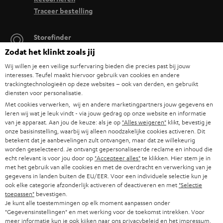
Multiroom sound met jouw soundbar
Traceer bestelling
Je wil graag muziek in de hele woning? Ja toch? Combineer jouw Teufel
wifi-soundbar met
zoals de Teufel One S of
onze multiroom luidsprekers
Storefinder
andere
wifi-speakers
. Zo speel je tijdens een home party jouw favoriete
Beleef onze producten van dichtbij en kom naar de store
Zodat het klinkt zoals jij
muziek af over de hele woning. Of hiphop in de woonkamer, ontspannen
voor advies op maat.
zen muziek in de badkamer en het beste uit de jaren 80 in de keuken.
Wij willen je een veilige surfervaring bieden die precies past bij jouw
interesses. Teufel maakt hiervoor gebruik van cookies en andere
Alles is mogelijk!
trackingtechnologieën op deze websites – ook van derden, en gebruikt
diensten voor personalisatie.
Met cookies verwerken, wij en andere marketingpartners jouw gegevens en
leren wij wat je leuk vindt - via jouw gedrag op onze website en informatie
TOT
van je apparaat. Aan jou de keuze: als je op
"Alles weigeren"
klikt, bevestig je
€ 45
onze basisinstelling, waarbij wij alleen noodzakelijke cookies activeren. Dit
KORTING
betekent dat je aanbevelingen zult ontvangen, maar dat ze willekeurig
worden geselecteerd. Je ontvangt gepersonaliseerde reclame en inhoud die
echt relevant is voor jou door op
"Accepteer alles"
te klikken. Hier stem je in
met het gebruik van alle cookies en met de overdracht en verwerking van je
A
Kies je korting!
gegevens in landen buiten de EU/EER. Voor een individuele selectie kun je
Meld je aan voor de nieuwsbrief en ontvang een
a
ook elke categorie afzonderlijk activeren of deactiveren en met
"Selectie
toepassen"
bevestigen.
welkomstkado tot € 45
n
Je kunt alle toestemmingen op elk moment aanpassen onder
"Gegevensinstellingen" en met werking voor de toekomst intrekken. Voor
m
meer informatie kun je ook kijken naar ons
privacybeleid
en het
impressum
.