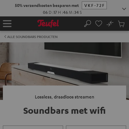
GA
50% verzendkosten besparen met
VKF-72F
NAAR
NHOUD
06
D
:
17
H
:
46
M
:
34
S
No
Ops
Home
Zoeken
Produ
winke
ALLE SOUNDBARS PRODUCTEN
Lossless, draadloos streamen
Soundbars met wifi