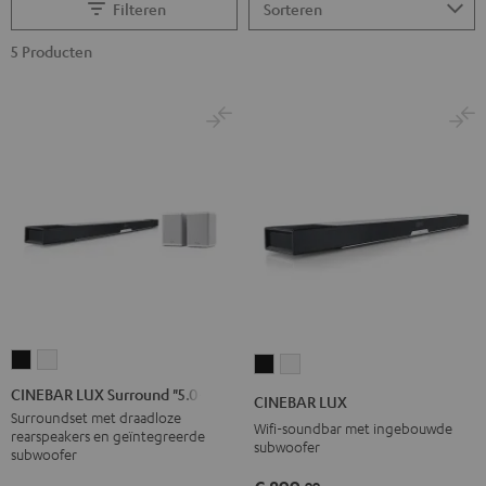
Filteren
5 Producten
CINEBAR
CINEBAR
CINEBAR
CINEBAR
LUX
LUX
LUX
LUX
CINEBAR LUX Surround "5.0-Set"
CINEBAR LUX
Surround
Surround
Zwart
Wit
Surroundset met draadloze
Wifi-soundbar met ingebouwde
rearspeakers en geïntegreerde
"5.0-
"5.0-
subwoofer
subwoofer
Set"
Set"