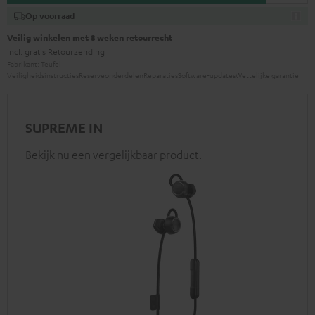
Op voorraad
Veilig winkelen met 8 weken retourrecht
incl. gratis
Retourzending
Fabrikant:
Teufel
Veiligheidsinstructies
Reserveonderdelen
Reparaties
Software-updates
Wettelijke garantie
SUPREME IN
Bekijk nu een vergelijkbaar product.