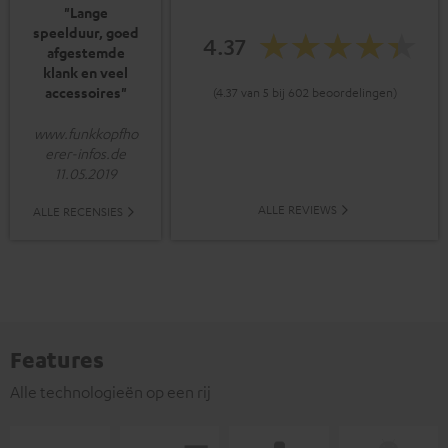
"Lange
speelduur, goed
4.37
afgestemde
klank en veel
accessoires"
(4.37 van 5 bij 602 beoordelingen)
www.funkkopfho
erer-infos.de
11.05.2019
ALLE REVIEWS
ALLE RECENSIES
Features
Alle technologieën op een rij