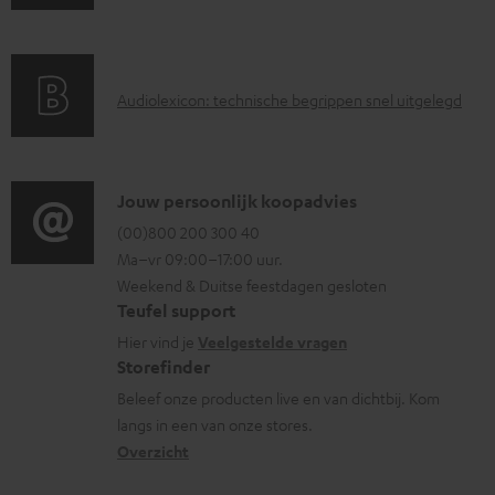
a
n
c
r
d
u
a
i
m
A
Audiolexicon: technische begrippen snel uitgelegd
n
n
e
u
t
f
n
d
i
o
t
i
C
Jouw persoonlijk koopadvies
e
r
e
o
o
(00)800 200 300 40
i
m
n
Ma–vr 09:00–17:00 uur.
g
n
n
a
Weekend & Duitse feestdagen gesloten
l
t
f
t
Teufel support
o
a
o
i
Hier vind je
Veelgestelde vragen
s
c
Storefinder
r
e
s
t
Beleef onze producten live en van dichtbij. Kom
m
langs in een van onze stores.
a
i
a
Overzicht
r
n
t