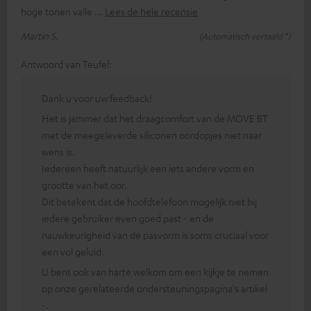
hoge tonen valle
Lees de hele recensie
Martin S.
(Automatisch vertaald *)
Antwoord van Teufel:
Dank u voor uw feedback!
Het is jammer dat het draagcomfort van de MOVE BT
met de meegeleverde siliconen oordopjes niet naar
wens is.
Iedereen heeft natuurlijk een iets andere vorm en
grootte van het oor.
Dit betekent dat de hoofdtelefoon mogelijk niet bij
iedere gebruiker even goed past - en de
nauwkeurigheid van de pasvorm is soms cruciaal voor
een vol geluid.
U bent ook van harte welkom om een kijkje te nemen
op onze gerelateerde ondersteuningspagina's artikel
-.