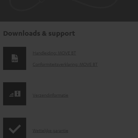
Downloads & support
D
Handleiding: MOVE BT
o
Conformiteitsverklaring: MOVE BT
w
n
l
V
Verzendinformatie
o
e
a
r
d
z
d
G
Wettelijke garantie
e
o