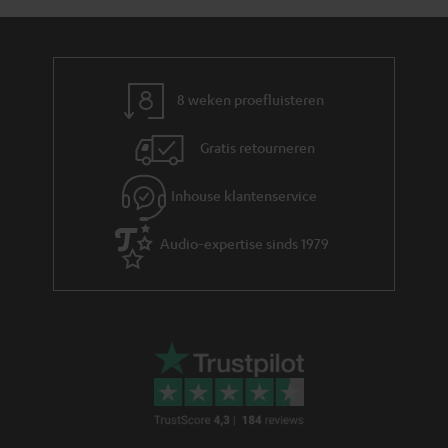
y
f
i
o
e
r
m
8 weken proefluisteren
a
Gratis retourneren
t
i
Inhouse klantenservice
e
Audio-expertise sinds 1979