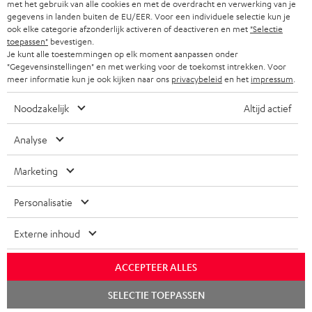
f
BLUETOOTH KOPTELEFOONS
met het gebruik van alle cookies en met de overdracht en verwerking van je
NEWSLETTER
gegevens in landen buiten de EU/EER. Voor een individuele selectie kun je
BELGIË
ook elke categorie afzonderlijk activeren of deactiveren en met
"Selectie
COMPLETE SETS
STORES
toepassen"
bevestigen.
Je kunt alle toestemmingen op elk moment aanpassen onder
FRANKRIJK
SPEAKERS
"Gegevensinstellingen" en met werking voor de toekomst intrekken. Voor
TEUFEL VOORDELEN
meer informatie kun je ook kijken naar ons
privacybeleid
en het
impressum
.
POLEN
ULTIMA
TEUFEL STORY
Noodzakelijk
Altijd actief
IN-EAR
SPANJE
MANAGEMENT
Analyse
'Kennelijke' (typ)fouten voorbehouden. De op de foto's afgebeelde
FANSHOP
DUURZAAMHEID
accessoires zijn niet bij de levering inbegrepen. Eventuele
ITALIË
Marketing
verwijderingskosten voor batterijen zijn bij de prijs inbegrepen.
NIEUWKOMERS
NORMEN EN WAARDES
Personalisatie
USA
©2026 Lautsprecher Teufel GmbH - All rights reserved.
KADOBON
Externe inhoud
Disclaimer
Algemene voorwaarden
Privacybeleid
ANDERE LANDEN
TOEGANKELIJK
Instellingen privacybeleid
EU Data Act
hier de overeenkomst herroepen
ACCEPTEER ALLES
Chat
SELECTIE TOEPASSEN
starten