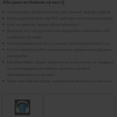
Alle specs en features op een rij
Ultracompacte bluetooth in-ear, voor intensief, dagelijks gebruik
Nieuw: spatwaterdicht met IPX5, earhooks voor extreme workouts
Licht van gewicht, dankzij robuust aluminium
Bluetooth 4.0 met apt-X voor een loepzuivere overdracht in HD-
kwaliteit tot 20 meter
Krachtige batterij voor 20 uur muziek; quick charge binnen 2 uur
5,8 mm neodymium HD-drivers voor een gebalanceerd geluid en
precieze bas
Handfree bellen, skypen, facetimen en voice control via Google en
Siri; volumeregeling en telefoon opnemen via line in
afstandsbediening in de kabel
3 paar verschillende zachte, antibacteriële earhooks van siliconen