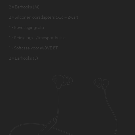
2 × Earhooks (M)
2 × Siliconen ooradapters (XS) – Zwart
1 × Bevestigingsclip
1 × Reinigings- /transportbuisje
1 × Softcase voor MOVE BT
2 × Earhooks (L)