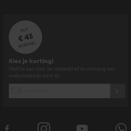
TOT
€ 45
KORTING
A
Kies je korting!
Meld je aan voor de nieuwsbrief en ontvang een
a
welkomstkado tot € 45
n
m
AANM
EMAIL
e
WIDGET
l
d
e
n