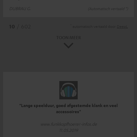
DUBRAU G.
(Automatisch vertaald *)
*
10
/ 602
automatisch vertaald door
DeepL
TOON MEER
"Lange speelduur, goed afgestemde klank en veel
accessoires"
www.funkkopfhoerer-infos.de
11.05.2019