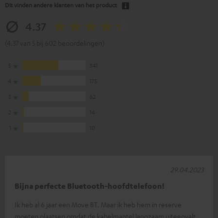
Dit vinden andere klanten van het product
4.37
(4.37 van 5 bij 602 beoordelingen)
5
341
4
175
3
62
2
14
1
10
29.04.2023
Bijna perfecte Bluetooth-hoofdtelefoon!
Ik heb al 6 jaar een Move BT. Maar ik heb hem in reserve
moeten plaatsen omdat de kabelmantel langzaam uiteenvalt,