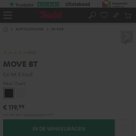
GA
NAAR
NHOUD
No
Ops
Home
Zoeken
Produ
winke
KOPTELEFOONS
IN-EAR
(602)
MOVE BT
Go let it loud
Kleur:
Zwart
Zwart
Wit
€ 119,
99
Incl. btw
excl.
Verzendkosten
€ 3,99
IN DE WINKELWAGEN