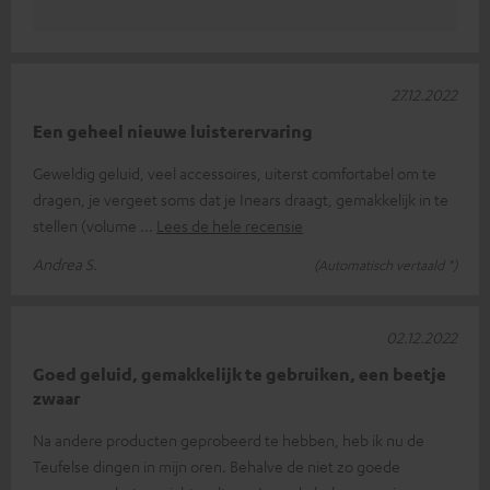
27.12.2022
Een geheel nieuwe luisterervaring
Geweldig geluid, veel accessoires, uiterst comfortabel om te
dragen, je vergeet soms dat je Inears draagt, gemakkelijk in te
stellen (volume
Lees de hele recensie
Andrea S.
(Automatisch vertaald *)
02.12.2022
Goed geluid, gemakkelijk te gebruiken, een beetje
zwaar
Na andere producten geprobeerd te hebben, heb ik nu de
Teufelse dingen in mijn oren. Behalve de niet zo goede