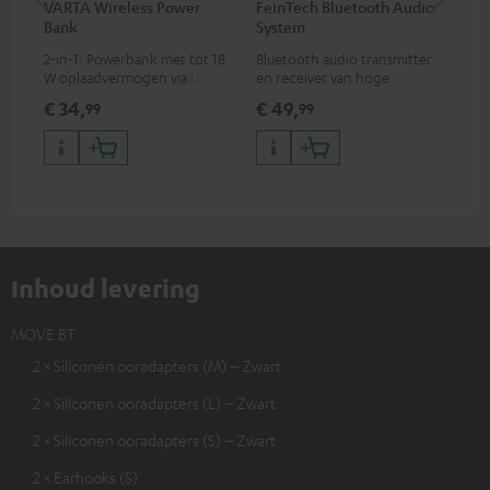
VARTA Wireless Power
FeinTech Bluetooth Audio
Fe
Bank
System
Ext
2-in-1: Powerbank met tot 18
Bluetooth audio transmitter
Voo
W oplaadvermogen via USB
en receiver van hoge
een
Type C & draadloze oplader
kwaliteit, geschikt voor alle
HDM
€ 34,
€ 49,
€ 
99
99
met tot 10 W
Teufel bluetooth
tv,
oplaadvermogen
koptelefoons, complete
inp
audiosystemen en soundbars
Inhoud levering
MOVE BT
2 × Siliconen ooradapters (M) – Zwart
2 × Siliconen ooradapters (L) – Zwart
2 × Siliconen ooradapters (S) – Zwart
2 × Earhooks (S)