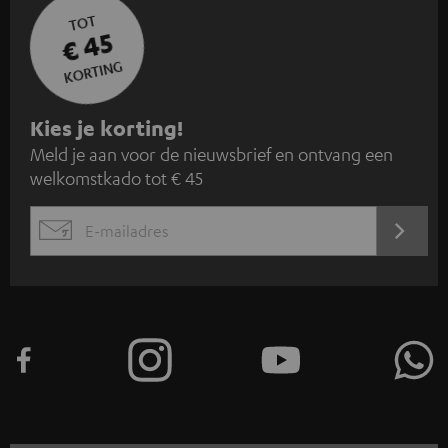
TOT
€ 45
KORTING
A
Kies je korting!
Meld je aan voor de nieuwsbrief en ontvang een
a
welkomstkado tot € 45
n
m
AANM
EMAIL
e
WIDGET
l
d
e
n
v
o