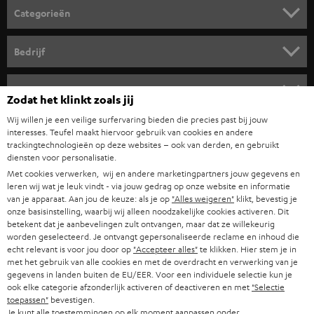
o
Categorieën
r
HOME CINEMA SPEAKERS
n
Bedrijf
i
COMPLETE SYSTEMEN
SUPPORT
e
Teufel online shops
Zodat het klinkt zoals jij
SOUNDBARS
u
CARRIÈRE
Wij willen je een veilige surfervaring bieden die precies past bij jouw
DUITSLAND
w
interesses. Teufel maakt hiervoor gebruik van cookies en andere
HIFI-SPEAKERS
trackingtechnologieën op deze websites – ook van derden, en gebruikt
PERS & MARKETING
s
diensten voor personalisatie.
OOSTENRIJK
SMART HOME
b
Met cookies verwerken, wij en andere marketingpartners jouw gegevens en
B2B
leren wij wat je leuk vindt - via jouw gedrag op onze website en informatie
r
van je apparaat. Aan jou de keuze: als je op
"Alles weigeren"
klikt, bevestig je
ZWITSERLAND
BLUETOOTH
PARTNERPROGRAMMA
onze basisinstelling, waarbij wij alleen noodzakelijke cookies activeren. Dit
i
betekent dat je aanbevelingen zult ontvangen, maar dat ze willekeurig
KOPTELEFOONS
e
worden geselecteerd. Je ontvangt gepersonaliseerde reclame en inhoud die
NEDERLAND
BLOG
echt relevant is voor jou door op
"Accepteer alles"
te klikken. Hier stem je in
f
BLUETOOTH KOPTELEFOONS
met het gebruik van alle cookies en met de overdracht en verwerking van je
NEWSLETTER
gegevens in landen buiten de EU/EER. Voor een individuele selectie kun je
BELGIË
ook elke categorie afzonderlijk activeren of deactiveren en met
"Selectie
COMPLETE SETS
STORES
toepassen"
bevestigen.
Je kunt alle toestemmingen op elk moment aanpassen onder
FRANKRIJK