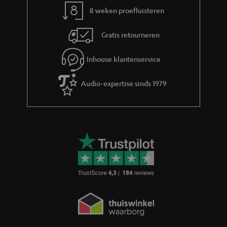
m
8 weken proefluisteren
a
Gratis retourneren
t
i
Inhouse klantenservice
e
Audio-expertise sinds 1979