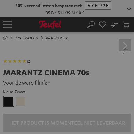
GA
50% verzendkosten besparen met
VKF-72F
NAAR
NHOUD
05
D
:
15
H
:
39
M
:
09
S
No
Ops
Home
Zoeken
Produ
winke
ACCESSOIRES
AV RECEIVER
(2)
MARANTZ CINEMA 70s
Voor de ware filmfan
Kleur:
Zwart
Zwart
Silver-
Gold
HET PRODUCT IS MOMENTEEL NIET LEVERBAAR