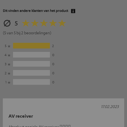
Dit vinden andere klanten van het product
5
(5 van 5 bij 2 beoordelingen)
5
2
4
0
3
0
2
0
1
0
17.02.2023
AV receiver
Absoluut geniale AV receiver 👍🏻👍🏻