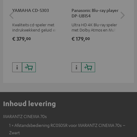
YAMAHA CD-S303
Panasonic Blu-ray player
Hi
DP-UB154
me
Kwaliteits cd-speler met
Ultra HD 4K Blu-ray speler
Hi
indrukwekkend geluid en
met Dolby Atmos en Multi
ond
hoogwaardige afwerking
HDR-ondersteuning,
sta
€ 379,
€ 179,
€ 
00
00
waaronder HDR10+ voor
4K
superieure beeldkwaliteit met
levensecht contrast en
kleuren
Inhoud levering
MARANTZ CINEMA 70s
1 × Afstandsbediening RC050SR voor MARANTZ CINEMA 70s –
Zwart