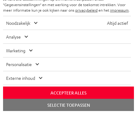
SPEAKERS
"Gegevensinstellingen" en met werking voor de toekomst intrekken. Voor
TEUFEL VOORDELEN
meer informatie kun je ook kijken naar ons
privacybeleid
en het
impressum
.
POLEN
ULTIMA
TEUFEL STORY
Noodzakelijk
Altijd actief
IN-EAR
SPANJE
MANAGEMENT
Analyse
'Kennelijke' (typ)fouten voorbehouden. De op de foto's afgebeelde
FANSHOP
DUURZAAMHEID
accessoires zijn niet bij de levering inbegrepen. Eventuele
Marketing
ITALIË
verwijderingskosten voor batterijen zijn bij de prijs inbegrepen.
NIEUWKOMERS
NORMEN EN WAARDES
Personalisatie
USA
©2026 Lautsprecher Teufel GmbH - All rights reserved.
KADOBON
Externe inhoud
Disclaimer
Algemene voorwaarden
Privacybeleid
ANDERE LANDEN
TOEGANKELIJK
Instellingen privacybeleid
EU Data Act
hier de overeenkomst herroepen
ACCEPTEER ALLES
Chat
SELECTIE TOEPASSEN
starten