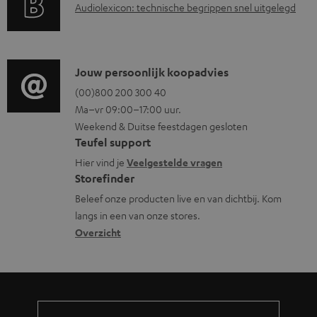
A
Audiolexicon: technische begrippen snel uitgelegd
n
d
u
t
o
d
i
c
i
C
Jouw persoonlijk koopadvies
e
u
o
o
(00)800 200 300 40
i
m
Ma–vr 09:00–17:00 uur.
g
n
n
e
Weekend & Duitse feestdagen gesloten
l
t
f
n
Teufel support
o
a
o
t
Hier vind je
Veelgestelde vragen
s
c
Storefinder
r
e
s
t
Beleef onze producten live en van dichtbij. Kom
m
n
langs in een van onze stores.
a
i
a
Overzicht
r
n
t
y
f
i
o
e
r