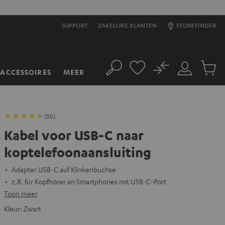
SUPPORT
ZAKELIJKE KLANTEN
STOREFINDER
No
ACCESSOIRES
MEER
Zoeken
Mijn
Produc
account
winkel
(30)
Kabel voor USB-C naar
koptelefoonaansluiting
Adapter USB-C auf Klinkenbuchse
z.B. für Kopfhörer an Smartphones mit USB-C-Port
Toon meer
Kleur:
Zwart