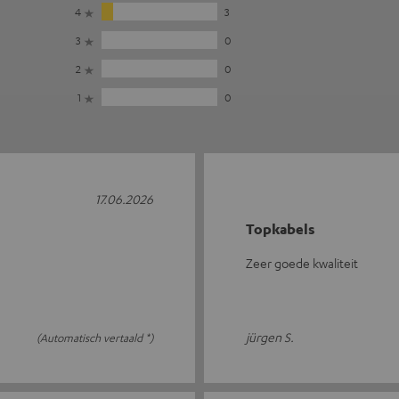
4
3
3
0
2
0
1
0
17.06.2026
Topkabels
Zeer goede kwaliteit
jürgen S.
(Automatisch vertaald *)