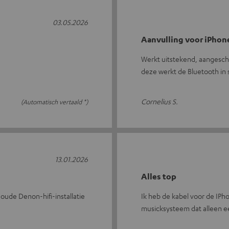
03.05.2026
Aanvulling voor iPhon
Werkt uitstekend, aangescha
deze werkt de Bluetooth in 
Cornelius S.
(Automatisch vertaald *)
13.01.2026
Alles top
oude Denon-hifi-installatie
Ik heb de kabel voor de IPh
musicksysteem dat alleen 