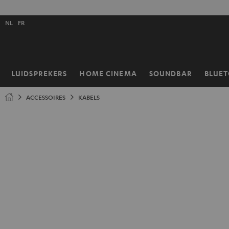
GA
NAAR
Selecteer
NHOUD
NL
FR
taal
store
LUIDSPREKERS
HOME CINEMA
SOUNDBAR
BLUE
Home
ACCESSOIRES
KABELS