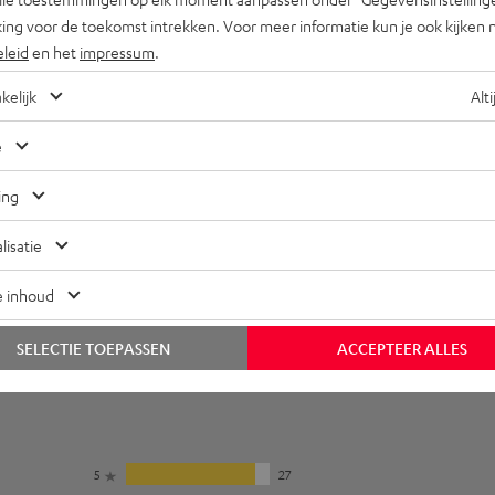
ansluitingen
ing voor de toekomst intrekken. Voor meer informatie kun je ook kijken 
eleid
en het
impressum
.
kelijk
Alti
e
ing
lisatie
e inhoud
SELECTIE TOEPASSEN
ACCEPTEER ALLES
5
27