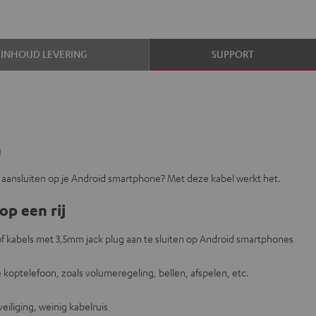
INHOUD LEVERING
SUPPORT
n
g aansluiten op je Android smartphone? Met deze kabel werkt het.
op een rij
 kabels met 3,5mm jack plug aan te sluiten op Android smartphones
koptelefoon, zoals volumeregeling, bellen, afspelen, etc.
veiliging, weinig kabelruis