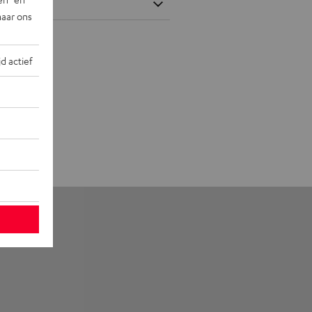
naar ons
jd actief