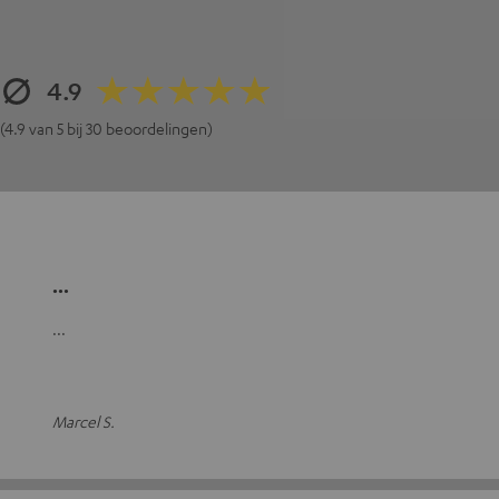
4.9
(4.9 van 5 bij 30 beoordelingen)
...
...
Marcel S.