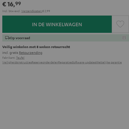
€ 16,
99
Incl. btw
excl.
Verzendkosten
€ 2,99
IN DE WINKELWAGEN
Op voorraad
Veilig winkelen met 8 weken retourrecht
incl. gratis
Retourzending
Fabrikant:
Teufel
Veiligheidsinstructies
Reserveonderdelen
Reparaties
Software-updates
Wettelijke garantie