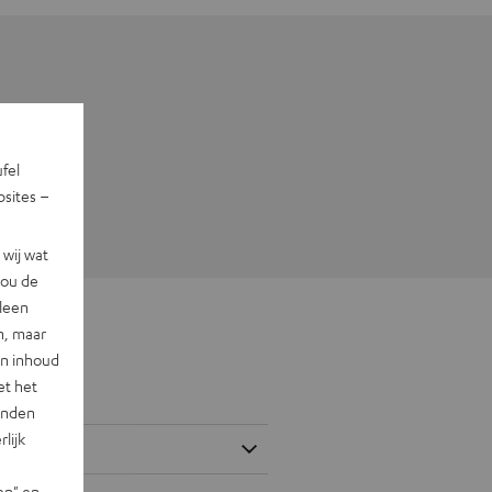
ufel
sites –
wij wat
jou de
lleen
n, maar
en inhoud
et het
landen
lijk
en" en