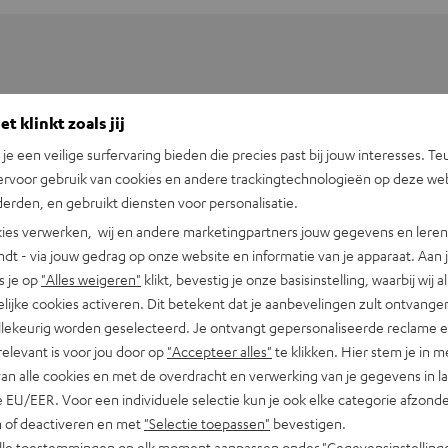
t klinkt zoals jij
n je een veilige surfervaring bieden die precies past bij jouw interesses. Te
ervoor gebruik van cookies en andere trackingtechnologieën op deze web
erden, en gebruikt diensten voor personalisatie.
ies verwerken, wij en andere marketingpartners jouw gegevens en leren 
indt - via jouw gedrag op onze website en informatie van je apparaat. Aan 
s je op
"Alles weigeren"
klikt, bevestig je onze basisinstelling, waarbij wij a
lijke cookies activeren. Dit betekent dat je aanbevelingen zult ontvange
illekeurig worden geselecteerd. Je ontvangt gepersonaliseerde reclame 
oor USB-C naar koptelefoonaansluiting
relevant is voor jou door op
"Accepteer alles"
te klikken. Hier stem je in m
van alle cookies en met de overdracht en verwerking van je gegevens in 
 EU/EER. Voor een individuele selectie kun je ook elke categorie afzonder
abel
n of deactiveren en met
"Selectie toepassen"
bevestigen.
alle toestemmingen op elk moment aanpassen onder "Gegevensinstelling