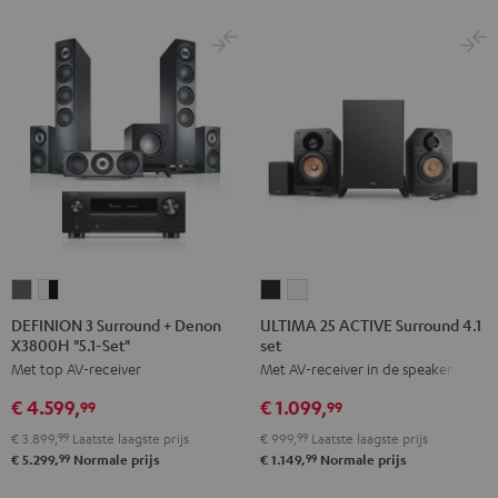
DEFINION
DEFINION
ULTIMA
ULTIMA
3
3
25
25
DEFINION 3 Surround + Denon
ULTIMA 25 ACTIVE Surround 4.1
X3800H "5.1-Set"
set
Surround
Surround
ACTIVE
ACTIVE
Met top AV-receiver
Met AV-receiver in de speakers
+
+
Surround
Surround
Denon
Denon
4.1
4.1
€ 4.599,
€ 1.099,
99
99
X3800H
X3800H
set
set
€ 3.899,
99
Laatste laagste prijs
€ 999,
99
Laatste laagste prijs
"5.1-
"5.1-
Night
Pure
99
99
€ 5.299,
Normale prijs
€ 1.149,
Normale prijs
Set"
Set"
black
White