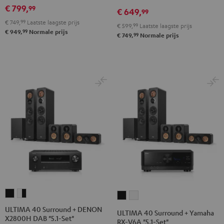
Set"
Set"
Edition
Edition
€ 799,
99
€ 649,
99
Zwart
Wit
"5.1-
"5.1-
€ 749,
99
Laatste laagste prijs
€ 599,
99
Laatste laagste prijs
Set"
Set"
99
€ 949,
Normale prijs
99
€ 749,
Normale prijs
Zwart
Wit
ULTIMA
ULTIMA
ULTIMA
ULTIMA
40
40
40
40
ULTIMA 40 Surround + DENON
ULTIMA 40 Surround + Yamaha
X2800H DAB "5.1-Set"
Surround
Surround
Surround
Surround
RX-V6A "5.1-Set"