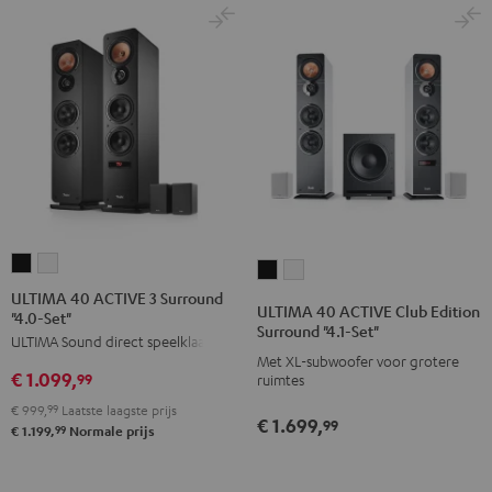
ULTIMA
ULTIMA
ULTIMA
ULTIMA
40
40
ULTIMA 40 ACTIVE 3 Surround
40
40
ULTIMA 40 ACTIVE Club Edition
"4.0-Set"
ACTIVE
ACTIVE
ACTIVE
ACTIVE
Surround "4.1-Set"
ULTIMA Sound direct speelklaar
3
3
Club
Club
Met XL-subwoofer voor grotere
Surround
Surround
€ 1.099,
Edition
Edition
99
ruimtes
"4.0-
"4.0-
Surround
Surround
€ 999,
99
Laatste laagste prijs
€ 1.699,
Set"
Set"
99
"4.1-
"4.1-
99
€ 1.199,
Normale prijs
Zwart
Wit
Set"
Set"
Zwart
Wit