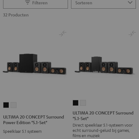
Filteren
32 Producten
ULTIMA
ULTIMA
ULTIMA
ULTIMA
20
20
ULTIMA 20 CONCEPT Surround
20
20
ULTIMA 20 CONCEPT Surround
"5.1-Set"
CONCEPT
CONCEPT
CONCEPT
CONCEPT
Power Edition "5.1-Set"
Direct speelklaar 5.1-systeem voor
Surround
Surround
Surround
Surround
echt surround-geluid bij games,
Speelklaar 5.1 systeem
"5.1-
"5.1-
Power
Power
films en muziek