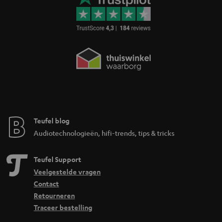
er?
Binnen complete home cinema systemen zijn er verschillende typen,
afgestemd op je ruimte, budget en hoe uitgebreid je het geluid wilt:
de meest gekozen opstelling voor thuisbioscoop. Je
5.1 surround sets:
krijgt twee frontspeakers, een centerspeaker, twee surroundspeakers en
een subwoofer. Geschikt voor films, series en games met ruimtelijk geluid.
voegen hoogte toe aan surround sound door extra
Dolby Atmos sets:
speakers of reflectiemodules bovenop je frontspeakers. Hiermee klinkt
geluid ook van boven, wat de filmbeleving realistischer maakt.
gebruiken kleinere satellietspeakers die minder
Compacte systemen:
Teufel blog
ruimte innemen. Ideaal als je surround sound wilt zonder grote
vloerstaanders, bijvoorbeeld in een kleiner woon- of slaapkamer.
Audiotechnologieën, hifi-trends, tips & tricks
bieden meer volume en dynamiek,
Sets met vloerstaande speakers:
geschikt voor grotere woonkamers. De vloerstaanders fungeren als
Teufel Support
frontspeakers en geven het systeem extra kracht en diepte.
Veelgestelde vragen
voldoen aan de geluidsnormen die
THX-gecertificeerde sets:
Contact
oorspronkelijk voor bioscoopzalen zijn ontwikkeld. Deze sets zijn gericht
Retourneren
op maximale geluidskwaliteit en nauwkeurige weergave van filmgeluid.
beschikken over een ingebouwde versterker,
Traceer bestelling
Actieve surround sets:
waardoor je geen aparte AV-receiver nodig hebt. Dit maakt de installatie