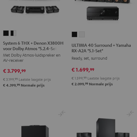
System
System
ULTIMA
ULTIMA
6
6
40
40
System 6 THX + Denon X3800H
ULTIMA 40 Surround + Yamaha
voor Dolby Atmos "5.2.4-Set"
THX
THX
Surround
Surround
RX-A2A "5.1-Set"
Met Dolby Atmos-luidspreker en
+
+
+
+
Ready, set, surround
AV-receiver
Denon
Denon
Yamaha
Yamaha
€ 1.699,
99
€ 3.799,
X3800H
X3800H
99
RX-
RX-
voor
voor
€ 1.599,
99
Laatste laagste prijs
A2A
A2A
€ 3.199,
99
Laatste laagste prijs
99
€ 2.099,
Normale prijs
Dolby
Dolby
99
€ 4.399,
Normale prijs
"5.1-
"5.1-
Atmos
Atmos
Set"
Set"
"5.2.4-
"5.2.4-
Zwart
Wit
Set"
Set"
Zwart
Zwart/wit