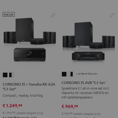
Antraciet
Wit/zwart
NIEUW
+ andere kleuren
CONSONO
CONSONO
CONSONO
CONSONO
35
35
35
35
CONSONO 35 AVR "5.1-Set"
CONSONO 35 + Yamaha RX-A2A
AVR
AVR
+
+
Speelklare 5.1 all-in-one set incl.
"5.1-Set"
Marantz AV-receiver NR1510 en
"5.1-
"5.1-
Yamaha
Yamaha
Compact, readay, krachtig
hifi-satellietspeakers
Set"
Set"
RX-
RX-
€ 1.249,
99
€ 969,
99
Zwart
Wit/zwart
A2A
A2A
€ 1.199,
99
Laatste laagste prijs
"5.1-
"5.1-
€ 919,
99
Laatste laagste prijs
99
€ 1.529,
Normale prijs