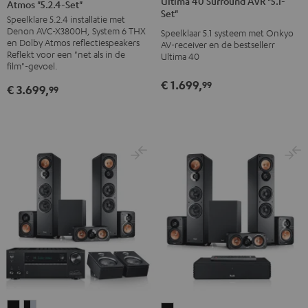
Ultima 40 Surround AVR "5.1-
Atmos "5.2.4-Set"
THX
THX
Surround
Surround
Set"
Speelklare 5.2.4 installatie met
AVR
AVR
AVR
AVR
Denon AVC-X3800H, System 6 THX
Speelklaar 5.1 systeem met Onkyo
voor
voor
"5.1-
"5.1-
en Dolby Atmos reflectiespeakers
AV-receiver en de bestsellerr
Dolby
Dolby
Reflekt voor een "net als in de
Ultima 40
Set"
Set"
film"-gevoel.
Atmos
Atmos
Zwart/zwart
Zwart/silver
€ 1.699,
99
"5.2.4-
"5.2.4-
€ 3.699,
99
Set"
Set"
Zwart
Zwart/wit
Ultima
Ultima