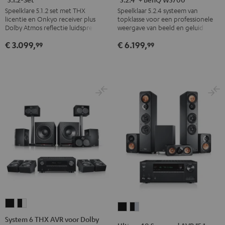
Speelklare 5.1.2 set met THX
Speelklaar 5.2.4 systeem van
voor
voor
voor
voor
AVR
licentie en Onkyo receiver plus
topklasse voor een professionele
Dolby
Dolby
Dolby
Dolby
Dolby
Dolby Atmos reflectie luidsprekers
weergave van beeld en geluid
Atmos
Atmos
Atmos
Atmos
Atmos
€ 3.099,
€ 6.199,
99
99
"5.1.2-
"5.1.2-
"5.1.2-
"5.1.2-
"5.2.4"
Set"
Set"
Set"
Set"
+
Zwart/zwart
Zwart/silver
Zwart/wit/zwart
Zwart/wit/zilver
BenQ
W5700
Zwart
System
System
Ultima
Ultima
6
6
System 6 THX AVR voor Dolby
40
40