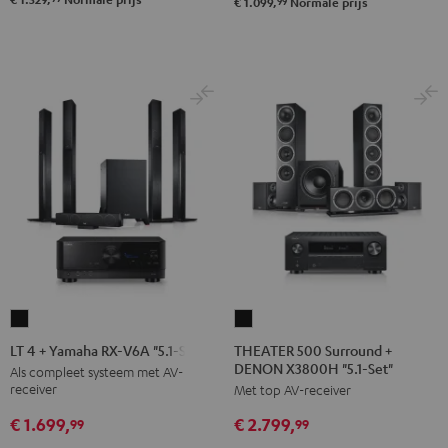
99
€ 1.099,
Normale prijs
Set"
Set"
Zwart
Zwart/wit
THEATER
LT
500
4
THEATER 500 Surround +
LT 4 + Yamaha RX-V6A "5.1-Set L"
DENON X3800H "5.1-Set"
Surround
+
Als compleet systeem met AV-
receiver
Met top AV-receiver
+
Yamaha
DENON
RX-
€ 1.699,
€ 2.799,
99
99
X3800H
V6A