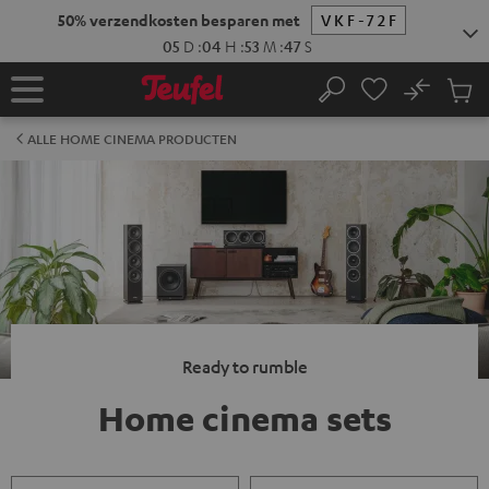
GA
NAAR
NHOUD
No
Ops
Home
Zoeken
Produ
winke
ALLE HOME CINEMA PRODUCTEN
Ready to rumble
Home cinema sets