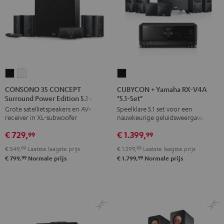
CONSONO
CONSONO
CUBYCON
35
35
+
CONSONO 35 CONCEPT
CUBYCON + Yamaha RX-V4A
Surround Power Edition 5.1 set
"5.1-Set"
CONCEPT
CONCEPT
Yamaha
Grote satellietspeakers en AV-
Speelklare 5.1 set voor een
Surround
Surround
RX-
receiver in XL-subwoofer
nauwkeurige geluidsweergave
Power
Power
V4A
€ 729,
€ 1.399,
Edition
Edition
"5.1-
99
99
5.1
5.1
Set"
€ 549,
99
Laatste laagste prijs
€ 1.299,
99
Laatste laagste prijs
set
set
Zwart
99
99
€ 799,
Normale prijs
€ 1.799,
Normale prijs
Zwart
Wit