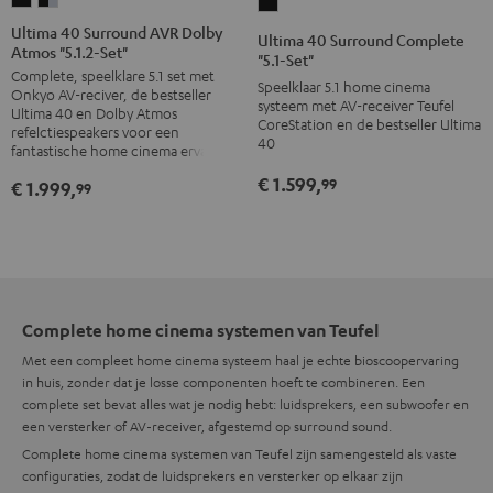
Ultima
40
40
40
Ultima 40 Surround AVR Dolby
Ultima 40 Surround Complete
Atmos "5.1.2-Set"
Surround
Surround
Surround
"5.1-Set"
Complete, speelklare 5.1 set met
AVR
AVR
Complete
Speelklaar 5.1 home cinema
Onkyo AV-reciver, de bestseller
Dolby
Dolby
systeem met AV-receiver Teufel
"5.1-
Ultima 40 en Dolby Atmos
CoreStation en de bestseller Ultima
Atmos
Atmos
refelctiespeakers voor een
Set"
40
fantastische home cinema ervaring
"5.1.2-
"5.1.2-
Zwart
€ 1.599,
Set"
Set"
99
€ 1.999,
99
Zwart/zwart
Zwart/silver
Complete home cinema systemen van Teufel
Met een compleet home cinema systeem haal je echte bioscoopervaring
in huis, zonder dat je losse componenten hoeft te combineren. Een
complete set bevat alles wat je nodig hebt: luidsprekers, een subwoofer en
een versterker of AV-receiver, afgestemd op surround sound.
Complete home cinema systemen van Teufel zijn samengesteld als vaste
configuraties, zodat de luidsprekers en versterker op elkaar zijn