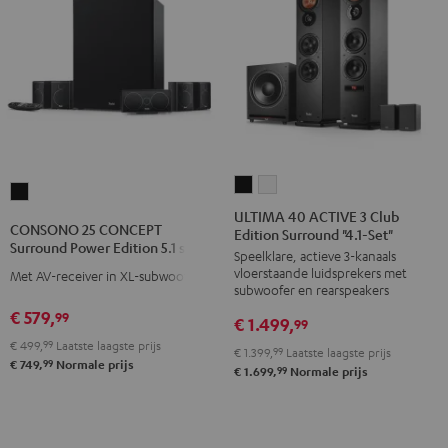
ULTIMA
ULTIMA
CONSONO
40
40
ULTIMA 40 ACTIVE 3 Club
25
CONSONO 25 CONCEPT
Edition Surround "4.1-Set"
ACTIVE
ACTIVE
CONCEPT
Surround Power Edition 5.1 set
Speelklare, actieve 3-kanaals
3
3
Surround
vloerstaande luidsprekers met
Met AV-receiver in XL-subwoofer
Club
Club
Power
subwoofer en rearspeakers
Edition
Edition
Edition
€ 579,
99
€ 1.499,
99
Surround
Surround
5.1
€ 499,
99
Laatste laagste prijs
€ 1.399,
99
Laatste laagste prijs
"4.1-
"4.1-
set
99
€ 749,
Normale prijs
99
€ 1.699,
Normale prijs
Set"
Set"
Zwart
Zwart
Wit