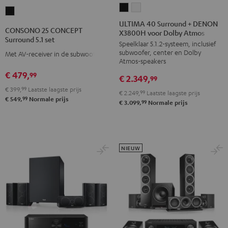
ULTIMA
ULTIMA
CONSONO
40
40
ULTIMA 40 Surround + DENON
25
CONSONO 25 CONCEPT
X3800H voor Dolby Atmos
Surround
Surround
CONCEPT
Surround 5.1 set
Speelklaar 5.1.2-systeem, inclusief
+
+
Surround
subwoofer, center en Dolby
Met AV-receiver in de subwoofer
DENON
DENON
5.1
Atmos-speakers
X3800H
X3800H
set
€ 479,
99
€ 2.349,
99
voor
voor
Zwart
€ 399,
99
Laatste laagste prijs
€ 2.249,
99
Laatste laagste prijs
Dolby
Dolby
99
€ 549,
Normale prijs
99
€ 3.099,
Normale prijs
Atmos
Atmos
Zwart
Wit
NIEUW