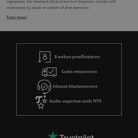
ingespeeld. Dat betekent dat je direct kunt beginnen, zonder zelf
onderdelen bij elkaar te zoeken of af te stemmen.
Toon meer
Wanneer kies je voor een compleet home cinema
systeem?
Een compleet home cinema systeem kies je wanneer je thuis surround
sound wilt zonder zelf een configuratie samen te stellen. Het past bij vaste
opstellingen in de woonkamer en bij situaties waarin geluidskwaliteit en
gemak samen moeten gaan:
8 weken proefluisteren
Met een compleet systeem heb je direct een werkende 4.0- of hogere
opstelling, meestal inclusief front-, center- en surroundspeakers,
Gratis retourneren
subwoofer en versterker. Je hoeft geen losse onderdelen bij elkaar te
zoeken.
Inhouse klantenservice
De componenten zijn op elkaar afgestemd, waardoor het geluid
evenwichtig klinkt zonder dat je zelf hoeft te kalibreren of te
experimenteren met combinaties.
Audio-expertise sinds 1979
Zoek je een compactere oplossing voor tv-geluid zonder losse speakers,
dan past een
soundbar
beter. Complete home cinema systemen zijn
bedoeld voor wie surround sound serieus wil inrichten, met ruimte voor
meerdere luidsprekers rondom de luisterpositie.
Welke soorten complete home cinema systemen zijn