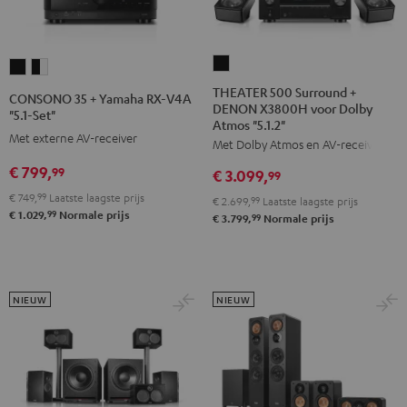
THEATER
CONSONO
CONSONO
500
35
35
THEATER 500 Surround +
CONSONO 35 + Yamaha RX-V4A
DENON X3800H voor Dolby
Surround
+
+
"5.1-Set"
Atmos "5.1.2"
+
Yamaha
Yamaha
Met externe AV-receiver
Met Dolby Atmos en AV-receiver
DENON
RX-
RX-
€ 799,
99
€ 3.099,
X3800H
99
V4A
V4A
voor
€ 749,
99
Laatste laagste prijs
"5.1-
"5.1-
€ 2.699,
99
Laatste laagste prijs
99
€ 1.029,
Normale prijs
Dolby
99
€ 3.799,
Normale prijs
Set"
Set"
Atmos
Zwart
Zwart/wit
"5.1.2"
Zwart
NIEUW
NIEUW