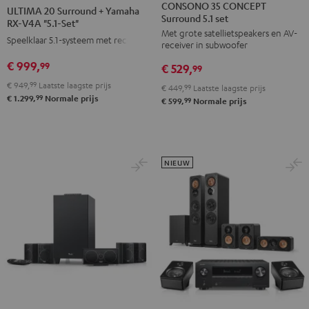
35
35
20
20
CONSONO 35 CONCEPT
ULTIMA 20 Surround + Yamaha
Surround 5.1 set
CONCEPT
CONCEPT
Surround
Surround
RX-V4A "5.1-Set"
Met grote satellietspeakers en AV-
Surround
Surround
+
+
Speelklaar 5.1-systeem met receiver
receiver in subwoofer
5.1
5.1
Yamaha
Yamaha
€ 999,
99
€ 529,
set
set
99
RX-
RX-
Zwart
Wit
€ 949,
99
Laatste laagste prijs
V4A
V4A
€ 449,
99
Laatste laagste prijs
99
€ 1.299,
Normale prijs
99
€ 599,
Normale prijs
"5.1-
"5.1-
Set"
Set"
Zwart
Wit
NIEUW