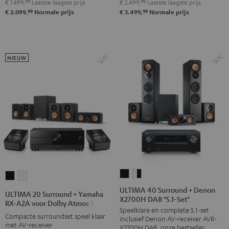
€ 1.499,
99
Laatste laagste prijs
€ 2.499,
99
Laatste laagste prijs
"5.1-
"5.1-
99
99
€ 2.099,
Normale prijs
€ 3.499,
Normale prijs
Set"
Set
Zwart
L"
Zwart
NIEUW
ULTIMA
ULTIMA
ULTIMA
ULTIMA
40
40
20
20
ULTIMA 40 Surround + Denon
ULTIMA 20 Surround + Yamaha
X2700H DAB "5.1-Set"
Surround
Surround
Surround
Surround
RX-A2A voor Dolby Atmos 5.1.2
Speelklare en complete 5.1-set
+
+
+
+
Compacte surroundset speel klaar
inclusief Denon AV-receiver AVR-
Denon
Denon
met AV-receiver
Yamaha
Yamaha
X2700H DAB, onze bestseller