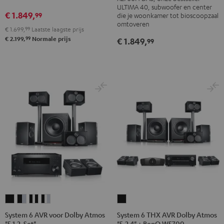
X2700H
X2700H
ULTIMA 40, subwoofer en center
RX-
RX-
€ 1.849,
99
die je woonkamer tot bioscoopzaal
DAB
DAB
A2A
A2A
omtoveren
€ 1.699,
99
Laatste laagste prijs
"5.1-
"5.1-
voor
voor
99
€ 2.199,
Normale prijs
€ 1.849,
99
Set"
Set"
Dolby
Dolby
Zwart
Wit/zwart
Atmos
Atmos
5.1.2
5.1.2
Zwart
Wit
System
System
System
System
System
6
6
6
6
6
System 6 AVR voor Dolby Atmos
System 6 THX AVR Dolby Atmos
"5.1.2-Set"
"5.2.4" + BenQ W5700
AVR
AVR
AVR
AVR
THX