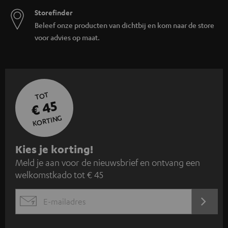
Storefinder
Beleef onze producten van dichtbij en kom naar de store
voor advies op maat.
TOT
€ 45
KORTING
A
Kies je korting!
Meld je aan voor de nieuwsbrief en ontvang een
a
welkomstkado tot € 45
n
m
AANM
EMAIL
e
WIDGET
l