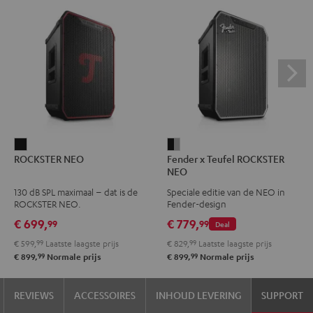
ROCKSTER
Fender
ROCKSTER NEO
Fender x Teufel ROCKSTER
NEO
x
NEO
Zwart
Teufel
130 dB SPL maximaal – dat is de
Speciale editie van de NEO in
ROCKSTER
ROCKSTER NEO.
Fender-design
NEO
€ 699,
€ 779,
99
99
Deal
Black
€ 599,
99
Laatste laagste prijs
€ 829,
99
Laatste laagste prijs
&
99
99
€ 899,
Normale prijs
€ 899,
Normale prijs
Steel
REVIEWS
ACCESSOIRES
INHOUD LEVERING
SUPPORT