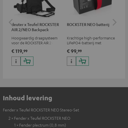
deuter x Teufel ROCKSTER
ROCKSTER NEO batterij
RO
AIR 2/NEO Backpack
Hoogwaardig draagsysteem
Krachtige high-performance
Bes
voor de ROCKSTER AIR 2 en
LiFePO4-batterij met
RO
ROCKSTER NEO van
diepontlaadbeveiliging voor
Teu
€ 119,
€ 99,
€ 
99
99
rugzakexperts deuter
de ROCKSTER NEO en Fender
geb
x Teufel ROCKSTER NEO
mog
Inhoud levering
Fender x Teufel ROCKSTER NEO Stereo-Set
2 × Fender x Teufel ROCKSTER NEO
1 × Fender plectrum (0,8 mm)