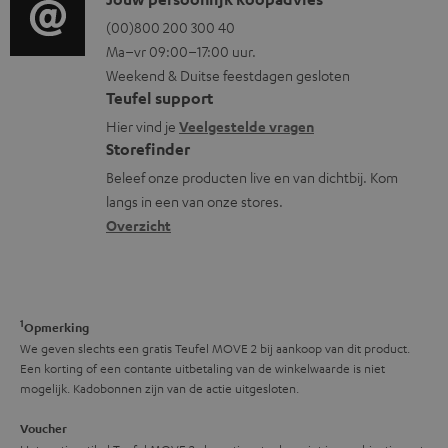
C
e
r
p
o
o
(00)800 200 300 40
i
m
o
Ma–vr 09:00–17:00 uur.
g
n
n
a
Weekend & Duitse feestdagen gesloten
r
l
t
f
t
Teufel support
t
o
a
o
i
Hier vind je
Veelgestelde vragen
.
s
c
Storefinder
r
e
l
s
t
Beleef onze producten live en van dichtbij. Kom
m
i
langs in een van onze stores.
a
i
a
Overzicht
n
r
n
t
k
y
f
i
s
o
e
.
1
r
Opmerking
t
We geven slechts een gratis Teufel MOVE 2 bij aankoop van dit product.
m
Een korting of een contante uitbetaling van de winkelwaarde is niet
i
a
mogelijk. Kadobonnen zijn van de actie uitgesloten.
t
t
Voucher
l