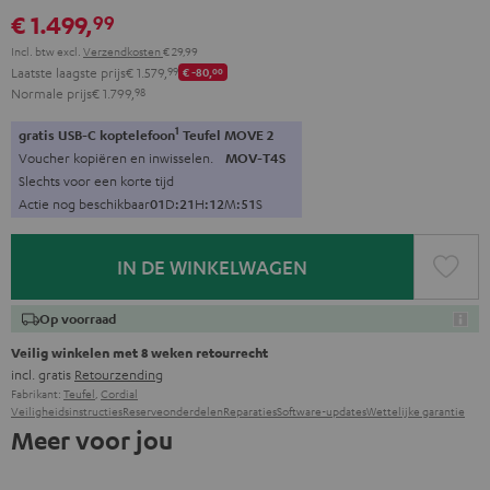
€ 1.499,
99
Incl. btw
excl.
Verzendkosten
€ 29,99
Laatste laagste prijs
€ 1.579,
99
€ -80,
00
Normale prijs
€ 1.799,
98
1
gratis USB-C koptelefoon
Teufel MOVE 2
Voucher kopiëren en inwisselen.
MOV-T4S
Slechts voor een korte tijd
Actie nog beschikbaar
0
1
D
:
2
1
H
:
1
2
M
:
5
0
S
IN DE WINKELWAGEN
Op voorraad
Veilig winkelen met 8 weken retourrecht
incl. gratis
Retourzending
Fabrikant:
Teufel
,
Cordial
Veiligheidsinstructies
Reserveonderdelen
Reparaties
Software-updates
Wettelijke garantie
Meer voor jou