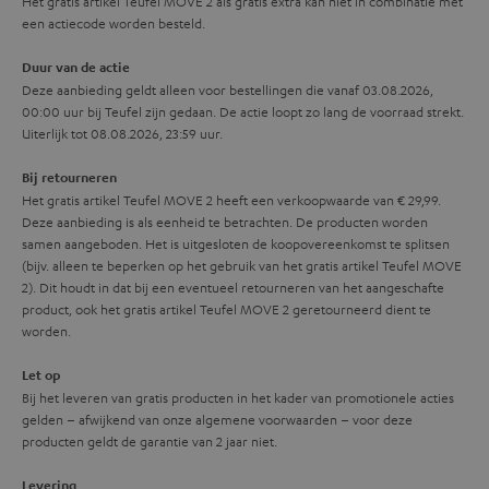
i
Het gratis artikel Teufel MOVE 2 als gratis extra kan niet in combinatie met
e
een actiecode worden besteld.
e
_
Duur van de actie
h
Deze aanbieding geldt alleen voor bestellingen die vanaf 03.08.2026,
00:00 uur bij Teufel zijn gedaan. De actie loopt zo lang de voorraad strekt.
i
Uiterlijk tot 08.08.2026, 23:59 uur.
d
Bij retourneren
d
Het gratis artikel Teufel MOVE 2 heeft een verkoopwaarde van € 29,99.
e
Deze aanbieding is als eenheid te betrachten. De producten worden
samen aangeboden. Het is uitgesloten de koopovereenkomst te splitsen
n
(bijv. alleen te beperken op het gebruik van het gratis artikel Teufel MOVE
2). Dit houdt in dat bij een eventueel retourneren van het aangeschafte
product, ook het gratis artikel Teufel MOVE 2 geretourneerd dient te
worden.
Let op
Bij het leveren van gratis producten in het kader van promotionele acties
gelden – afwijkend van onze algemene voorwaarden – voor deze
producten geldt de garantie van 2 jaar niet.
Levering