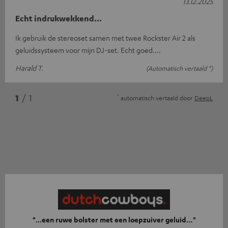
13.12.2025
Echt indrukwekkend...
Ik gebruik de stereoset samen met twee Rockster Air 2 als
geluidssysteem voor mijn DJ-set. Echt goed....
Harald T.
(Automatisch vertaald *)
*
1
/ 1
automatisch vertaald door
DeepL
"...een ruwe bolster met een loepzuiver geluid…"