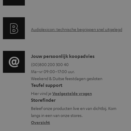
a
n
o
r
d
c
a
i
u
A
Audiolexicon: technische begrippen snel uitgelegd
n
n
m
u
t
f
e
d
i
o
n
i
C
Jouw persoonlijk koopadvies
e
r
t
o
o
(00)800 200 300 40
i
m
e
Ma–vr 09:00–17:00 uur.
g
n
n
a
n
Weekend & Duitse feestdagen gesloten
l
t
f
t
Teufel support
o
a
o
i
Hier vind je
Veelgestelde vragen
s
c
Storefinder
r
e
s
t
Beleef onze producten live en van dichtbij. Kom
m
langs in een van onze stores.
a
i
a
Overzicht
r
n
t