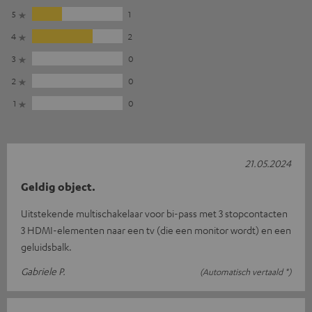
5
1
4
2
3
0
2
0
1
0
21.05.2024
Geldig object.
Uitstekende multischakelaar voor bi-pass met 3 stopcontacten
3 HDMI-elementen naar een tv (die een monitor wordt) en een
geluidsbalk.
Gabriele P.
(Automatisch vertaald *)