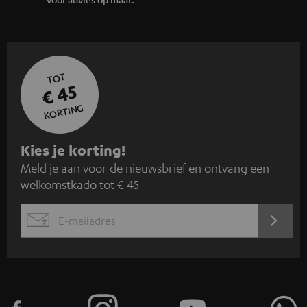
TOT
€ 45
KORTING
A
Kies je korting!
Meld je aan voor de nieuwsbrief en ontvang een
a
welkomstkado tot € 45
n
m
AANM
EMAIL
e
WIDGET
l
d
e