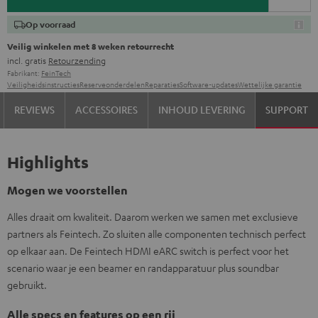
Op voorraad
Veilig winkelen met 8 weken retourrecht
incl. gratis
Retourzending
Fabrikant:
FeinTech
Veiligheidsinstructies
Reserveonderdelen
Reparaties
Software-updates
Wettelijke garantie
REVIEWS
ACCESSOIRES
INHOUD LEVERING
SUPPORT
Highlights
Mogen we voorstellen
Alles draait om kwaliteit. Daarom werken we samen met exclusieve
partners als Feintech. Zo sluiten alle componenten technisch perfect
op elkaar aan. De Feintech HDMI eARC switch is perfect voor het
scenario waar je een beamer en randapparatuur plus soundbar
gebruikt.
Alle specs en features op een rij