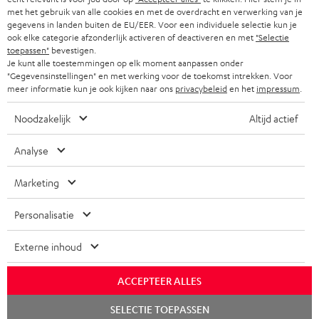
f
BLUETOOTH KOPTELEFOONS
met het gebruik van alle cookies en met de overdracht en verwerking van je
NEWSLETTER
gegevens in landen buiten de EU/EER. Voor een individuele selectie kun je
BELGIË
ook elke categorie afzonderlijk activeren of deactiveren en met
"Selectie
COMPLETE SETS
STORES
toepassen"
bevestigen.
Je kunt alle toestemmingen op elk moment aanpassen onder
FRANKRIJK
SPEAKERS
"Gegevensinstellingen" en met werking voor de toekomst intrekken. Voor
TEUFEL VOORDELEN
meer informatie kun je ook kijken naar ons
privacybeleid
en het
impressum
.
POLEN
ULTIMA
TEUFEL STORY
Noodzakelijk
Altijd actief
IN-EAR
SPANJE
MANAGEMENT
Analyse
'Kennelijke' (typ)fouten voorbehouden. De op de foto's afgebeelde
FANSHOP
DUURZAAMHEID
accessoires zijn niet bij de levering inbegrepen. Eventuele
ITALIË
Marketing
verwijderingskosten voor batterijen zijn bij de prijs inbegrepen.
NIEUWKOMERS
NORMEN EN WAARDES
Personalisatie
USA
©2026 Lautsprecher Teufel GmbH - All rights reserved.
KADOBON
Externe inhoud
Disclaimer
Algemene voorwaarden
Privacybeleid
ANDERE LANDEN
TOEGANKELIJK
Instellingen privacybeleid
EU Data Act
hier de overeenkomst herroepen
ACCEPTEER ALLES
Chat
SELECTIE TOEPASSEN
starten