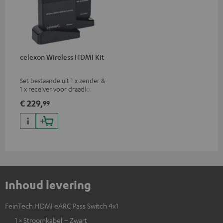
celexon Wireless HDMI Kit
Set bestaande uit 1 x zender &
1 x receiver voor draadloze
HDMI signaaloverdracht
€ 229,
99
(audio/video) tot 30 meter
(zichtlijn)
Inhoud levering
FeinTech HDMI eARC Pass Switch 4x1
1 × Stroomkabel – Zwart