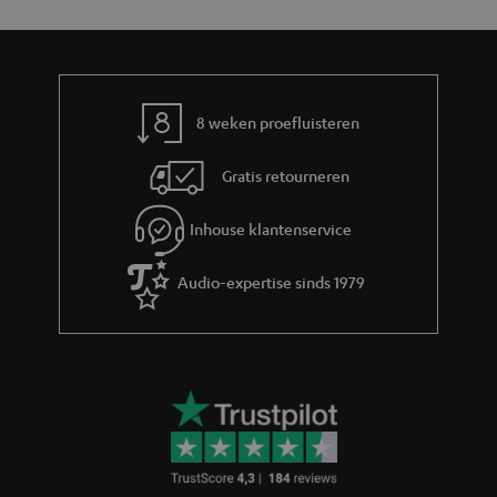
y
f
i
o
e
r
m
8 weken proefluisteren
a
Gratis retourneren
t
i
Inhouse klantenservice
e
Audio-expertise sinds 1979