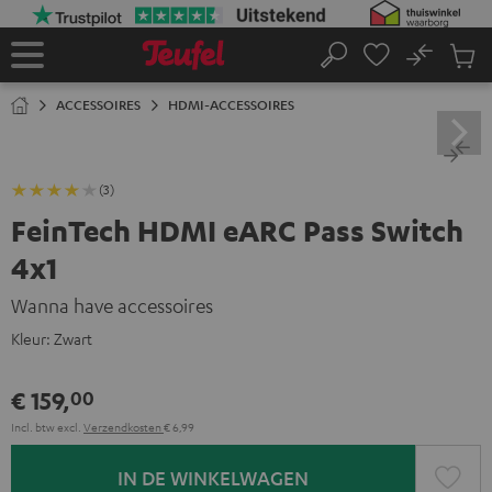
GA
NAAR
NHOUD
No
Ops
Home
Zoeken
Produ
winke
ACCESSOIRES
HDMI-ACCESSOIRES
(3)
FeinTech HDMI eARC Pass Switch
4x1
Wanna have accessoires
Kleur:
Zwart
€ 159,
00
Incl. btw
excl.
Verzendkosten
€ 6,99
IN DE WINKELWAGEN