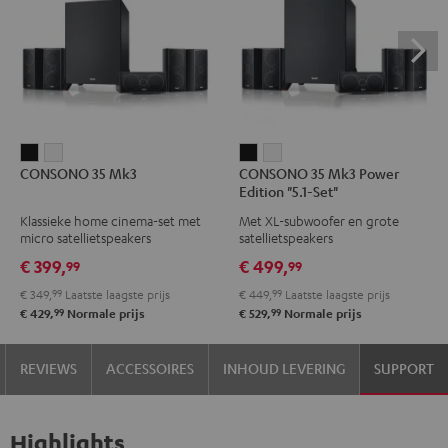
CONSONO
CONSONO
CONSONO
CONSONO
CONSONO 35 Mk3
CONSONO 35 Mk3 Power
35
35
35
35
Edition "5.1-Set"
Mk3
Mk3
Mk3
Mk3
Klassieke home cinema-set met
Met XL-subwoofer en grote
Zwart
Wit
Power
Power
micro satellietspeakers
satellietspeakers
Edition
Edition
€ 399,
€ 499,
99
99
"5.1-
"5.1-
€ 349,
99
Laatste laagste prijs
€ 449,
99
Laatste laagste prijs
Set"
Set"
99
99
€ 429,
Normale prijs
€ 529,
Normale prijs
Zwart
Wit
REVIEWS
ACCESSOIRES
INHOUD LEVERING
SUPPORT
Highlights