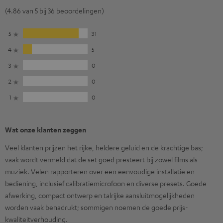
(4.86 van 5 bij 36 beoordelingen)
5
31
4
5
3
0
2
0
1
0
Wat onze klanten zeggen
Veel klanten prijzen het rijke, heldere geluid en de krachtige bas;
vaak wordt vermeld dat de set goed presteert bij zowel films als
muziek. Velen rapporteren over een eenvoudige installatie en
bediening, inclusief calibratiemicrofoon en diverse presets. Goede
afwerking, compact ontwerp en talrijke aansluitmogelijkheden
worden vaak benadrukt; sommigen noemen de goede prijs-
kwaliteitverhouding.