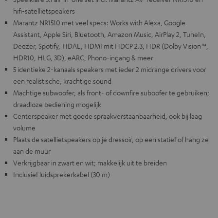
hifi-satellietspeakers
Marantz NR1510 met veel specs: Works with Alexa, Google
Assistant, Apple Siri, Bluetooth, Amazon Music, AirPlay 2, TuneIn,
Deezer, Spotify, TIDAL, HDMI mit HDCP 2.3, HDR (Dolby Vision™,
HDR10, HLG, 3D), eARC, Phono-ingang & meer
5 identieke 2-kanaals speakers met ieder 2 midrange drivers voor
een realistische, krachtige sound
Machtige subwoofer, als front- of downfire suboofer te gebruiken;
draadloze bediening mogelijk
Centerspeaker met goede spraakverstaanbaarheid, ook bij laag
volume
Plaats de satellietspeakers op je dressoir, op een statief of hang ze
aan de muur
Verkrijgbaar in zwart en wit; makkelijk uit te breiden
Inclusief luidsprekerkabel (30 m)