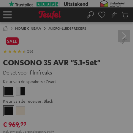
GA
NAAR
NHOUD
No
Ops
Home
Zoeken
Produ
winke
HOME CINEMA
MICRO-LUIDSPREKERS
SALE
(36)
CONSONO 35 AVR "5.1-Set"
De set voor filmfreaks
Kleur van de speakers :
Zwart
Zwart
Wit/zwart
Kleur van de receiver:
Black
Black
Silver-
Gold
€ 969,
99
Incl. btw
excl.
Verzendkosten
€ 34,99