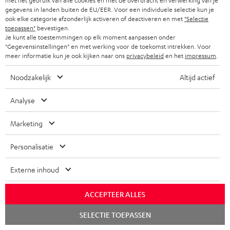
met het gebruik van alle cookies en met de overdracht en verwerking van je
gegevens in landen buiten de EU/EER. Voor een individuele selectie kun je
De levering van het gratis artikel Teufel MOVE 2 hoeft niet per se
ook elke categorie afzonderlijk activeren of deactiveren en met
"Selectie
tegelijkertijd met het aangeschafte product plaats te vinden. De levering
toepassen"
bevestigen.
kan eventueel ook later plaatsvinden.
Je kunt alle toestemmingen op elk moment aanpassen onder
"Gegevensinstellingen" en met werking voor de toekomst intrekken. Voor
meer informatie kun je ook kijken naar ons
privacybeleid
en het
impressum
.
Noodzakelijk
Altijd actief
8 weken proefluisteren
Analyse
Gratis retourneren
Marketing
Inhouse klantenservice
Personalisatie
Externe inhoud
Audio-expertise sinds 1979
ACCEPTEER ALLES
Chat
SELECTIE TOEPASSEN
starten