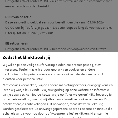
i
Het gratis artikel Teufel MOVE 2 als gratis extra kan niet in combinatie met
een actiecode worden besteld.
e
Duur van de actie
Deze aanbieding geldt alleen voor bestellingen die vanaf 03.08.2026,
00:00 uur bij Teufel zijn gedaan. De actie loopt zo lang de voorraad strekt.
Uiterlijk tot 08.08.2026, 23:59 uur.
Bij retourneren
Het gratis artikel Teufel MOVE 2 heeft een verkoopwaarde van € 29,99.
Deze aanbieding is als eenheid te betrachten. De producten worden
Zodat het klinkt zoals jij
samen aangeboden. Het is uitgesloten de koopovereenkomst te splitsen
Wij willen je een veilige surfervaring bieden die precies past bij jouw
(bijv. alleen te beperken op het gebruik van het gratis artikel Teufel MOVE
interesses. Teufel maakt hiervoor gebruik van cookies en andere
2). Dit houdt in dat bij een eventueel retourneren van het aangeschafte
trackingtechnologieën op deze websites – ook van derden, en gebruikt
product, ook het gratis artikel Teufel MOVE 2 geretourneerd dient te
diensten voor personalisatie.
worden.
Met cookies verwerken, wij en andere marketingpartners jouw gegevens en
leren wij wat je leuk vindt - via jouw gedrag op onze website en informatie
Let op
van je apparaat. Aan jou de keuze: als je op
"Alles weigeren"
klikt, bevestig je
Bij het leveren van gratis producten in het kader van promotionele acties
onze basisinstelling, waarbij wij alleen noodzakelijke cookies activeren. Dit
gelden – afwijkend van onze algemene voorwaarden – voor deze
betekent dat je aanbevelingen zult ontvangen, maar dat ze willekeurig
producten geldt de garantie van 2 jaar niet.
worden geselecteerd. Je ontvangt gepersonaliseerde reclame en inhoud die
echt relevant is voor jou door op
"Accepteer alles"
te klikken. Hier stem je in
Levering