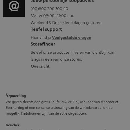
i
C
Jouw persoonlijk koopadvies
e
r
o
o
(00)800 200 300 40
i
m
Ma–vr 09:00–17:00 uur.
g
n
n
a
Weekend & Duitse feestdagen gesloten
l
t
f
t
Teufel support
o
a
o
i
Hier vind je
Veelgestelde vragen
s
c
Storefinder
r
e
s
t
Beleef onze producten live en van dichtbij. Kom
m
langs in een van onze stores.
a
i
a
Overzicht
r
n
t
y
f
i
o
e
1
r
Opmerking
We geven slechts een gratis Teufel MOVE 2 bij aankoop van dit product.
m
Een korting of een contante uitbetaling van de winkelwaarde is niet
a
mogelijk. Kadobonnen zijn van de actie uitgesloten.
t
Voucher