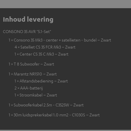
Inhoud levering
CONSONO 35 AVR "5.1-Set"
1 × Consono 35 Mk3 - center + satellieten - bundel – Zwart
4 × Satelliet CS 35 FCR Mk3 – Zwart
1 × Center CS 35 C Mk3 – Zwart
1 × T 8 Subwoofer – Zwart
1 × Marantz NR1510 – Zwart
1 × Afstandsbediening – Zwart
2 × AAA-batterij
1 × Stroomkabel – Zwart
1 × Subwooferkabel 2.5m - C3525W – Zwart
1 × 30m luidsprekerkabel 1.0 mm2 - C1030S – Zwart