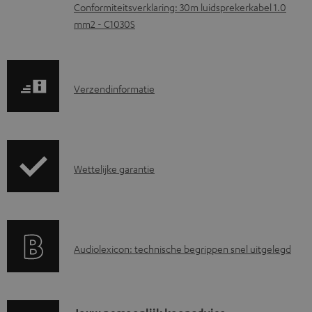
m
Conformiteitsverklaring: 30m luidsprekerkabel 1.0
e
mm2 - C1030S
n
t
e
V
Verzendinformatie
n
e
r
z
G
Wettelijke garantie
e
a
n
r
d
a
i
A
Audiolexicon: technische begrippen snel uitgelegd
n
n
u
t
f
d
i
o