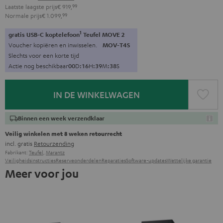
Laatste laagste prijs
€ 919,
99
Normale prijs
€ 1.099,
99
1
gratis USB-C koptelefoon
Teufel MOVE 2
Voucher kopiëren en inwisselen.
MOV-T4S
Slechts voor een korte tijd
Actie nog beschikbaar
0
0
D
:
1
6
H
:
3
9
M
:
3
7
S
IN DE WINKELWAGEN
Binnen een week verzendklaar
Veilig winkelen met 8 weken retourrecht
incl. gratis
Retourzending
Fabrikant:
Teufel
,
Marantz
Veiligheidsinstructies
Reserveonderdelen
Reparaties
Software-updates
Wettelijke garantie
Meer voor jou