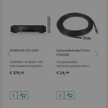
YAMAHA CD-S303
Subwooferkabel 5.0m -
Sta
C3550W
Kwaliteits cd-speler met
Hoogwaardige
Sta
indrukwekkend geluid en
verbindingskabel subwoofer
hoogwaardige afwerking
cinch mono
€ 379,
€ 24,
€ 
00
99