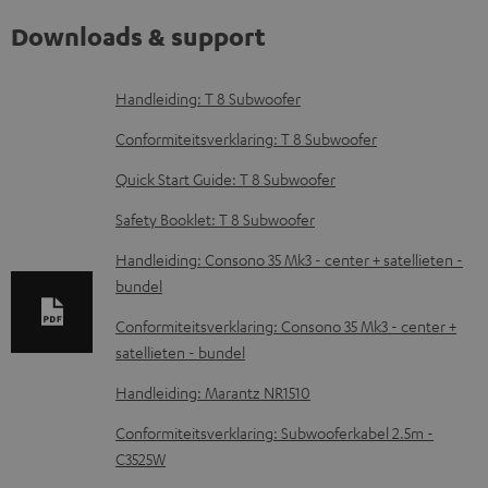
Downloads & support
D
Handleiding: T 8 Subwoofer
o
Conformiteitsverklaring: T 8 Subwoofer
w
Quick Start Guide: T 8 Subwoofer
n
Safety Booklet: T 8 Subwoofer
l
o
Handleiding: Consono 35 Mk3 - center + satellieten -
bundel
a
d
Conformiteitsverklaring: Consono 35 Mk3 - center +
satellieten - bundel
d
o
Handleiding: Marantz NR1510
c
Conformiteitsverklaring: Subwooferkabel 2.5m -
u
C3525W