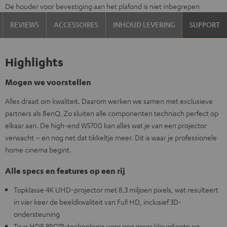
De houder voor bevestiging aan het plafond is niet inbegrepen
REVIEWS
ACCESSOIRES
INHOUD LEVERING
SUPPORT
Highlights
Mogen we voorstellen
Alles draait om kwaliteit. Daarom werken we samen met exclusieve
partners als BenQ. Zo sluiten alle componenten technisch perfect op
elkaar aan. De high-end W5700 kan alles wat je van een projector
verwacht – en nog net dat tikkeltje meer. Dit is waar je professionele
home cinema begint.
Alle specs en features op een rij
Topklasse 4K UHD-projector met 8,3 miljoen pixels, wat resulteert
in vier keer de beeldkwaliteit van Full HD, inclusief 3D-
ondersteuning
True HDR PRO™-technologie voor nog meer kleurdiepte en