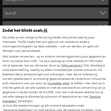
r
HOME CINEMA SPEAKERS
n
Bedrijf
i
COMPLETE SYSTEMEN
SUPPORT
e
Teufel online shops
Zodat het klinkt zoals jij
SOUNDBARS
u
CARRIÈRE
Wij willen je een veilige surfervaring bieden die precies past bij jouw
DUITSLAND
w
interesses. Teufel maakt hiervoor gebruik van cookies en andere
HIFI-SPEAKERS
PERS & MARKETING
trackingtechnologieën op deze websites – ook van derden, en gebruikt
s
diensten voor personalisatie.
OOSTENRIJK
SMART HOME
b
Met cookies verwerken, wij en andere marketingpartners jouw gegevens en
B2B
leren wij wat je leuk vindt - via jouw gedrag op onze website en informatie
r
ZWITSERLAND
BLUETOOTH
van je apparaat. Aan jou de keuze: als je op
"Alles weigeren"
klikt, bevestig je
PARTNERPROGRAMMA
onze basisinstelling, waarbij wij alleen noodzakelijke cookies activeren. Dit
i
betekent dat je aanbevelingen zult ontvangen, maar dat ze willekeurig
KOPTELEFOONS
e
worden geselecteerd. Je ontvangt gepersonaliseerde reclame en inhoud die
NEDERLAND
BLOG
echt relevant is voor jou door op
"Accepteer alles"
te klikken. Hier stem je in
f
BLUETOOTH KOPTELEFOONS
met het gebruik van alle cookies en met de overdracht en verwerking van je
NEWSLETTER
gegevens in landen buiten de EU/EER. Voor een individuele selectie kun je
BELGIË
ook elke categorie afzonderlijk activeren of deactiveren en met
"Selectie
COMPLETE SETS
STORES
toepassen"
bevestigen.
Je kunt alle toestemmingen op elk moment aanpassen onder
FRANKRIJK
SPEAKERS
"Gegevensinstellingen" en met werking voor de toekomst intrekken. Voor