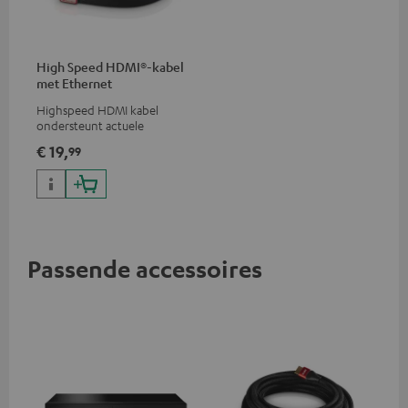
High Speed HDMI®-kabel
met Ethernet
Highspeed HDMI kabel
ondersteunt actuele
standaards zoals 4K 50/60p en
€ 19,
99
4K 3D
Passende accessoires