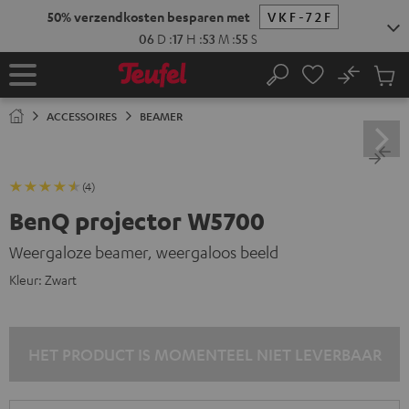
GA
50% verzendkosten besparen met
VKF-72F
NAAR
NHOUD
06
D
:
17
H
:
53
M
:
54
S
No
Ops
Home
Zoeken
Produ
winke
ACCESSOIRES
BEAMER
(4)
BenQ projector W5700
Weergaloze beamer, weergaloos beeld
Kleur:
Zwart
HET PRODUCT IS MOMENTEEL NIET LEVERBAAR