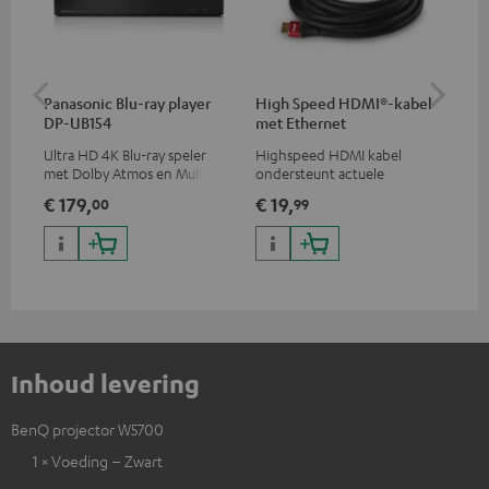
Panasonic Blu-ray player
High Speed HDMI®-kabel
ce
DP-UB154
met Ethernet
uni
Ultra HD 4K Blu-ray speler
Highspeed HDMI kabel
Uni
met Dolby Atmos en Multi
ondersteunt actuele
com
HDR-ondersteuning,
standaards zoals 4K 50/60p en
bea
€ 179,
€ 19,
€ 
00
99
waaronder HDR10+ voor
4K 3D
superieure beeldkwaliteit met
levensecht contrast en
kleuren
Inhoud levering
BenQ projector W5700
1 × Voeding – Zwart