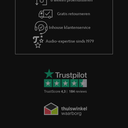
a
Gratis retourneren
t
i
Inhouse klantenservice
e
Audio-expertise sinds 1979