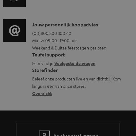
u
t
o
d
i
c
i
C
Jouw persoonlijk koopadvies
e
u
o
o
(00)800 200 300 40
i
m
Ma–vr 09:00–17:00 uur.
g
n
n
e
Weekend & Duitse feestdagen gesloten
l
t
f
n
Teufel support
o
a
o
t
Hier vind je
Veelgestelde vragen
s
c
Storefinder
r
e
s
t
Beleef onze producten live en van dichtbij. Kom
m
n
langs in een van onze stores.
a
i
a
Overzicht
r
n
t
y
f
i
o
e
r
m
8 weken proefluisteren