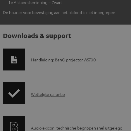
1 × Afstandsbediening – Zwart
De houder voor bevestiging aan het plafond is niet inbegrepen
Downloads & support
D
Handleiding: BenQ projector W5700
o
w
n
G
l
Wettelijke garantie
a
o
r
a
a
d
A
Audiolexicon: technische begrippen snel uitgelegd
n
d