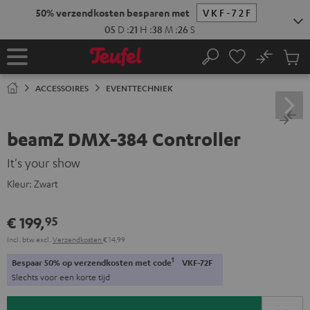
GA
50% verzendkosten besparen met
VKF-72F
NAAR
NHOUD
05
D
:
21
H
:
38
M
:
25
S
No
Ops
Home
Zoeken
Produ
winke
ACCESSOIRES
EVENTTECHNIEK
beamZ DMX-384 Controller
It's your show
Kleur:
Zwart
€ 199,
95
Incl. btw
excl.
Verzendkosten
€ 14,99
1
Bespaar 50% op verzendkosten met code
VKF-72F
Slechts voor een korte tijd