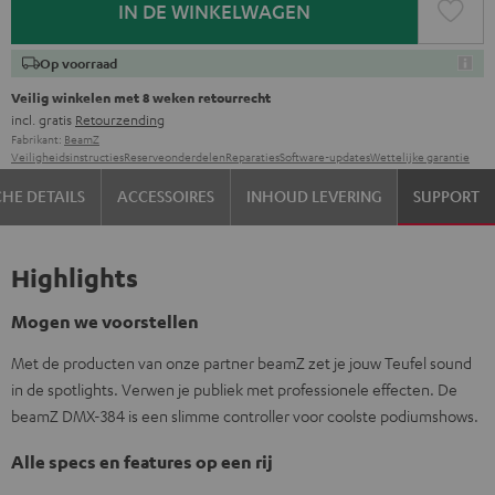
IN DE WINKELWAGEN
Op voorraad
Veilig winkelen met 8 weken retourrecht
incl. gratis
Retourzending
Fabrikant:
BeamZ
Veiligheidsinstructies
Reserveonderdelen
Reparaties
Software-updates
Wettelijke garantie
HE DETAILS
ACCESSOIRES
INHOUD LEVERING
SUPPORT
Highlights
Mogen we voorstellen
Met de producten van onze partner beamZ zet je jouw Teufel sound
in de spotlights. Verwen je publiek met professionele effecten. De
beamZ DMX-384 is een slimme controller voor coolste podiumshows.
Alle specs en features op een rij