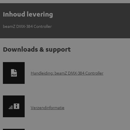
Inhoud levering
beamZ DMX-384 Controller
Downloads & support
D
Handleiding: beamZ DMX-384 Controller
o
w
n
V
l
Verzendinformatie
e
o
r
a