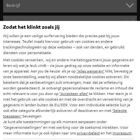
HOME CINEMA SPEAKERS
n
Bedrijf
i
COMPLETE SYSTEMEN
SUPPORT
e
Teufel online shops
Zodat het klinkt zoals jij
SOUNDBARS
u
CARRIÈRE
Wij willen je een veilige surfervaring bieden die precies past bij jouw
DUITSLAND
w
interesses. Teufel maakt hiervoor gebruik van cookies en andere
HIFI-SPEAKERS
PERS & MARKETING
trackingtechnologieën op deze websites – ook van derden, en gebruikt
s
diensten voor personalisatie.
OOSTENRIJK
SMART HOME
b
Met cookies verwerken, wij en andere marketingpartners jouw gegevens en
B2B
leren wij wat je leuk vindt - via jouw gedrag op onze website en informatie
r
ZWITSERLAND
BLUETOOTH
van je apparaat. Aan jou de keuze: als je op
"Alles weigeren"
klikt, bevestig je
PARTNERPROGRAMMA
onze basisinstelling, waarbij wij alleen noodzakelijke cookies activeren. Dit
i
betekent dat je aanbevelingen zult ontvangen, maar dat ze willekeurig
KOPTELEFOONS
e
worden geselecteerd. Je ontvangt gepersonaliseerde reclame en inhoud die
NEDERLAND
BLOG
echt relevant is voor jou door op
"Accepteer alles"
te klikken. Hier stem je in
f
BLUETOOTH KOPTELEFOONS
met het gebruik van alle cookies en met de overdracht en verwerking van je
NEWSLETTER
gegevens in landen buiten de EU/EER. Voor een individuele selectie kun je
BELGIË
ook elke categorie afzonderlijk activeren of deactiveren en met
"Selectie
COMPLETE SETS
STORES
toepassen"
bevestigen.
Je kunt alle toestemmingen op elk moment aanpassen onder
FRANKRIJK
SPEAKERS
"Gegevensinstellingen" en met werking voor de toekomst intrekken. Voor
TEUFEL VOORDELEN
meer informatie kun je ook kijken naar ons
privacybeleid
en het
impressum
.
POLEN
ULTIMA