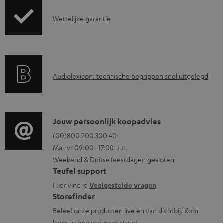
z
d
G
Wettelijke garantie
e
d
a
n
o
r
d
c
a
i
u
A
Audiolexicon: technische begrippen snel uitgelegd
n
n
m
u
t
f
e
d
i
o
n
i
C
Jouw persoonlijk koopadvies
e
r
t
o
o
(00)800 200 300 40
i
m
e
Ma–vr 09:00–17:00 uur.
g
n
n
a
n
Weekend & Duitse feestdagen gesloten
l
t
f
t
Teufel support
o
a
o
i
Hier vind je
Veelgestelde vragen
s
c
Storefinder
r
e
s
t
Beleef onze producten live en van dichtbij. Kom
m
langs in een van onze stores.