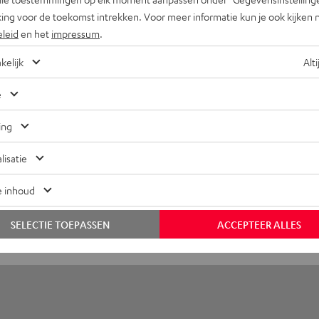
S 2 oortje links
ing voor de toekomst intrekken. Voor meer informatie kun je ook kijken 
eleid
en het
impressum
.
fmetingen
kelijk
Alti
ompatibiliteit
e
lektronica
ing
uidspreker
lisatie
ansluitingen
e inhoud
fstandsbediening
SELECTIE TOEPASSEN
ACCEPTEER ALLES