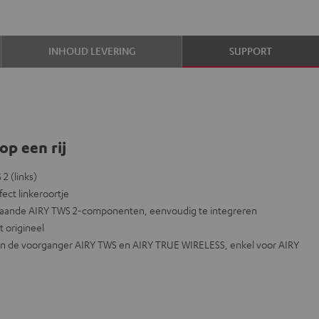
INHOUD LEVERING
SUPPORT
op een rij
2 (links)
ect linkeroortje
estaande AIRY TWS 2-componenten, eenvoudig te integreren
t origineel
g van de voorganger AIRY TWS en AIRY TRUE WIRELESS, enkel voor AIRY