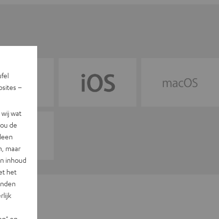
ufel
sites –
wij wat
jou de
lleen
n, maar
en inhoud
et het
landen
lijk
en" en