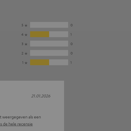
5
0
4
1
3
0
2
0
1
1
21.01.2026
t weergegeven als een
s de hele recensie