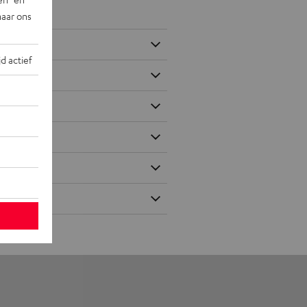
naar ons
jd actief