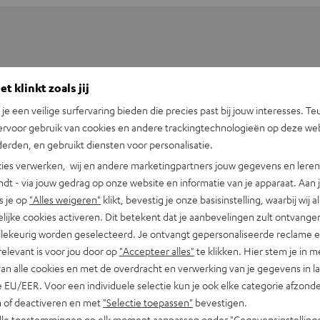
t klinkt zoals jij
n je een veilige surfervaring bieden die precies past bij jouw interesses. Te
ervoor gebruik van cookies en andere trackingtechnologieën op deze web
erden, en gebruikt diensten voor personalisatie.
ies verwerken, wij en andere marketingpartners jouw gegevens en leren 
indt - via jouw gedrag op onze website en informatie van je apparaat. Aan 
s je op
"Alles weigeren"
klikt, bevestig je onze basisinstelling, waarbij wij a
lijke cookies activeren. Dit betekent dat je aanbevelingen zult ontvange
illekeurig worden geselecteerd. Je ontvangt gepersonaliseerde reclame 
relevant is voor jou door op
"Accepteer alles"
te klikken. Hier stem je in m
van alle cookies en met de overdracht en verwerking van je gegevens in 
 EU/EER. Voor een individuele selectie kun je ook elke categorie afzonder
n of deactiveren en met
"Selectie toepassen"
bevestigen.
alle toestemmingen op elk moment aanpassen onder "Gegevensinstelling