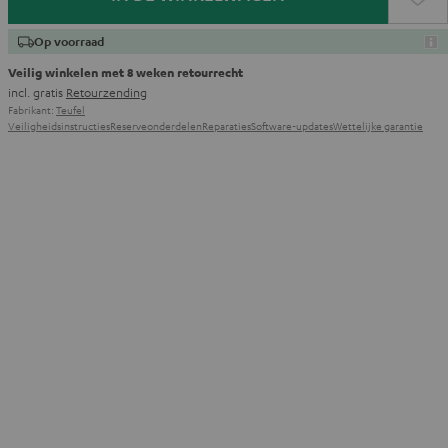
Op voorraad
Veilig winkelen met 8 weken retourrecht
incl. gratis
Retourzending
Fabrikant:
Teufel
Veiligheidsinstructies
Reserveonderdelen
Reparaties
Software-updates
Wettelijke garantie