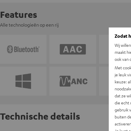
Features
Alle technologieën op een rij
Zodat he
Wij wille
maakt hi
ook van d
Met cook
je leuk v
keuze: al
noodzake
dat ze w
die echt 
gebruik 
Technische details
buiten de
activere
Je kunt 