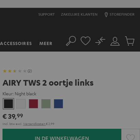
SUPPORT
ZAKELIJKE KLANTEN
STOREFINDER
No
ACCESSOIRES
MEER
Zoeken
Mijn
Produc
account
winkel
(2)
AIRY TWS 2 oortje links
Kleur:
Night black
Night
Pure
Ruby
Sage
Space
black
White
Red
Green
blue
€ 39,
99
Incl. btw
excl.
Verzendkosten
€ 2,99
IN DE WINKELWAGEN