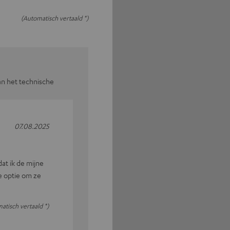
(Automatisch vertaald *)
an het technische
07.08.2025
at ik de mijne
e optie om ze
atisch vertaald *)