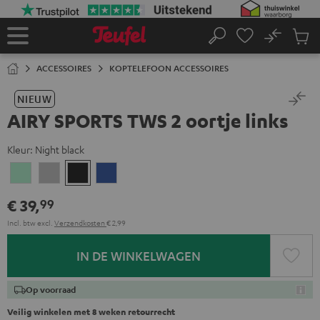
GA
NAAR
NHOUD
No
Ops
Home
Zoeken
Produ
winke
ACCESSOIRES
KOPTELEFOON ACCESSOIRES
NIEUW
AIRY SPORTS TWS 2 oortje links
Kleur:
Night black
Misty
Moon
Night
Space
Green
gray
black
blue
€ 39,
99
Incl. btw
excl.
Verzendkosten
€ 2,99
IN DE WINKELWAGEN
Op voorraad
Veilig winkelen met 8 weken retourrecht