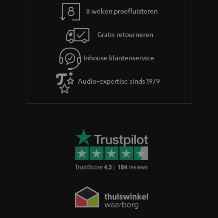
t
8 weken proefluisteren
i
e
Gratis retourneren
Inhouse klantenservice
Audio-expertise sinds 1979