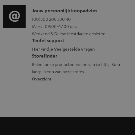
d
i
o
n
i
C
Jouw persoonlijk koopadvies
e
r
t
o
o
(00)800 200 300 40
i
m
e
Ma–vr 09:00–17:00 uur.
g
n
n
a
n
Weekend & Duitse feestdagen gesloten
l
t
f
t
Teufel support
o
a
o
i
Hier vind je
Veelgestelde vragen
s
c
Storefinder
r
e
s
t
Beleef onze producten live en van dichtbij. Kom
m
langs in een van onze stores.
a
i
a
Overzicht
r
n
t
y
f
i
o
e
r
m
a