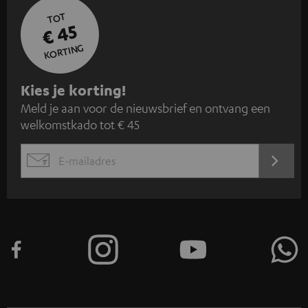
TOT
€ 45
KORTING
A
Kies je korting!
Meld je aan voor de nieuwsbrief en ontvang een
a
welkomstkado tot € 45
n
m
AANM
EMAIL
e
WIDGET
l
d
e
n
v
o