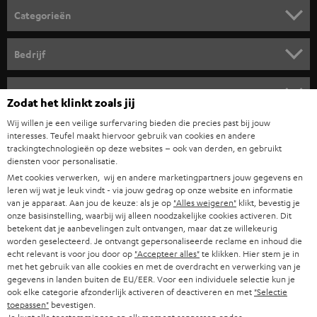
o
Categorieën
r
HOME CINEMA SPEAKERS
n
Bedrijf
i
COMPLETE SYSTEMEN
SUPPORT
e
Teufel online shops
Zodat het klinkt zoals jij
SOUNDBARS
u
CARRIÈRE
Wij willen je een veilige surfervaring bieden die precies past bij jouw
DUITSLAND
w
interesses. Teufel maakt hiervoor gebruik van cookies en andere
HIFI-SPEAKERS
trackingtechnologieën op deze websites – ook van derden, en gebruikt
PERS & MARKETING
s
diensten voor personalisatie.
OOSTENRIJK
SMART HOME
b
Met cookies verwerken, wij en andere marketingpartners jouw gegevens en
B2B
leren wij wat je leuk vindt - via jouw gedrag op onze website en informatie
r
ZWITSERLAND
van je apparaat. Aan jou de keuze: als je op
"Alles weigeren"
klikt, bevestig je
BLUETOOTH
PARTNERPROGRAMMA
onze basisinstelling, waarbij wij alleen noodzakelijke cookies activeren. Dit
i
betekent dat je aanbevelingen zult ontvangen, maar dat ze willekeurig
KOPTELEFOONS
e
worden geselecteerd. Je ontvangt gepersonaliseerde reclame en inhoud die
NEDERLAND
BLOG
echt relevant is voor jou door op
"Accepteer alles"
te klikken. Hier stem je in
f
BLUETOOTH KOPTELEFOONS
met het gebruik van alle cookies en met de overdracht en verwerking van je
NEWSLETTER
gegevens in landen buiten de EU/EER. Voor een individuele selectie kun je
BELGIË
ook elke categorie afzonderlijk activeren of deactiveren en met
"Selectie
COMPLETE SETS
STORES
toepassen"
bevestigen.