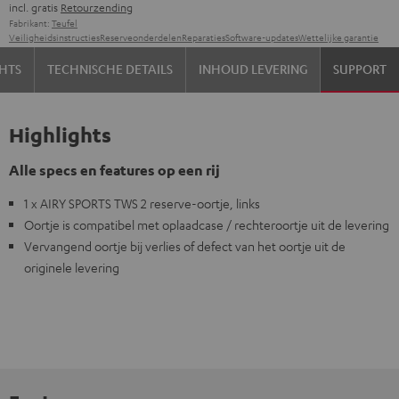
incl. gratis
Retourzending
Fabrikant:
Teufel
Veiligheidsinstructies
Reserveonderdelen
Reparaties
Software-updates
Wettelijke garantie
HTS
TECHNISCHE DETAILS
INHOUD LEVERING
SUPPORT
Highlights
Alle specs en features op een rij
1 x AIRY SPORTS TWS 2 reserve-oortje, links
Oortje is compatibel met oplaadcase / rechteroortje uit de levering
Vervangend oortje bij verlies of defect van het oortje uit de
originele levering