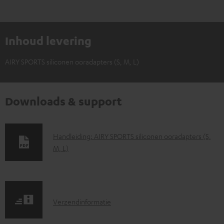
Inhoud levering
AIRY SPORTS siliconen ooradapters (S, M, L)
Downloads & support
D
Handleiding: AIRY SPORTS siliconen ooradapters (S,
M, L)
o
w
n
l
V
Verzendinformatie
o
e