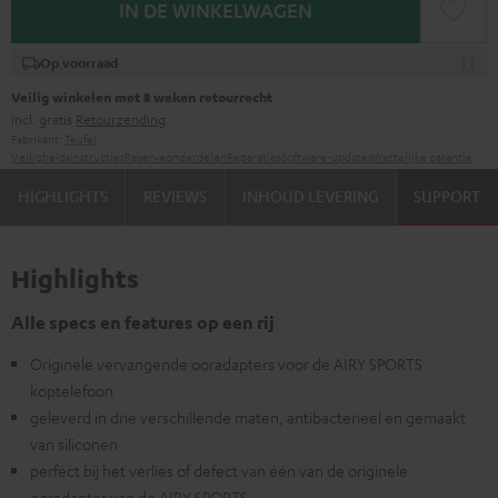
IN DE WINKELWAGEN
Op voorraad
Veilig winkelen met 8 weken retourrecht
incl. gratis
Retourzending
Fabrikant:
Teufel
Veiligheidsinstructies
Reserveonderdelen
Reparaties
Software-updates
Wettelijke garantie
HIGHLIGHTS
REVIEWS
INHOUD LEVERING
SUPPORT
Highlights
Alle specs en features op een rij
Originele vervangende ooradapters voor de AIRY SPORTS
koptelefoon
geleverd in drie verschillende maten, antibacterieel en gemaakt
van siliconen
perfect bij het verlies of defect van één van de originele
ooradapter van de AIRY SPORTS