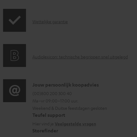
a
r
d
z
d
G
Wettelijke garantie
e
o
a
n
c
r
d
u
a
i
m
A
Audiolexicon: technische begrippen snel uitgelegd
n
n
e
u
t
f
n
d
i
o
t
i
C
Jouw persoonlijk koopadvies
e
r
e
o
o
(00)800 200 300 40
i
m
Ma–vr 09:00–17:00 uur.
n
g
n
n
a
Weekend & Duitse feestdagen gesloten
l
t
f
t
Teufel support
o
a
o
i
Hier vind je
Veelgestelde vragen
s
c
Storefinder
r
e