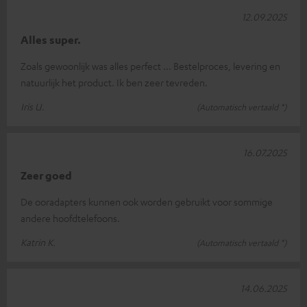
12.09.2025
Alles super.
Zoals gewoonlijk was alles perfect ... Bestelproces, levering en
natuurlijk het product. Ik ben zeer tevreden.
Iris U.
(Automatisch vertaald *)
16.07.2025
Zeer goed
De ooradapters kunnen ook worden gebruikt voor sommige
andere hoofdtelefoons.
Katrin K.
(Automatisch vertaald *)
14.06.2025