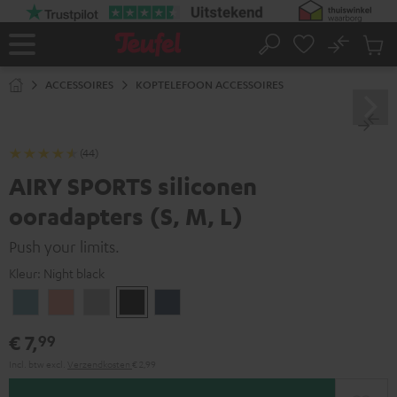
GA
NAAR
NHOUD
No
Ops
Home
Zoeken
Produ
winke
ACCESSOIRES
KOPTELEFOON ACCESSOIRES
(44)
AIRY SPORTS siliconen
ooradapters (S, M, L)
Push your limits.
Kleur:
Night black
Arctic
Coral
Moon
Night
Steel
blue
pink
gray
black
blue
€ 7,
99
Incl. btw
excl.
Verzendkosten
€ 2,99