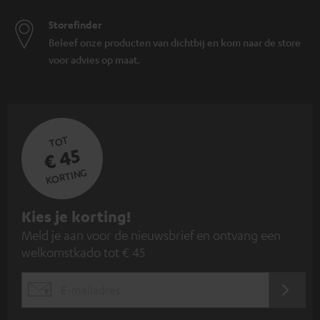
Storefinder
Beleef onze producten van dichtbij en kom naar de store
voor advies op maat.
TOT
€ 45
KORTING
A
Kies je korting!
Meld je aan voor de nieuwsbrief en ontvang een
a
welkomstkado tot € 45
n
m
AANM
EMAIL
e
WIDGET