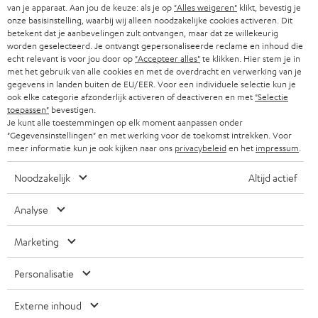
r
ZWITSERLAND
BLUETOOTH
van je apparaat. Aan jou de keuze: als je op
"Alles weigeren"
klikt, bevestig je
PARTNERPROGRAMMA
onze basisinstelling, waarbij wij alleen noodzakelijke cookies activeren. Dit
i
betekent dat je aanbevelingen zult ontvangen, maar dat ze willekeurig
KOPTELEFOONS
e
worden geselecteerd. Je ontvangt gepersonaliseerde reclame en inhoud die
NEDERLAND
BLOG
echt relevant is voor jou door op
"Accepteer alles"
te klikken. Hier stem je in
f
BLUETOOTH KOPTELEFOONS
met het gebruik van alle cookies en met de overdracht en verwerking van je
NEWSLETTER
gegevens in landen buiten de EU/EER. Voor een individuele selectie kun je
BELGIË
ook elke categorie afzonderlijk activeren of deactiveren en met
"Selectie
COMPLETE SETS
STORES
toepassen"
bevestigen.
Je kunt alle toestemmingen op elk moment aanpassen onder
FRANKRIJK
SPEAKERS
"Gegevensinstellingen" en met werking voor de toekomst intrekken. Voor
TEUFEL VOORDELEN
meer informatie kun je ook kijken naar ons
privacybeleid
en het
impressum
.
POLEN
ULTIMA
TEUFEL STORY
Noodzakelijk
Altijd actief
IN-EAR
SPANJE
MANAGEMENT
Analyse
'Kennelijke' (typ)fouten voorbehouden. De op de foto's afgebeelde
FANSHOP
DUURZAAMHEID
accessoires zijn niet bij de levering inbegrepen. Eventuele
ITALIË
Marketing
verwijderingskosten voor batterijen zijn bij de prijs inbegrepen.
NIEUWKOMERS
NORMEN EN WAARDES
Personalisatie
USA
©2026 Lautsprecher Teufel GmbH - All rights reserved.
KADOBON
Externe inhoud
Disclaimer
Algemene voorwaarden
Privacybeleid