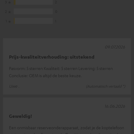
3
2
2
0
1
1
09.07.2026
Prijs-kwaliteitverhouding: uitstekend
Pasvorm: 5 sterren Kwaliteit: 5 sterren Levering: 5 sterren
Conclusie: OEM is altijd de beste keuze.
Uwe .
(Automatisch vertaald *)
16.06.2026
Geweldig!
Een onmisbaar reserveonderapparaat, zodat je de koptelefoon