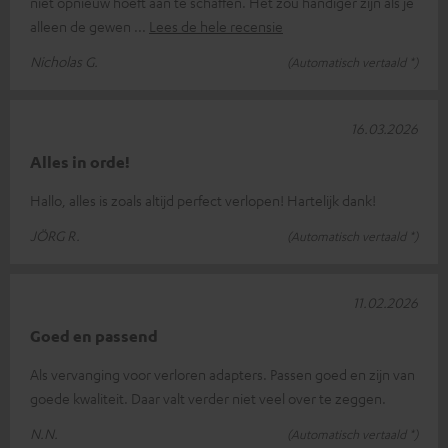
niet opnieuw hoeft aan te schaffen. Het zou handiger zijn als je
alleen de gewen
Lees de hele recensie
Nicholas G.
(Automatisch vertaald *)
16.03.2026
Alles in orde!
Hallo, alles is zoals altijd perfect verlopen! Hartelijk dank!
JÖRG R.
(Automatisch vertaald *)
11.02.2026
Goed en passend
Als vervanging voor verloren adapters. Passen goed en zijn van
goede kwaliteit. Daar valt verder niet veel over te zeggen.
N.N.
(Automatisch vertaald *)