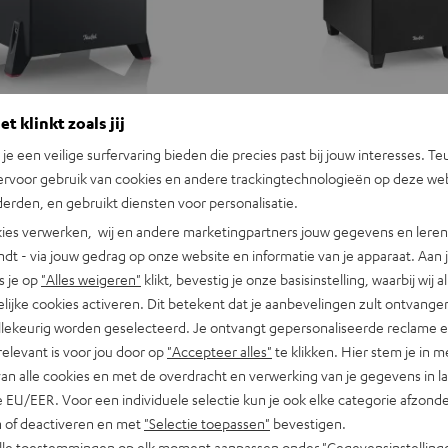
t klinkt zoals jij
n je een veilige surfervaring bieden die precies past bij jouw interesses. Te
ervoor gebruik van cookies en andere trackingtechnologieën op deze web
erden, en gebruikt diensten voor personalisatie.
ies verwerken, wij en andere marketingpartners jouw gegevens en leren 
indt - via jouw gedrag op onze website en informatie van je apparaat. Aan 
s je op
"Alles weigeren"
klikt, bevestig je onze basisinstelling, waarbij wij a
lijke cookies activeren. Dit betekent dat je aanbevelingen zult ontvange
illekeurig worden geselecteerd. Je ontvangt gepersonaliseerde reclame 
relevant is voor jou door op
"Accepteer alles"
te klikken. Hier stem je in m
van alle cookies en met de overdracht en verwerking van je gegevens in 
 EU/EER. Voor een individuele selectie kun je ook elke categorie afzonder
n of deactiveren en met
"Selectie toepassen"
bevestigen.
alle toestemmingen op elk moment aanpassen onder "Gegevensinstelling