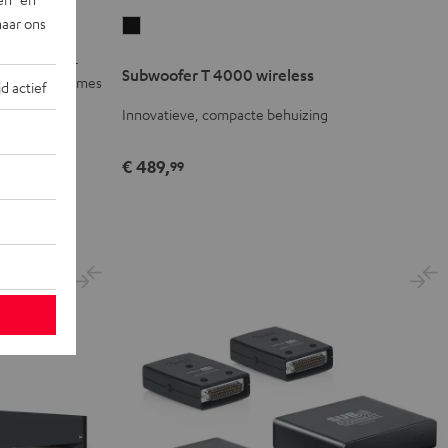
naar ons
Subwoofer
T
00 mm woofer
Subwoofer T 4000 wireless
4000
 Hz, hoge volumes
jd actief
wireless
Innovatieve, compacte behuizing
Zwart
€ 489,
99