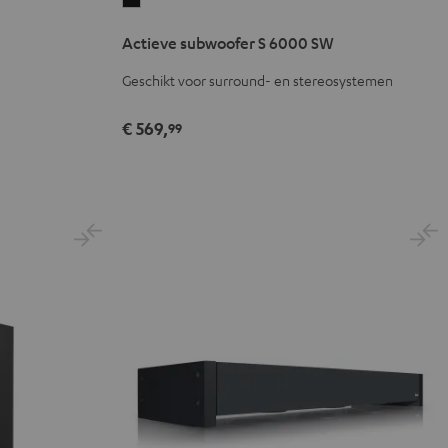
subwoofer
Actieve subwoofer S 6000 SW
S
6000
Geschikt voor surround- en stereosystemen
SW
Zwart
€ 569,
99