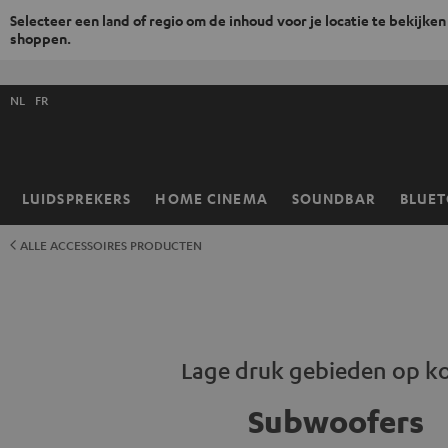
Selecteer een land of regio om de inhoud voor je locatie te bekijken
shoppen.
GA
NAAR
Selecteer
NHOUD
NL
FR
taal
store
LUIDSPREKERS
HOME CINEMA
SOUNDBAR
BLUE
Home
ALLE ACCESSOIRES PRODUCTEN
Lage druk gebieden op k
Subwoofers