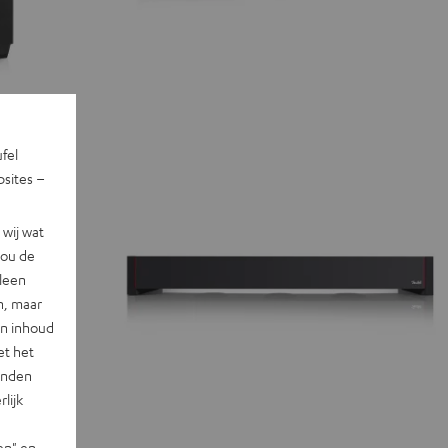
ufel
sites –
wij wat
jou de
lleen
n, maar
en inhoud
et het
landen
lijk
en" en