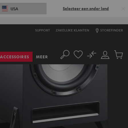
Selecteer een ander land
USA
SUPPORT
ZAKELIJKE KLANTEN
STOREFINDER
No
ACCESSOIRES
MEER
Zoeken
Mijn
Produc
account
winkel