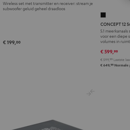
Wireless set met transmitter en receiver: stream je
subwoofer geluid geheel draadloos
CONCEPT
12
CONCEPT 12 S
Subwoofer
5.1 meerkanaals
voor een diepe s
Zwart
volumes in ruimt
€ 199,
00
€ 599,
99
€ 599,
99
Laatste laa
99
€ 649,
Normale p