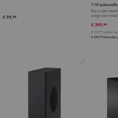
10
T 10 subwoofe
subwoofer
Bas in zijn mee
zorgt voor insta
Zwart
€ 99,
99
€ 399,
99
€ 299,
99
Laatste laa
99
€ 419,
Normale p