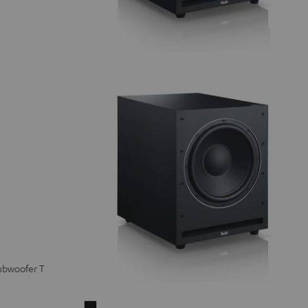
subwoofer T
Actieve