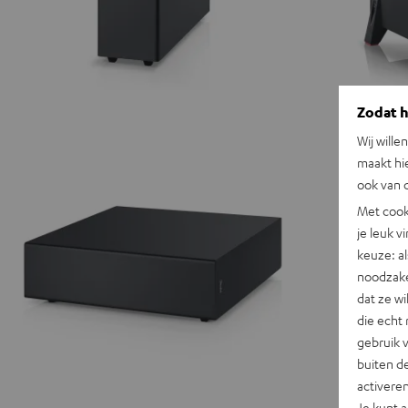
Zodat he
Wij wille
maakt hi
ook van d
Met cook
je leuk v
keuze: al
noodzake
dat ze w
die echt 
gebruik 
buiten de
activere
Je kunt 