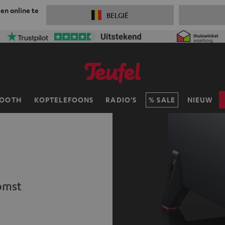
 en online te
BELGIË
TOOTH
KOPTELEFOONS
RADIO'S
SALE
NIEUW
omst