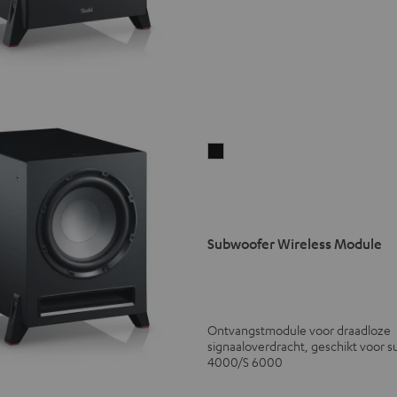
Subwoofer
Wireless
Module
Zwarte
versie
Subwoofer Wireless Module
Ontvangstmodule voor draadloze
signaaloverdracht, geschikt voor 
4000/S 6000