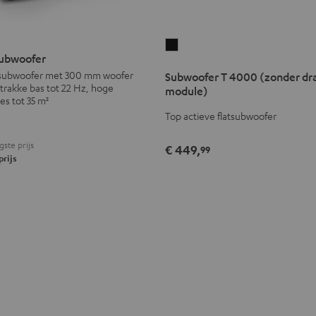
Subwoofer
ubwoofer
T
 subwoofer met 300 mm woofer
Subwoofer T 4000 (zonder dr
4000
trakke bas tot 22 Hz, hoge
module)
(zonder
es tot 35 m²
draadloze
Top actieve flatsubwoofer
module)
gste prijs
Zwart
€ 449,
99
rijs