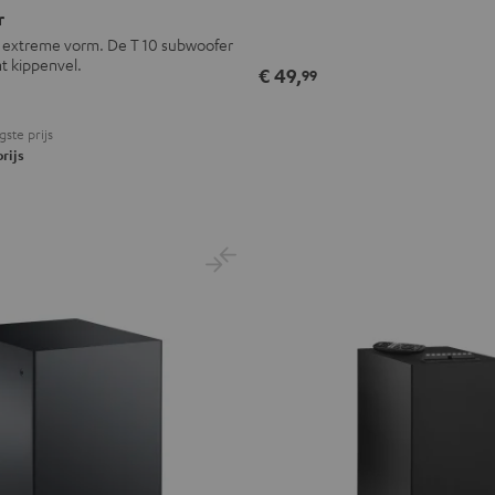
r
st extreme vorm. De T 10 subwoofer
nt kippenvel.
€ 49,
99
gste prijs
rijs