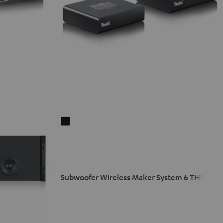
Subwoofer
Wireless
Maker
System
6
Subwoofer Wireless Maker System 6 THX
THX
Zwart