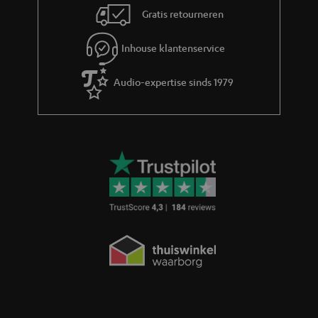
Gratis retourneren
t
i
Inhouse klantenservice
e
Audio-expertise sinds 1979