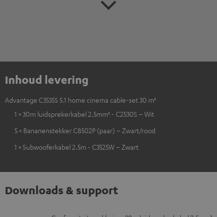
Inhoud levering
Advantage C3535S 5.1 home cinema cable-set 30 m²
1 × 30m luidsprekerkabel 2.5mm² - C2530S – Wit
5 × Bananenstekker C8502P (paar) – Zwart/rood
1 × Subwooferkabel 2.5m - C3525W – Zwart
Downloads & support