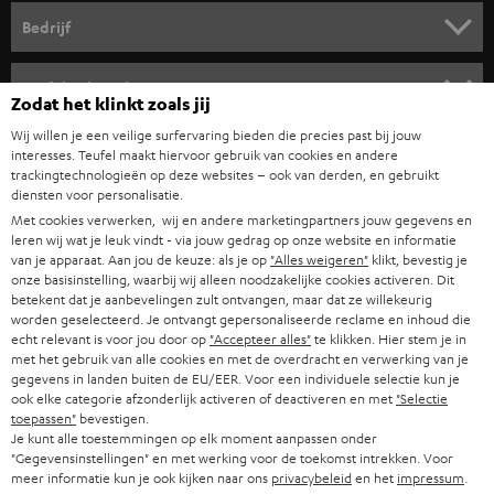
HOME CINEMA SPEAKERS
n
Bedrijf
i
COMPLETE SYSTEMEN
SUPPORT
e
Teufel online shops
Zodat het klinkt zoals jij
SOUNDBARS
u
CARRIÈRE
Wij willen je een veilige surfervaring bieden die precies past bij jouw
DUITSLAND
w
interesses. Teufel maakt hiervoor gebruik van cookies en andere
HIFI-SPEAKERS
PERS & MARKETING
trackingtechnologieën op deze websites – ook van derden, en gebruikt
s
diensten voor personalisatie.
OOSTENRIJK
SMART HOME
b
Met cookies verwerken, wij en andere marketingpartners jouw gegevens en
B2B
leren wij wat je leuk vindt - via jouw gedrag op onze website en informatie
r
ZWITSERLAND
BLUETOOTH
van je apparaat. Aan jou de keuze: als je op
"Alles weigeren"
klikt, bevestig je
PARTNERPROGRAMMA
onze basisinstelling, waarbij wij alleen noodzakelijke cookies activeren. Dit
i
betekent dat je aanbevelingen zult ontvangen, maar dat ze willekeurig
KOPTELEFOONS
e
worden geselecteerd. Je ontvangt gepersonaliseerde reclame en inhoud die
NEDERLAND
BLOG
echt relevant is voor jou door op
"Accepteer alles"
te klikken. Hier stem je in
f
BLUETOOTH KOPTELEFOONS
met het gebruik van alle cookies en met de overdracht en verwerking van je
NEWSLETTER
gegevens in landen buiten de EU/EER. Voor een individuele selectie kun je
BELGIË
ook elke categorie afzonderlijk activeren of deactiveren en met
"Selectie
COMPLETE SETS
STORES
toepassen"
bevestigen.
Je kunt alle toestemmingen op elk moment aanpassen onder
FRANKRIJK
SPEAKERS
"Gegevensinstellingen" en met werking voor de toekomst intrekken. Voor
TEUFEL VOORDELEN
meer informatie kun je ook kijken naar ons
privacybeleid
en het
impressum
.