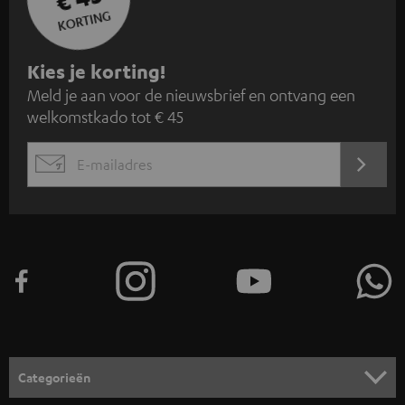
KORTING
A
Kies je korting!
Meld je aan voor de nieuwsbrief en ontvang een
a
welkomstkado tot € 45
n
m
AANM
EMAIL
e
WIDGET
l
d
e
n
v
o
o
Categorieën
r