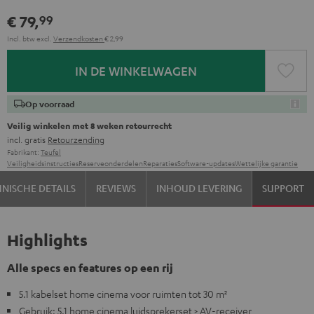
€ 79,
99
Incl. btw
excl.
Verzendkosten
€ 2,99
IN DE WINKELWAGEN
Op voorraad
Veilig winkelen met 8 weken retourrecht
incl. gratis
Retourzending
Fabrikant:
Teufel
Veiligheidsinstructies
Reserveonderdelen
Reparaties
Software-updates
Wettelijke garantie
NISCHE DETAILS
REVIEWS
INHOUD LEVERING
SUPPORT
Highlights
Alle specs en features op een rij
5.1 kabelset home cinema voor ruimten tot 30 m²
Gebruik: 5.1 home cinema luidsprekerset > AV-receiver