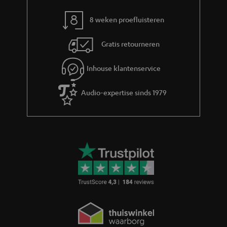
r
m
8 weken proefluisteren
a
Gratis retourneren
t
i
Inhouse klantenservice
e
Audio-expertise sinds 1979