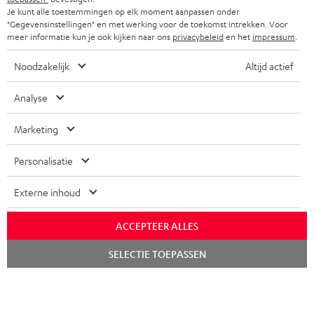
Je kunt alle toestemmingen op elk moment aanpassen onder
FRANKRIJK
SPEAKERS
"Gegevensinstellingen" en met werking voor de toekomst intrekken. Voor
TEUFEL VOORDELEN
meer informatie kun je ook kijken naar ons
privacybeleid
en het
impressum
.
POLEN
ULTIMA
TEUFEL STORY
Noodzakelijk
Altijd actief
IN-EAR
SPANJE
MANAGEMENT
Analyse
'Kennelijke' (typ)fouten voorbehouden. De op de foto's afgebeelde
FANSHOP
DUURZAAMHEID
accessoires zijn niet bij de levering inbegrepen. Eventuele
ITALIË
Marketing
verwijderingskosten voor batterijen zijn bij de prijs inbegrepen.
NIEUWKOMERS
NORMEN EN WAARDES
Personalisatie
USA
©2026 Lautsprecher Teufel GmbH - All rights reserved.
KADOBON
Externe inhoud
Disclaimer
Algemene voorwaarden
Privacybeleid
ANDERE LANDEN
TOEGANKELIJK
Instellingen privacybeleid
EU Data Act
hier de overeenkomst herroepen
ACCEPTEER ALLES
Chat
SELECTIE TOEPASSEN
starten