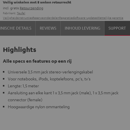
Veilig winkelen met 8 weken retourrecht
incl. gratis
Retourzending
Fabrikant:
Teufel
Veiligheidsinstructies
Reserveonderdelen
Reparaties
Software-updates
Wettelijke garantie
NISCHE DETAILS
REVIEWS
INHOUD LEVERING
SUPPORT
Highlights
Alle specs en features op een rij
Universele 3,5 mm jack stereo-verlengingskabel
Voor notebooks, iPods, koptelefoons, pc's, tv's
Lengte: 1,5 meter
Aansluiting aan elke kant 1 x 3,5 mm jack (male), 1 x 3,5 mm jack
connector (female)
Hoogwaardige nylon ommanteling