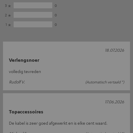
3
0
2
0
1
0
18.07.2026
Verlengsnoer
volledig tevreden
Rudolf V.
(Automatisch vertaald *)
17.06.2026
Topaccessoires
De kabel is zeer goed afgewerkt en is elke cent waard.