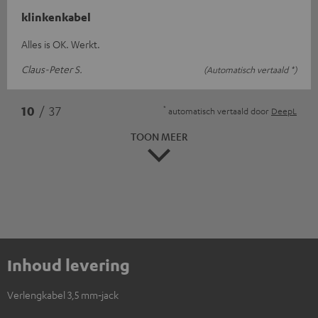
klinkenkabel
Alles is OK. Werkt.
Claus-Peter S.
(Automatisch vertaald *)
*
10
/ 37
automatisch vertaald door
DeepL
TOON MEER
Inhoud levering
Verlengkabel 3,5 mm‑jack