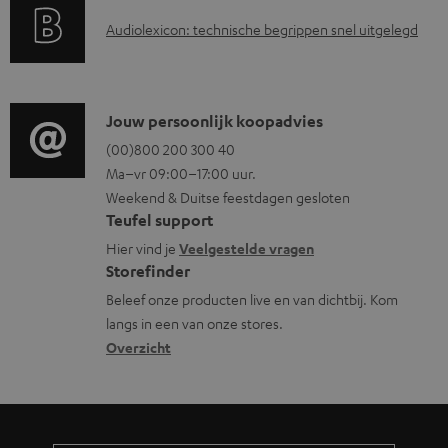
a
i
u
A
Audiolexicon: technische begrippen snel uitgelegd
n
n
m
u
t
f
e
d
i
o
n
i
C
Jouw persoonlijk koopadvies
e
r
t
o
o
(00)800 200 300 40
i
m
e
Ma–vr 09:00–17:00 uur.
g
n
n
a
n
Weekend & Duitse feestdagen gesloten
l
t
f
t
Teufel support
o
a
o
i
Hier vind je
Veelgestelde vragen
s
c
Storefinder
r
e
s
t
Beleef onze producten live en van dichtbij. Kom
m
langs in een van onze stores.
a
i
a
Overzicht
r
n
t
y
f
i
o
e