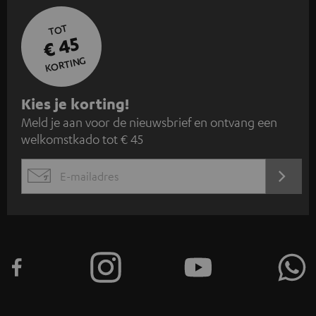
TOT
€ 45
KORTING
A
Kies je korting!
Meld je aan voor de nieuwsbrief en ontvang een
a
welkomstkado tot € 45
n
m
AANM
EMAIL
e
WIDGET
l
d
e
n
v
o