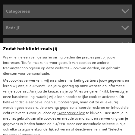
o
Categorieën
r
HOME CINEMA SPEAKERS
n
Bedrijf
i
COMPLETE SYSTEMEN
SUPPORT
e
Teufel online shops
Zodat het klinkt zoals jij
SOUNDBARS
u
CARRIÈRE
Wij willen je een veilige surfervaring bieden die precies past bij jouw
DUITSLAND
w
interesses. Teufel maakt hiervoor gebruik van cookies en andere
HIFI-SPEAKERS
PERS & MARKETING
trackingtechnologieën op deze websites – ook van derden, en gebruikt
s
diensten voor personalisatie.
OOSTENRIJK
SMART HOME
b
Met cookies verwerken, wij en andere marketingpartners jouw gegevens en
B2B
leren wij wat je leuk vindt - via jouw gedrag op onze website en informatie
r
ZWITSERLAND
BLUETOOTH
van je apparaat. Aan jou de keuze: als je op
"Alles weigeren"
klikt, bevestig je
PARTNERPROGRAMMA
onze basisinstelling, waarbij wij alleen noodzakelijke cookies activeren. Dit
i
betekent dat je aanbevelingen zult ontvangen, maar dat ze willekeurig
KOPTELEFOONS
e
worden geselecteerd. Je ontvangt gepersonaliseerde reclame en inhoud die
NEDERLAND
BLOG
echt relevant is voor jou door op
"Accepteer alles"
te klikken. Hier stem je in
f
BLUETOOTH KOPTELEFOONS
met het gebruik van alle cookies en met de overdracht en verwerking van je
NEWSLETTER
gegevens in landen buiten de EU/EER. Voor een individuele selectie kun je
BELGIË
ook elke categorie afzonderlijk activeren of deactiveren en met
"Selectie
COMPLETE SETS
STORES
toepassen"
bevestigen.