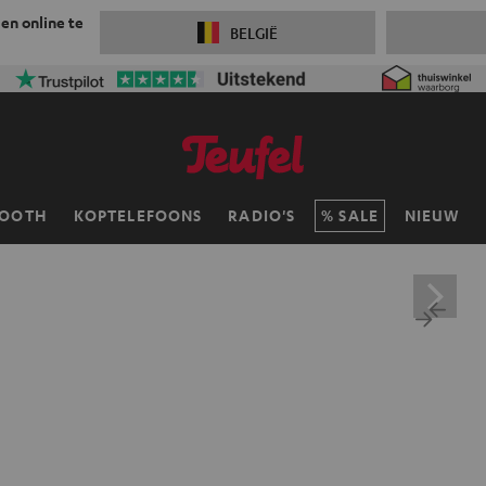
 en online te
BELGIË
TOOTH
KOPTELEFOONS
RADIO'S
SALE
NIEUW