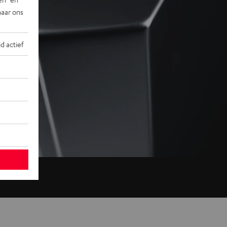
naar ons
jd actief