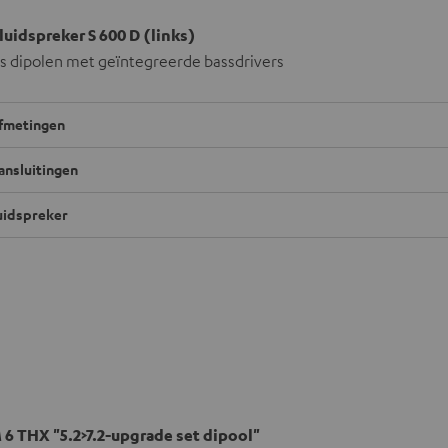
luidspreker S 600 D (links)
ls dipolen met geïntegreerde bassdrivers
fmetingen
ansluitingen
uidspreker
6 THX "5.2>7.2-upgrade set dipool"