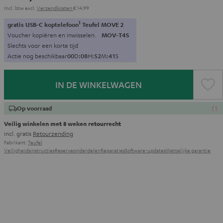
Incl. btw
excl.
Verzendkosten
€ 14,99
1
gratis USB-C koptelefoon
Teufel MOVE 2
Voucher kopiëren en inwisselen.
MOV-T4S
Slechts voor een korte tijd
Actie nog beschikbaar
0
0
D
:
0
8
H
:
5
2
M
:
4
0
S
IN DE WINKELWAGEN
Op voorraad
Veilig winkelen met 8 weken retourrecht
incl. gratis
Retourzending
Fabrikant:
Teufel
Veiligheidsinstructies
Reserveonderdelen
Reparaties
Software-updates
Wettelijke garantie