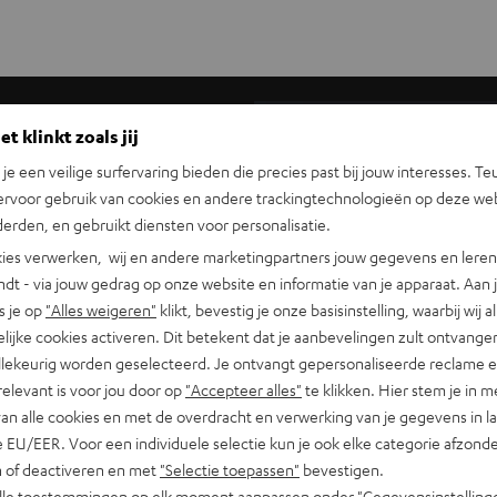
t klinkt zoals jij
n je een veilige surfervaring bieden die precies past bij jouw interesses. Te
ervoor gebruik van cookies en andere trackingtechnologieën op deze web
erden, en gebruikt diensten voor personalisatie.
ies verwerken, wij en andere marketingpartners jouw gegevens en leren 
indt - via jouw gedrag op onze website en informatie van je apparaat. Aan 
ers
s je op
"Alles weigeren"
klikt, bevestig je onze basisinstelling, waarbij wij a
lijke cookies activeren. Dit betekent dat je aanbevelingen zult ontvange
aar ook fase verschoven
illekeurig worden geselecteerd. Je ontvangt gepersonaliseerde reclame 
wordt thuis bioscoopgeluid
relevant is voor jou door op
"Accepteer alles"
te klikken. Hier stem je in m
van alle cookies en met de overdracht en verwerking van je gegevens in 
 echter door meerdere
 EU/EER. Voor een individuele selectie kun je ook elke categorie afzonder
in deze prijsklasse alleen
n of deactiveren en met
"Selectie toepassen"
bevestigen.
ver het hele spectrum tot
alle toestemmingen op elk moment aanpassen onder "Gegevensinstelling