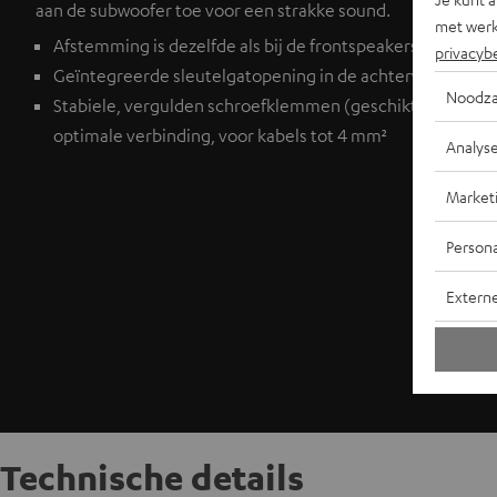
aan de subwoofer toe voor een strakke sound.
met werk
Afstemming is dezelfde als bij de frontspeakers
privacyb
Geïntegreerde sleutelgatopening in de achterwand gemak
Noodza
Stabiele, vergulden schroefklemmen (geschikt voor ban
optimale verbinding, voor kabels tot 4 mm²
Analys
Market
Persona
Extern
Technische details