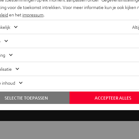
ing voor de toekomst intrekken. Voor meer informatie kun je ook kijken 
eleid
en het
impressum
.
kelijk te bevestigen
kelijk
Alti
anenstekker) voor een
e
ing
lisatie
e inhoud
SELECTIE TOEPASSEN
ACCEPTEER ALLES