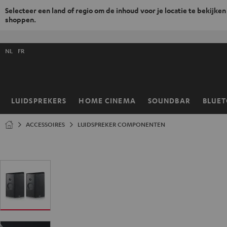
Selecteer een land of regio om de inhoud voor je locatie te bekijken
shoppen.
GA
NAAR
Selecteer
NHOUD
NL
FR
taal
store
LUIDSPREKERS
HOME CINEMA
SOUNDBAR
BLUE
Home
ACCESSOIRES
LUIDSPREKER COMPONENTEN