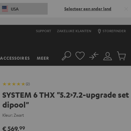
Selecteer een ander land
USA
SUPPORT
ZAKELIJKE KLANTEN
STOREFINDER
No
ACCESSOIRES
MEER
Zoeken
Mijn
Produc
account
winkel
(2)
SYSTEM 6 THX "5.2>7.2-upgrade set
dipool"
Kleur:
Zwart
€ 569,
99