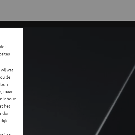
ufel
sites –
wij wat
jou de
lleen
n, maar
en inhoud
et het
landen
lijk
en" en