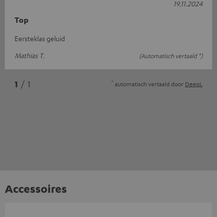
19.11.2024
Top
Eersteklas geluid
Mathias T.
(Automatisch vertaald *)
*
1
/ 1
automatisch vertaald door
DeepL
Accessoires