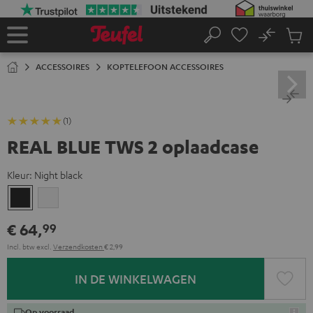
GA
NAAR
NHOUD
No
Ops
Home
Zoeken
Produ
winke
ACCESSOIRES
KOPTELEFOON ACCESSOIRES
(1)
REAL BLUE TWS 2 oplaadcase
Kleur:
Night black
Night
Pure
black
White
€ 64,
99
Incl. btw
excl.
Verzendkosten
€ 2,99
IN DE WINKELWAGEN
Op voorraad