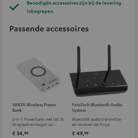
Benodigde accessoires zijn bij de levering
inbegrepen.
Passende accessoires
VARTA Wireless Power
FeinTech Bluetooth Audio
Bank
System
2-in-1: Powerbank met tot 18
Bluetooth audio transmitter
W oplaadvermogen via USB
en receiver van hoge
Type C & draadloze oplader
kwaliteit, geschikt voor alle
€ 34,
€ 49,
99
99
met tot 10 W
Teufel bluetooth