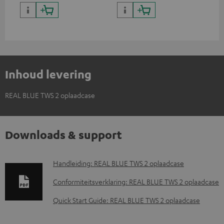
oplaadvermogen
koptelefoons, complete
audiosystemen en soundbars
Inhoud levering
REAL BLUE TWS 2 oplaadcase
Downloads & support
D
Handleiding: REAL BLUE TWS 2 oplaadcase
o
Conformiteitsverklaring: REAL BLUE TWS 2 oplaadcase
w
Quick Start Guide: REAL BLUE TWS 2 oplaadcase
n