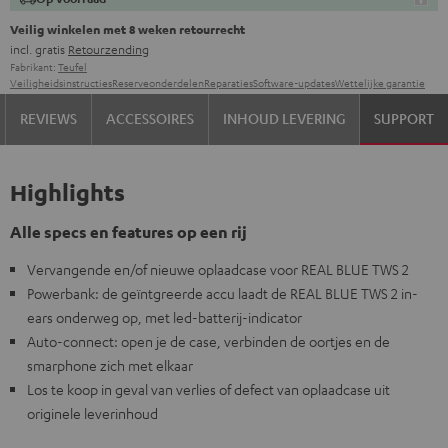
Veilig winkelen met 8 weken retourrecht
incl. gratis
Retourzending
Fabrikant:
Teufel
Veiligheidsinstructies
Reserveonderdelen
Reparaties
Software-updates
Wettelijke garantie
REVIEWS
ACCESSOIRES
INHOUD LEVERING
SUPPORT
Highlights
Alle specs en features op een rij
Vervangende en/of nieuwe oplaadcase voor REAL BLUE TWS 2
Powerbank: de geïntgreerde accu laadt de REAL BLUE TWS 2 in-
ears onderweg op, met led-batterij-indicator
Auto-connect: open je de case, verbinden de oortjes en de
smarphone zich met elkaar
Los te koop in geval van verlies of defect van oplaadcase uit
originele leverinhoud