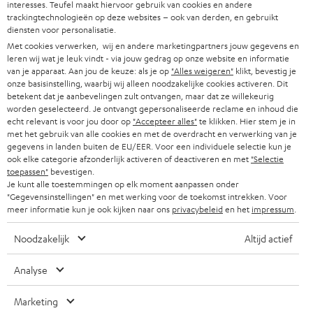
w
interesses. Teufel maakt hiervoor gebruik van cookies en andere
HIFI-SPEAKERS
PERS & MARKETING
trackingtechnologieën op deze websites – ook van derden, en gebruikt
s
diensten voor personalisatie.
OOSTENRIJK
SMART HOME
b
Met cookies verwerken, wij en andere marketingpartners jouw gegevens en
B2B
leren wij wat je leuk vindt - via jouw gedrag op onze website en informatie
r
ZWITSERLAND
BLUETOOTH
van je apparaat. Aan jou de keuze: als je op
"Alles weigeren"
klikt, bevestig je
PARTNERPROGRAMMA
onze basisinstelling, waarbij wij alleen noodzakelijke cookies activeren. Dit
i
betekent dat je aanbevelingen zult ontvangen, maar dat ze willekeurig
KOPTELEFOONS
e
worden geselecteerd. Je ontvangt gepersonaliseerde reclame en inhoud die
NEDERLAND
BLOG
echt relevant is voor jou door op
"Accepteer alles"
te klikken. Hier stem je in
f
BLUETOOTH KOPTELEFOONS
met het gebruik van alle cookies en met de overdracht en verwerking van je
NEWSLETTER
gegevens in landen buiten de EU/EER. Voor een individuele selectie kun je
BELGIË
ook elke categorie afzonderlijk activeren of deactiveren en met
"Selectie
COMPLETE SETS
STORES
toepassen"
bevestigen.
Je kunt alle toestemmingen op elk moment aanpassen onder
FRANKRIJK
SPEAKERS
"Gegevensinstellingen" en met werking voor de toekomst intrekken. Voor
TEUFEL VOORDELEN
meer informatie kun je ook kijken naar ons
privacybeleid
en het
impressum
.
POLEN
ULTIMA
TEUFEL STORY
Noodzakelijk
Altijd actief
IN-EAR
SPANJE
MANAGEMENT
Analyse
'Kennelijke' (typ)fouten voorbehouden. De op de foto's afgebeelde
FANSHOP
DUURZAAMHEID
accessoires zijn niet bij de levering inbegrepen. Eventuele
ITALIË
Marketing
verwijderingskosten voor batterijen zijn bij de prijs inbegrepen.