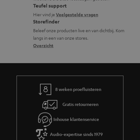
l
t
f
t
Teufel support
o
a
o
i
Hier vind je
Veelgestelde vragen
s
c
Storefinder
r
e
s
t
Beleef onze producten live en van dichtbij. Kom
m
langs in een van onze stores.
a
i
a
Overzicht
r
n
t
y
f
i
o
e
r
m
8 weken proefluisteren
a
Gratis retourneren
t
i
Inhouse klantenservice
e
Audio-expertise sinds 1979