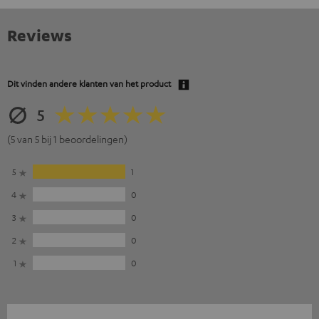
Reviews
Dit vinden andere klanten van het product
5
(5 van 5 bij 1 beoordelingen)
5
1
4
0
3
0
2
0
1
0