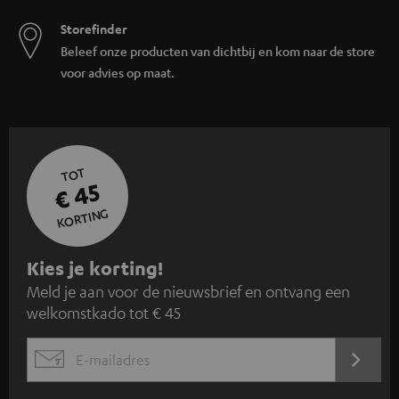
Storefinder
Beleef onze producten van dichtbij en kom naar de store
voor advies op maat.
TOT
€ 45
KORTING
A
Kies je korting!
Meld je aan voor de nieuwsbrief en ontvang een
a
welkomstkado tot € 45
n
m
AANM
EMAIL
e
WIDGET