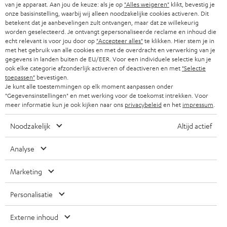
r
ZWITSERLAND
BLUETOOTH
van je apparaat. Aan jou de keuze: als je op
"Alles weigeren"
klikt, bevestig je
PARTNERPROGRAMMA
onze basisinstelling, waarbij wij alleen noodzakelijke cookies activeren. Dit
i
betekent dat je aanbevelingen zult ontvangen, maar dat ze willekeurig
KOPTELEFOONS
e
worden geselecteerd. Je ontvangt gepersonaliseerde reclame en inhoud die
NEDERLAND
BLOG
echt relevant is voor jou door op
"Accepteer alles"
te klikken. Hier stem je in
f
BLUETOOTH KOPTELEFOONS
met het gebruik van alle cookies en met de overdracht en verwerking van je
NEWSLETTER
gegevens in landen buiten de EU/EER. Voor een individuele selectie kun je
BELGIË
ook elke categorie afzonderlijk activeren of deactiveren en met
"Selectie
COMPLETE SETS
STORES
toepassen"
bevestigen.
Je kunt alle toestemmingen op elk moment aanpassen onder
FRANKRIJK
SPEAKERS
"Gegevensinstellingen" en met werking voor de toekomst intrekken. Voor
TEUFEL VOORDELEN
meer informatie kun je ook kijken naar ons
privacybeleid
en het
impressum
.
POLEN
ULTIMA
TEUFEL STORY
Noodzakelijk
Altijd actief
IN-EAR
SPANJE
MANAGEMENT
Analyse
'Kennelijke' (typ)fouten voorbehouden. De op de foto's afgebeelde
FANSHOP
DUURZAAMHEID
accessoires zijn niet bij de levering inbegrepen. Eventuele
ITALIË
Marketing
verwijderingskosten voor batterijen zijn bij de prijs inbegrepen.
NIEUWKOMERS
NORMEN EN WAARDES
Personalisatie
USA
©2026 Lautsprecher Teufel GmbH - All rights reserved.
KADOBON
Externe inhoud
Disclaimer
Algemene voorwaarden
Privacybeleid
ANDERE LANDEN