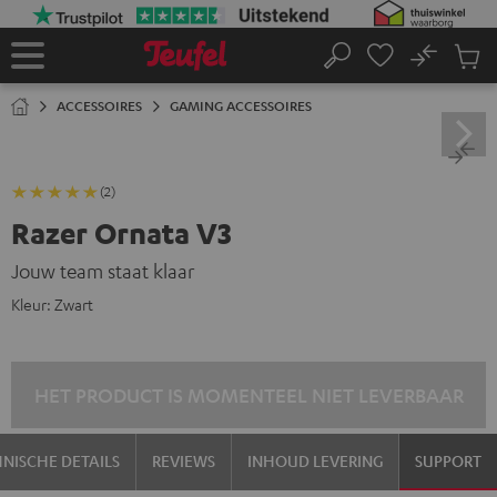
GA
NAAR
NHOUD
No
Ops
Home
Zoeken
Produ
winke
ACCESSOIRES
GAMING ACCESSOIRES
(2)
Razer Ornata V3
Jouw team staat klaar
Kleur:
Zwart
HET PRODUCT IS MOMENTEEL NIET LEVERBAAR
NISCHE DETAILS
REVIEWS
INHOUD LEVERING
SUPPORT