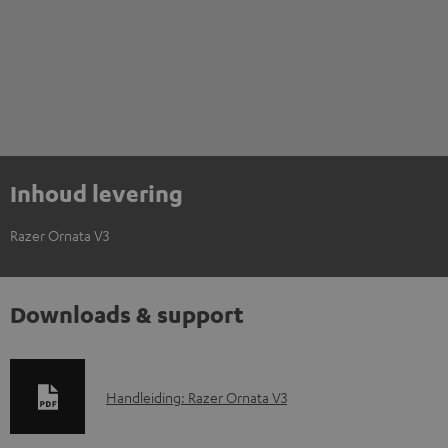
Inhoud levering
Razer Ornata V3
Downloads & support
D
Handleiding: Razer Ornata V3
o