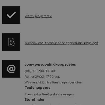
w
n
G
l
Wettelijke garantie
a
o
r
a
a
d
A
Audiolexicon: technische begrippen snel uitgelegd
n
d
u
t
o
d
i
c
i
C
Jouw persoonlijk koopadvies
e
u
o
o
(00)800 200 300 40
i
m
Ma–vr 09:00–17:00 uur.
g
n
n
e
Weekend & Duitse feestdagen gesloten
l
t
f
n
Teufel support
o
a
o
t
Hier vind je
Veelgestelde vragen
s
c
Storefinder
r
e