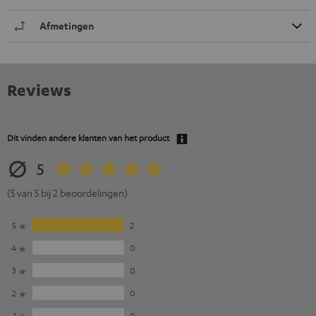
Afmetingen
Reviews
Dit vinden andere klanten van het product
5
(5 van 5 bij 2 beoordelingen)
5
2
4
0
3
0
2
0
1
0