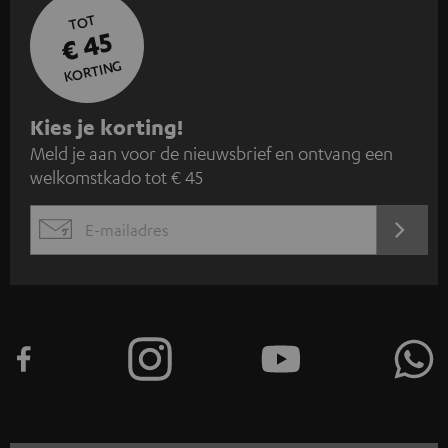
TOT
€ 45
KORTING
A
Kies je korting!
Meld je aan voor de nieuwsbrief en ontvang een
a
welkomstkado tot € 45
n
m
AANM
EMAIL
e
WIDGET
l
d
e
n
v
o