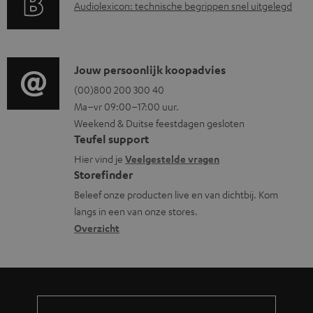
A
Audiolexicon: technische begrippen snel uitgelegd
n
n
.
e
u
t
f
s
n
d
i
o
u
i
C
Jouw persoonlijk koopadvies
e
r
p
o
o
(00)800 200 300 40
i
m
p
Ma–vr 09:00–17:00 uur.
g
n
n
a
o
Weekend & Duitse feestdagen gesloten
l
t
f
t
r
Teufel support
o
a
o
i
t
Hier vind je
Veelgestelde vragen
s
c
Storefinder
r
e
.
s
t
Beleef onze producten live en van dichtbij. Kom
m
l
langs in een van onze stores.
a
i
a
i
Overzicht
r
n
t
n
y
f
i
k
o
e
s
r
.