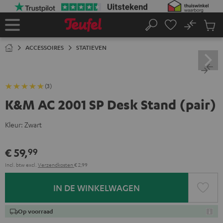
GA
NAAR
NHOUD
No
Ops
Home
Zoeken
Produ
winke
ACCESSOIRES
STATIEVEN
(3)
K&M AC 2001 SP Desk Stand (pair)
Kleur:
Zwart
€ 59,
99
Incl. btw
excl.
Verzendkosten
€ 2,99
IN DE WINKELWAGEN
Op voorraad