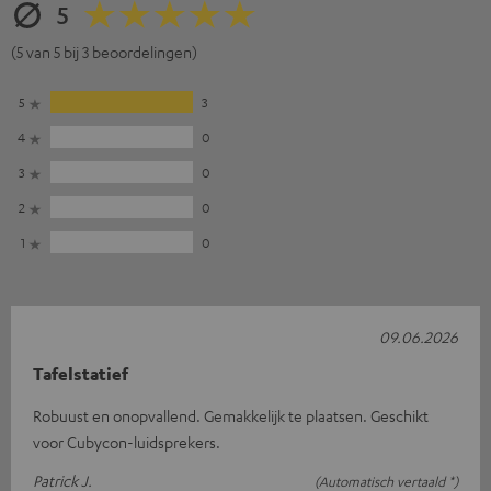
5
(5 van 5 bij 3 beoordelingen)
5
3
4
0
3
0
2
0
1
0
09.06.2026
Tafelstatief
Robuust en onopvallend. Gemakkelijk te plaatsen. Geschikt
voor Cubycon-luidsprekers.
Patrick J.
(Automatisch vertaald *)