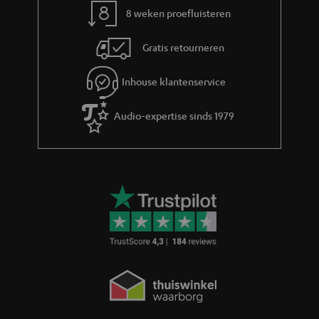
m
8 weken proefluisteren
t
a
i
Gratis retourneren
t
t
i
l
Inhouse klantenservice
e
e
Audio-expertise sinds 1979
_
h
i
d
d
e
n