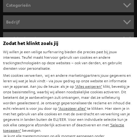
o
Categorieën
r
HOME CINEMA SPEAKERS
n
Bedrijf
i
COMPLETE SYSTEMEN
SUPPORT
e
Teufel online shops
Zodat het klinkt zoals jij
SOUNDBARS
u
CARRIÈRE
Wij willen je een veilige surfervaring bieden die precies past bij jouw
DUITSLAND
w
interesses. Teufel maakt hiervoor gebruik van cookies en andere
HIFI-SPEAKERS
PERS & MARKETING
trackingtechnologieën op deze websites – ook van derden, en gebruikt
s
diensten voor personalisatie.
OOSTENRIJK
SMART HOME
b
Met cookies verwerken, wij en andere marketingpartners jouw gegevens en
B2B
leren wij wat je leuk vindt - via jouw gedrag op onze website en informatie
r
ZWITSERLAND
BLUETOOTH
van je apparaat. Aan jou de keuze: als je op
"Alles weigeren"
klikt, bevestig je
PARTNERPROGRAMMA
onze basisinstelling, waarbij wij alleen noodzakelijke cookies activeren. Dit
i
betekent dat je aanbevelingen zult ontvangen, maar dat ze willekeurig
KOPTELEFOONS
e
worden geselecteerd. Je ontvangt gepersonaliseerde reclame en inhoud die
NEDERLAND
BLOG
echt relevant is voor jou door op
"Accepteer alles"
te klikken. Hier stem je in
f
BLUETOOTH KOPTELEFOONS
met het gebruik van alle cookies en met de overdracht en verwerking van je
NEWSLETTER
gegevens in landen buiten de EU/EER. Voor een individuele selectie kun je
BELGIË
ook elke categorie afzonderlijk activeren of deactiveren en met
"Selectie
COMPLETE SETS
STORES
toepassen"
bevestigen.
Je kunt alle toestemmingen op elk moment aanpassen onder
FRANKRIJK