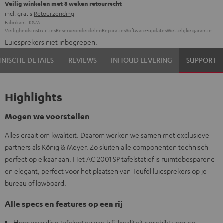
Veilig winkelen met 8 weken retourrecht
incl. gratis
Retourzending
Fabrikant:
K&M
Veiligheidsinstructies
Reserveonderdelen
Reparaties
Software-updates
Wettelijke garantie
Luidsprekers niet inbegrepen.
NISCHE DETAILS
REVIEWS
INHOUD LEVERING
SUPPORT
Highlights
Mogen we voorstellen
Alles draait om kwaliteit. Daarom werken we samen met exclusieve
partners als König & Meyer. Zo sluiten alle componenten technisch
perfect op elkaar aan. Het AC 2001 SP tafelstatief is ruimtebesparend
en elegant, perfect voor het plaatsen van Teufel luidsprekers op je
bureau of lowboard.
Alle specs en features op een rij
Hoogwaardige tafelpoten van hifi-kwaliteit geschikt voor de