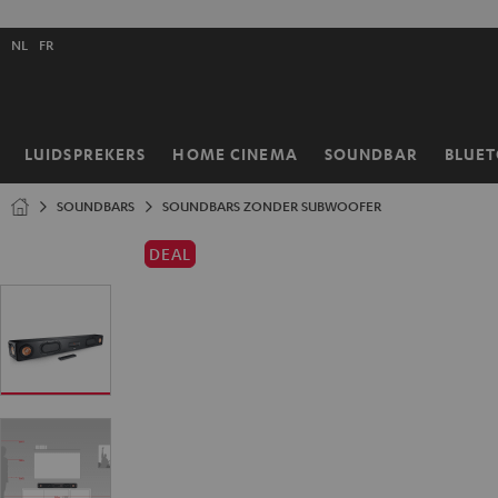
GA
NAAR
Selecteer
NHOUD
NL
FR
taal
store
LUIDSPREKERS
HOME CINEMA
SOUNDBAR
BLUE
Home
SOUNDBARS
SOUNDBARS ZONDER SUBWOOFER
DEAL