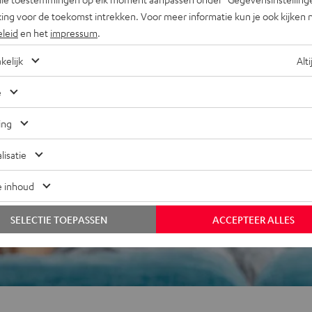
j 676 beoordelingen)
ing voor de toekomst intrekken. Voor meer informatie kun je ook kijken 
eleid
en het
impressum
.
 REVIEWS
kelijk
Alti
e
ing
lisatie
e inhoud
SELECTIE TOEPASSEN
ACCEPTEER ALLES