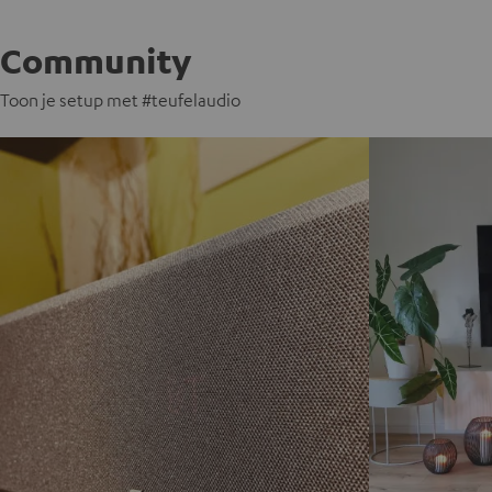
Community
Toon je setup met #teufelaudio