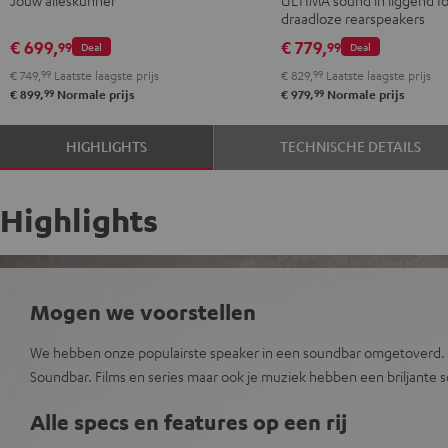
Zwart
Wit
"4.0-
"4.0-
draadloze rearspeakers
Set"
Set"
€ 699,
€ 779,
99
99
Deal
Deal
Zwart
Wit
€ 749,
99
Laatste laagste prijs
€ 829,
99
Laatste laagste prijs
99
99
€ 899,
Normale prijs
€ 979,
Normale prijs
HIGHLIGHTS
TECHNISCHE DETAILS
Highlights
Mogen we voorstellen
We hebben onze populairste speaker in een soundbar omgetoverd. 
Soundbar. Films en series maar ook je muziek hebben een briljante 
Alle specs en features op een rij