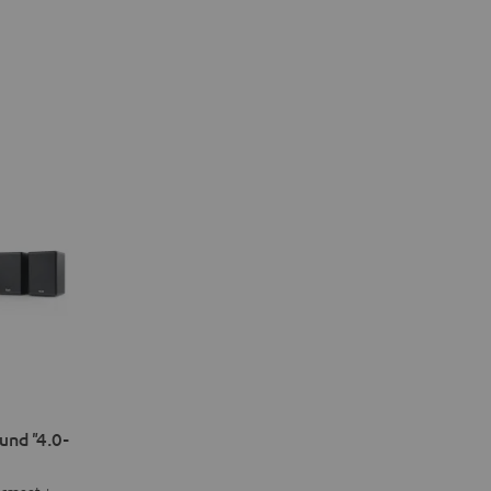
nd "4.0-
ormaat +