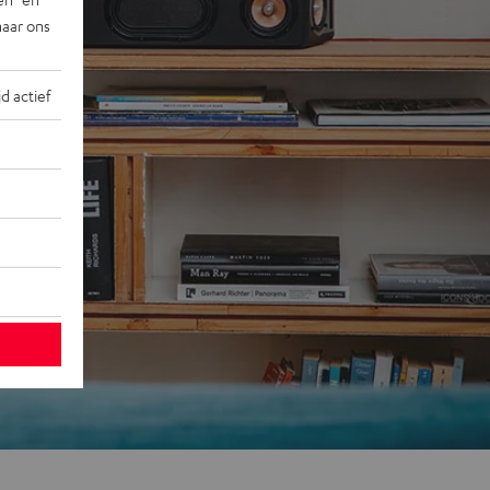
naar ons
jd actief