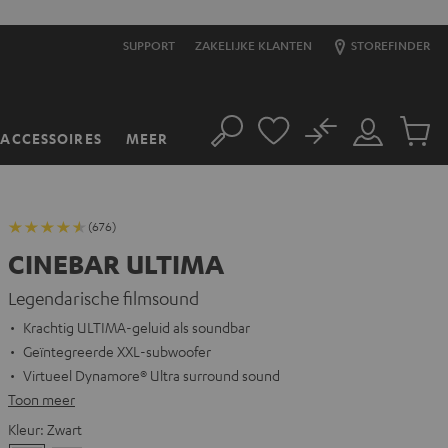
SUPPORT
ZAKELIJKE KLANTEN
STOREFINDER
No
ACCESSOIRES
MEER
Zoeken
Mijn
Produc
account
winkel
(676)
CINEBAR ULTIMA
Legendarische filmsound
Krachtig ULTIMA-geluid als soundbar
Geïntegreerde XXL-subwoofer
Virtueel Dynamore® Ultra surround sound
Toon meer
Kleur:
Zwart