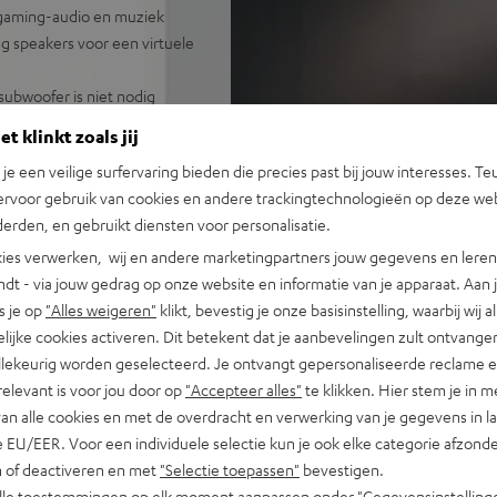
 gaming-audio en muziek
g speakers voor een virtuele
ubwoofer is niet nodig
 apps van Spotify, TIDAL,
t klinkt zoals jij
n je een veilige surfervaring bieden die precies past bij jouw interesses. Te
ARC voor een 1-kabel
ervoor gebruik van cookies en andere trackingtechnologieën op deze web
erden, en gebruikt diensten voor personalisatie.
uidsprekers
rce, play/pauze
ies verwerken, wij en andere marketingpartners jouw gegevens en leren 
embare covers
indt - via jouw gedrag op onze website en informatie van je apparaat. Aan 
s je op
"Alles weigeren"
klikt, bevestig je onze basisinstelling, waarbij wij a
lijke cookies activeren. Dit betekent dat je aanbevelingen zult ontvange
illekeurig worden geselecteerd. Je ontvangt gepersonaliseerde reclame 
relevant is voor jou door op
"Accepteer alles"
te klikken. Hier stem je in m
van alle cookies en met de overdracht en verwerking van je gegevens in 
 EU/EER. Voor een individuele selectie kun je ook elke categorie afzonder
n of deactiveren en met
"Selectie toepassen"
bevestigen.
alle toestemmingen op elk moment aanpassen onder "Gegevensinstelling