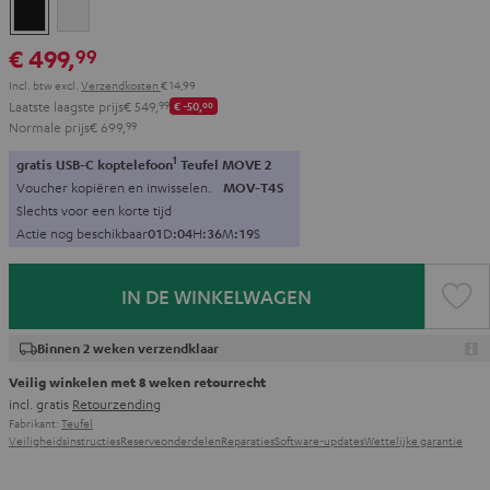
Zwart
Wit
€ 499,
99
Incl. btw
excl.
Verzendkosten
€ 14,99
Laatste laagste prijs
€ 549,
99
€ -50,
00
Normale prijs
€ 699,
99
1
gratis USB-C koptelefoon
Teufel MOVE 2
Voucher kopiëren en inwisselen.
MOV-T4S
Slechts voor een korte tijd
Actie nog beschikbaar
0
1
D
:
0
4
H
:
3
6
M
:
1
8
S
IN DE WINKELWAGEN
Binnen 2 weken verzendklaar
Veilig winkelen met 8 weken retourrecht
incl. gratis
Retourzending
Fabrikant:
Teufel
Veiligheidsinstructies
Reserveonderdelen
Reparaties
Software-updates
Wettelijke garantie