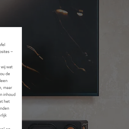
ufel
sites –
wij wat
jou de
lleen
n, maar
en inhoud
et het
landen
lijk
en" en