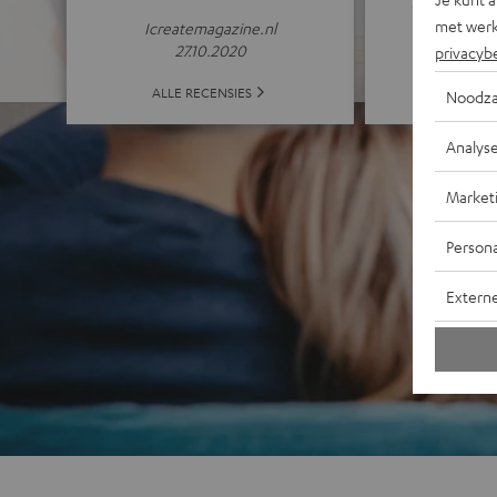
(4.76 van 5 bi
met werk
Icreatemagazine.nl
27.10.2020
privacyb
ALLE
ALLE RECENSIES
Noodza
Analys
Market
Persona
Extern