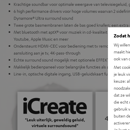
Krachtige soundbar voor optimale weergave van televisiegeluid,
6 high performance drivers voor hoge volumes waarvan 2 sidefirin
Dynamore® Ultra surround sound
Twee grote basmembranen laten de bas goed knallen; een extra s
Met bluetooth met aptX® voor muziek in cd-kwaliteit direct uit de
Zodat he
Youtube, Apple Music en meer
Wij wille
Ondersteunt HDMI-CEC voor bediening met tv remote & HDMI -
maakt hi
aansluiting aan je tv, 4K-pass-through
ook van d
Echte surround sound mogelijk met optionele EFFEKT/EFFEKT 2 l
Makkelijk bedienpaneel voor belangrijke functies als aan/uit, sou
Met cook
Line-in, optische digitale ingang, USB-geluidskaart functie, afne
je leuk v
keuze: al
noodzake
dat ze w
die echt 
gebruik 
buiten de
4.76
"Leuk uiterlijk, geweldig geluid,
activere
virtuele surroundsound"
Je kunt 