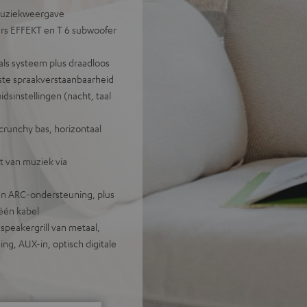
 muziekweergave
rs EFFEKT en T 6 subwoofer
als systeem plus draadloos
ste spraakverstaanbaarheid
dsinstellingen (nacht, taal
crunchy bas, horizontaal
t van muziek via
en ARC-ondersteuning, plus
één kabel
peakergrill van metaal,
ng, AUX-in, optisch digitale