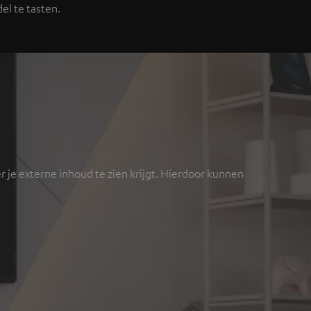
el te tasten.
 je externe inhoud te zien krijgt. Hierdoor kunnen