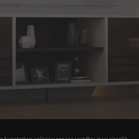
 en 8 versterkers weliswaar nog een soundbar, maar eigenlijk