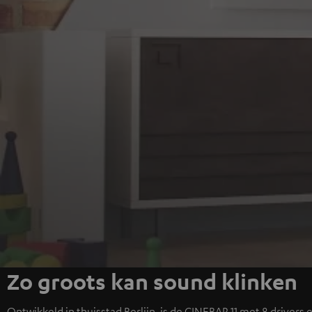
Zo groots kan sound klinken
Ontwikkeld in thuisstad Berlijn, is de CINEBAR 11 met 8 drivers