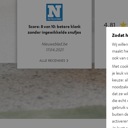
4.81
Score: 8 van 10: betere klank
zonder ingewikkelde snufjes
Zodat he
(4.81 van 5 bi
Nieuwsblad.be
Wij wille
17.04.2021
maakt hi
ook van d
ALLE
ALLE RECENSIES
Met cook
je leuk v
keuze: al
noodzake
dat ze w
die echt 
gebruik 
buiten de
activere
Je kunt 