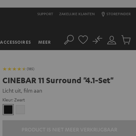
SUPPORT
ZAKELIJKE KLANTEN
STOREFINDER
No
ACCESSOIRES
MEER
Zoeken
Mijn
Produc
account
winkel
(185)
CINEBAR 11 Surround "4.1-Set"
Licht uit, film aan
Kleur:
Zwart
Zwart
Wit
PRODUCT IS NIET MEER VERKRIJGBAAR