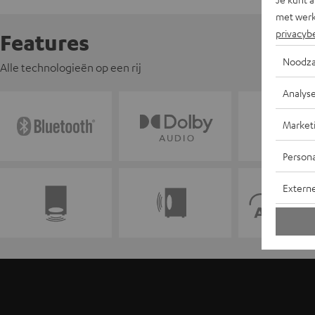
met werk
privacyb
Features
Noodza
Alle technologieën op een rij
Analys
Market
Persona
Extern