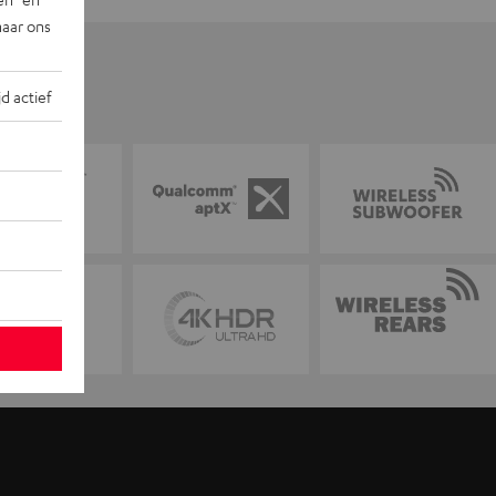
naar ons
jd actief