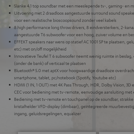
Slanke 4.1 top soundbar met een meeslepende tv-, gaming- en
Uitvoering met 2 draadloos aangestuurde surround sound speake
voor een realistische bioscoopsound zonder veel kabels
8 high performance long throw drivers, 8 eindversterkers, 2-kana
aangestuurde T6 subwoofer voor een hoog, zuiver volume en be
EFFEKT speakers naar wens op statief AC 1001 SP te plaatsen, gelui
etc) met on/off mogelijkheid
Innovatieve Teufel T 6 subwoofer neemt weinig ruimte in beslag, 
(onder de bank) of verticaal te plaatsen
Bluetooth® 5.0 met aptX voor hoogwaardige draadloze overdrach
smartphone, tablet, pc/notebook (Spotify, Youtube etc)
HDMI (1 IN, 1 OUT) met 4K Pass Through, HDR, Dolby Vision, 3D 
CEC voor bediening met tv-remote, eenvoudige aansluiting met 
Bediening met tv-remote en touchpanel op de soundbar, strakke s
kristalhelder VFD-display (dimbaar), geïntegreerde muurbevestigi
ingang, geluidsregelingen, equalizer