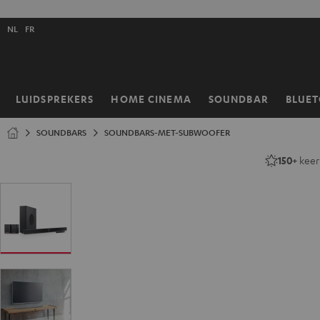
GA
NAAR
Selecteer
NHOUD
NL
FR
taal
store
LUIDSPREKERS
HOME CINEMA
SOUNDBAR
BLUE
Home
SOUNDBARS
SOUNDBARS-MET-SUBWOOFER
150+
keer