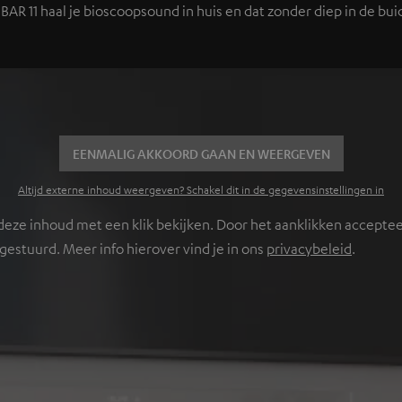
AR 11 haal je bioscoopsound in huis en dat zonder diep in de buid
EENMALIG AKKOORD GAAN EN WEERGEVEN
Altijd externe inhoud weergeven? Schakel dit in de gegevensinstellingen in
ze inhoud met een klik bekijken. Door het aanklikken accepteer
stuurd. Meer info hierover vind je in ons
privacybeleid
.