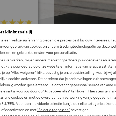
t klinkt zoals jij
j 185 beoordelingen)
n je een veilige surfervaring bieden die precies past bij jouw interesses. Te
ervoor gebruik van cookies en andere trackingtechnologieën op deze web
erden, en gebruikt diensten voor personalisatie.
 REVIEWS
ies verwerken, wij en andere marketingpartners jouw gegevens en leren 
indt - via jouw gedrag op onze website en informatie van je apparaat. Aan 
s je op
"Alles weigeren"
klikt, bevestig je onze basisinstelling, waarbij wij a
lijke cookies activeren. Dit betekent dat je aanbevelingen zult ontvange
illekeurig worden geselecteerd. Je ontvangt gepersonaliseerde reclame 
relevant is voor jou door op
"Accepteer alles"
te klikken. Hier stem je in m
van alle cookies en met de overdracht en verwerking van je gegevens in 
 EU/EER. Voor een individuele selectie kun je ook elke categorie afzonder
n of deactiveren en met
"Selectie toepassen"
bevestigen.
alle toestemmingen op elk moment aanpassen onder "Gegevensinstelling