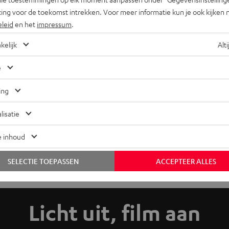
ing voor de toekomst intrekken. Voor meer informatie kun je ook kijken 
eleid
en het
impressum
.
kelijk
Alti
e
ing
lisatie
e inhoud
SELECTIE TOEPASSEN
ACCEPTEER ALLES
Licht uit, film aan