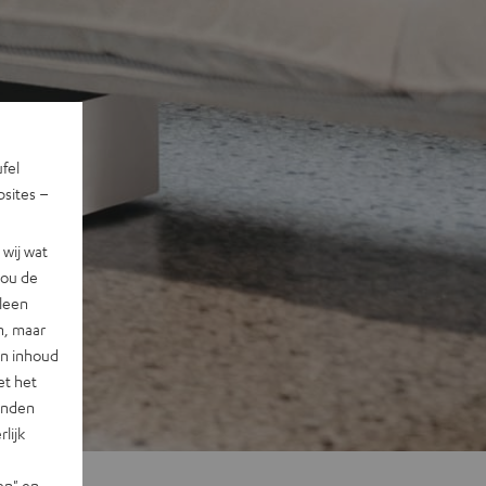
ufel
sites –
wij wat
jou de
lleen
n, maar
en inhoud
et het
landen
lijk
en" en