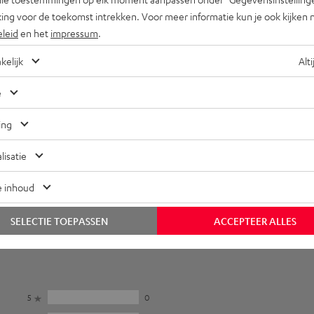
ompatibiliteit
ing voor de toekomst intrekken. Voor meer informatie kun je ook kijken 
lektronica
eleid
en het
impressum
.
kelijk
Alti
uidspreker
e
ansluitingen
ing
lisatie
e inhoud
SELECTIE TOEPASSEN
ACCEPTEER ALLES
5
0