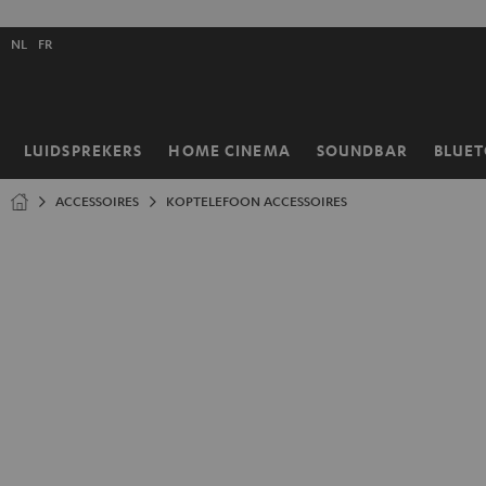
GA
NAAR
Selecteer
NHOUD
NL
FR
taal
store
LUIDSPREKERS
HOME CINEMA
SOUNDBAR
BLUE
Home
ACCESSOIRES
KOPTELEFOON ACCESSOIRES