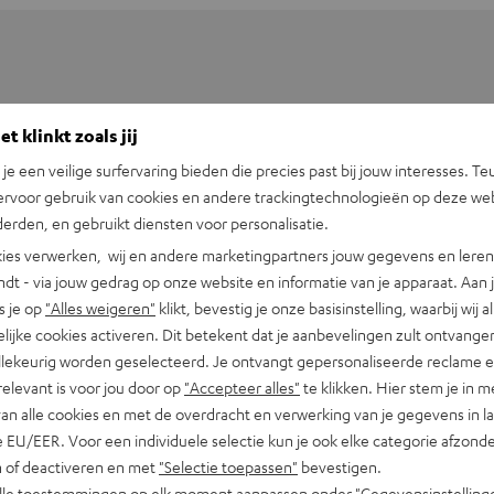
t klinkt zoals jij
n je een veilige surfervaring bieden die precies past bij jouw interesses. Te
ervoor gebruik van cookies en andere trackingtechnologieën op deze web
erden, en gebruikt diensten voor personalisatie.
ies verwerken, wij en andere marketingpartners jouw gegevens en leren 
indt - via jouw gedrag op onze website en informatie van je apparaat. Aan 
s je op
"Alles weigeren"
klikt, bevestig je onze basisinstelling, waarbij wij a
lijke cookies activeren. Dit betekent dat je aanbevelingen zult ontvange
illekeurig worden geselecteerd. Je ontvangt gepersonaliseerde reclame 
S earbud links
relevant is voor jou door op
"Accepteer alles"
te klikken. Hier stem je in m
van alle cookies en met de overdracht en verwerking van je gegevens in 
 EU/EER. Voor een individuele selectie kun je ook elke categorie afzonder
fmetingen
n of deactiveren en met
"Selectie toepassen"
bevestigen.
alle toestemmingen op elk moment aanpassen onder "Gegevensinstelling