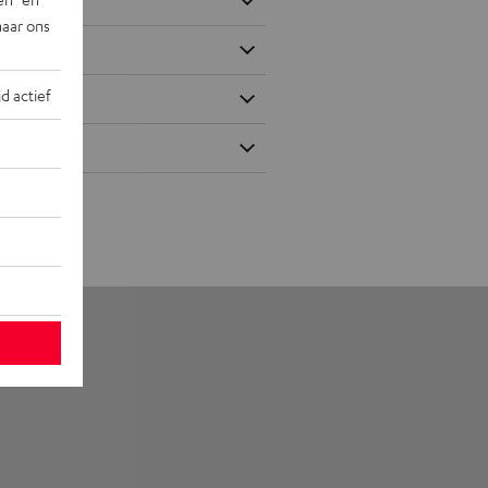
naar ons
jd actief