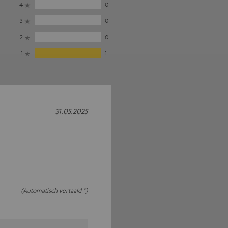
4
0
3
0
2
0
1
1
31.05.2025
(Automatisch vertaald *)