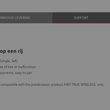
INHOUD LEVERING
SUPPORT
op een rij
ingle, left)
se of loss or malfunction
mponents, easy to pair
ot compatible with the predecessor product AIRY TRUE WIRELESS, only