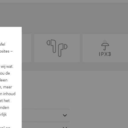
ufel
sites –
wij wat
jou de
lleen
n, maar
en inhoud
et het
landen
lijk
en" en