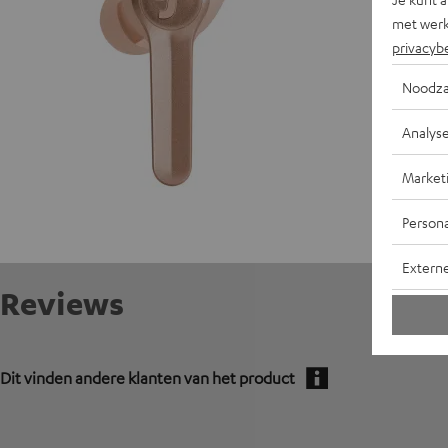
C
met werk
E
privacyb
Noodza
L
Analys
A
Market
Persona
Extern
Reviews
Dit vinden andere klanten van het product