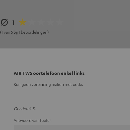
1
(1 van 5 bij 1 beoordelingen)
AIR TWS oortelefoon enkel links
Kon geen verbinding maken met oude.
Oezdemir S.
Antwoord van Teufel: