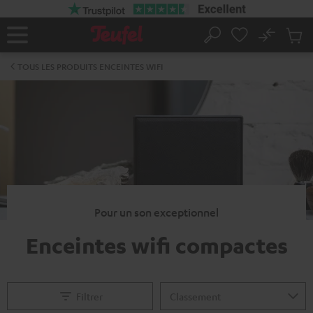
ERS LE
ONTENU
No
Sau
Page
Rechercher
Produi
d’accueil
du
TOUS LES PRODUITS ENCEINTES WIFI
panier
Pour un son exceptionnel
Enceintes wifi compactes
Filtrer