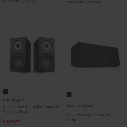
99
€ 299,
Prix d'origine
99
€ 499,
Prix d'origine
STEREO
STEREO
MOTIV®
MOTIV®
M
M
STEREO M 2
HOME
HOME
2
2
MOTIV® HOME
Paire d'enceintes bibliothèque Wi-
Noir
Blanc
Fi avec AirPlay 2
Noir
Blanc
Wi-Fi, Bluetooth et batterie
intégrée
€ 899,
99