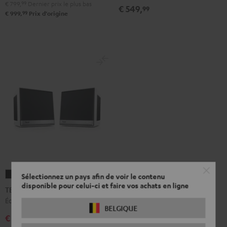
€ 799,
99
Dernier prix le plus bas
€ 549,
99
99
€ 999,
Prix d'origine
TEUFEL
TEUFEL
Sélectionnez un pays afin de voir le contenu
disponible pour celui-ci et faire vos achats en ligne
ONE
ONE
TEUFEL ONE S Ensemble stéréo
S
S
Économisez avec le pack double
BELGIQUE
Ensemble
Ensemble
€ 439,
99
stéréo
stéréo