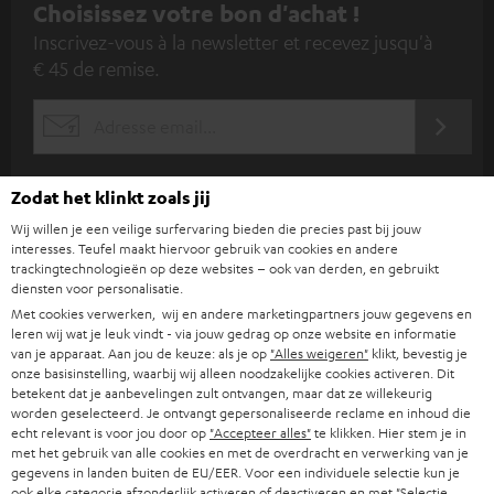
I
Choisissez votre bon d'achat !
Inscrivez-vous à la newsletter et recevez jusqu'à
n
€ 45 de remise.
s
c
S'ABO
EMAIL
r
WIDGET
i
Zodat het klinkt zoals jij
v
Wij willen je een veilige surfervaring bieden die precies past bij jouw
e
interesses. Teufel maakt hiervoor gebruik van cookies en andere
trackingtechnologieën op deze websites – ook van derden, en gebruikt
z
diensten voor personalisatie.
-
Met cookies verwerken, wij en andere marketingpartners jouw gegevens en
leren wij wat je leuk vindt - via jouw gedrag op onze website en informatie
v
van je apparaat. Aan jou de keuze: als je op
"Alles weigeren"
klikt, bevestig je
o
onze basisinstelling, waarbij wij alleen noodzakelijke cookies activeren. Dit
Catégories
betekent dat je aanbevelingen zult ontvangen, maar dat ze willekeurig
u
worden geselecteerd. Je ontvangt gepersonaliseerde reclame en inhoud die
echt relevant is voor jou door op
"Accepteer alles"
te klikken. Hier stem je in
HOME CINEMA
s
Société
met het gebruik van alle cookies en met de overdracht en verwerking van je
à
gegevens in landen buiten de EU/EER. Voor een individuele selectie kun je
SYSTEMES COMPLETS HOME CINEMA
ook elke categorie afzonderlijk activeren of deactiveren en met
"Selectie