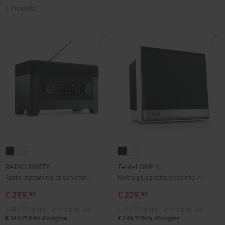
7 Produits
RADIO
RADIO
Teufel
Teufel
3SIXTY
3SIXTY
ONE
ONE
RADIO 3SIXTY
Teufel ONE S
Noir
Blanc
S
S
Radio, streaming et son immersif
Notre plus petite enceinte Wi-Fi
Noir
Blanc
€ 299,
€ 229,
99
99
€ 229,
99
Dernier prix le plus bas
€ 199,
99
Dernier prix le plus bas
99
99
€ 349,
Prix d'origine
€ 249,
Prix d'origine