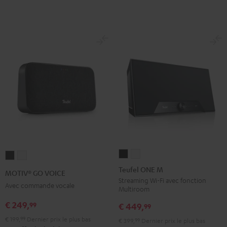
Teufel
Teufel
MOTIV®
MOTIV®
ONE
ONE
GO
GO
Teufel ONE M
MOTIV® GO VOICE
M
M
VOICE
VOICE
Streaming Wi-Fi avec fonction
Avec commande vocale
Multiroom
Noir
Blanc
Night
Silver
€ 249,
99
Black
White
€ 449,
99
€ 199,
99
Dernier prix le plus bas
€ 399,
99
Dernier prix le plus bas