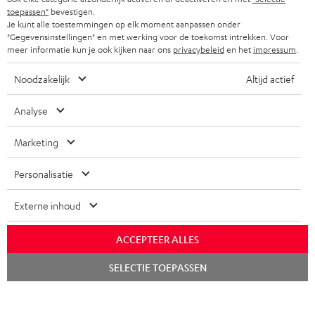
SUPPORT
l
Boutiques en ligne Teufel
toepassen"
bevestigen.
Je kunt alle toestemmingen op elk moment aanpassen onder
BARRES DE SON
a
CARRIÈRES
"Gegevensinstellingen" en met werking voor de toekomst intrekken. Voor
ALLEMAGNE
n
meer informatie kun je ook kijken naar ons
privacybeleid
en het
impressum
.
STEREO
PRESSE
e
Noodzakelijk
Altijd actief
AUTRICHE
SMART HOME
w
B2B
Analyse
s
SUISSE
BLUETOOTH
BLOG
l
Marketing
CASQUES AUDIO
e
PAYS-BAS
NEWSLETTER
Personalisatie
t
CASQUES BLUETOOTH AUDIO
MAGASINS
BELGIQUE
t
Externe inhoud
SYSTEMES COMPLETS
e
AVANTAGES D’ACHAT
FRANCE
r
ACCEPTEER ALLES
HAUT PARLEURS
L’HISTOIRE DE TEUFEL
Lancer
SELECTIE TOEPASSEN
POLOGNE
ULTIMA
le
MANAGEMENT
chat
ÉCOUTEURS INTRA-AURICULAIRES
ESPAGNE
DEVELOPPEMENT DURABLE