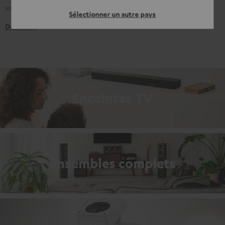
souhaitent le meilleur son pour leurs musiques, films et jeux.
Sélectionner un autre pays
Découvrir
Enceintes TV
Ensembles complets