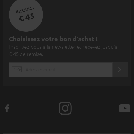
JUSQU'À -
€ 45
I
Choisissez votre bon d'achat !
Inscrivez-vous à la newsletter et recevez jusqu'à
n
€ 45 de remise.
s
c
S'ABO
EMAIL
r
WIDGET
i
v
e
z
-
v