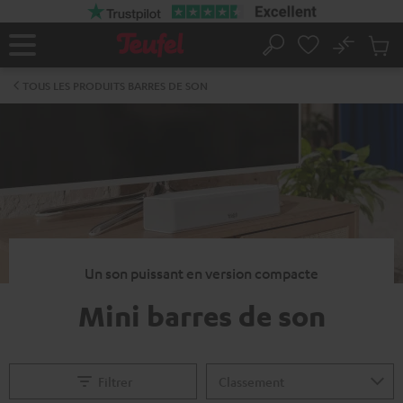
ERS LE
ONTENU
No
Sau
Page
Rechercher
Produi
d’accueil
du
TOUS LES PRODUITS BARRES DE SON
panier
Un son puissant en version compacte
Mini barres de son
Filtrer