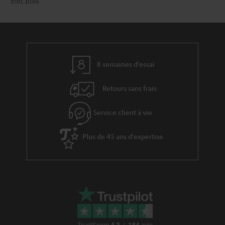
Une barre de son toujours plus compacte
La nouvelle génération des barres de son Teufel est la mini :
Cinebar One
.
Celle-ci comporte quatre haut-parleurs haute performance et utilise – de
même que le Bamster Pro – la technologie Dynamore Ultra avec ses haut-
parleurs latéraux. Vous y trouverez du Bluetooth, de l’HDMI CEC et ARC,
du Line-In, une entrée numérique optique et une télécommande.
8 semaines d'essai
Du reste, la petite Teufel est également utilisable
en tant que haut-parleur
puisqu’elle dispose d’une carte son intégrée. Si vous partez
Bluetooth seul
Retours sans frais
en voyage, vous pouvez donc prendre la barre de son avec vous et la
brancher à n’importe quel téléviseur via HDMI ou jouer vos musiques via
Service client à vie
Bluetooth depuis votre Smartphone ou votre tablette.
Une mini barre de son maxi – la Cinebar One plus
Plus de 45 ans d'expertise
La
Cinebar One Plus
en remet une couche. Afin que le son gagne en
puissance, la variante Cinebar One Plus accompagne la barre de son d’un
caisson de basses. C’est donc le duo idéal pour les petits espaces. Le
caisson de basses sans fil de 165-mm, déjà connu dans le cadre de la
Cinebar 11, couvre une gamme de fréquence entre 33-200 Hz et dispose
de 104 dB. Les Cinebar One et Cinebar One Plus sont disponibles en noir et
en blanc.