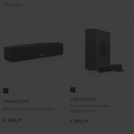
2 Produits
CINEBAR
CINEBAR
CINEBAR
CINEBAR
ONE+
ONE+
ONE
ONE
CINEBAR ONE+
CINEBAR ONE
Noir
Blanc
Noir
Blanc
Avec caisson de basses
Barre de son pour petits espaces
supplémentaire
€ 299,
99
€ 399,
99