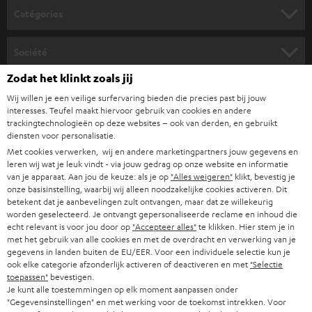
o
Catégories
u
HOME CINEMA
s
Société
à
SYSTEMES COMPLETS HOME CINEMA
Zodat het klinkt zoals jij
SUPPORT
l
Boutiques en ligne Teufel
Wij willen je een veilige surfervaring bieden die precies past bij jouw
BARRES DE SON
a
interesses. Teufel maakt hiervoor gebruik van cookies en andere
CARRIÈRES
ALLEMAGNE
trackingtechnologieën op deze websites – ook van derden, en gebruikt
n
diensten voor personalisatie.
STEREO
PRESSE
e
Met cookies verwerken, wij en andere marketingpartners jouw gegevens en
AUTRICHE
leren wij wat je leuk vindt - via jouw gedrag op onze website en informatie
SMART HOME
w
B2B
van je apparaat. Aan jou de keuze: als je op
"Alles weigeren"
klikt, bevestig je
onze basisinstelling, waarbij wij alleen noodzakelijke cookies activeren. Dit
s
SUISSE
BLUETOOTH
betekent dat je aanbevelingen zult ontvangen, maar dat ze willekeurig
BLOG
l
worden geselecteerd. Je ontvangt gepersonaliseerde reclame en inhoud die
echt relevant is voor jou door op
"Accepteer alles"
te klikken. Hier stem je in
CASQUES AUDIO
e
PAYS-BAS
NEWSLETTER
met het gebruik van alle cookies en met de overdracht en verwerking van je
gegevens in landen buiten de EU/EER. Voor een individuele selectie kun je
t
CASQUES BLUETOOTH AUDIO
ook elke categorie afzonderlijk activeren of deactiveren en met
"Selectie
MAGASINS
BELGIQUE
t
toepassen"
bevestigen.
Je kunt alle toestemmingen op elk moment aanpassen onder
SYSTEMES COMPLETS
e
AVANTAGES D’ACHAT
"Gegevensinstellingen" en met werking voor de toekomst intrekken. Voor