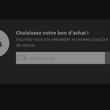
I
Choisissez votre bon d'achat !
 -
Inscrivez-vous à la newsletter et recevez jusqu'à €
n
5
de remise.
s
EMAIL
c
WIDGET
r
i
v
e