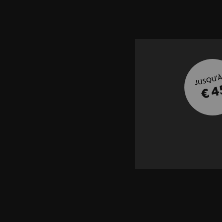
JUSQU'À
€ 4