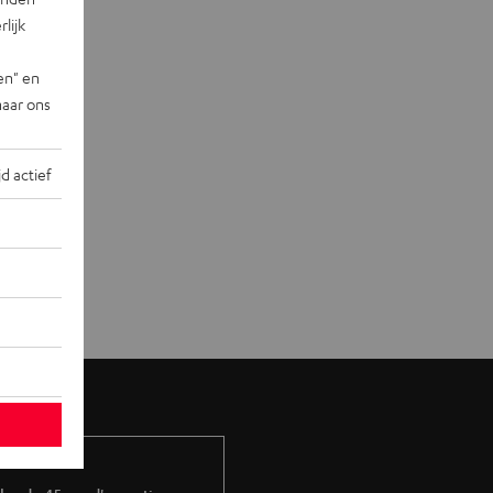
lijk
en" en
naar ons
jd actief