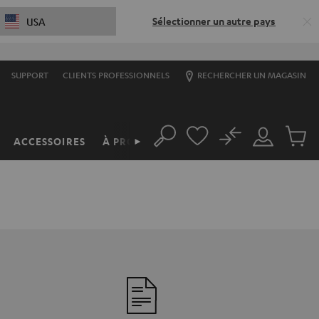
Sélectionner un autre pays
USA
SUPPORT
CLIENTS PROFESSIONNELS
RECHERCHER UN MAGASIN
No
ACCESSOIRES
À PROPOS
►
Rechercher
Mon
Produit
compte
du
panier