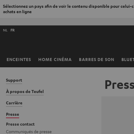
Sélectionnez un pays afin de voir le contenu disponible pour celui-ci
achats en ligne
ERS LE
ONTENU
Choisissez
NL
FR
la
langue
de
la
ENCEINTES
HOME CINÉMA
BARRES DE SON
BLUE
Page
boutique
d’accueil
Pres
Support
À propos de Teufel
Carrière
Presse
Presse contact
Communiqués de presse