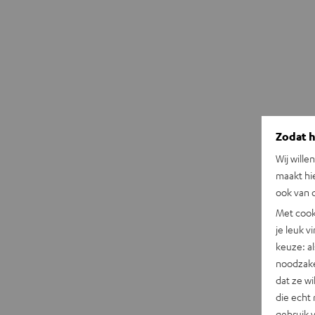
Zodat he
Wij wille
maakt hi
ook van d
Met cook
je leuk v
keuze: al
noodzake
dat ze w
die echt 
gebruik 