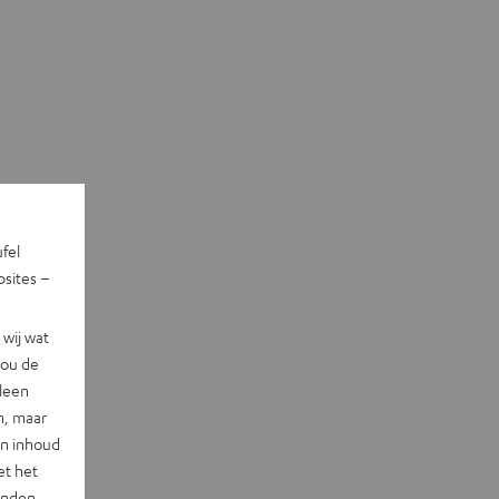
ufel
sites –
wij wat
jou de
lleen
n, maar
en inhoud
et het
landen