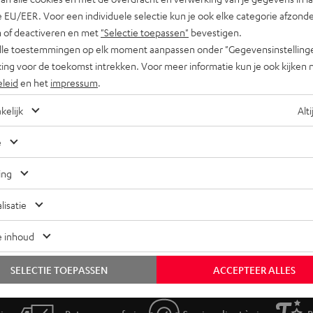
 EU/EER. Voor een individuele selectie kun je ook elke categorie afzonder
n of deactiveren en met
"Selectie toepassen"
bevestigen.
alle toestemmingen op elk moment aanpassen onder "Gegevensinstelling
ing voor de toekomst intrekken. Voor meer informatie kun je ook kijken 
eleid
en het
impressum
.
kelijk
Alti
e
ing
lisatie
e inhoud
SELECTIE TOEPASSEN
ACCEPTEER ALLES