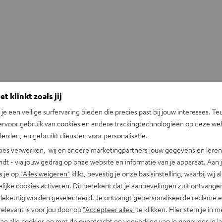
t klinkt zoals jij
n je een veilige surfervaring bieden die precies past bij jouw interesses. Te
ervoor gebruik van cookies en andere trackingtechnologieën op deze web
erden, en gebruikt diensten voor personalisatie.
ies verwerken, wij en andere marketingpartners jouw gegevens en leren 
indt - via jouw gedrag op onze website en informatie van je apparaat. Aan 
s je op
"Alles weigeren"
klikt, bevestig je onze basisinstelling, waarbij wij a
lijke cookies activeren. Dit betekent dat je aanbevelingen zult ontvange
illekeurig worden geselecteerd. Je ontvangt gepersonaliseerde reclame 
relevant is voor jou door op
"Accepteer alles"
te klikken. Hier stem je in m
van alle cookies en met de overdracht en verwerking van je gegevens in 