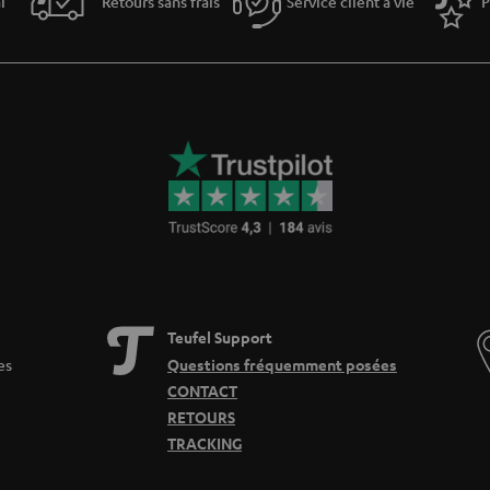
i
Retours sans frais
Service client à vie
P
Teufel Support
es
Questions fréquemment posées
CONTACT
RETOURS
TRACKING