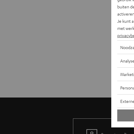
buiten de
activere
Je kunt 
met werk
privacyb
Noodza
Analys
Market
Persona
Extern