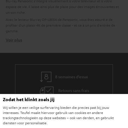
Blu-ray Panasonic s'intègre visuellement à votre téléviseur et à votre
espace de vie. Il laisse ainsi plus de place pour des images émouvantes et
un son riche.
Avec le lecteur Blu-ray DP-UB154 de Panasonic, vous êtes assuré.e de
profiter d'un plaisir 4K de première classe - et ce à un prix d'entrée de
gamme.
Voir plus
CINEBAR 11 + PANASONIC UB154
Le somptueux ensemble Cinebar 11 2.1 + Panasonic UB154 convient comme
ensemble home cinéma complet et pour une sortie audio haute résolution
dans des pièces allant jusqu'à 20 m² environ. Des composants haut de
gamme soigneusement harmonisés vous garantissent des soirées cinéma
captivantes avec une qualité d'image cristalline et un son époustouflant.
8 semaines d'essai
Les jeux et la musique sont bien entendu également pris en charge.
Avec le Panasonic UB154, l'ensemble équivaut presque à une
installation
Retours sans frais
complète
. Un
câble HDMI
pour le lecteur Blu-Ray, un autre pour la barre
de son et c'est parti. Grâce à la prise en charge ARC et CEC pour la
Zodat het klinkt zoals jij
compatibilité avec la télécommande de votre téléviseur, le contrôle est un
Service client à vie
Wij willen je een veilige surfervaring bieden die precies past bij jouw
jeu d'enfant. La connexion avec un câble optique (TOSLINK) est également
interesses. Teufel maakt hiervoor gebruik van cookies en andere
possible. Profitez de niveaux élevés et sans distorsion, de basses précises,
Plus de 45 ans d'expertise
trackingtechnologieën op deze websites – ook van derden, en gebruikt
d'une intelligibilité vocale déterminée et d'une qualité d'image 4K HDR
diensten voor personalisatie.
impressionnante.