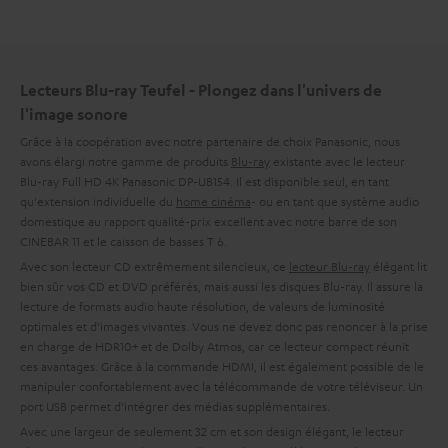
Lecteurs Blu-ray Teufel - Plongez dans l'univers de
l'image sonore
Grâce à la coopération avec notre partenaire de choix Panasonic, nous
avons élargi notre gamme de produits
Blu-ray
existante avec le lecteur
Blu-ray Full HD 4K Panasonic DP-UB154. Il est disponible seul, en tant
qu'extension individuelle du
home cinéma
- ou en tant que système audio
domestique au rapport qualité-prix excellent avec notre barre de son
CINEBAR 11 et le caisson de basses T 6.
Avec son lecteur CD extrêmement silencieux, ce
lecteur Blu-ray
élégant lit
bien sûr vos CD et DVD préférés, mais aussi les disques Blu-ray. Il assure la
lecture de formats audio haute résolution, de valeurs de luminosité
optimales et d'images vivantes. Vous ne devez donc pas renoncer à la prise
en charge de HDR10+ et de Dolby Atmos, car ce lecteur compact réunit
ces avantages. Grâce à la commande HDMI, il est également possible de le
manipuler confortablement avec la télécommande de votre téléviseur. Un
port USB permet d'intégrer des médias supplémentaires.
Avec une largeur de seulement 32 cm et son design élégant, le lecteur