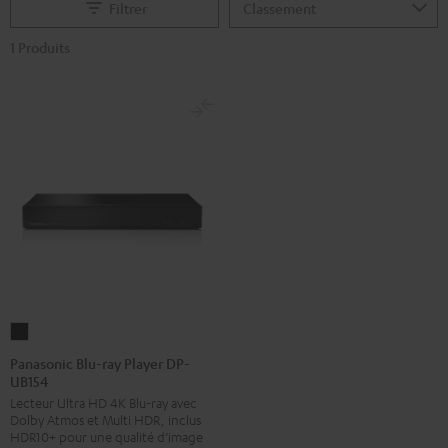
Filtrer
1 Produits
Panasonic
Blu-
Panasonic Blu-ray Player DP-
UB154
ray
Lecteur Ultra HD 4K Blu-ray avec
Player
Dolby Atmos et Multi HDR, inclus
DP-
HDR10+ pour une qualité d’image