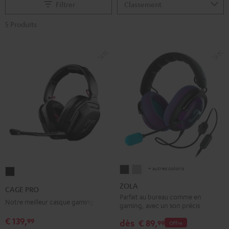
Filtrer
5 Produits
+ autres coloris
ZOLA
ZOLA
CAGE
Dark
Light
PRO
ZOLA
CAGE PRO
Gray
Gray
Night
Parfait au bureau comme en
Notre meilleur casque gaming
gaming, avec un son précis
Black
€ 139,
99
dès
€ 89,
99
Offre