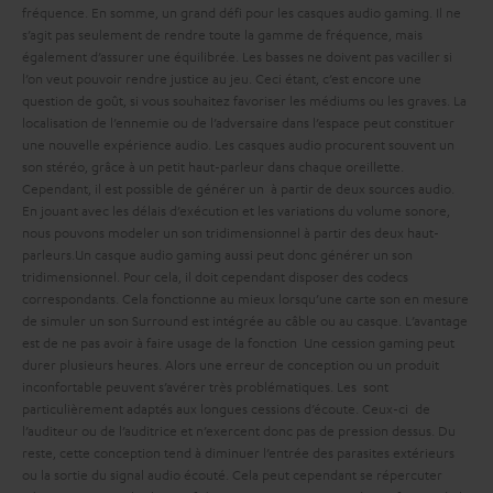
fréquence. En somme, un grand défi pour les casques audio gaming. Il ne
s’agit pas seulement de rendre toute la gamme de fréquence, mais
également d’assurer une
équilibrée. Les basses ne doivent pas vaciller si
l’on veut pouvoir rendre justice au jeu. Ceci étant, c’est encore une
question de goût, si vous souhaitez favoriser les médiums ou les graves.
La
localisation de l’ennemie ou de l’adversaire dans l’espace peut constituer
une nouvelle expérience audio. Les casques audio procurent souvent un
son stéréo, grâce à un petit haut-parleur dans chaque oreillette.
Cependant, il est possible de générer un
à partir de deux sources audio.
En jouant avec les délais d’exécution et les variations du volume sonore,
nous pouvons modeler un son tridimensionnel à partir des deux haut-
parleurs.
Un casque audio gaming aussi peut donc générer un son
tridimensionnel. Pour cela, il doit cependant disposer des codecs
correspondants. Cela fonctionne au mieux lorsqu’une carte son en mesure
de simuler un son Surround est intégrée au câble ou au casque. L’avantage
est de ne pas avoir à faire usage de la fonction
Une cession gaming peut
durer plusieurs heures. Alors une erreur de conception ou un produit
inconfortable peuvent s’avérer très problématiques. Les
sont
particulièrement adaptés aux longues cessions d’écoute. Ceux-ci
de
l’auditeur ou de l’auditrice et n’exercent donc pas de pression dessus. Du
reste, cette conception tend à diminuer l’entrée des parasites extérieurs
ou la sortie du signal audio écouté. Cela peut cependant se répercuter