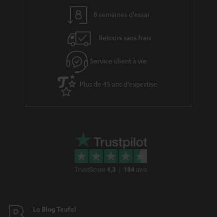
son tridimensionnel
8 semaines d'essai
Soundchip de la carte mère de l’ordinateur.
Retours sans frais
Tenue confortable d’un casques audio gaming
Service client à vie
casques audio circum-auriculaires
entourent l’oreille
Plus de 45 ans d'expertise
Poids du casque
Rembourrage des oreillettes et du serre-tête
Connexion et réglages du microphone
Longueur du câble (ou qualité de la transmission sans fil)
Pour des conférences de qualité
fonction filtre
Le Blog Teufel