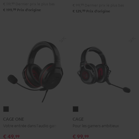
€ 119,
99
Dernier prix le plus bas
€ 99,
99
Dernier prix le plus bas
99
€ 199,
Prix d'origine
99
€ 129,
Prix d'origine
CAGE
CAGE
ONE
Noir
CAGE ONE
CAGE
Night
Votre entrée dans l'audio gaming
Pour les gamers ambitieux
Black
€ 49,
€ 99,
99
99