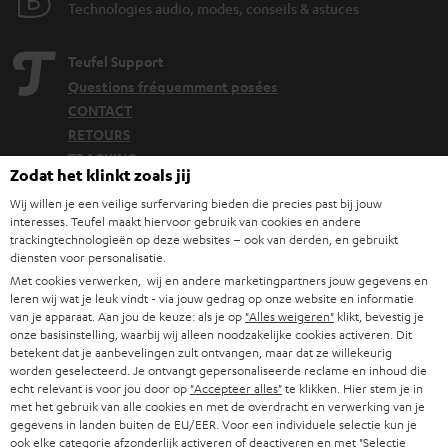
Technologies audio, modes, conseils & astuces
Le casque audio Cage de Teufel
Chaque pièce remplit sa tâche : des aimants néodyme à l’ensemble des
Teufel Support
haut-parleurs en passant par la carte son USB intégrée.
« Mixed Audio Play » peut fusionner les signaux audio du Smartphone et de
Questions fréquemment posées
la console. Cela vous permet d’écouter les musiques de votre Smartphone
CONTACT
tout en jouant.
RETOURS
Le microphone peut être branché du côté droit ou gauche du casque.
TRACKING
Nombreuses possibilités de paramétrages grâce à l’équaliseur via
Zodat het klinkt zoals jij
Teufel Audio Center
et les touches de commande situées sur le casque.
Wij willen je een veilige surfervaring bieden die precies past bij jouw
Localisateur de magasins
interesses. Teufel maakt hiervoor gebruik van cookies en andere
Découvrez nos produits de près et venez au magasin pour
trackingtechnologieën op deze websites – ook van derden, en gebruikt
Un casque Gaming doit être polyvalent
diensten voor personalisatie.
des conseils personnalisés.
Un casque audio Gaming devrait faire preuve de précision sur toute la
Met cookies verwerken, wij en andere marketingpartners jouw gegevens en
gamme de fréquence. Le domaine des graves par exemple est
leren wij wat je leuk vindt - via jouw gedrag op onze website en informatie
particulièrement important.
van je apparaat. Aan jou de keuze: als je op
"Alles weigeren"
klikt, bevestig je
Une carte son intégrée prenant en charge les codecs Surround peuvent
onze basisinstelling, waarbij wij alleen noodzakelijke cookies activeren. Dit
betekent dat je aanbevelingen zult ontvangen, maar dat ze willekeurig
modifier fondamentalement votre expérience de jeu.
worden geselecteerd. Je ontvangt gepersonaliseerde reclame en inhoud die
Les casques audio circum-auriculaires peuvent s’avérer très confortables
JUSQU'À -
echt relevant is voor jou door op
"Accepteer alles"
te klikken. Hier stem je in
et idéaux pour de longues cessions de jeux.
€ 45
met het gebruik van alle cookies en met de overdracht en verwerking van je
Le microphone doit disposer d’une fonction de réduction des parasites
gegevens in landen buiten de EU/EER. Voor een individuele selectie kun je
extérieurs et des bruits de respiration.
ook elke categorie afzonderlijk activeren of deactiveren en met
"Selectie