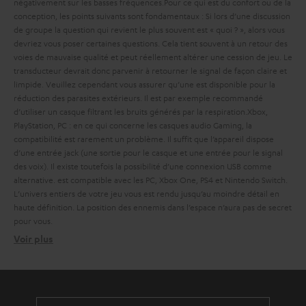
négativement sur les basses fréquences.
Pour ce qui est du confort ou de la
conception, les points suivants sont fondamentaux :
Si lors d’une discussion
de groupe la question qui revient le plus souvent est « quoi ? », alors vous
devriez vous poser certaines questions. Cela tient souvent à un retour des
voies de mauvaise qualité et peut réellement altérer une cession de jeu. Le
transducteur devrait donc parvenir à retourner le signal de façon claire et
limpide. Veuillez cependant vous assurer qu’une
est disponible pour la
réduction des parasites extérieurs. Il est par exemple recommandé
d’utiliser un casque filtrant les bruits générés par la respiration.
Xbox,
PlayStation, PC : en ce qui concerne les casques audio Gaming, la
compatibilité est rarement un problème. Il suffit que l’appareil dispose
d’une entrée jack (une sortie pour le casque et une entrée pour le signal
des voix). Il existe toutefois la possibilité d’une connexion USB comme
alternative.
est compatible avec les PC, Xbox One, PS4 et Nintendo Switch.
L’univers entiers de votre jeu vous est rendu jusqu’au moindre détail en
haute définition. La position des ennemis dans l’espace n’aura pas de secret
pour vous.
Voir plus
Haute qualité audio – une compétence centrale
réponse en fréquence
florilège de nuances audio
Un son Surround depuis un casque audio ?