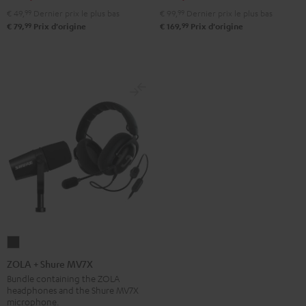
€ 49,
99
Dernier prix le plus bas
€ 99,
99
Dernier prix le plus bas
99
99
€ 79,
Prix d'origine
€ 169,
Prix d'origine
ZOLA
+
ZOLA + Shure MV7X
Shure
Bundle containing the ZOLA
headphones and the Shure MV7X
MV7X
microphone.