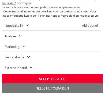
toepassen"
bevestigen.
I
Choisissez votre bon d'achat !
Je kunt alle toestemmingen op elk moment aanpassen onder
"Gegevensinstellingen" en met werking voor de toekomst intrekken. Voor
Inscrivez-vous à la newsletter et recevez jusqu'à
n
meer informatie kun je ook kijken naar ons
privacybeleid
en het
impressum
.
€ 45 de remise.
s
Noodzakelijk
Altijd actief
c
S'ABO
EMAIL
r
Analyse
WIDGET
i
Marketing
v
e
Personalisatie
z
Externe inhoud
-
v
ACCEPTEER ALLES
o
Catégories
Lancer
SELECTIE TOEPASSEN
le
u
chat
HOME CINEMA
s
Société