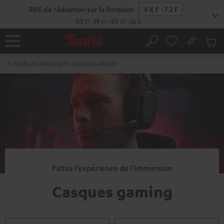
ERS LE
50% de réduction sur la livraison
VKF-72F
ONTENU
05
D
:
19
H
:
43
M
:
16
S
No
Sau
Page
Rechercher
Produi
d’accueil
du
TOUS LES PRODUITS CASQUES AUDIO
panier
Faites l’expérience de l‘immersion
Casques gaming