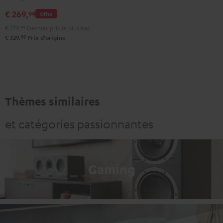
Dark
€ 269,
99
Gray
Offre
€ 279,
99
Dernier prix le plus bas
99
€ 329,
Prix d'origine
Thèmes similaires
et catégories passionnantes
Gaming