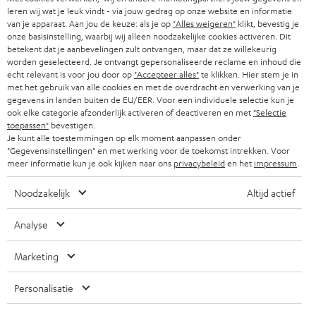
AUTRICHE
SMART HOME
leren wij wat je leuk vindt - via jouw gedrag op onze website en informatie
w
B2B
van je apparaat. Aan jou de keuze: als je op
"Alles weigeren"
klikt, bevestig je
s
onze basisinstelling, waarbij wij alleen noodzakelijke cookies activeren. Dit
SUISSE
BLUETOOTH
betekent dat je aanbevelingen zult ontvangen, maar dat ze willekeurig
BLOG
l
worden geselecteerd. Je ontvangt gepersonaliseerde reclame en inhoud die
CASQUES AUDIO
echt relevant is voor jou door op
"Accepteer alles"
te klikken. Hier stem je in
e
PAYS-BAS
NEWSLETTER
met het gebruik van alle cookies en met de overdracht en verwerking van je
t
gegevens in landen buiten de EU/EER. Voor een individuele selectie kun je
CASQUES BLUETOOTH AUDIO
MAGASINS
ook elke categorie afzonderlijk activeren of deactiveren en met
"Selectie
BELGIQUE
t
toepassen"
bevestigen.
SYSTEMES COMPLETS
Je kunt alle toestemmingen op elk moment aanpassen onder
e
AVANTAGES D’ACHAT
"Gegevensinstellingen" en met werking voor de toekomst intrekken. Voor
FRANCE
r
meer informatie kun je ook kijken naar ons
privacybeleid
en het
impressum
.
HAUT PARLEURS
L’HISTOIRE DE TEUFEL
Noodzakelijk
Altijd actief
POLOGNE
ULTIMA
MANAGEMENT
Analyse
ÉCOUTEURS INTRA-AURICULAIRES
ESPAGNE
DEVELOPPEMENT DURABLE
Marketing
Sous réserve de modifications techniques, de fautes de frappe et d’autres
FANSHOP
VALEURS
erreurs. Les accessoires figurant sur l’image ne font pas partie du contenu de
ITALIE
livraison. D’éventuels frais d’élimination des batteries sont inclus dans le prix.
Personalisatie
NOUVEAUTÉS
GIFT VOUCHER
USA
©2026 Lautsprecher Teufel GmbH - Tous droits réservés.