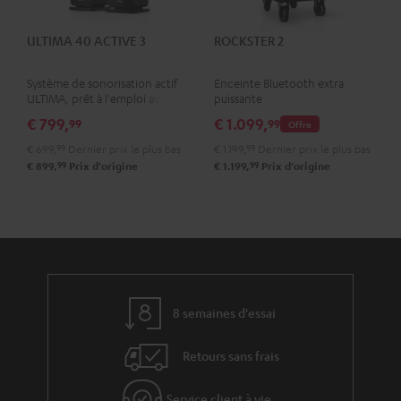
ULTIMA 40 ACTIVE 3
ROCKSTER 2
Système de sonorisation actif
Enceinte Bluetooth extra
ULTIMA, prêt à l'emploi avec
puissante
amplificateur intégré
€ 799,
€ 1.099,
99
99
Offre
€ 699,
99
Dernier prix le plus bas
€ 1.199,
99
Dernier prix le plus bas
99
99
€ 899,
Prix d'origine
€ 1.199,
Prix d'origine
8 semaines d'essai
Retours sans frais
Service client à vie