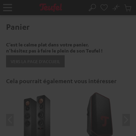
ERS LE
No
ONTENU
Sau
Page
Rechercher
Produi
d’accueil
du
Panier
panier
C’est le calme plat dans votre panier.
n’hésitez pas à faire le plein de son Teufel !
VERS LA PAGE D'ACCUEIL
Cela pourrait également vous intéresser