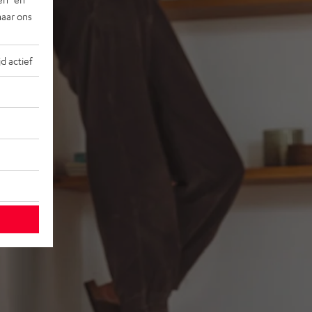
naar ons
jd actief