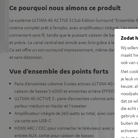
Ce pourquoi nous aimons ce produit
Le système ULTIMA 40 ACTIVE 3 Club Edition Surround "Ensemble 4
cinéma complet prêt à l’emploi, avec amplificateur intégré. Les ence
connectent sans fil, tandis que le puissant caisson de basses S 6000
Zodat he
et précis. Le canal central est simulé avec brio grâce à la technolog
Wij wille
Ce set offre un son surround impressionnant, même dans les grands 
maakt hi
et sans distorsion.
ook van d
Vue d’ensemble des points forts
Met cook
je leuk v
Paire d’enceintes colonne 3 voies actives ULTIMA 40 ACTIVE 3 prê
keuze: al
caisson de basses S 6000 et enceintes arrière EFFEKT 2
noodzake
ULTIMA 40 ACTIVE 3 : paire d’enceintes colonne actives à 3 voies,
dat ze w
parleur médium en Kevlar et 1 tweeter
die echt 
Amplificateur intégré de 260 watts au total, avec connexions pour 
gebruik 
via carte son USB-C
buiten de
HDMI ARC / CEC pour connecter le téléviseur avec un seul câble
activere
entrée AUX, sortie pour caisson de basses
Je kunt 