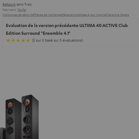
Retours
sans frais
Fabricant:
Teufel
Consignes de sécurité
Pièces de rechange
Réparations
Mises à jour logiciel
Garantie légale
Evaluation de la version précédente ULTIMA 40 ACTIVE Club
Edition Surround "Ensemble 4.1"
(5 sur 5 basé sur 5 évaluations)