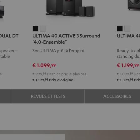
ULTIMA
ULTIMA
ULTIMA
ULT
 DUAL DT
ULTIMA 40 ACTIVE 3 Surround
ULTIMA 40
40
40
40
40
"4.0-Ensemble"
ACTIVE
ACTIVE
ACTIVE
ACTI
 speakers
Son ULTIMA prêt à l’emploi
Ready-to-pl
3
3
3
3
table
standing du
Surround
Surround
Club
Club
€ 1.099,
€ 1.199,
99
99
"4.0-
"4.0-
Edition
Editi
s
€ 999,
99
Dernier prix le plus bas
€ 1.099,
99
Dern
Ensemble"
Ensemble"
Noir
Blan
99
99
€ 1.199,
Prix d'origine
€ 1.399,
Pri
Noir
Blanc
REVUES ET TESTS
ACCESSOIRES