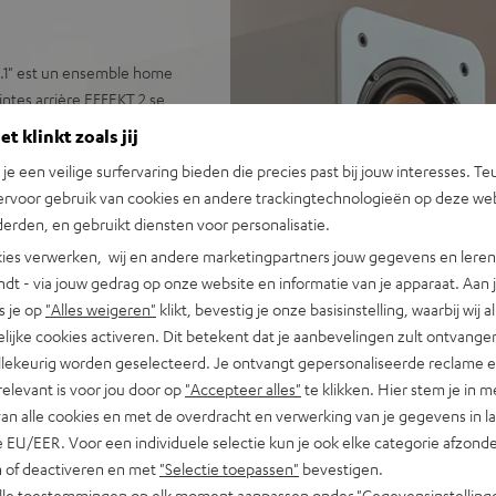
.1" est un ensemble home
intes arrière EFFEKT 2 se
 garantit des graves profonds
t klinkt zoals jij
ie Dynamore® Virtual Center.
n je een veilige surfervaring bieden die precies past bij jouw interesses. Te
salons, avec un volume clair
ervoor gebruik van cookies en andere trackingtechnologieën op deze web
erden, en gebruikt diensten voor personalisatie.
ies verwerken, wij en andere marketingpartners jouw gegevens en leren 
indt - via jouw gedrag op onze website en informatie van je apparaat. Aan 
te à l’emploi, en bundle avec
s je op
"Alles weigeren"
klikt, bevestig je onze basisinstelling, waarbij wij a
lijke cookies activeren. Dit betekent dat je aanbevelingen zult ontvange
 avec 2 woofers, 1 haut-
illekeurig worden geselecteerd. Je ontvangt gepersonaliseerde reclame 
relevant is voor jou door op
"Accepteer alles"
te klikken. Hier stem je in m
téléviseur, platine vinyle, PC
van alle cookies en met de overdracht en verwerking van je gegevens in 
 EU/EER. Voor een individuele selectie kun je ook elke categorie afzonder
, entrée optique numérique,
n of deactiveren en met
"Selectie toepassen"
bevestigen.
alle toestemmingen op elk moment aanpassen onder "Gegevensinstelling