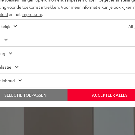
he du CD, par exemple depuis
ing voor de toekomst intrekken. Voor meer informatie kun je ook kijken 
eleid
en het
impressum
.
çade laquée satinée,
kelijk
Alti
, avec woofer de 300 mm et
e
m de portée, option pieds
ing
lisatie
e inhoud
SELECTIE TOEPASSEN
ACCEPTEER ALLES