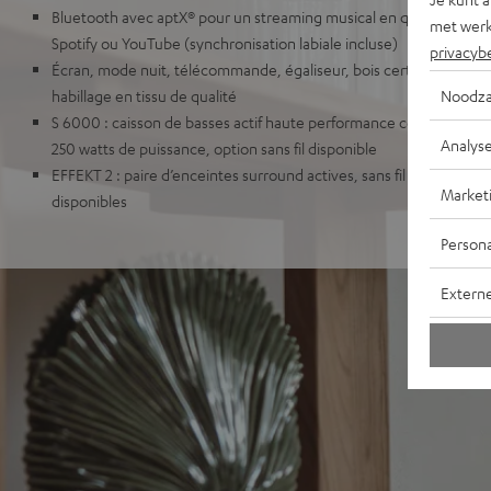
Bluetooth avec aptX® pour un streaming musical en qualité proc
met werk
Spotify ou YouTube (synchronisation labiale incluse)
privacyb
Écran, mode nuit, télécommande, égaliseur, bois certifié FSC®, fa
Noodza
habillage en tissu de qualité
S 6000 : caisson de basses actif haute performance certifié THX
Analys
250 watts de puissance, option sans fil disponible
EFFEKT 2 : paire d’enceintes surround actives, sans fil jusqu’à 15 
Market
disponibles
Persona
Extern