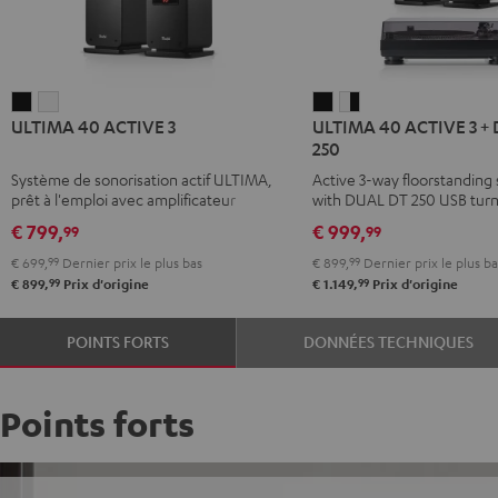
ULTIMA
ULTIMA
ULTIMA
ULTIMA
ULTIMA 40 ACTIVE 3
ULTIMA 40 ACTIVE 3 +
40
40
40
40
250
ACTIVE
ACTIVE
ACTIVE
ACTIVE
Système de sonorisation actif ULTIMA,
Active 3-way floorstanding
3
3
3
3
prêt à l'emploi avec amplificateur
with DUAL DT 250 USB turn
Noir
Blanc
+
+
intégré
€ 799,
€ 999,
99
99
DUAL
DUAL
€ 699,
99
Dernier prix le plus bas
€ 899,
99
Dernier prix le plus ba
DT
DT
99
99
€ 899,
Prix d'origine
€ 1.149,
Prix d'origine
250
250
black
Blanc
POINTS FORTS
DONNÉES TECHNIQUES
/
/
black
Noir
Points forts