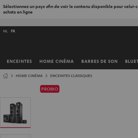
Sélectionnez un pays afin de voir le contenu disponible pour celui-ci
achats en ligne
ERS LE
ONTENU
Choisissez
NL
FR
la
langue
de
la
ENCEINTES
HOME CINÉMA
BARRES DE SON
BLUE
Page
boutique
d’accueil
HOME CINÉMA
ENCEINTES CLASSIQUES
PROMO