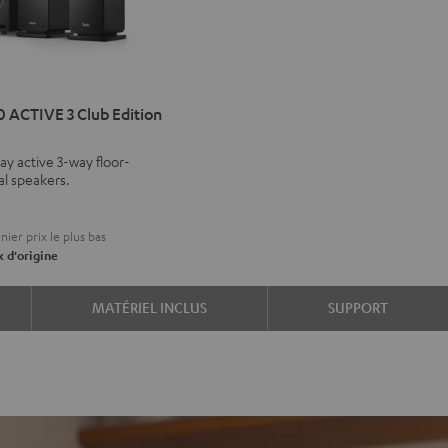
IMA
 ACTIVE 3 Club Edition
VE
ay active 3-way floor-
al speakers.
on
ier prix le plus bas
c
x d'origine
MATÉRIEL INCLUS
SUPPORT