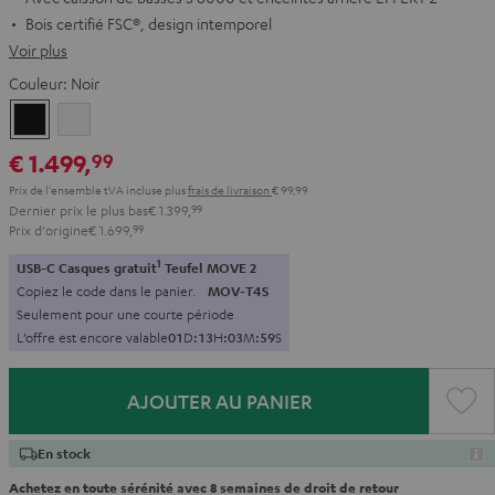
Bois certifié FSC®, design intemporel
Voir plus
Couleur:
Noir
Noir
Blanc
€ 1.499,
99
Prix de l'ensemble tVA incluse
plus
frais de livraison
€ 99,99
Dernier prix le plus bas
€ 1.399,
99
Prix d'origine
€ 1.699,
99
1
USB-C Casques gratuit
Teufel MOVE 2
Copiez le code dans le panier.
MOV-T4S
Seulement pour une courte période
L’offre est encore valable
0
1
D
:
1
3
H
:
0
3
M
:
5
7
S
AJOUTER AU PANIER
En stock
Achetez en toute sérénité avec 8 semaines de droit de retour