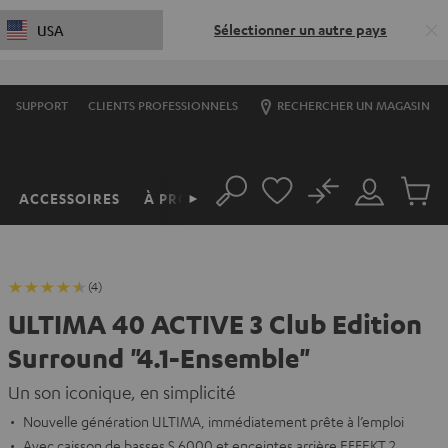
Sélectionner un autre pays
USA
SUPPORT
CLIENTS PROFESSIONNELS
RECHERCHER UN MAGASIN
No
ACCESSOIRES
À PROPOS
►
Rechercher
Mon
Produit
compte
du
panier
(4)
ULTIMA 40 ACTIVE 3 Club Edition
Surround "4.1-Ensemble"
Un son iconique, en simplicité
Nouvelle génération ULTIMA, immédiatement prête à l’emploi
Avec caisson de basses S 6000 et enceintes arrière EFFEKT 2