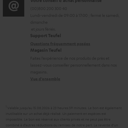
o
D
Votre conseil d'achat personnalisé
t
l
r
é
(00)800 200 300 40
i
é
Lundi-vendredi de 09:00 à 17:00 ; fermé le samedi,
m
t
o
c
dimanche
a
a
n
h
et jours fériés.
t
i
s
a
Support Teufel
i
l
r
Questions fréquemment posées
r
Magasin Teufel
o
s
e
g
Faites l’expérience de nos produits de près et
n
c
l
e
laissez-vous conseiller personnellement dans nos
s
o
a
a
magasins.
r
n
t
b
Vue d’ensemble
e
t
i
l
l
a
v
e
a
c
e
s
1
Valable jusqu’au 15.08.2026 à 23 heures 59 minutes.
Le bon est également
t
t
s
inutilisable sur un achat déjà réalisé. Un paiement en espèces est
i
impossible. Le bon est réservé aux clients privés et ne peut pas être
à
combiné à d’autres réductions ou remises de notre part. La revente d’un