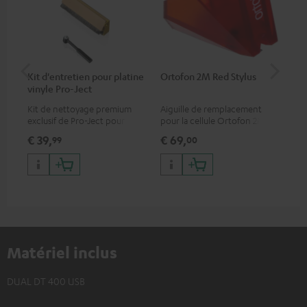
Kit d'entretien pour platine
Ortofon 2M Red Stylus
Or
vinyle Pro-Ject
To
Kit de nettoyage premium
Aiguille de remplacement
Cel
exclusif de Pro-Ject pour
pour la cellule Ortofon 2M
mob
disques vinyles et platines,
Red
off
€ 39,
€ 69,
€ 
99
00
disponible uniquement sur le
dyn
site de Teufel
cha
Matériel inclus
DUAL DT 400 USB