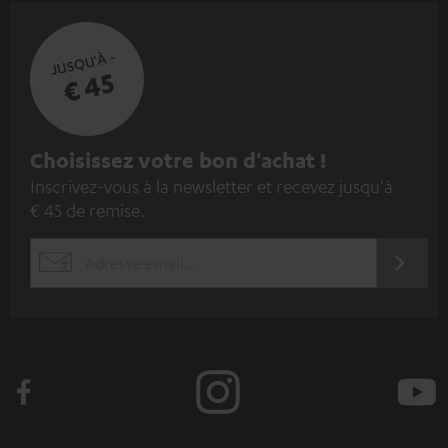
JUSQU'À -
€ 45
I
Choisissez votre bon d'achat !
Inscrivez-vous à la newsletter et recevez jusqu'à
n
€ 45 de remise.
s
c
S'ABO
EMAIL
r
WIDGET
i
v
e
z
-