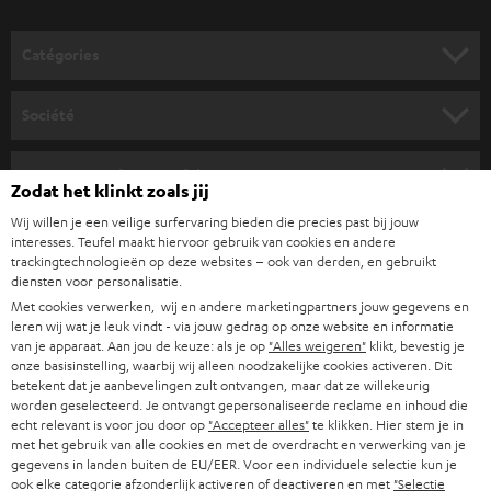
v
o
Catégories
u
HOME CINEMA
s
Société
à
SYSTEMES COMPLETS HOME CINEMA
SUPPORT
l
Boutiques en ligne Teufel
Zodat het klinkt zoals jij
BARRES DE SON
a
CARRIÈRES
Wij willen je een veilige surfervaring bieden die precies past bij jouw
ALLEMAGNE
n
interesses. Teufel maakt hiervoor gebruik van cookies en andere
STEREO
PRESSE
trackingtechnologieën op deze websites – ook van derden, en gebruikt
e
diensten voor personalisatie.
AUTRICHE
SMART HOME
w
Met cookies verwerken, wij en andere marketingpartners jouw gegevens en
B2B
leren wij wat je leuk vindt - via jouw gedrag op onze website en informatie
s
SUISSE
BLUETOOTH
van je apparaat. Aan jou de keuze: als je op
"Alles weigeren"
klikt, bevestig je
BLOG
onze basisinstelling, waarbij wij alleen noodzakelijke cookies activeren. Dit
l
betekent dat je aanbevelingen zult ontvangen, maar dat ze willekeurig
CASQUES AUDIO
e
worden geselecteerd. Je ontvangt gepersonaliseerde reclame en inhoud die
PAYS-BAS
NEWSLETTER
echt relevant is voor jou door op
"Accepteer alles"
te klikken. Hier stem je in
t
CASQUES BLUETOOTH AUDIO
met het gebruik van alle cookies en met de overdracht en verwerking van je
MAGASINS
gegevens in landen buiten de EU/EER. Voor een individuele selectie kun je
BELGIQUE
t
ook elke categorie afzonderlijk activeren of deactiveren en met
"Selectie
SYSTEMES COMPLETS