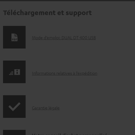
Téléchargement et support
D
Mode d’emploi: DUAL DT 400 USB
o
c
u
I
m
Informations relatives à l’expédition
n
e
f
n
o
t
I
Garantie légale
r
s
n
m
t
f
a
é