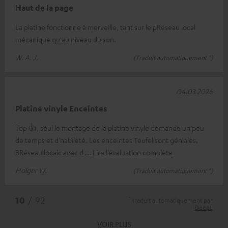
Haut de la page
La platine fonctionne à merveille, tant sur le pRéseau local
mécanique qu'au niveau du son.
W. A. J.
(Traduit automatiquement *)
04.03.2026
Platine vinyle Enceintes
Top 👍, seul le montage de la platine vinyle demande un peu
de temps et d'habileté. Les enceintes Teufel sont géniales.
BRéseau localc avec d
Lire l’évaluation complète
Holger W.
(Traduit automatiquement *)
*
10
/ 92
traduit automatiquement par
DeepL
VOIR PLUS