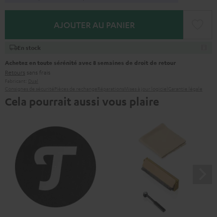
AJOUTER AU PANIER
En stock
Achetez en toute sérénité avec 8 semaines de droit de retour
Retours
sans frais
Fabricant:
Dual
Consignes de sécurité
Pièces de rechange
Réparations
Mises à jour logiciel
Garantie légale
Cela pourrait aussi vous plaire