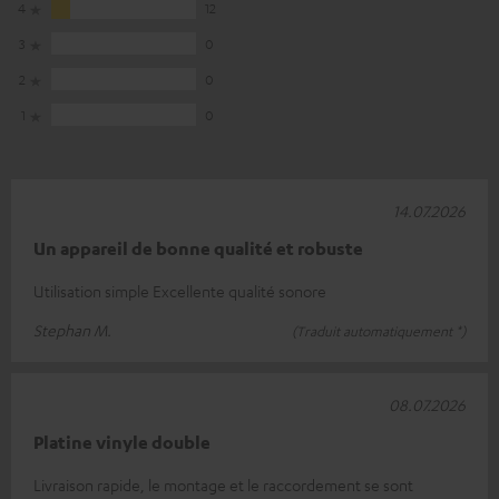
4
12
3
0
2
0
1
0
14.07.2026
Un appareil de bonne qualité et robuste
Utilisation simple Excellente qualité sonore
Stephan M.
(Traduit automatiquement *)
08.07.2026
Platine vinyle double
Livraison rapide, le montage et le raccordement se sont