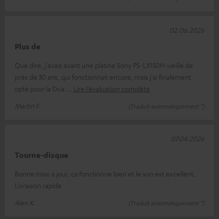
02.06.2026
Plus de
Que dire, j'avais avant une platine Sony PS-LX150H vieille de
près de 30 ans, qui fonctionnait encore, mais j'ai finalement
opté pour la Dua
Lire l’évaluation complète
Martin F.
(Traduit automatiquement *)
07.04.2026
Tourne-disque
Bonne mise à jour, ça fonctionne bien et le son est excellent.
Livraison rapide
Alex K.
(Traduit automatiquement *)