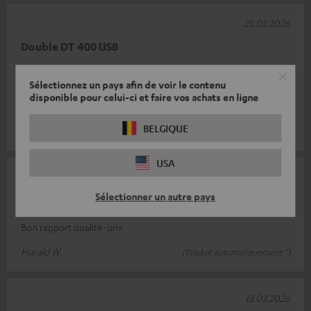
25.03.2026
Double DT 400 USB
La platine vinyle que j'ai achetée chez vous répond pleinement
Sélectionnez un pays afin de voir le contenu
à mes attentes. Avec son design épuré et son excellente
disponible pour celui-ci et faire vos achats en ligne
qualité de lecture, c
Lire l’évaluation complète
BELGIQUE
Michael J.
(Traduit automatiquement *)
USA
19.03.2026
Sélectionner un autre pays
fonctionne comme prévu
Bon rapport qualité-prix
Harald W.
(Traduit automatiquement *)
13.03.2026