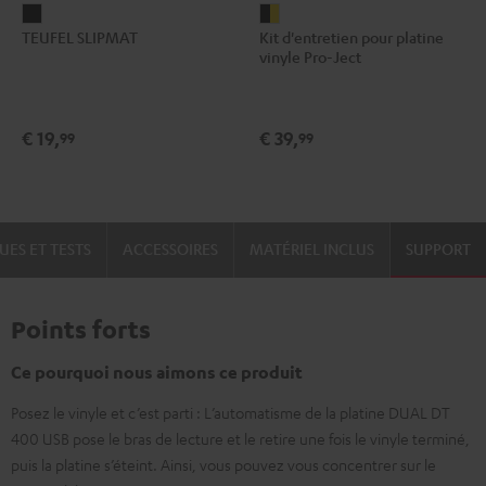
TEUFEL
Kit
TEUFEL SLIPMAT
Kit d'entretien pour platine
SLIPMAT
d'entretien
vinyle Pro-Ject
Noir
pour
platine
vinyle
€ 19,
€ 39,
99
99
Pro-
Ject
Noir
/
UES ET TESTS
ACCESSOIRES
MATÉRIEL INCLUS
SUPPORT
Or
Points forts
Ce pourquoi nous aimons ce produit
Posez le vinyle et c’est parti : L’automatisme de la platine DUAL DT
400 USB pose le bras de lecture et le retire une fois le vinyle terminé,
puis la platine s’éteint. Ainsi, vous pouvez vous concentrer sur le