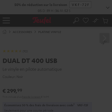
ERS LE
50% de réduction sur la livraison
VKF-72F
ONTENU
05
D
:
19
H
:
36
M
:
51
S
No
Sau
Page
Rechercher
Produi
d’accueil
du
ACCESSOIRES
PLATINE VINYLE
panier
(92)
DUAL DT 400 USB
Le vinyle en pilote automatique
Couleur:
Noir
€ 299,
99
TVA incluse
plus
frais de livraison
€ 14,99
1
Économisez 50 % des frais de livraison avec code
VKF-72F
Seulement pour une courte période