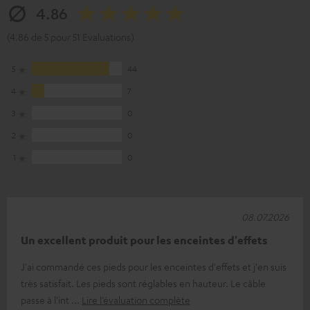
4.86
(4.86 de 5 pour 51 Evaluations)
5
44
4
7
3
0
2
0
1
0
08.07.2026
Un excellent produit pour les enceintes d'effets
J'ai commandé ces pieds pour les enceintes d'effets et j'en suis
très satisfait. Les pieds sont réglables en hauteur. Le câble
passe à l'int
Lire l’évaluation complète