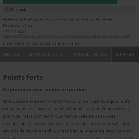
En stock
Achetez en toute sérénité avec 8 semaines de droit de retour
Retours
sans frais
Fabricant:
K&M
Consignes de sécurité
Pièces de rechange
Réparations
Mises à jour logiciel
Garantie légale
Enceintes non comprises dans la livraison
CHNIQUES
REVUES ET TESTS
MATÉRIEL INCLUS
SUPPORT
Points forts
Ce pourquoi nous aimons ce produit
Une qualité élevée est importante pour nous, c'est pourquoi Teufel
recommande des partenaires sélectionnés tels que König & Meyer,
pour une interaction techniquement excellente de tous les
composants. Ce pied de support marque des points avec sa hauteur
réglable de manière flexible, grâce à laquelle les enceintes Consono
25 ou les enceintes arrière EFFEKT peuvent déployer un son optimal