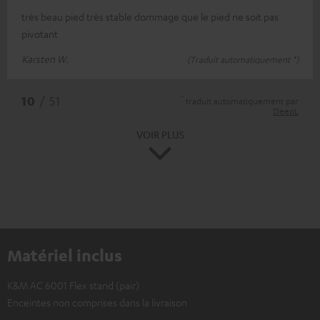
très beau pied très stable dommage que le pied ne soit pas
pivotant
Karsten W.
(Traduit automatiquement *)
*
10
/ 51
traduit automatiquement par
DeepL
VOIR PLUS
Matériel inclus
K&M AC 6001 Flex stand (pair)
Enceintes non comprises dans la livraison