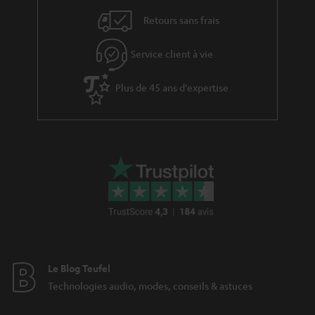
v
l
Retours sans frais
e
’
s
Service client à vie
e
à
x
Plus de 45 ans d'expertise
l
p
a
é
g
d
a
i
r
t
a
i
n
o
t
n
i
Le Blog Teufel
e
Technologies audio, modes, conseils & astuces