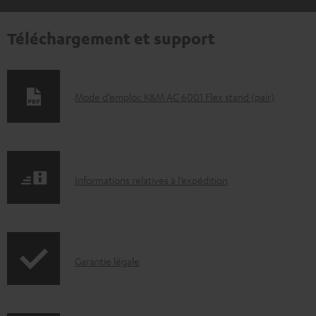
Téléchargement et support
D
Mode d’emploi: K&M AC 6001 Flex stand (pair)
o
c
u
I
m
Informations relatives à l’expédition
n
e
f
n
o
t
I
Garantie légale
r
s
n
m
t
f
a
é