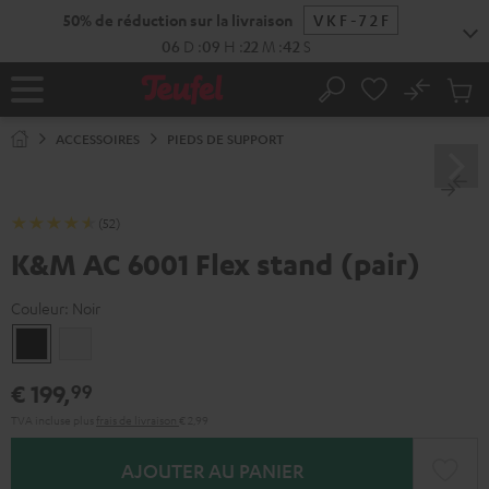
ERS LE
50% de réduction sur la livraison
VKF-72F
ONTENU
06
D
:
09
H
:
22
M
:
41
S
No
Sau
Page
Rechercher
Produi
d’accueil
du
ACCESSOIRES
PIEDS DE SUPPORT
panier
(52)
K&M AC 6001 Flex stand (pair)
Couleur:
Noir
Noir
Blanc
€ 199,
99
TVA incluse
plus
frais de livraison
€ 2,99
AJOUTER AU PANIER