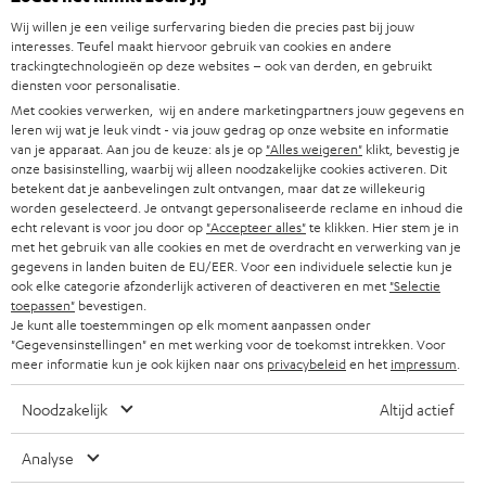
BARRES DE SON
a
CARRIÈRES
Wij willen je een veilige surfervaring bieden die precies past bij jouw
ALLEMAGNE
n
interesses. Teufel maakt hiervoor gebruik van cookies en andere
STEREO
trackingtechnologieën op deze websites – ook van derden, en gebruikt
PRESSE
e
diensten voor personalisatie.
AUTRICHE
SMART HOME
w
Met cookies verwerken, wij en andere marketingpartners jouw gegevens en
B2B
leren wij wat je leuk vindt - via jouw gedrag op onze website en informatie
s
van je apparaat. Aan jou de keuze: als je op
"Alles weigeren"
klikt, bevestig je
SUISSE
BLUETOOTH
BLOG
onze basisinstelling, waarbij wij alleen noodzakelijke cookies activeren. Dit
l
betekent dat je aanbevelingen zult ontvangen, maar dat ze willekeurig
CASQUES AUDIO
e
worden geselecteerd. Je ontvangt gepersonaliseerde reclame en inhoud die
PAYS-BAS
NEWSLETTER
echt relevant is voor jou door op
"Accepteer alles"
te klikken. Hier stem je in
t
CASQUES BLUETOOTH AUDIO
met het gebruik van alle cookies en met de overdracht en verwerking van je
MAGASINS
gegevens in landen buiten de EU/EER. Voor een individuele selectie kun je
BELGIQUE
t
ook elke categorie afzonderlijk activeren of deactiveren en met
"Selectie
SYSTEMES COMPLETS
e
AVANTAGES D’ACHAT
toepassen"
bevestigen.
Je kunt alle toestemmingen op elk moment aanpassen onder
FRANCE
r
HAUT PARLEURS
"Gegevensinstellingen" en met werking voor de toekomst intrekken. Voor
L’HISTOIRE DE TEUFEL
meer informatie kun je ook kijken naar ons
privacybeleid
en het
impressum
.
POLOGNE
ULTIMA
MANAGEMENT
Noodzakelijk
Altijd actief
ÉCOUTEURS INTRA-AURICULAIRES
ESPAGNE
DEVELOPPEMENT DURABLE
Analyse
Sous réserve de modifications techniques, de fautes de frappe et d’autres
FANSHOP