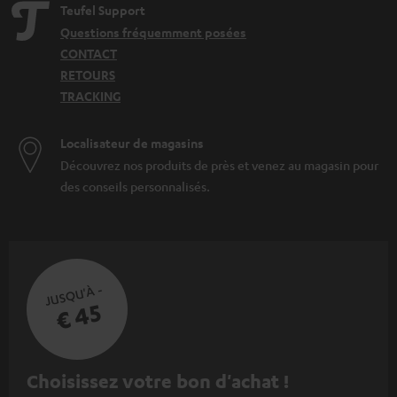
Teufel Support
Questions fréquemment posées
CONTACT
RETOURS
TRACKING
Localisateur de magasins
Découvrez nos produits de près et venez au magasin pour
des conseils personnalisés.
JUSQU'À -
€ 45
I
Choisissez votre bon d'achat !