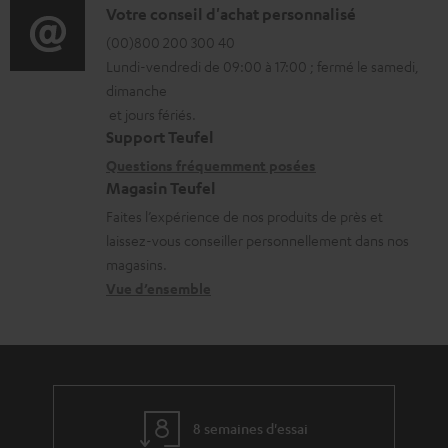
o
D
Votre conseil d'achat personnalisé
t
l
r
é
(00)800 200 300 40
i
é
Lundi-vendredi de 09:00 à 17:00 ; fermé le samedi,
m
t
o
c
dimanche
a
a
n
h
et jours fériés.
t
i
s
a
Support Teufel
i
l
r
Questions fréquemment posées
r
Magasin Teufel
o
s
e
g
Faites l’expérience de nos produits de près et
n
c
l
e
laissez-vous conseiller personnellement dans nos
s
o
a
a
magasins.
r
n
t
b
Vue d’ensemble
e
t
i
l
l
a
v
e
a
c
e
s
t
t
s
8 semaines d'essai
i
à