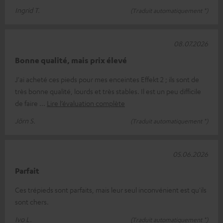
Ingrid T.
(Traduit automatiquement *)
08.07.2026
Bonne qualité, mais prix élevé
J'ai acheté ces pieds pour mes enceintes Effekt 2 ; ils sont de
très bonne qualité, lourds et très stables. Il est un peu difficile
de faire
Lire l’évaluation complète
Jörn S.
(Traduit automatiquement *)
05.06.2026
Parfait
Ces trépieds sont parfaits, mais leur seul inconvénient est qu'ils
sont chers.
Ivo L.
(Traduit automatiquement *)